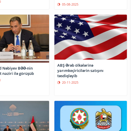
6
05-08-2025
ABŞ Ərəb ölkələrinə
d Nəbiyev BƏƏ-nin
yarımkeçiricilərin satışını
t naziri ilə görüşüb
təsdiqləyib
1
20-11-2025