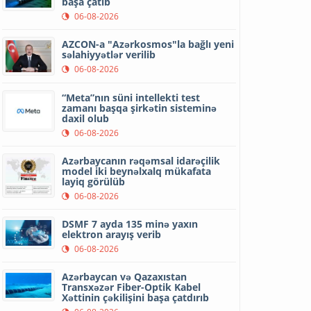
başa çatıb
06-08-2026
AZCON-a "Azərkosmos"la bağlı yeni
səlahiyyətlər verilib
06-08-2026
“Meta”nın süni intellekti test
zamanı başqa şirkətin sisteminə
daxil olub
06-08-2026
Azərbaycanın rəqəmsal idarəçilik
model iki beynəlxalq mükafata
layiq görülüb
06-08-2026
DSMF 7 ayda 135 minə yaxın
elektron arayış verib
06-08-2026
Azərbaycan və Qazaxıstan
Transxəzər Fiber-Optik Kabel
Xəttinin çəkilişini başa çatdırıb