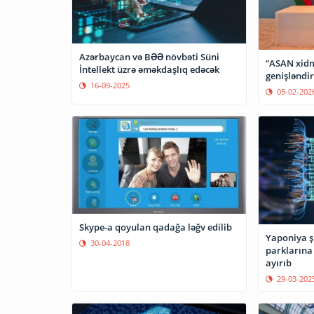
Azərbaycan və BƏƏ növbəti Süni
“ASAN xidm
İntellekt üzrə əməkdaşlıq edəcək
genişləndir
16-09-2025
05-02-202
Skype-a qoyulan qadağa ləğv edilib
Yaponiya şi
30-04-2018
parklarına 
ayırıb
29-03-202