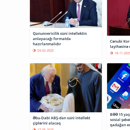
Qanunvericilik süni intellektin
anlayacağı formatda
Cənubi Kore
hazırlanmalıdır
layihəsinə
03-02-2025
18-11-202
BƏƏ 15 yaş
Əbu-Dabi ABŞ-dan süni intellekt
sosial şəbə
çiplərini alacaq
qadağan e
17-05-2025