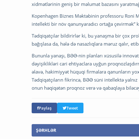
xidmətlərinin geniş bir məlumat bazasını yaratmağı
Kopenhagen Biznes Məktəbinin professoru Roni Med
intellekti bir növ qanunyaradıcı ortağa çevirmək” k
Tədqiqatçılar bildirirlər ki, bu yanaşma bir çox pro
bağışlasa da, hələ də nasazlıqlara məruz qalır, eti
Bununla yanaşı, BƏƏ-nin planları xüsusilə innovativ
dəyişiklikləri cari ehtiyaclara uyğun proqnozlaşdı
əlavə, hakimiyyət hüquqi firmalara qanunların yoxl
Tədqiqatçıların fikrincə, BƏƏ süni intellektə yaln
onun həqiqətən proqnoz verə və qabaqlaya biləc
Paylaş
Tweet
ŞƏRHLƏR