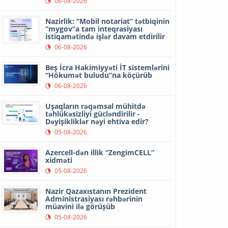
06-08-2026
Nazirlik: “Mobil notariat” tətbiqinin
“mygov”a tam inteqrasiyası
istiqamətində işlər davam etdirilir
06-08-2026
Beş İcra Hakimiyyəti İT sistemlərini
“Hökumət buludu”na köçürüb
06-08-2026
Uşaqların rəqəmsal mühitdə
təhlükəsizliyi gücləndirilir -
Dəyişikliklər nəyi ehtiva edir?
05-08-2026
Azercell-dən illik “ZengimCELL”
xidməti
05-08-2026
Nazir Qazaxıstanın Prezident
Administrasiyası rəhbərinin
müavini ilə görüşüb
05-08-2026