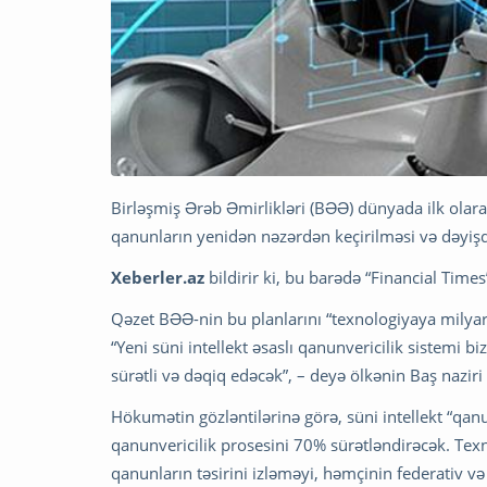
Birləşmiş Ərəb Əmirlikləri (BƏƏ) dünyada ilk olar
qanunların yenidən nəzərdən keçirilməsi və dəyişdir
Xeberler.az
bildirir ki, bu barədə “Financial Time
Qəzet BƏƏ-nin bu planlarını “texnologiyaya milyard
“Yeni süni intellekt əsaslı qanunvericilik sistemi 
sürətli və dəqiq edəcək”, – deyə ölkənin Baş nazi
Hökumətin gözləntilərinə görə, süni intellekt “qan
qanunvericilik prosesini 70% sürətləndirəcək. Texn
qanunların təsirini izləməyi, həmçinin federativ v