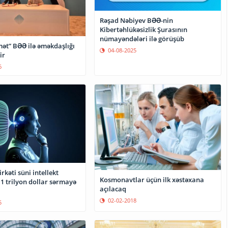
Rəşad Nəbiyev BƏƏ-nin
Kibertəhlükəsizlik Şurasının
nümayəndələri ilə görüşüb
ət” BƏƏ ilə əməkdaşlığı
04-08-2025
ir
6
rkəti süni intellekt
Kosmonavtlar üçün ilk xəstəxana
1 trilyon dollar sərmayə
açılacaq
02-02-2018
5