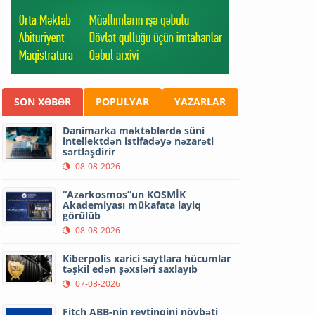
SON XƏBƏR
POPULYAR
YAZARLAR
Danimarka məktəblərdə süni
intellektdən istifadəyə nəzarəti
sərtləşdirir
08-08-2026
“Azərkosmos”un KOSMİK
Akademiyası mükafata layiq
görülüb
08-08-2026
Kiberpolis xarici saytlara hücumlar
təşkil edən şəxsləri saxlayıb
07-08-2026
Fitch ABB-nin reytinqini növbəti