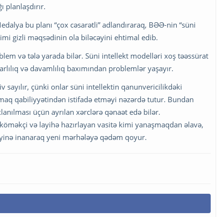
 planlaşdırır.
alya bu planı “çox cəsarətli” adlandıraraq, BƏƏ-nin “süni
imi gizli məqsədinin ola biləcəyini ehtimal edib.
blem və tələ yarada bilər. Süni intellekt modelləri xoş təəssürat
barlılıq və davamlılıq baxımından problemlər yaşayır.
 sayılır, çünki onlar süni intellektin qanunvericilikdəki
rmaq qabiliyyətindən istifadə etməyi nəzərdə tutur. Bundan
anılması üçün ayrılan xərclərə qənaət edə bilər.
ız köməkçi və layihə hazırlayan vasitə kimi yanaşmaqdan əlavə,
əyinə inanaraq yeni mərhələyə qədəm qoyur.