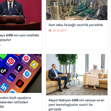
Süni zəka ilə bağlı nazirlik yaradıldı
23-10-2017
ya BƏƏ-nin süni intellekt
 qoşulur
5
ından kiçik uşaqlara
Rəşad Nəbiyev BƏƏ-nin sənaye və ən
kələrdən istifadəni
yeni texnologiyalar naziri ilə
dib
görüşüb