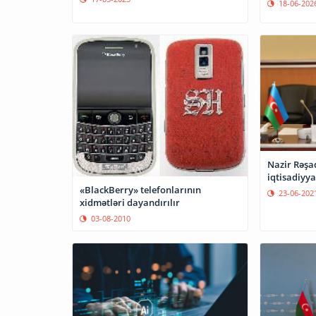
18-06-202
Nazir Rəşa
iqtisadiyya
«BlackBerry» telefonlarının
23-06-202
xidmətləri dayandırılır
03-08-2010