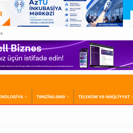
QƏ
XNOLOGİYA
TƏNZİMLƏMƏ
TELEKOM VƏ NƏQLİYYAT