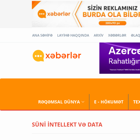
ANA SƏHİFƏ
LAYİHƏ HAQQINDA
ARXİV
XƏBƏRLƏR
ƏLA
RƏQƏMSAL DÜNYA
E - HÖKUMƏT
TE
SÜNİ İNTELLEKT VƏ DATA