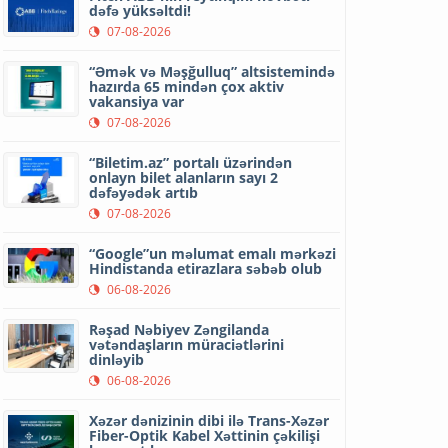
dəfə yüksəltdi!
07-08-2026
“Əmək və Məşğulluq” altsistemində
hazırda 65 mindən çox aktiv
vakansiya var
07-08-2026
“Biletim.az” portalı üzərindən
onlayn bilet alanların sayı 2
dəfəyədək artıb
07-08-2026
“Google”un məlumat emalı mərkəzi
Hindistanda etirazlara səbəb olub
06-08-2026
Rəşad Nəbiyev Zəngilanda
vətəndaşların müraciətlərini
dinləyib
06-08-2026
Xəzər dənizinin dibi ilə Trans-Xəzər
Fiber-Optik Kabel Xəttinin çəkilişi