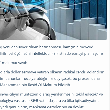
aq yeni qanunvericiliyin hazırlanması, həmçinin mövcud
ilməsi üçün süni intellektdən (Sİ) istifadə etməyi planlaşdırır.
s” məlumat yayıb.
larla dollar sərmayə yatıran ölkənin radikal cəhdi” adlandırır.
bizim qanunları necə yaratdığımızı dəyişəcək, bu prosesi daha
ri Məhəmməd bin Rəşid Əl Maktum bildirib.
unvericiliyin müntəzəm olaraq yenilənməsini təklif edəcək” və
ologiya vasitəsilə BƏƏ vətəndaşlara və ölkə iqtisadiyyatına
ə yerli qanunların, məhkəmə qərarlarının və dövlət