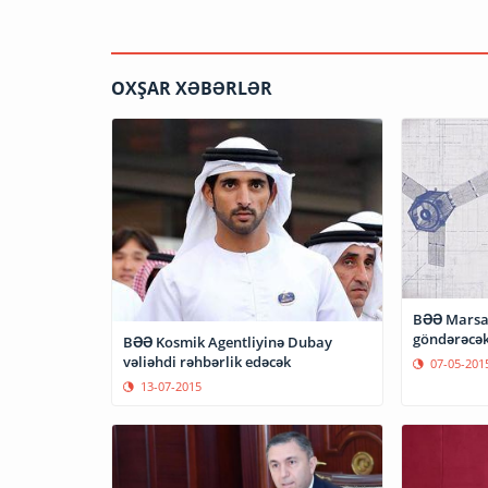
OXŞAR XƏBƏRLƏR
BƏƏ Marsa
göndərəcə
BƏƏ Kosmik Agentliyinə Dubay
vəliəhdi rəhbərlik edəcək
07-05-201
13-07-2015