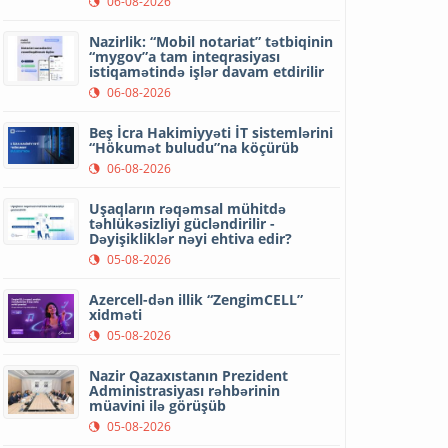
06-08-2026
Nazirlik: “Mobil notariat” tətbiqinin
“mygov”a tam inteqrasiyası
istiqamətində işlər davam etdirilir
06-08-2026
Beş İcra Hakimiyyəti İT sistemlərini
“Hökumət buludu”na köçürüb
06-08-2026
Uşaqların rəqəmsal mühitdə
təhlükəsizliyi gücləndirilir -
Dəyişikliklər nəyi ehtiva edir?
05-08-2026
Azercell-dən illik “ZengimCELL”
xidməti
05-08-2026
Nazir Qazaxıstanın Prezident
Administrasiyası rəhbərinin
müavini ilə görüşüb
05-08-2026