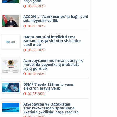
başa çatıb
06-08-2026
AZCON-a "Azərkosmos"la bağlı yeni
səlahiyyətlər verilib
06-08-2026
“Meta”nın süni intellekti test
zamanı başqa şirkətin sisteminə
daxil olub
06-08-2026
Azərbaycanın rəqəmsal idarəçilik
model iki beynəlxalq mükafata
layiq görülüb
06-08-2026
DSMF 7 ayda 135 minə yaxın
elektron arayış verib
06-08-2026
Azərbaycan və Qazaxıstan
Transxəzər Fiber-Optik Kabel
Xəttinin çəkilişini başa çatdırıb