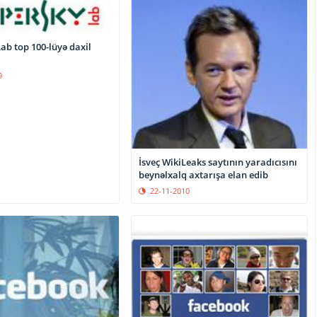
yə daxil
9
İsveç WikiLeaks saytının yaradıcısını
beynəlxalq axtarışa elan edib
22-11-2010