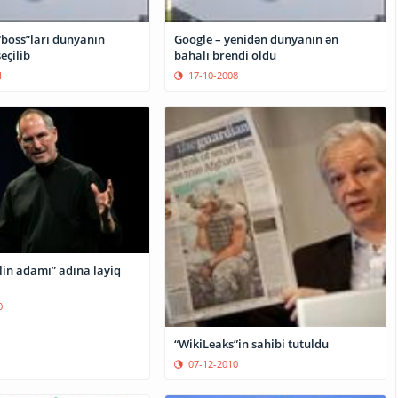
“boss”ları dünyanın
Google – yenidən dünyanın ən
eçilib
bahalı brendi oldu
1
17-10-2008
İlin adamı” adına layiq
0
“WikiLeaks”in sahibi tutuldu
07-12-2010