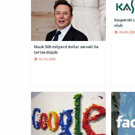
Kasperski Lab top 100-lü
olub
29-09-200
Mask 500 milyard dollar sərvəti ilə
tarixə düşüb
02-10-2025