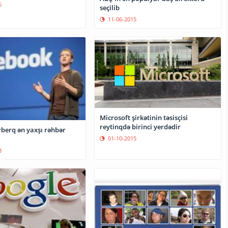
6
seçilib
11-06-2015
Microsoft şirkətinin təsisçisi
reytinqdə birinci yerdədir
berq ən yaxşı rəhbər
01-10-2015
3