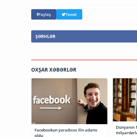
Paylaş
Tweet
ŞƏRHLƏR
OXŞAR XƏBƏRLƏR
Dünyanın 1
Facebookun yaradıcısı ilin adamı
milyarderlə
oldu