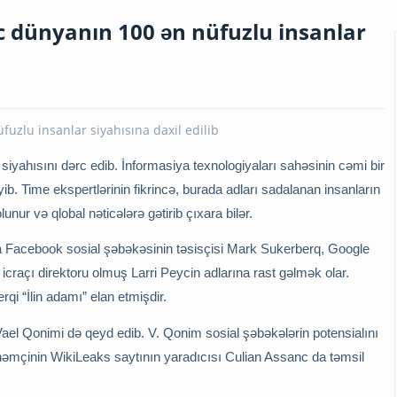
c dünyanın 100 ən nüfuzlu insanlar
siyahısını dərc edib. İnformasiya texnologiyaları sahəsinin cəmi bir
 Time ekspertlərinin fikrincə, burada adları sadalanan insanların
unur və qlobal nəticələrə gətirib çıxara bilər.
a Facebook sosial şəbəkəsinin təsisçisi Mark Sukerberq, Google
 icraçı direktoru olmuş Larri Peycin adlarına rast gəlmək olar.
qi “İlin adamı” elan etmişdir.
Vael Qonimi də qeyd edib. V. Qonim sosial şəbəkələrin potensialını
a həmçinin WikiLeaks saytının yaradıcısı Culian Assanc da təmsil