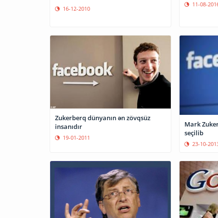
11-08-201
16-12-2010
Zukerberq dünyanın ən zövqsüz
Mark Zuker
insanıdır
seçilib
19-01-2011
23-10-201