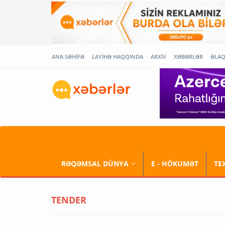
ANA SƏHİFƏ
LAYİHƏ HAQQINDA
ARXİV
XƏBƏRLƏR
ƏLA
RƏQƏMSAL DÜNYA
E - HÖKUMƏT
TE
TENDER