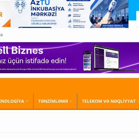
QƏ
XNOLOGİYA
TƏNZİMLƏMƏ
TELEKOM VƏ NƏQLİYYAT