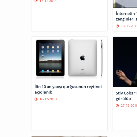
17-11-2014
İnternetin 
zənginləri s
13-03-201
İlin 10 ən yaxşı qurğusunun reytinqi
açıqlanıb
Stiv Cobs “
görülüb
16-12-2010
27-12-201