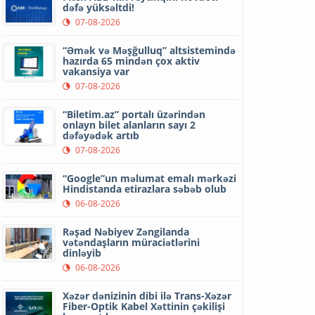
dəfə yüksəltdi!
07-08-2026
“Əmək və Məşğulluq” altsistemində
hazırda 65 mindən çox aktiv
vakansiya var
07-08-2026
“Biletim.az” portalı üzərindən
onlayn bilet alanların sayı 2
dəfəyədək artıb
07-08-2026
“Google”un məlumat emalı mərkəzi
Hindistanda etirazlara səbəb olub
06-08-2026
Rəşad Nəbiyev Zəngilanda
vətəndaşların müraciətlərini
dinləyib
06-08-2026
Xəzər dənizinin dibi ilə Trans-Xəzər
Fiber-Optik Kabel Xəttinin çəkilişi