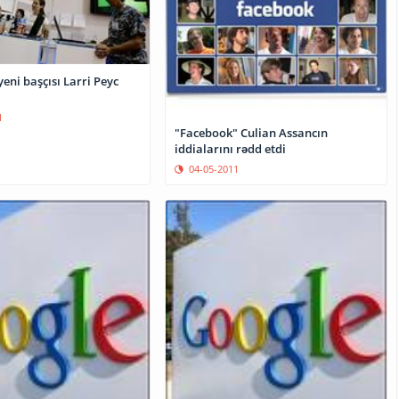
eni başçısı Larri Peyc
1
"Facebook" Culian Assancın
iddialarını rədd etdi
04-05-2011