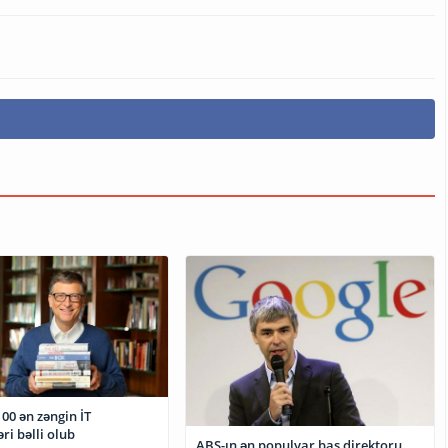
00 ən zəngin İT
ri bəlli olub
ABŞ-ın ən populyar baş direktoru