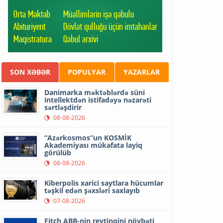
SON XƏBƏR
POPULYAR
YAZARLAR
Danimarka məktəblərdə süni
intellektdən istifadəyə nəzarəti
sərtləşdirir
08-08-2026
“Azərkosmos”un KOSMİK
Akademiyası mükafata layiq
görülüb
08-08-2026
Kiberpolis xarici saytlara hücumlar
təşkil edən şəxsləri saxlayıb
07-08-2026
Fitch ABB-nin reytinqini növbəti