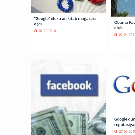
“Google” elektron kitab mağazası
Obama Fac
açdı
olub
07-12-2010
22-04-201
Google dün
reputasiyas
27-05-201