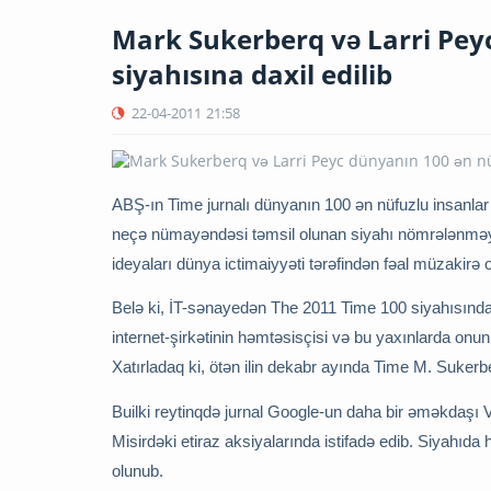
Mark Sukerberq və Larri Pey
siyahısına daxil edilib
22-04-2011
21:58
ABŞ-ın Time jurnalı dünyanın 100 ən nüfuzlu insanlar 
neçə nümayəndəsi təmsil olunan siyahı nömrələnməyib.
ideyaları dünya ictimaiyyəti tərəfindən fəal müzakirə ol
Belə ki, İT-sənayedən The 2011 Time 100 siyahısınd
internet-şirkətinin həmtəsisçisi və bu yaxınlarda onun
Xatırladaq ki, ötən ilin dekabr ayında Time M. Sukerber
Builki reytinqdə jurnal Google-un daha bir əməkdaşı 
Misirdəki etiraz aksiyalarında istifadə edib. Siyahıd
olunub.