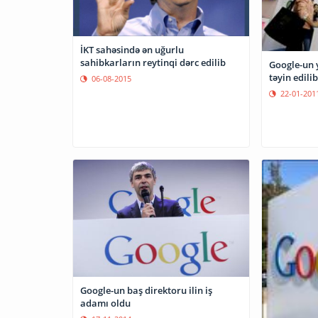
İKT sahəsində ən uğurlu
sahibkarların reytinqi dərc edilib
Google-un y
təyin edilib
06-08-2015
22-01-201
Google-un baş direktoru ilin iş
adamı oldu