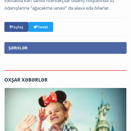
vasitəsilə kart sahibi istehlakçılar ödəniş nöqtəsində öz
ödənişlərinə "ağacəkmə ianəsi" də əlavə edə bilərlər.
Paylaş
Tweet
ŞƏRHLƏR
OXŞAR XƏBƏRLƏR