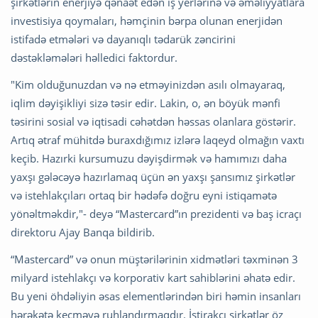
şirkətlərin enerjiyə qənaət edən iş yerlərinə və əməliyyatlara
investisiya qoymaları, həmçinin bərpa olunan enerjidən
istifadə etmələri və dayanıqlı tədarük zəncirini
dəstəkləmələri həlledici faktordur.
"Kim olduğunuzdan və nə etməyinizdən asılı olmayaraq,
iqlim dəyişikliyi sizə təsir edir. Lakin, o, ən böyük mənfi
təsirini sosial və iqtisadi cəhətdən həssas olanlara göstərir.
Artıq ətraf mühitdə buraxdığımız izlərə laqeyd olmağın vaxtı
keçib. Hazırki kursumuzu dəyişdirmək və hamımızı daha
yaxşı gələcəyə hazırlamaq üçün ən yaxşı şansımız şirkətlər
və istehlakçıları ortaq bir hədəfə doğru eyni istiqamətə
yönəltməkdir,"- deyə “Mastercard”ın prezidenti və baş icraçı
direktoru Ajay Banqa bildirib.
“Mastercard” və onun müştərilərinin xidmətləri təxminən 3
milyard istehlakçı və korporativ kart sahiblərini əhatə edir.
Bu yeni öhdəliyin əsas elementlərindən biri həmin insanları
hərəkətə keçməyə ruhlandırmaqdır. İştirakçı şirkətlər öz