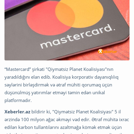
“Mastercard” şirkəti "Qiymətsiz Planet Koalisiyası"nın
yaradıldığını elan edib. Koalisiya korporativ dayanıqlılıq
səylərini birləşdirmək və ətraf mühiti qorumaq üçün
düşünülmüş yatırımlar etməyi təmin edən unikal
platformadır.
Xeberler.az
bildirir ki, "Qiymətsiz Planet Koalisiyası" 5 il
ərzində 100 milyon ağac əkməyi vəd edir. Ətraf mühitə ixrac
edilən karbon tullantılarını azaltmağa kömək etmək üçün