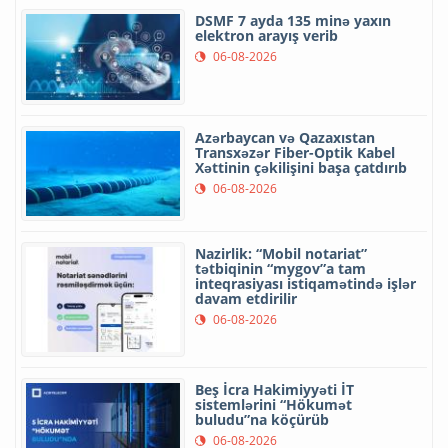
DSMF 7 ayda 135 minə yaxın
elektron arayış verib
06-08-2026
Azərbaycan və Qazaxıstan
Transxəzər Fiber-Optik Kabel
Xəttinin çəkilişini başa çatdırıb
06-08-2026
Nazirlik: “Mobil notariat”
tətbiqinin “mygov”a tam
inteqrasiyası istiqamətində işlər
davam etdirilir
06-08-2026
Beş İcra Hakimiyyəti İT
sistemlərini “Hökumət
buludu”na köçürüb
06-08-2026