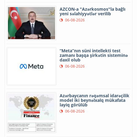
AZCON-a "Azərkosmos"la bağlı
yeni səlahiyyətlər verilib
06-08-2026
“Meta”nın süni intellekti test
zamanı başqa şirkətin sisteminə
daxil olub
06-08-2026
Azərbaycanın rəqəmsal idarəçilik
model iki beynəlxalq mükafata
layiq görülüb
06-08-2026