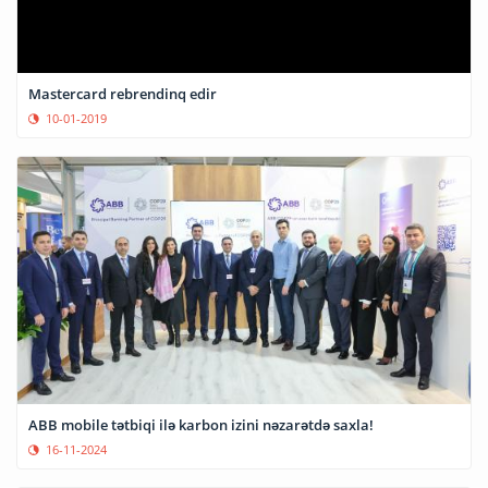
Mastercard rebrendinq edir
10-01-2019
ABB mobile tətbiqi ilə karbon izini nəzarətdə saxla!
16-11-2024