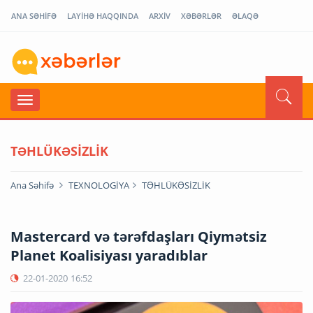
ANA SƏHİFƏ
LAYİHƏ HAQQINDA
ARXİV
XƏBƏRLƏR
ƏLAQƏ
TƏHLÜKƏSİZLİK
Ana Səhifə
TEXNOLOGİYA
TƏHLÜKƏSİZLİK
Mastercard və tərəfdaşları Qiymətsiz
Planet Koalisiyası yaradıblar
22-01-2020
16:52