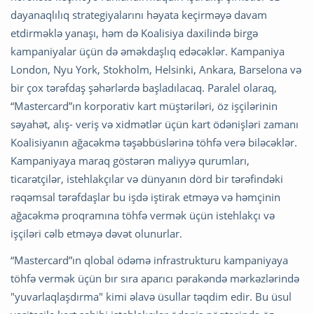
dayanaqlılıq strategiyalarını həyata keçirməyə davam
etdirməklə yanaşı, həm də Koalisiya daxilində birgə
kampaniyalar üçün də əməkdaşlıq edəcəklər. Kampaniya
London, Nyu York, Stokholm, Helsinki, Ankara, Barselona və
bir çox tərəfdaş şəhərlərdə başladılacaq. Paralel olaraq,
“Mastercard”ın korporativ kart müştəriləri, öz işçilərinin
səyahət, alış- veriş və xidmətlər üçün kart ödənişləri zamanı
Koalisiyanın ağacəkmə təşəbbüslərinə töhfə verə biləcəklər.
Kampaniyaya maraq göstərən maliyyə qurumları,
ticarətçilər, istehlakçılar və dünyanın dörd bir tərəfindəki
rəqəmsal tərəfdaşlar bu işdə iştirak etməyə və həmçinin
ağacəkmə proqramına töhfə vermək üçün istehlakçı və
işçiləri cəlb etməyə dəvət olunurlar.
“Mastercard”ın qlobal ödəmə infrastrukturu kampaniyaya
töhfə vermək üçün bır sıra aparıcı pərakəndə mərkəzlərində
"yuvarlaqlaşdırma" kimi əlavə üsullar təqdim edir. Bu üsul