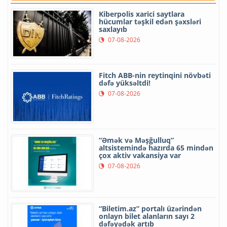
Kiberpolis xarici saytlara
hücumlar təşkil edən şəxsləri
saxlayıb
07-08-2026
Fitch ABB-nin reytinqini növbəti
dəfə yüksəltdi!
07-08-2026
“Əmək və Məşğulluq”
altsistemində hazırda 65 mindən
çox aktiv vakansiya var
07-08-2026
“Biletim.az” portalı üzərindən
onlayn bilet alanların sayı 2
dəfəyədək artıb