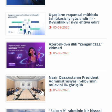
Uşaqların rəqəmsal mühitdə
təhlükəsizliyi gücləndirilir -
Dəyişikliklər nəyi ehtiva edir?
05-08-2026
Azercell-dən illik “ZengimCELL”
xidməti
05-08-2026
Nazir Qazaxıstanın Prezident
Administrasiyası rəhbərinin
müavini ilə görüşüb
05-08-2026
"Falcon 9" raketinin bir hissəsi