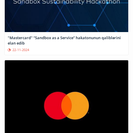
"Mastercard" “Sandbox as a Service” hakatonunun qaliblərini
elan edib
22-11-2024