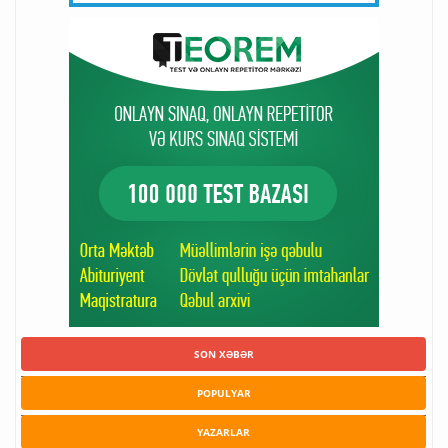
SON XƏBƏR
POPULYAR
YAZARLAR