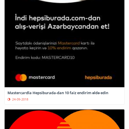
Mastercardla Hepsiburada-dan 10 faiz endirim əldə edin
24-09-2018