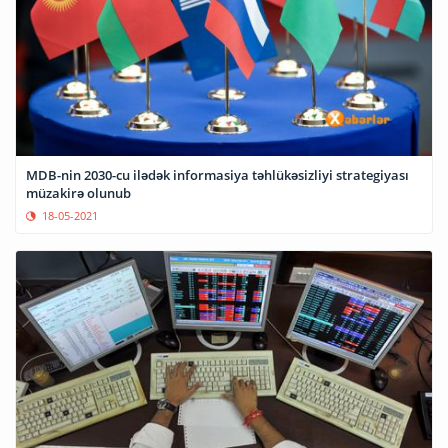
MDB-nin 2030-cu ilədək informasiya təhlükəsizliyi strategiyası
müzakirə olunub
18-05-2021