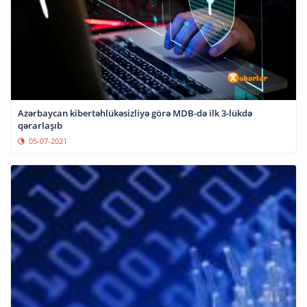
Azərbaycan kibertəhlükəsizliyə görə MDB-də ilk 3-lükdə
qərarlaşıb
05-07-2021