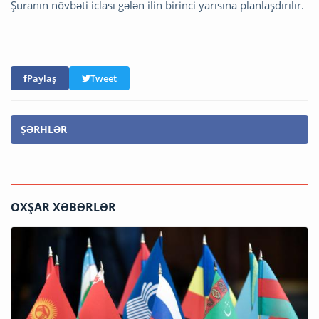
Şuranın növbəti iclası gələn ilin birinci yarısına planlaşdırılır.
Paylaş
Tweet
ŞƏRHLƏR
OXŞAR XƏBƏRLƏR