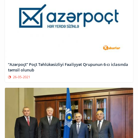
“Azərpoçt” Poçt Təhlükəsizliyi Fəaliyyət Qrupunun 6-cı iclasında
təmsil olunub
26-05-2021