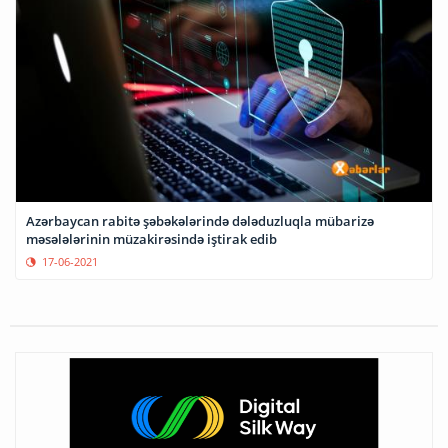
Azərbaycan rabitə şəbəkələrində dələduzluqla mübarizə
məsələlərinin müzakirəsində iştirak edib
17-06-2021