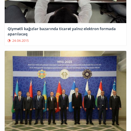
Qiymətli kağızlar bazarında ticarət yalnız elektron formada
aparılacaq
24-04-2015