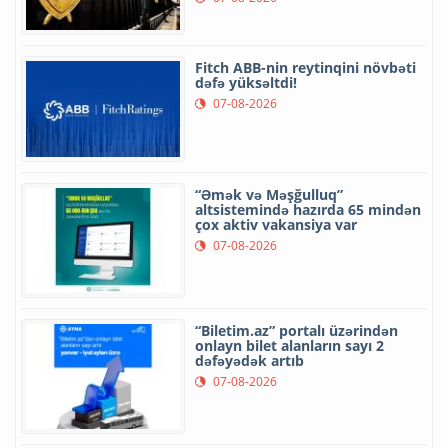
Fitch ABB-nin reytinqini növbəti
dəfə yüksəltdi!
07-08-2026
“Əmək və Məşğulluq”
altsistemində hazırda 65 mindən
çox aktiv vakansiya var
07-08-2026
“Biletim.az” portalı üzərindən
onlayn bilet alanların sayı 2
dəfəyədək artıb
07-08-2026