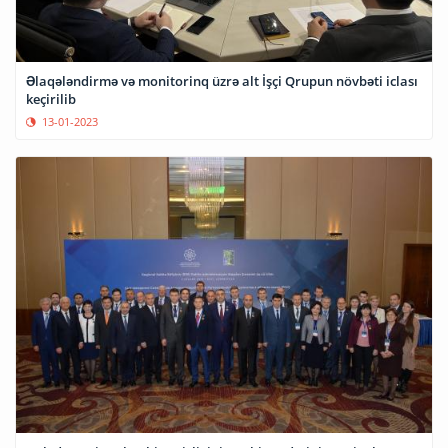
Əlaqələndirmə və monitorinq üzrə alt İşçi Qrupun növbəti iclası
keçirilib
13-01-2023