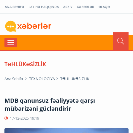
ANA SƏHİFƏ
LAYİHƏ HAQQINDA
ARXİV
XƏBƏRLƏR
ƏLAQƏ
TƏHLÜKƏSİZLİK
Ana Səhifə
TEXNOLOGİYA
TƏHLÜKƏSİZLİK
MDB qanunsuz fəaliyyətə qarşı
mübarizəni gücləndirir
17-12-2025
19:19