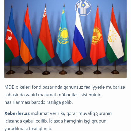
MDB ölkələri fond bazarında qanunsuz fəaliyyətlə mübarizə
sahəsində vahid məlumat mübadiləsi sisteminin
hazırlanması barədə razılığa gəlib.
Xeberler.az
məlumat verir ki, qərar müvafiq Şuranın
iclasında qəbul edilib. İclasda həmçinin işçi qrupun
yaradılması təsdiqlənib.