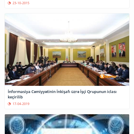
23-10-2015
İnformasiya Cəmiyyətinin İnkişafı üzrə İşçi Qrupunun iclası
keçirilib
17-04-2019