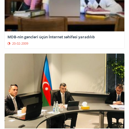
MDB-nin gəncləri üçün İnternet səhifəsi yaradılıb
20-02-2009