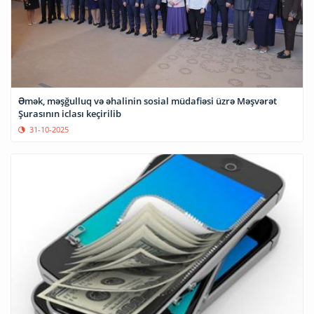
Əmək, məşğulluq və əhalinin sosial müdafiəsi üzrə Məşvərət
Şurasının iclası keçirilib
31-10-2025