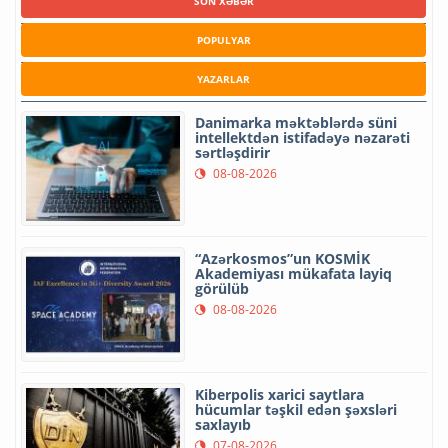
SON XƏBƏR
POPULYAR
YAZARLAR
Danimarka məktəblərdə süni
intellektdən istifadəyə nəzarəti
sərtləşdirir
08-08-2026
“Azərkosmos”un KOSMİK
Akademiyası mükafata layiq
görülüb
08-08-2026
Kiberpolis xarici saytlara
hücumlar təşkil edən şəxsləri
saxlayıb
07-08-2026