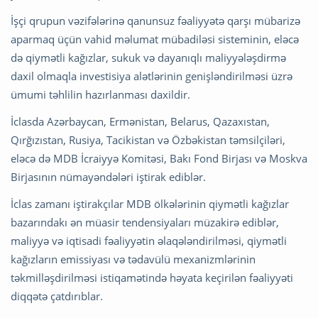
İşçi qrupun vəzifələrinə qanunsuz fəaliyyətə qarşı mübarizə
aparmaq üçün vahid məlumat mübadiləsi sisteminin, eləcə
də qiymətli kağızlar, sukuk və dayanıqlı maliyyələşdirmə
daxil olmaqla investisiya alətlərinin genişləndirilməsi üzrə
ümumi təhlilin hazırlanması daxildir.
İclasda Azərbaycan, Ermənistan, Belarus, Qazaxıstan,
Qırğızıstan, Rusiya, Tacikistan və Özbəkistan təmsilçiləri,
eləcə də MDB İcraiyyə Komitəsi, Bakı Fond Birjası və Moskva
Birjasının nümayəndələri iştirak ediblər.
İclas zamanı iştirakçılar MDB ölkələrinin qiymətli kağızlar
bazarındakı ən müasir tendensiyaları müzakirə ediblər,
maliyyə və iqtisadi fəaliyyətin əlaqələndirilməsi, qiymətli
kağızların emissiyası və tədavülü mexanizmlərinin
təkmilləşdirilməsi istiqamətində həyata keçirilən fəaliyyəti
diqqətə çatdırıblar.