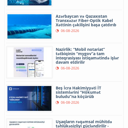
Azərbaycan və Qazaxıstan
Transxəzər Fiber-Optik Kabel
Xəttinin çəkilişini başa çatdırıb
06-08-2026
Nazirlik: “Mobil notariat”
tətbiqinin “mygov”a tam
inteqrasiyası istiqamətində işlər
davam etdirilir
06-08-2026
Beş İcra Hakimiyyəti İT
sistemlərini “Hökumət
buludu”na köçürüb
06-08-2026
Uşaqların rəqəmsal mühitdə
təhlükəsizliyi gücləndirilir -