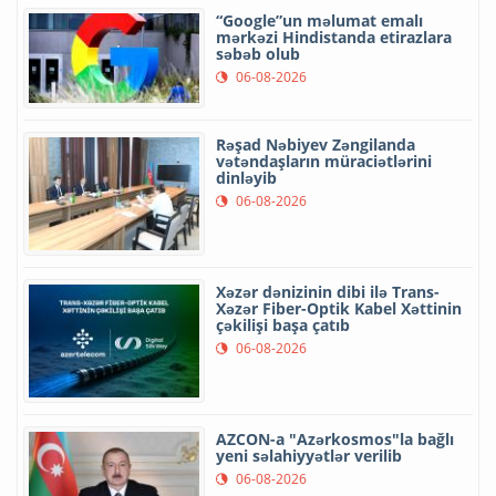
“Google”un məlumat emalı
mərkəzi Hindistanda etirazlara
səbəb olub
06-08-2026
Rəşad Nəbiyev Zəngilanda
vətəndaşların müraciətlərini
dinləyib
06-08-2026
Xəzər dənizinin dibi ilə Trans-
Xəzər Fiber-Optik Kabel Xəttinin
çəkilişi başa çatıb
06-08-2026
AZCON-a "Azərkosmos"la bağlı
yeni səlahiyyətlər verilib
06-08-2026