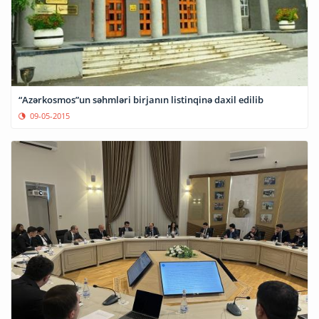
“Azərkosmos”un səhmləri birjanın listinqinə daxil edilib
09-05-2015