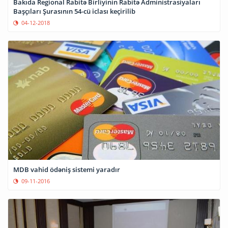
Bakıda Regional Rabitə Birliyinin Rabitə Administrasiyaları
Başçıları Şurasının 54-cü iclası keçirilib
04-12-2018
MDB vahid ödəniş sistemi yaradır
09-11-2016