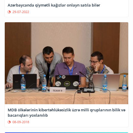
Azərbaycanda qiymətli kağızlar onlayn satıla bilər
29-07-2022
MDB ölkələrinin kibertəhlükəsizlik üzrə milli qruplarının bilik və
bacarıqları yoxlanılıb
08-09-2018