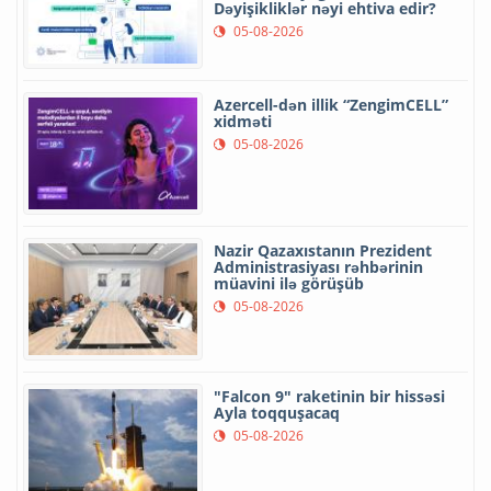
Dəyişikliklər nəyi ehtiva edir?
05-08-2026
Azercell-dən illik “ZengimCELL”
xidməti
05-08-2026
Nazir Qazaxıstanın Prezident
Administrasiyası rəhbərinin
müavini ilə görüşüb
05-08-2026
"Falcon 9" raketinin bir hissəsi
Ayla toqquşacaq
05-08-2026