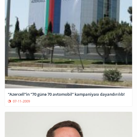
“Azercell”in “70 günə 70 avtomobil” kampaniyası dayandırılıb!
07-11-2009