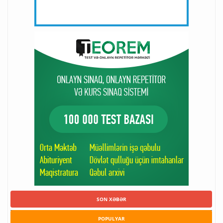
SON XƏBƏR
POPULYAR