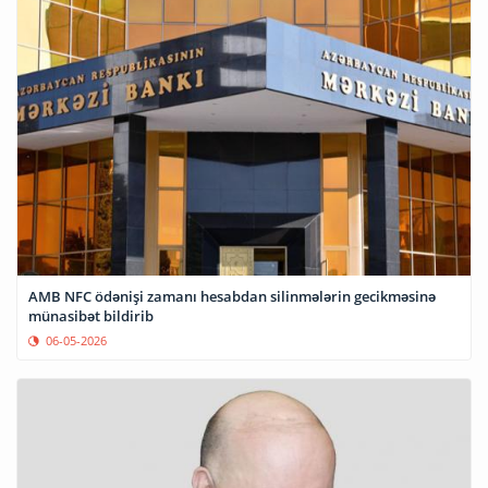
AMB NFC ödənişi zamanı hesabdan silinmələrin gecikməsinə
münasibət bildirib
06-05-2026