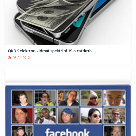
QKDK elektron xidmət spektrini 19-a çatdırıb
06-04-2012