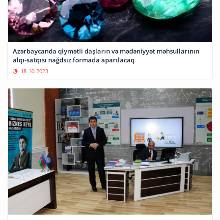
Azərbaycanda qiymətli daşların və mədəniyyət məhsullarının
alqı-satqısı nağdsız formada aparılacaq
18-10-2023