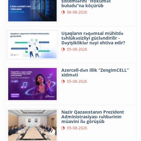
sistemlərini “Hökumət
buludu”na köçürüb
06-08-2026
Uşaqların rəqəmsal mühitdə
təhlükəsizliyi gücləndirilir -
Dəyişikliklər nəyi ehtiva edir?
05-08-2026
Azercell-dən illik “ZengimCELL”
xidməti
05-08-2026
Nazir Qazaxıstanın Prezident
Administrasiyası rəhbərinin
müavini ilə görüşüb
05-08-2026