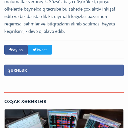
məlumatlar verəcəyik. Sözsüz başa düşürük ki, qonşu
ölkələrdə beynəlxalq təcrübə bu sahədə çox aktiv inkişaf
edib və biz də istərdik ki, qiymətli kağızlar bazarında
rəqəmsal səhmlər və istiqrazların alınıb-satılması həyata
keçirilsin", - deyə o, əlavə edib.
Paylaş
Tweet
ŞƏRHLƏR
OXŞAR XƏBƏRLƏR