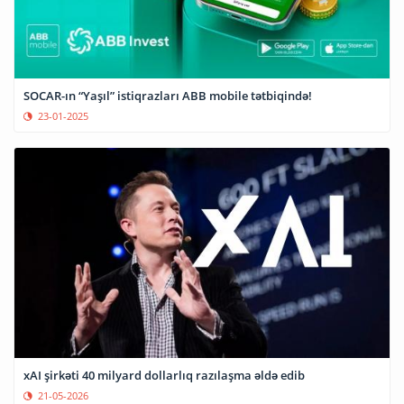
SOCAR-ın “Yaşıl” istiqrazları ABB mobile tətbiqində!
23-01-2025
xAI şirkəti 40 milyard dollarlıq razılaşma əldə edib
21-05-2026