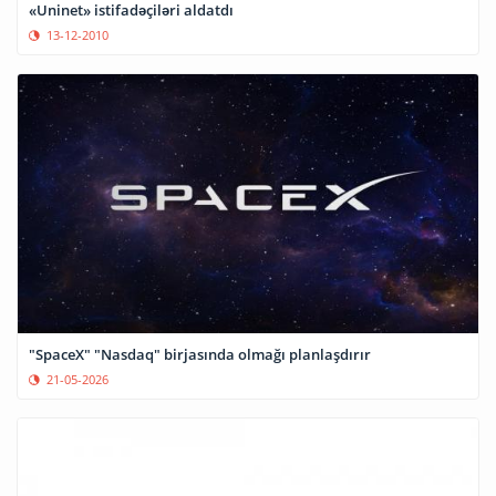
«Uninet» istifadəçiləri aldatdı
13-12-2010
"SpaceX" "Nasdaq" birjasında olmağı planlaşdırır
21-05-2026