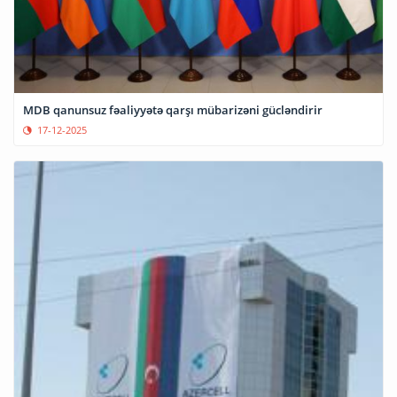
MDB qanunsuz fəaliyyətə qarşı mübarizəni gücləndirir
17-12-2025