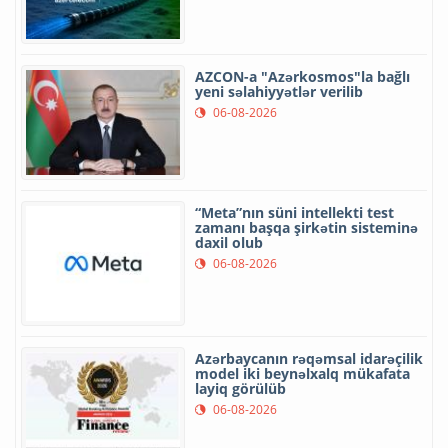
AZCON-a "Azərkosmos"la bağlı
yeni səlahiyyətlər verilib
06-08-2026
“Meta”nın süni intellekti test
zamanı başqa şirkətin sisteminə
daxil olub
06-08-2026
Azərbaycanın rəqəmsal idarəçilik
model iki beynəlxalq mükafata
layiq görülüb
06-08-2026