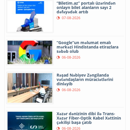
“Biletim.az” portalı üzərindən
onlayn bilet alanların sayı 2
dəfəyədək artıb
07-08-2026
“Google”un məlumat emalı
mərkəzi Hindistanda etirazlara
səbəb olub
06-08-2026
Rəşad Nəbiyev Zəngilanda
vətəndaşların müraciətlərini
dinləyib
06-08-2026
Xəzər dənizinin dibi ilə Trans-
Xəzər Fiber-Optik Kabel Xəttinin
çəkilişi başa çatıb
06-08-2026