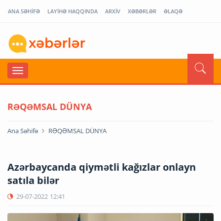
ANA SƏHİFƏ
LAYİHƏ HAQQINDA
ARXİV
XƏBƏRLƏR
ƏLAQƏ
RƏQƏMSAL DÜNYA
Ana Səhifə
RƏQƏMSAL DÜNYA
Azərbaycanda qiymətli kağızlar onlayn
satıla bilər
29-07-2022
12:41