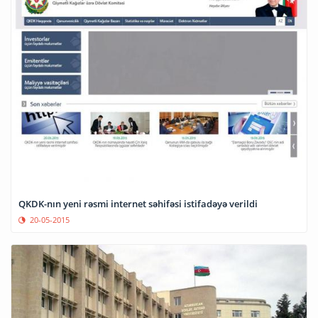
QKDK-nın yeni rəsmi internet səhifəsi istifadəyə verildi
20-05-2015