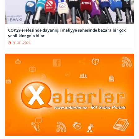
COP29 ərəfəsində dayanıqlı maliyyə sahəsində bazara bir çox
yeniliklər gələ bilər
31-01-2024