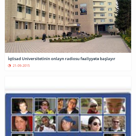
İqtisad Universitetinin onlayn radiosu fəaliyyətə başlayır
21-09-2015