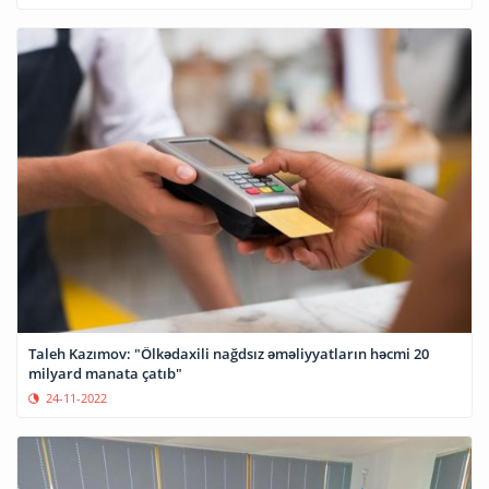
Taleh Kazımov: "Ölkədaxili nağdsız əməliyyatların həcmi 20
milyard manata çatıb"
24-11-2022