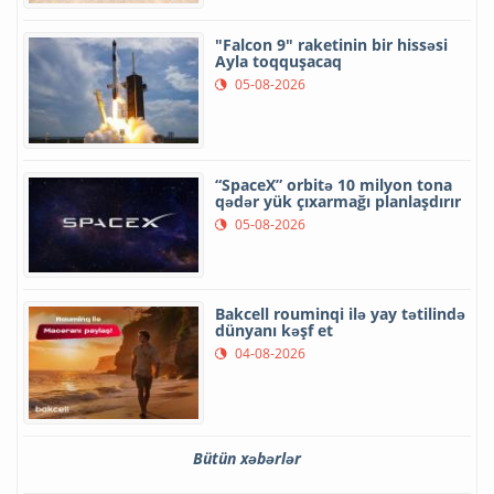
"Falcon 9" raketinin bir hissəsi
Ayla toqquşacaq
05-08-2026
“SpaceX” orbitə 10 milyon tona
qədər yük çıxarmağı planlaşdırır
05-08-2026
Bakcell rouminqi ilə yay tətilində
dünyanı kəşf et
04-08-2026
Bütün xəbərlər