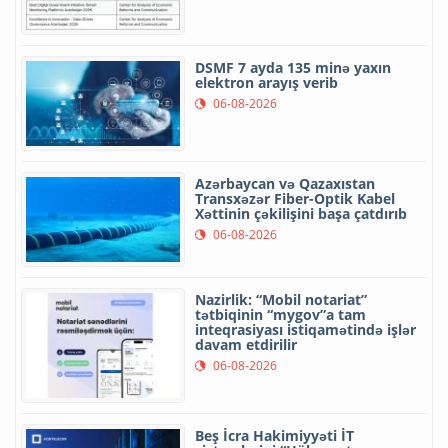
DSMF 7 ayda 135 minə yaxın
elektron arayış verib
06-08-2026
Azərbaycan və Qazaxıstan
Transxəzər Fiber-Optik Kabel
Xəttinin çəkilişini başa çatdırıb
06-08-2026
Nazirlik: “Mobil notariat”
tətbiqinin “mygov”a tam
inteqrasiyası istiqamətində işlər
davam etdirilir
06-08-2026
Beş İcra Hakimiyyəti İT