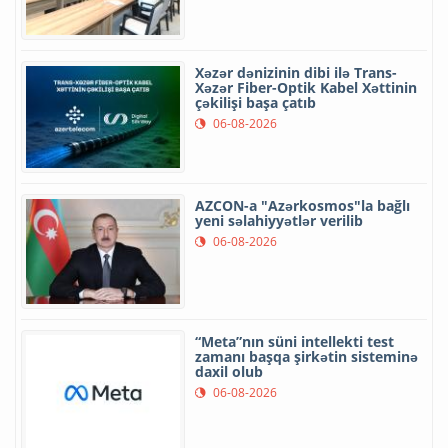
Xəzər dənizinin dibi ilə Trans-
Xəzər Fiber-Optik Kabel Xəttinin
çəkilişi başa çatıb
06-08-2026
AZCON-a "Azərkosmos"la bağlı
yeni səlahiyyətlər verilib
06-08-2026
“Meta”nın süni intellekti test
zamanı başqa şirkətin sisteminə
daxil olub
06-08-2026