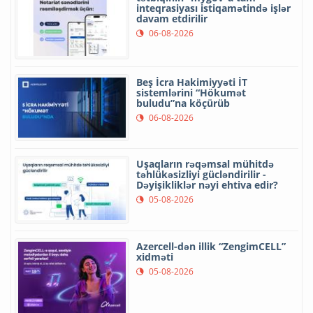
inteqrasiyası istiqamətində işlər
davam etdirilir
06-08-2026
Beş İcra Hakimiyyəti İT
sistemlərini “Hökumət
buludu”na köçürüb
06-08-2026
Uşaqların rəqəmsal mühitdə
təhlükəsizliyi gücləndirilir -
Dəyişikliklər nəyi ehtiva edir?
05-08-2026
Azercell-dən illik “ZengimCELL”
xidməti
05-08-2026