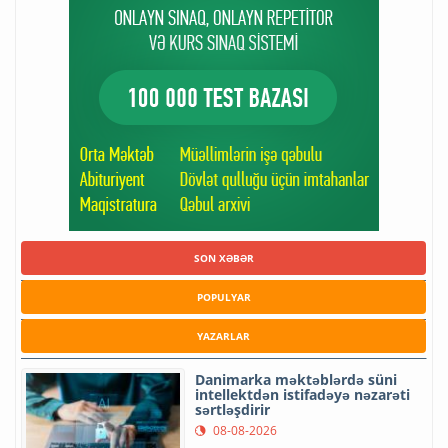
SON XƏBƏR
POPULYAR
YAZARLAR
Danimarka məktəblərdə süni
intellektdən istifadəyə nəzarəti
sərtləşdirir
08-08-2026