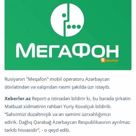
Rusiyanın "Meqafon" mobil operatoru Azərbaycan
dövlətindən və xalqından rəsmi şəkildə üzr istəyib.
Xeberler.az
Report-a istinadən bildirir ki, bu barədə şirkətin
Mətbuat xidmətinin rəhbəri Yuriy Kovalçuk bildirib.
“Səhvimizi düzəltmişik və ən səmimi üzrxahlığımızı
edirik. Dağlıq Qarabağ Azərbaycan Respublikasının ayrılmaz
tərkib hissəsidir”, - o qeyd edib.