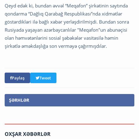
Qeyd edək ki, bundan əvvəl “Meqafon” şirkətinin saytında
qondarma “Dağlıq Qarabağ Respublikası”nda xidmətlər
göstərdikləri ilə bağlı xəbər yerləşdirilmişdi. Bundan sonra
Rusiyada yaşayan azərbaycanlılar "Meqafon"un abunəçisi
olan həmvətənlərini sosial şəbəkələr vasitəsilə həmin
şirkətlə əməkdaşlığa son verməyə çağırmışdılar.
Paylaş
Tweet
ŞƏRHLƏR
OXŞAR XƏBƏRLƏR