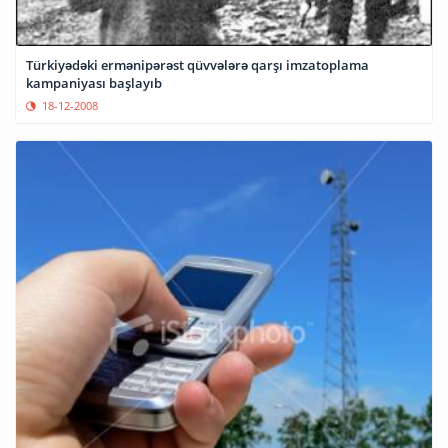
Türkiyədəki ermənipərəst qüvvələrə qarşı imzatoplama
kampaniyası başlayıb
18-12-2008