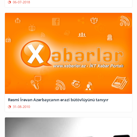
06-07-2018
Rəsmi İrəvan Azərbayсanın ərazi bütövlüyünü tanıyır
31-08-2010