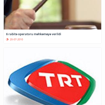
6 rabitə operatoru məhkəməyə verildi
20-07-2010