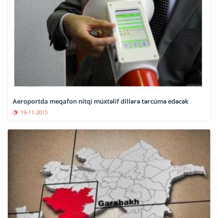
Aeroportda meqafon nitqi müxtəlif dillərə tərcümə edəcək
19-11-2015