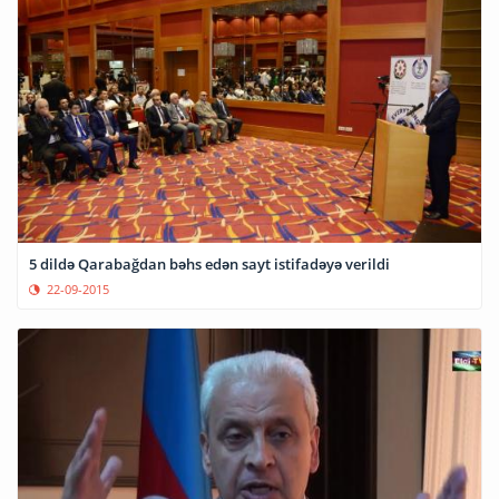
5 dildə Qarabağdan bəhs edən sayt istifadəyə verildi
22-09-2015