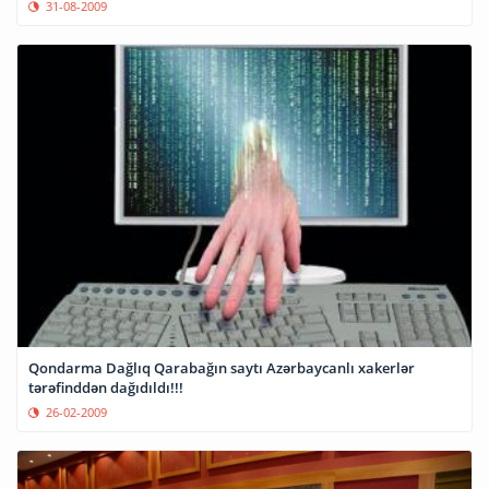
31-08-2009
Qondarma Dağlıq Qarabağın saytı Azərbaycanlı xakerlər
tərəfinddən dağıdıldı!!!
26-02-2009