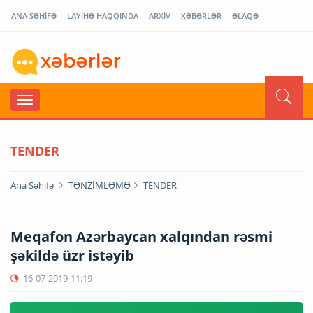
ANA SƏHİFƏ
LAYİHƏ HAQQINDA
ARXİV
XƏBƏRLƏR
ƏLAQƏ
TENDER
Ana Səhifə
TƏNZİMLƏMƏ
TENDER
Meqafon Azərbaycan xalqından rəsmi
şəkildə üzr istəyib
16-07-2019
11:19