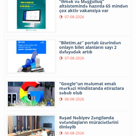
“Əmək və Məşğulluq”
altsistemində hazırda 65 mindən
çox aktiv vakansiya var
07-08-2026
“Biletim.az” portalı üzərindən
onlayn bilet alanların sayı 2
dəfəyədək artıb
07-08-2026
“Google”un məlumat emalı
mərkəzi Hindistanda etirazlara
səbəb olub
06-08-2026
Rəşad Nəbiyev Zəngilanda
vətəndaşların müraciətlərini
dinləyib
06-08-2026