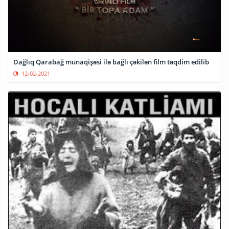
Dağlıq Qarabağ münaqişəsi ilə bağlı çəkilən film təqdim edilib
12-02-2021