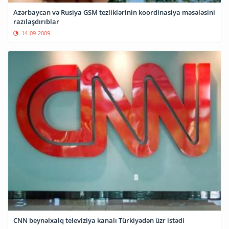
Azərbaycan və Rusiya GSM tezliklərinin koordinasiya məsələsini
razılaşdırıblar
14-09-2009
CNN beynəlxalq televiziya kanalı Türkiyədən üzr istədi