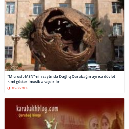
“Microsft-MSN”-nin saytında Dağlıq Qarabağın ayrıca dövlət
kimi göstərilməsib araşdırılır
05-08-2009