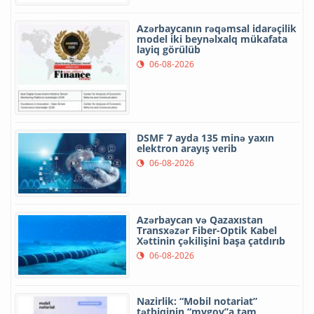
Azərbaycanın rəqəmsal idarəçilik
model iki beynəlxalq mükafata
layiq görülüb
06-08-2026
DSMF 7 ayda 135 minə yaxın
elektron arayış verib
06-08-2026
Azərbaycan və Qazaxıstan
Transxəzər Fiber-Optik Kabel
Xəttinin çəkilişini başa çatdırıb
06-08-2026
Nazirlik: “Mobil notariat”
tətbiqinin “mygov”a tam