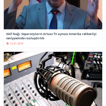
Akif Nağı: Separatçıların Artsax TV açması Amerika rəhbərliyi
səviyyəsində razılaşdırılıb
15-01-2019