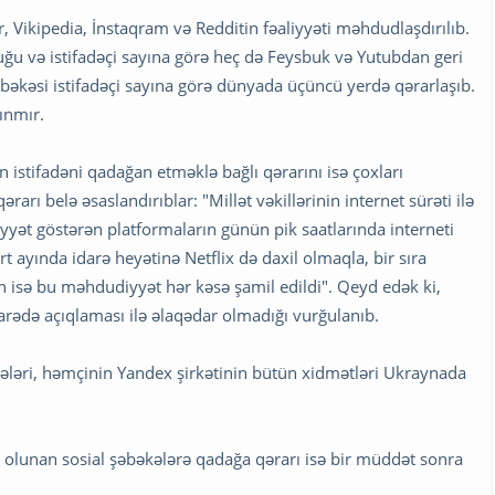
 Vikipedia, İnstaqram və Redditin fəaliyyəti məhdudlaşdırılıb.
ğu və istifadəçi sayına görə heç də Feysbuk və Yutubdan geri
əbəkəsi istifadəçi sayına görə dünyada üçüncü yerdə qərarlaşıb.
nınmır.
 istifadəni qadağan etməklə bağlı qərarını isə çoxları
arı belə əsaslandırıblar: "Millət vəkillərinin internet sürəti ilə
liyyət göstərən platformaların günün pik saatlarında interneti
 ayında idarə heyətinə Netflix də daxil olmaqla, bir sıra
 isə bu məhdudiyyət hər kəsə şamil edildi". Qeyd edək ki,
rədə açıqlaması ilə əlaqədar olmadığı vurğulanıb.
ələri, həmçinin Yandex şirkətinin bütün xidmətləri Ukraynada
q olunan sosial şəbəkələrə qadağa qərarı isə bir müddət sonra