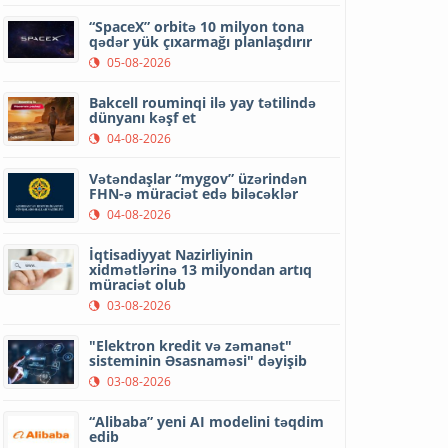
“SpaceX” orbitə 10 milyon tona
qədər yük çıxarmağı planlaşdırır
05-08-2026
Bakcell rouminqi ilə yay tətilində
dünyanı kəşf et
04-08-2026
Vətəndaşlar “mygov” üzərindən
FHN-ə müraciət edə biləcəklər
04-08-2026
İqtisadiyyat Nazirliyinin
xidmətlərinə 13 milyondan artıq
müraciət olub
03-08-2026
"Elektron kredit və zəmanət"
sisteminin Əsasnaməsi" dəyişib
03-08-2026
“Alibaba” yeni AI modelini təqdim
edib