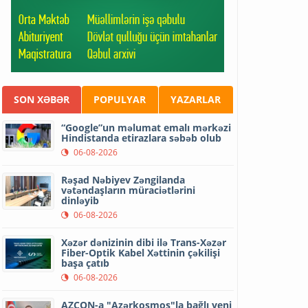
SON XƏBƏR
POPULYAR
YAZARLAR
“Google”un məlumat emalı mərkəzi
Hindistanda etirazlara səbəb olub
06-08-2026
Rəşad Nəbiyev Zəngilanda
vətəndaşların müraciətlərini
dinləyib
06-08-2026
Xəzər dənizinin dibi ilə Trans-Xəzər
Fiber-Optik Kabel Xəttinin çəkilişi
başa çatıb
06-08-2026
AZCON-a "Azərkosmos"la bağlı yeni