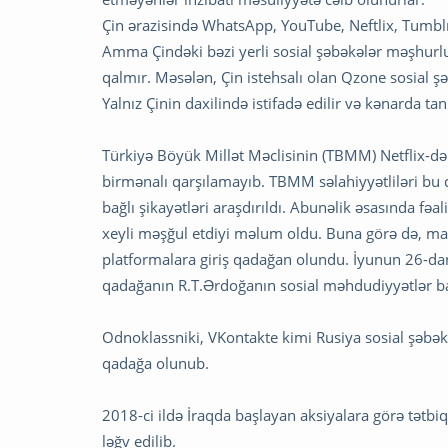
Çin ərazisində WhatsApp, YouTube, Neftlix, Tumblr,
Amma Çindəki bəzi yerli sosial şəbəkələr məşhurlu
qalmır. Məsələn, Çin istehsalı olan Qzone sosial ş
Yalnız Çinin daxilində istifadə edilir və kənarda ta
Türkiyə Böyük Millət Məclisinin (TBMM) Netflix-dən
birmənalı qarşılamayıb. TBMM səlahiyyətliləri bu qər
bağlı şikayətləri araşdırıldı. Abunəlik əsasında fəa
xeyli məşğul etdiyi məlum oldu. Buna görə də, mart
platformalara giriş qadağan olundu. İyunun 26-dan
qadağanın R.T.Ərdoğanın sosial məhdudiyyətlər ba
Odnoklassniki, VKontakte kimi Rusiya sosial şəbək
qadağa olunub.
2018-ci ildə İraqda başlayan aksiyalara görə tətbi
ləğv edilib.