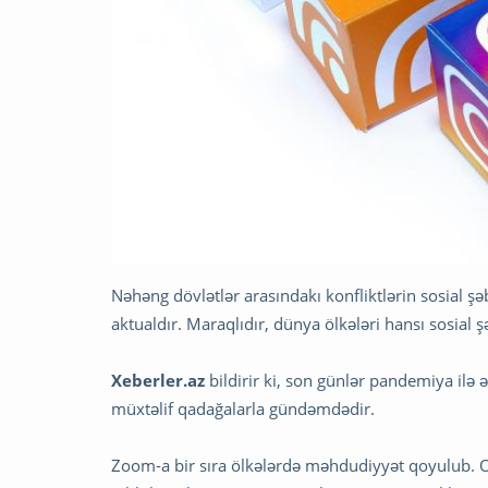
Nəhəng dövlətlər arasındakı konfliktlərin sosial şə
aktualdır. Maraqlıdır, dünya ölkələri hansı sosial
Xeberler.az
bildirir ki, son günlər pandemiya ilə
müxtəlif qadağalarla gündəmdədir.
Zoom-a bir sıra ölkələrdə məhdudiyyət qoyulub. 