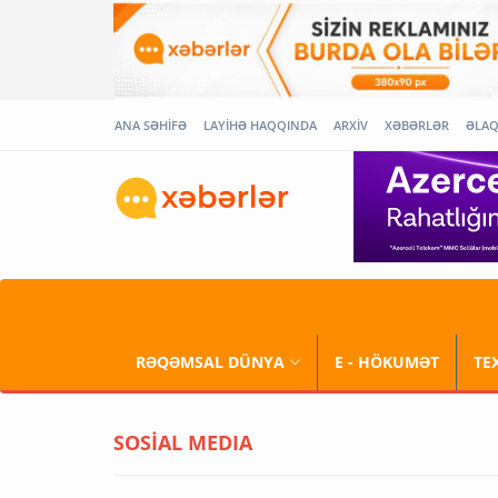
ANA SƏHİFƏ
LAYİHƏ HAQQINDA
ARXİV
XƏBƏRLƏR
ƏLA
RƏQƏMSAL DÜNYA
E - HÖKUMƏT
TE
SOSİAL MEDIA