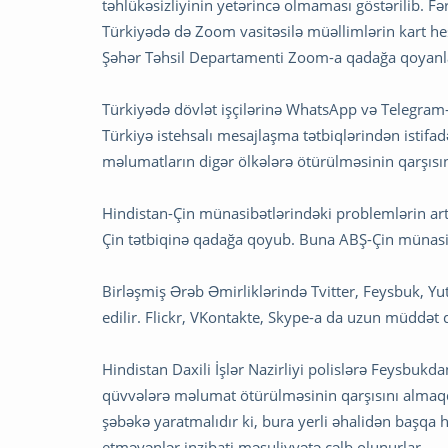
təhlükəsizliyinin yetərincə olmaması göstərilib. F
Türkiyədə də Zoom vasitəsilə müəllimlərin kart he
Şəhər Təhsil Departamenti Zoom-a qadağa qoyanla
Türkiyədə dövlət işçilərinə WhatsApp və Telegram-
Türkiyə istehsalı mesajlaşma tətbiqlərindən istifad
məlumatların digər ölkələrə ötürülməsinin qarşısın
Hindistan-Çin münasibətlərindəki problemlərin ar
Çin tətbiqinə qadağa qoyub. Buna ABŞ-Çin münasib
Birləşmiş Ərəb Əmirliklərində Tvitter, Feysbuk, Yu
edilir. Flickr, VKontakte, Skype-a da uzun müddət
Hindistan Daxili İşlər Nazirliyi polislərə Feysbuk
qüvvələrə məlumat ötürülməsinin qarşısını almaqdı
şəbəkə yaratmalıdır ki, bura yerli əhalidən başqa 
etməyənlər inzibati məsuliyyətə cəlb olunurlar.