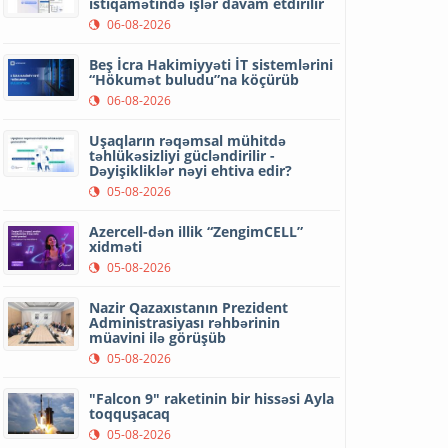
istiqamətində işlər davam etdirilir
06-08-2026
Beş İcra Hakimiyyəti İT sistemlərini
“Hökumət buludu”na köçürüb
06-08-2026
Uşaqların rəqəmsal mühitdə
təhlükəsizliyi gücləndirilir -
Dəyişikliklər nəyi ehtiva edir?
05-08-2026
Azercell-dən illik “ZengimCELL”
xidməti
05-08-2026
Nazir Qazaxıstanın Prezident
Administrasiyası rəhbərinin
müavini ilə görüşüb
05-08-2026
"Falcon 9" raketinin bir hissəsi Ayla
toqquşacaq
05-08-2026