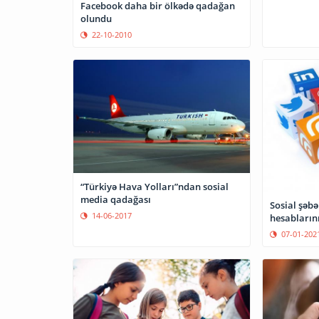
Facebook daha bir ölkədə qadağan
olundu
22-10-2010
“Türkiyə Hava Yolları”ndan sosial
media qadağası
Sosial şəb
14-06-2017
hesabların
07-01-202