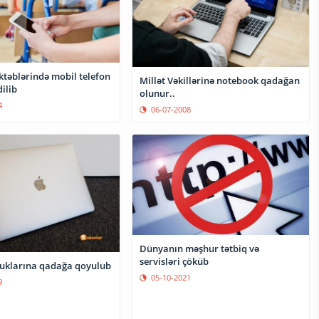
ktəblərində mobil telefon
Millət Vəkillərinə notebook qadağan
ilib
olunur..
4
06-07-2008
Dünyanın məşhur tətbiq və
servisləri çöküb
uklarına qadağa qoyulub
05-10-2021
9