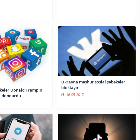
Ukrayna məşhur sosial şəbəkələri
bloklayır
əkələr Donald Trampın
16-05-2017
ı dondurdu
1