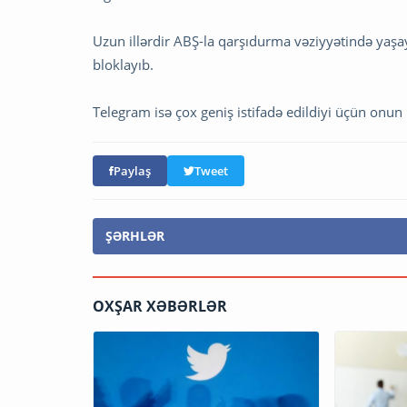
Uzun illərdir ABŞ-la qarşıdurma vəziyyətində yaşa
bloklayıb.
Telegram isə çox geniş istifadə edildiyi üçün onun 
Paylaş
Tweet
ŞƏRHLƏR
OXŞAR XƏBƏRLƏR