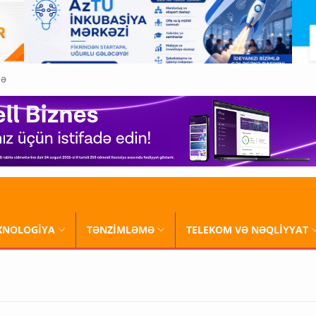
QƏ
XNOLOGİYA
TƏNZİMLƏMƏ
TELEKOM VƏ NƏQLİYYAT