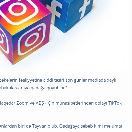
bəkələrin fəaliyyətinə ciddi təsiri son günlər mediada xeyli
 şəbəkələrə, niyə qadağa qoyublar?
 əlaqədar Zoom və ABŞ - Çin münasibətlərindən dolayı TikTok
Onlardan biri də Tayvan olub. Qadağaya səbəb kimi məlumat