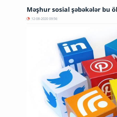
Məşhur sosial şəbəkələr bu ö
12-08-2020
09:56