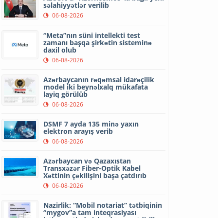
səlahiyyətlər verilib
06-08-2026
“Meta”nın süni intellekti test
zamanı başqa şirkətin sisteminə
daxil olub
06-08-2026
Azərbaycanın rəqəmsal idarəçilik
model iki beynəlxalq mükafata
layiq görülüb
06-08-2026
DSMF 7 ayda 135 minə yaxın
elektron arayış verib
06-08-2026
Azərbaycan və Qazaxıstan
Transxəzər Fiber-Optik Kabel
Xəttinin çəkilişini başa çatdırıb
06-08-2026
Nazirlik: “Mobil notariat” tətbiqinin
“mygov”a tam inteqrasiyası