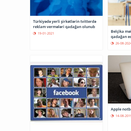
Türkiyədə yerli şirkətlərin tvitterdə
reklam vermələri qadağan olunub
Belçika mə
19-01-2021
qadağan ed
26-08-202
Apple notb
14-08-201