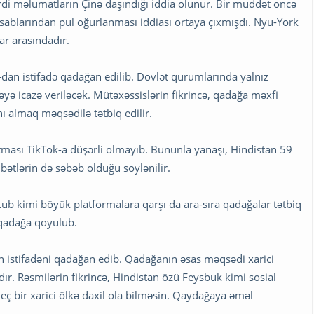
ərdi məlumatların Çinə daşındığı iddia olunur. Bir müddət öncə
sablarından pul oğurlanması iddiası ortaya çıxmışdı. Nyu-York
r arasındadır.
dan istifadə qadağan edilib. Dövlət qurumlarında yalnız
əyə icazə veriləcək. Mütəxəssislərin fikrincə, qadağa məxfi
ı almaq məqsədilə tətbiq edilir.
tması TikTok-a düşərli olmayıb. Bununla yanaşı, Hindistan 59
ətlərin də səbəb olduğu söylənilir.
tub kimi böyük platformalara qarşı da ara-sıra qadağalar tətbiq
 qadağa qoyulub.
dan istifadəni qadağan edib. Qadağanın əsas məqsədi xarici
r. Rəsmilərin fikrincə, Hindistan özü Feysbuk kimi sosial
heç bir xarici ölkə daxil ola bilməsin. Qaydağaya əməl