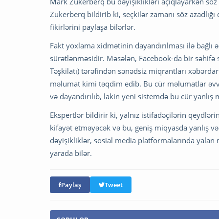
Mark Zukerberq bu dəyişiklikləri açıqlayarkən söz 
Zukerberq bildirib ki, seçkilər zamanı söz azadlığı 
fikirlərini paylaşa bilərlər.
Fakt yoxlama xidmətinin dayandırılması ilə bağlı 
sürətlənməsidir. Məsələn, Facebook-da bir səhifə
Təşkilatı) tərəfindən sənədsiz miqrantları xəbərda
məlumat kimi təqdim edib. Bu cür məlumatlar əvvəl
və dayandırılıb, lakin yeni sistemdə bu cür yanlı
Ekspertlər bildirir ki, yalnız istifadəçilərin qeyd
kifayət etməyəcək və bu, geniş miqyasda yanlış v
dəyişikliklər, sosial media platformalarında yalan 
yarada bilər.
Paylaş
Tweet