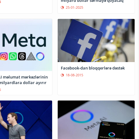
milyard dollar sərmayə qoyacaq
4
25-01-2025
Facebook-dan bloqqerlərə dəstək
18-08-2015
 AI məlumat mərkəzlərinin
 milyardlara dollar ayırır
5