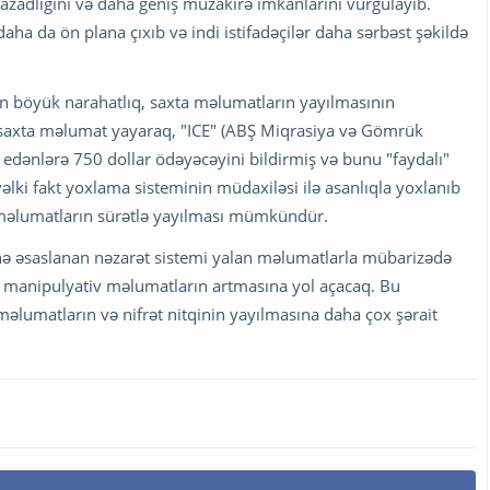
azadlığını və daha geniş müzakirə imkanlarını vurğulayıb.
daha da ön plana çıxıb və indi istifadəçilər daha sərbəst şəkildə
ən böyük narahatlıq, saxta məlumatların yayılmasının
 saxta məlumat yayaraq, "ICE" (ABŞ Miqrasiya və Gömrük
r edənlərə 750 dollar ödəyəcəyini bildirmiş və bunu "faydalı"
ki fakt yoxlama sisteminin müdaxiləsi ilə asanlıqla yoxlanıb
ş məlumatların sürətlə yayılması mümkündür.
lərinə əsaslanan nəzarət sistemi yalan məlumatlarla mübarizədə
ə manipulyativ məlumatların artmasına yol açacaq. Bu
məlumatların və nifrət nitqinin yayılmasına daha çox şərait