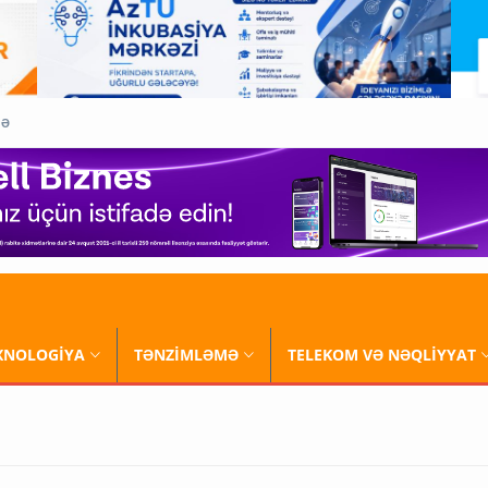
QƏ
XNOLOGİYA
TƏNZİMLƏMƏ
TELEKOM VƏ NƏQLİYYAT