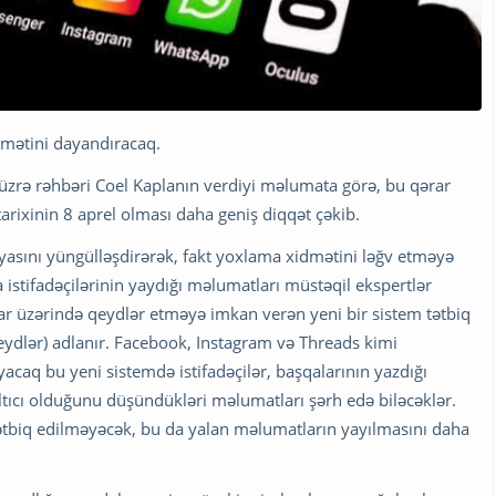
dmətini dayandıracaq.
ər üzrə rəhbəri Coel Kaplanın verdiyi məlumata görə, bu qərar
tarixinin 8 aprel olması daha geniş diqqət çəkib.
sını yüngülləşdirərək, fakt yoxlama xidmətini ləğv etməyə
istifadəçilərinin yaydığı məlumatları müstəqil ekspertlər
lar üzərində qeydlər etməyə imkan verən yeni bir sistem tətbiq
ydlər) adlanır. Facebook, Instagram və Threads kimi
caq bu yeni sistemdə istifadəçilər, başqalarının yazdığı
tıcı olduğunu düşündükləri məlumatları şərh edə biləcəklər.
tətbiq edilməyəcək, bu da yalan məlumatların yayılmasını daha