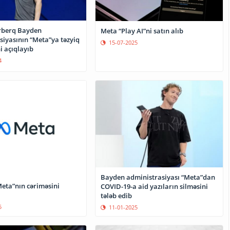
rberq Bayden
Meta “Play AI”ni satın alıb
siyasının “Meta”ya təzyiq
15-07-2025
i açıqlayıb
4
Bayden administrasiyası “Meta”dan
Meta”nın cəriməsini
COVID-19-a aid yazıların silməsini
tələb edib
5
11-01-2025