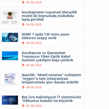
06-08-2026
Azərbaycanın rəqəmsal idarəçilik
model iki beynəlxalq mükafata
layiq görülüb
06-08-2026
DSMF 7 ayda 135 minə yaxın
elektron arayış verib
06-08-2026
Azərbaycan və Qazaxıstan
Transxəzər Fiber-Optik Kabel
Xəttinin çəkilişini başa çatdırıb
06-08-2026
Nazirlik: “Mobil notariat” tətbiqinin
“mygov”a tam inteqrasiyası
istiqamətində işlər davam etdirilir
06-08-2026
Beş İcra Hakimiyyəti İT sistemlərini
“Hökumət buludu”na köçürüb
06-08-2026