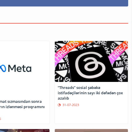
“Threads” sosial şəbəkə
istifadəçilərinin sayı iki dəfədən çox
azalıb
mat sızmasından sonra
31-07-2023
ın izlənməsi proqramını
6