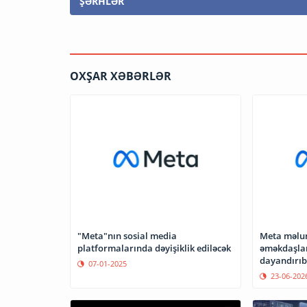
ŞƏRHLƏR
OXŞAR XƏBƏRLƏR
"Meta"nın sosial media
Meta məlu
platformalarında dəyişiklik ediləcək
əməkdaşlar
dayandırıb
07-01-2025
23-06-202