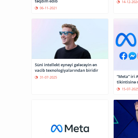
təqdim edib
14-12-202
06-11-2021
Süni intellekt eynəyi gələcəyin ən
vacib texnologiyalarından biridir
“Meta” iri
31-07-2025
tikintisinə
15-07-202