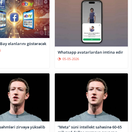
Bay elanlarını göstərəcək
5
Whatsapp avatarlardan imtina edir
05-05-2026
səhmləri zirvəyə yüksəlib
“Meta” süni intellekt sahəsinə 60-65