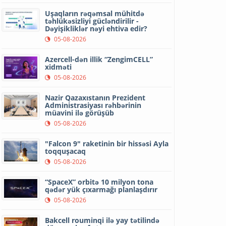
Uşaqların rəqəmsal mühitdə
təhlükəsizliyi gücləndirilir -
Dəyişikliklər nəyi ehtiva edir?
05-08-2026
Azercell-dən illik “ZengimCELL”
xidməti
05-08-2026
Nazir Qazaxıstanın Prezident
Administrasiyası rəhbərinin
müavini ilə görüşüb
05-08-2026
"Falcon 9" raketinin bir hissəsi Ayla
toqquşacaq
05-08-2026
“SpaceX” orbitə 10 milyon tona
qədər yük çıxarmağı planlaşdırır
05-08-2026
Bakcell rouminqi ilə yay tətilində