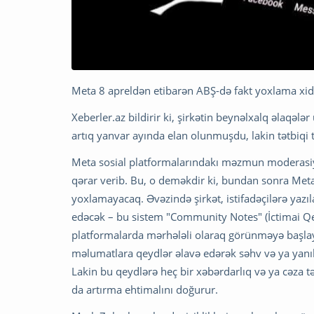
Meta 8 apreldən etibarən ABŞ-də fakt yoxlama xi
Xeberler.az bildirir ki, şirkətin beynəlxalq əlaqəl
artıq yanvar ayında elan olunmuşdu, lakin tətbiqi 
Meta sosial platformalarındakı məzmun moderasiya
qərar verib. Bu, o deməkdir ki, bundan sonra Meta 
yoxlamayacaq. Əvəzində şirkət, istifadəçilərə yazı
edəcək – bu sistem "Community Notes" (İctimai Qe
platformalarda mərhələli olaraq görünməyə başlaya
məlumatlara qeydlər əlavə edərək səhv və ya yanıl
Lakin bu qeydlərə heç bir xəbərdarlıq və ya cəza 
da artırma ehtimalını doğurur.