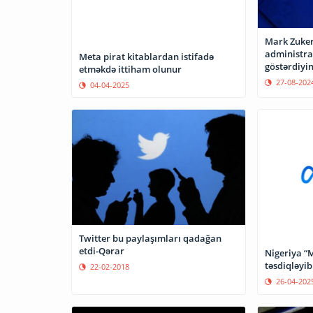
Mark Zuke
administra
Meta pirat kitablardan istifadə
göstərdiyin
etməkdə ittiham olunur
27-08-202
04-04-2025
Twitter bu paylaşımları qadağan
etdi-Qərar
Nigeriya “
təsdiqləyib
22-02-2018
26-04-202