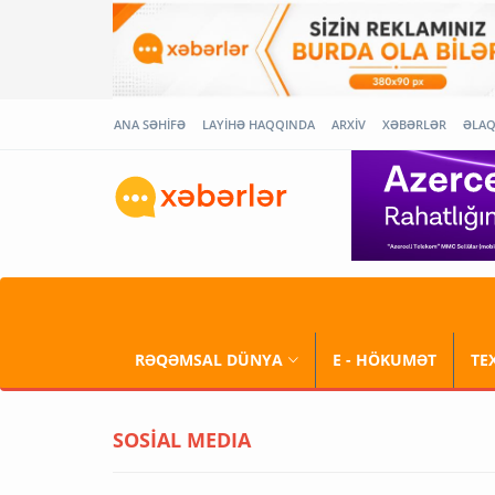
ANA SƏHİFƏ
LAYİHƏ HAQQINDA
ARXİV
XƏBƏRLƏR
ƏLA
RƏQƏMSAL DÜNYA
E - HÖKUMƏT
TE
SOSİAL MEDIA