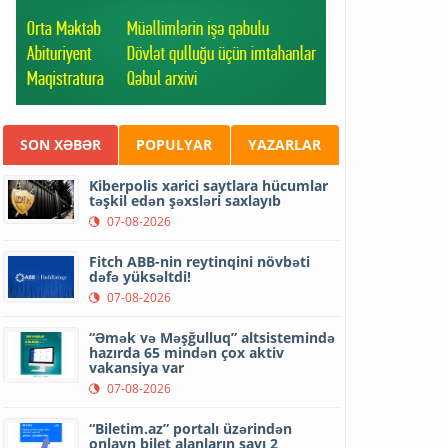
SON XƏBƏR
POPULYAR
YAZARLAR
Kiberpolis xarici saytlara hücumlar
təşkil edən şəxsləri saxlayıb
07-08-2026
Fitch ABB-nin reytinqini növbəti
dəfə yüksəltdi!
07-08-2026
“Əmək və Məşğulluq” altsistemində
hazırda 65 mindən çox aktiv
vakansiya var
07-08-2026
“Biletim.az” portalı üzərindən
onlayn bilet alanların sayı 2