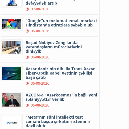
dəfəyədək artıb
07-08-2026
“Google”un məlumat emalı mərkəzi
Hindistanda etirazlara səbəb olub
06-08-2026
Rəşad Nəbiyev Zəngilanda
vətəndaşların müraciətlərini
dinləyib
06-08-2026
Xəzər dənizinin dibi ilə Trans-Xəzər
Fiber-Optik Kabel Xəttinin çəkilişi
başa çatıb
06-08-2026
AZCON-a "Azərkosmos"la bağlı yeni
səlahiyyətlər verilib
06-08-2026
“Meta”nın süni intellekti test
zamanı başqa şirkətin sisteminə
daxil olub