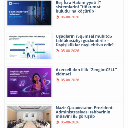
Beş İcra Hakimiyyəti İT
sistemlərini “Hökumət
buludu”na köçürüb
06-08-2026
Uşaqların rəqəmsal mühitdə
təhlükəsizliyi gücləndirilir -
Dəyişikliklər nəyi ehtiva edir?
05-08-2026
Azercell-dən illik “ZengimCELL”
xidməti
05-08-2026
Nazir Qazaxıstanın Prezident
Administrasiyası rəhbərinin
müavini ilə görüşüb
05-08-2026