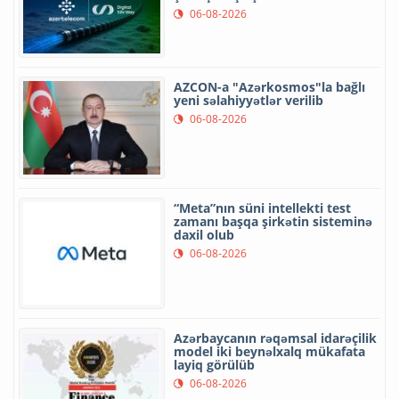
06-08-2026
AZCON-a "Azərkosmos"la bağlı
yeni səlahiyyətlər verilib
06-08-2026
“Meta”nın süni intellekti test
zamanı başqa şirkətin sisteminə
daxil olub
06-08-2026
Azərbaycanın rəqəmsal idarəçilik
model iki beynəlxalq mükafata
layiq görülüb
06-08-2026