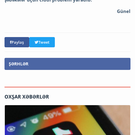
Günel
Paylaş
Tweet
ŞƏRHLƏR
OXŞAR XƏBƏRLƏR