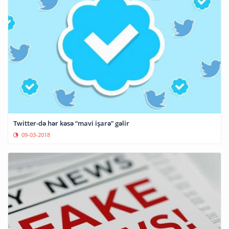
Twitter-də hər kəsə “mavi işarə” gəlir
09-03-2018