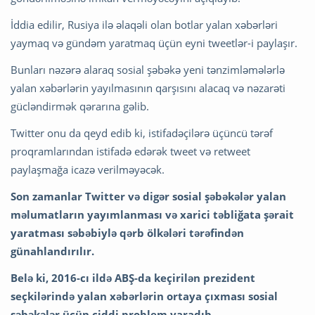
İddia edilir, Rusiya ilə əlaqəli olan botlar yalan xəbərləri
yaymaq və gündəm yaratmaq üçün eyni tweetlər-i paylaşır.
Bunları nəzərə alaraq sosial şəbəkə yeni tənzimləmələrlə
yalan xəbərlərin yayılmasının qarşısını alacaq və nəzarəti
gücləndirmək qərarına gəlib.
Twitter onu da qeyd edib ki, istifadəçilərə üçüncü tərəf
proqramlarından istifadə edərək tweet və retweet
paylaşmağa icazə verilməyəcək.
Son zamanlar Twitter və digər sosial şəbəkələr yalan
məlumatların yayımlanması və xarici təbliğata şərait
yaratması səbəbiylə qərb ölkələri tərəfindən
günahlandırılır.
Belə ki, 2016-cı ildə ABŞ-da keçirilən prezident
seçkilərində yalan xəbərlərin ortaya çıxması sosial
şəbəkələr üçün ciddi problem yaradıb.