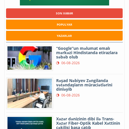
SON XƏBƏR
POPULYAR
YAZARLAR
“Google”un məlumat emalı
mərkəzi Hindistanda etirazlara
səbəb olub
06-08-2026
Rəşad Nəbiyev Zəngilanda
vətəndaşların müraciətlərini
dinləyib
06-08-2026
Xəzər dənizinin dibi ilə Trans-
Xəzər Fiber-Optik Kabel Xəttinin
çəkilişi başa çatıb