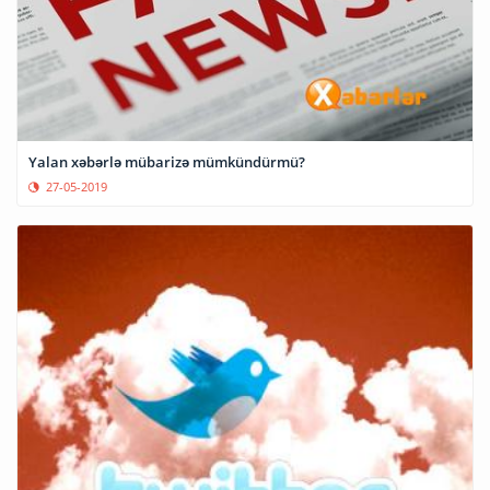
Yalan xəbərlə mübarizə mümkündürmü?
27-05-2019