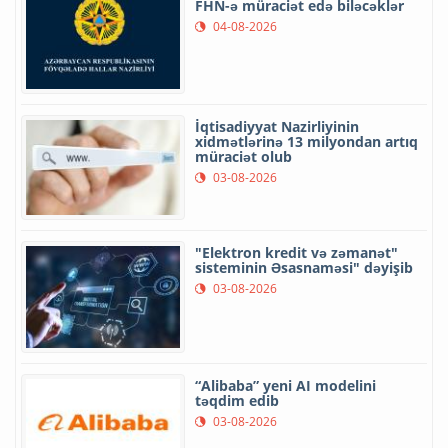
FHN-ə müraciət edə biləcəklər
04-08-2026
İqtisadiyyat Nazirliyinin
xidmətlərinə 13 milyondan artıq
müraciət olub
03-08-2026
"Elektron kredit və zəmanət"
sisteminin Əsasnaməsi" dəyişib
03-08-2026
“Alibaba” yeni AI modelini
təqdim edib
03-08-2026