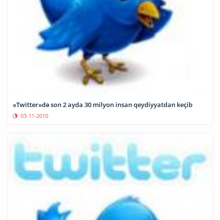
«Twitter»də son 2 ayda 30 milyon insan qeydiyyatdan keçib
03-11-2010