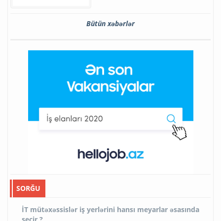
Bütün xəbərlər
SORĞU
İT mütəxəssislər iş yerlərini hansı meyarlar əsasında
seçir ?