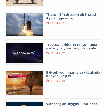
"Falcon 9" raketinin bir hissəsi
Ayla toqquşacaq
05-08-2026
“SpaceX” orbitə 10 milyon tona
qədər yük çıxarmağı planlaşdırır
05-08-2026
Bakcell rouminqi ilə yay tətilində
dünyanı kəşf et
04-08-2026
Vətəndaşlar “mygov” üzərindən