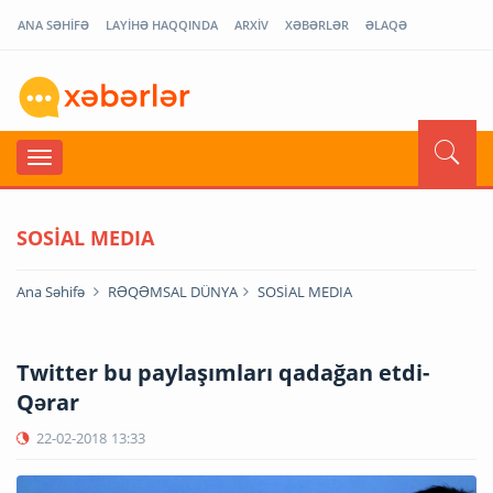
ANA SƏHİFƏ
LAYİHƏ HAQQINDA
ARXİV
XƏBƏRLƏR
ƏLAQƏ
SOSİAL MEDIA
Ana Səhifə
RƏQƏMSAL DÜNYA
SOSİAL MEDIA
Twitter bu paylaşımları qadağan etdi-
Qərar
22-02-2018
13:33