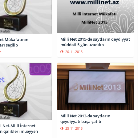
Milli Net 2015-də saytların qeydiyyat
net Mükafatının
müddəti 5 gün uzadılıb
rı seçilib
20-11-2015
2
Milli Net 2013-də saytların
qeydiyyatı başa çatıb
i Net-Milli İnternet
25-11-2013
n qalibləri müəyyən