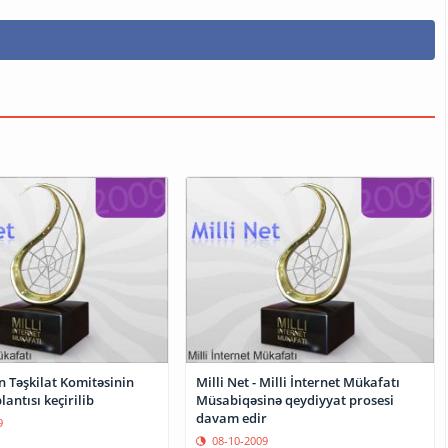
 in Təşkilat Komitəsinin
Milli Net - Milli İnternet Mükafatı
lantısı keçirilib
Müsabiqəsinə qeydiyyat prosesi
davam edir
9
08-10-2009