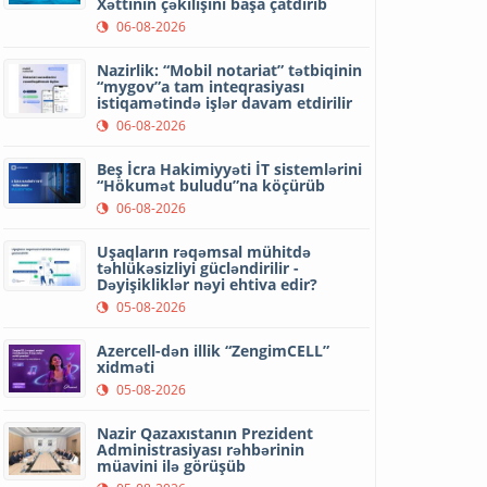
Xəttinin çəkilişini başa çatdırıb
06-08-2026
Nazirlik: “Mobil notariat” tətbiqinin
“mygov”a tam inteqrasiyası
istiqamətində işlər davam etdirilir
06-08-2026
Beş İcra Hakimiyyəti İT sistemlərini
“Hökumət buludu”na köçürüb
06-08-2026
Uşaqların rəqəmsal mühitdə
təhlükəsizliyi gücləndirilir -
Dəyişikliklər nəyi ehtiva edir?
05-08-2026
Azercell-dən illik “ZengimCELL”
xidməti
05-08-2026
Nazir Qazaxıstanın Prezident
Administrasiyası rəhbərinin
müavini ilə görüşüb