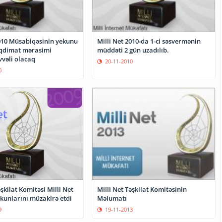
2010 Müsabiqəsinin yekunu
Milli Net 2010-da 1-ci səsvermənin
Təqdimat mərasimi
müddəti 2 gün uzadılıb.
vvəli olacaq
20-11-2010
0
əşkilat Komitəsi Milli Net
Milli Net Təşkilat Komitəsinin
kunlarını müzakirə etdi
Məlumatı
9
19-11-2013