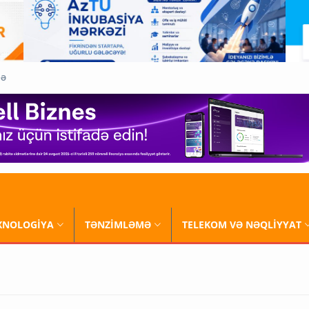
QƏ
XNOLOGİYA
TƏNZİMLƏMƏ
TELEKOM VƏ NƏQLİYYAT