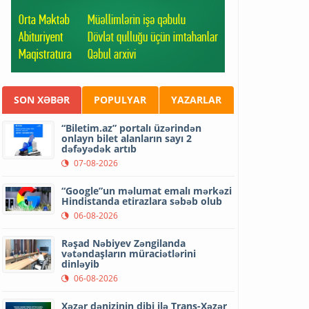
SON XƏBƏR
POPULYAR
YAZARLAR
“Biletim.az” portalı üzərindən
onlayn bilet alanların sayı 2
dəfəyədək artıb
07-08-2026
“Google”un məlumat emalı mərkəzi
Hindistanda etirazlara səbəb olub
06-08-2026
Rəşad Nəbiyev Zəngilanda
vətəndaşların müraciətlərini
dinləyib
06-08-2026
Xəzər dənizinin dibi ilə Trans-Xəzər