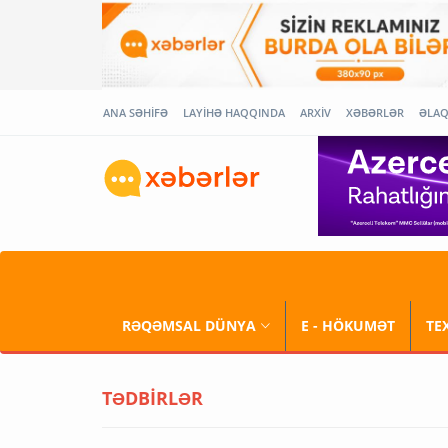
ANA SƏHİFƏ
LAYİHƏ HAQQINDA
ARXİV
XƏBƏRLƏR
ƏLA
RƏQƏMSAL DÜNYA
E - HÖKUMƏT
TE
TƏDBİRLƏR