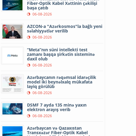
Fiber-Optik Kabel Xəttinin çəkilişi
başa çatıb
06-08-2026
AZCON-a "Azərkosmos"la bağlı yeni
səlahiyyətlər verilib
06-08-2026
“Meta”nın süni intellekti test
zamanı başqa şirkətin sisteminə
daxil olub
06-08-2026
Azərbaycanın rəqəmsal idarəçilik
model iki beynəlxalq mükafata
layiq görülüb
06-08-2026
DSMF 7 ayda 135 minə yaxın
elektron arayış verib
06-08-2026
Azərbaycan və Qazaxıstan
Transxəzər Fiber-Optik Kabel