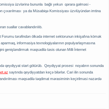
Komissiya üzvlərinə bununla bağlı yekun qərara gəlməsi -
n çıxarılması ya da Müsabiqə Komissiyası üzvlüyündən imtina
n suallar cavablandırılıb.
et Forumu tərəfindən ölkədə internet sektorunun inkişafına kömək
ini aparmaq, informasiya texnologiyalarının populyarlaşmasına
ini genişləndirmək məqsədilə təsis olunan Milli İnternet
ədə qeydiyyat start götürüb. Qeydiyyat prosesi noyabrın sonunda
et.az
saytında qeydiyyatdan keçə bilərlər. Cari ilin sonunda
landırılması məqsədilə təqdimat mərasiminin keçirilməsi nəzərdə