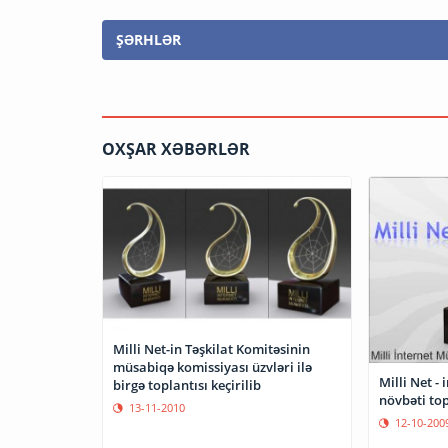
ŞƏRHLƏR
OXŞAR XƏBƏRLƏR
Milli Net-in Təşkilat Komitəsinin
müsabiqə komissiyası üzvləri ilə
Milli Net -
birgə toplantısı keçirilib
növbəti top
13-11-2010
12-10-200