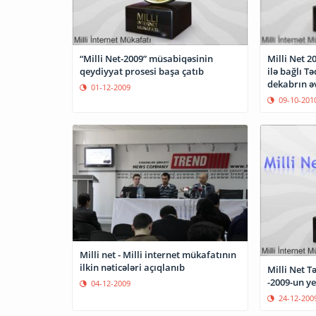
“Milli Net-2009” müsabiqəsinin
Milli Net 
qeydiyyat prosesi başa çatıb
ilə bağlı 
dekabrın ə
01-12-2009
09-10-201
Milli net - Milli internet mükafatının
ilkin nəticələri açıqlanıb
Milli Net T
-2009-un ye
04-12-2009
24-12-200