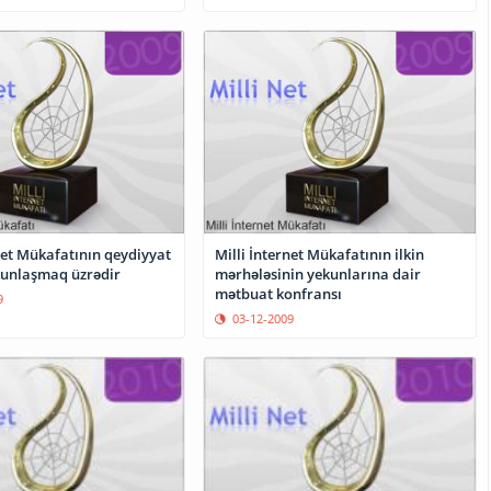
net Mükafatının qeydiyyat
Milli İnternet Mükafatının ilkin
kunlaşmaq üzrədir
mərhələsinin yekunlarına dair
mətbuat konfransı
9
03-12-2009