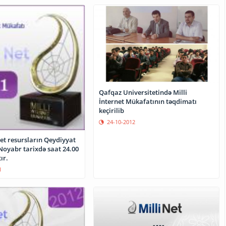
Qafqaz Universitetində Milli
İnternet Mükafatının təqdimatı
keçirilib
24-10-2012
net resursların Qeydiyyat
Noyabr tarixdə saat 24.00
ır.
1