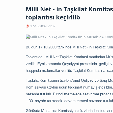
Milli Net - in Təşkilat Komitə
toplantısı keçirilib
17-10-2009
21:02
Bu gün,17.10.2009 tarixində Milli Net - in Təşkilat Kom
Toplantıda Milli Net Təşkilat Komitəsi tərəfindən Mü
verilib. Eyni zamanda Qeydiyyat prosesinin gedişi və
haqqında məlumatlar verilib. Təşkilat Komitəsinə daxi
Təşkilat Komitəsinin üzvləri Amid Quliyev və Şaiq
Komissiyası üzvləri üçün təqdimat nümayiş etdiribl
nəzərdə tutulub. Birinci mərhələdə səsvermə proses
– 30 noyabr tarixədək davam etməsi nəzərdə tutulu
Görüşdə Müsabiqə Komissiyası üzvlərindən bəziləri