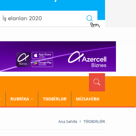
RUBRİKA
TƏDBİRLƏR
MÜSAHİBƏ
Ana Səhifə
TƏDBİRLƏR