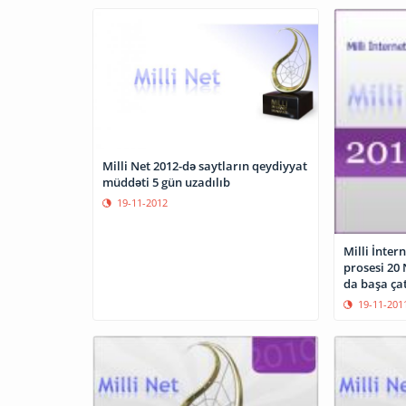
Milli Net 2012-də saytların qeydiyyat
müddəti 5 gün uzadılıb
19-11-2012
Milli İnter
prosesi 20 
da başa çat
19-11-201