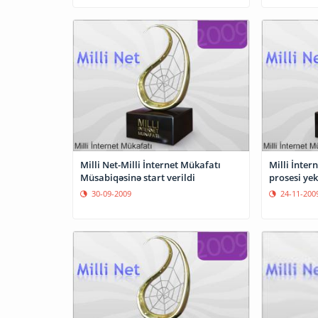
Milli Net-Milli İnternet Mükafatı
Milli İnter
Müsabiqəsinə start verildi
prosesi ye
30-09-2009
24-11-200