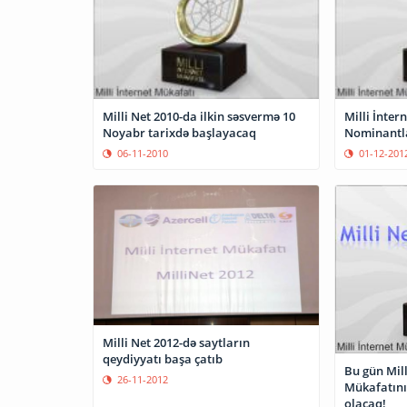
Milli Net 2010-da ilkin səsvermə 10
Milli İnter
Noyabr tarixdə başlayacaq
Nominantla
06-11-2010
01-12-201
Milli Net 2012-də saytların
qeydiyyatı başa çatıb
Bu gün Mill
26-11-2012
Mükafatını
olacaq!