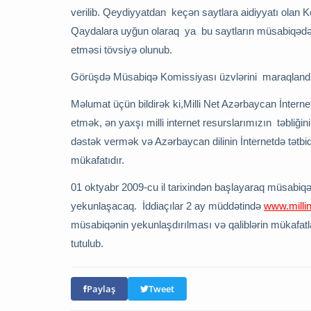
verilib. Qeydiyyatdan keçən saytlara aidiyyatı olan 
Qaydalara uyğun olaraq ya bu saytların müsabiqədə
etməsi tövsiyə olunub.
Görüşdə Müsabiqə Komissiyası üzvlərini maraqlandıra
Məlumat üçün bildirək ki,Milli Net Azərbaycan İntern
etmək, ən yaxşı milli internet resurslarımızın təbliğ
dəstək vermək və Azərbaycan dilinin İnternetdə tətbiq
mükafatıdır.
01 oktyabr 2009-cu il tarixindən başlayaraq müsabiq
yekunlaşacaq. İddiaçılar 2 ay müddətində
www.millin
müsabiqənin yekunlaşdırılması və qaliblərin mükafat
tutulub.
Paylaş
Tweet