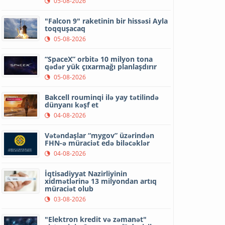
05-08-2026
"Falcon 9" raketinin bir hissəsi Ayla
toqquşacaq
05-08-2026
“SpaceX” orbitə 10 milyon tona
qədər yük çıxarmağı planlaşdırır
05-08-2026
Bakcell rouminqi ilə yay tətilində
dünyanı kəşf et
04-08-2026
Vətəndaşlar “mygov” üzərindən
FHN-ə müraciət edə biləcəklər
04-08-2026
İqtisadiyyat Nazirliyinin
xidmətlərinə 13 milyondan artıq
müraciət olub
03-08-2026
"Elektron kredit və zəmanət"