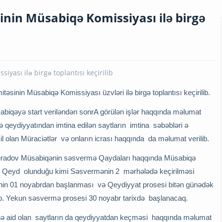
sinin Müsabiqə Komissiyası ilə birgə
itəsinin Müsabiqə Komissiyası üzvləri ilə birgə toplantısı keçirilib.
sabiqəyə start veriləndən sonrA görülən işlər haqqında məlumat
 qeydiyyatından imtina edilən saytların imtina səbəbləri ə
l olan Müraciətlər və onların icrası haqqında da məlumat verilib.
 Muradov Müsabiqənin səsvermə Qaydaları haqqında Müsabiqə
ər. Qeyd olunduğu kimi Səsvermənin 2 mərhələdə keçirilməsi
inin 01 noyabrdan başlanması və Qeydiyyat prosesi bitən günədək
b. Yekun səsvermə prosesi 30 noyabr tarixdə başlanacaq.
nə aid olan saytların da qeydiyyatdan keçməsi haqqında məlumat