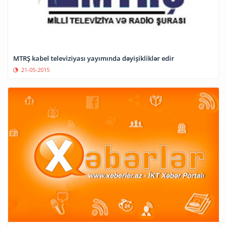
MTRŞ kabel televiziyası yayımında dəyişikliklər edir
21-05-2015