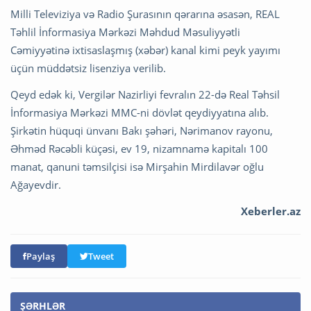
Milli Televiziya və Radio Şurasının qərarına əsasən, REAL
Təhlil İnformasiya Mərkəzi Məhdud Məsuliyyətli
Cəmiyyətinə ixtisaslaşmış (xəbər) kanal kimi peyk yayımı
üçün müddətsiz lisenziya verilib.
Qeyd edək ki, Vergilər Nazirliyi fevralın 22-də Real Təhsil
İnformasiya Mərkəzi MMC-ni dövlət qeydiyyatına alıb.
Şirkətin hüquqi ünvanı Bakı şəhəri, Nərimanov rayonu,
Əhməd Rəcəbli küçəsi, ev 19, nizamnamə kapitalı 100
manat, qanuni təmsilçisi isə Mirşahin Mirdilavər oğlu
Ağayevdir.
Xeberler.az
Paylaş
Tweet
ŞƏRHLƏR