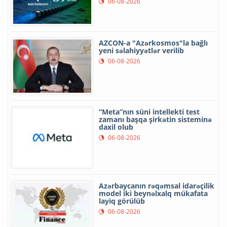
06-08-2026
AZCON-a "Azərkosmos"la bağlı
yeni səlahiyyətlər verilib
06-08-2026
“Meta”nın süni intellekti test
zamanı başqa şirkətin sisteminə
daxil olub
06-08-2026
Azərbaycanın rəqəmsal idarəçilik
model iki beynəlxalq mükafata
layiq görülüb
06-08-2026