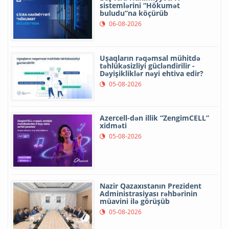
sistemlərini “Hökumət
buludu”na köçürüb
06-08-2026
Uşaqların rəqəmsal mühitdə
təhlükəsizliyi gücləndirilir -
Dəyişikliklər nəyi ehtiva edir?
05-08-2026
Azercell-dən illik “ZengimCELL”
xidməti
05-08-2026
Nazir Qazaxıstanın Prezident
Administrasiyası rəhbərinin
müavini ilə görüşüb
05-08-2026