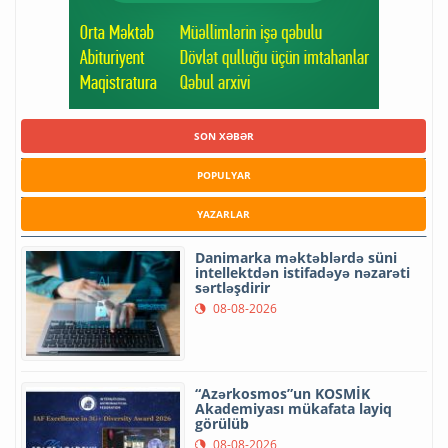
SON XƏBƏR
POPULYAR
YAZARLAR
Danimarka məktəblərdə süni
intellektdən istifadəyə nəzarəti
sərtləşdirir
08-08-2026
“Azərkosmos”un KOSMİK
Akademiyası mükafata layiq
görülüb
08-08-2026