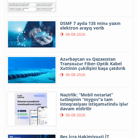
DSMF 7 ayda 135 minə yaxın
elektron arayış verib
06-08-2026
Azərbaycan və Qazaxıstan
Transxəzər Fiber-Optik Kabel
Xəttinin çəkilişini başa çatdırıb
06-08-2026
Nazirlik: “Mobil notariat”
tətbiqinin “mygov”a tam
inteqrasiyası istiqamətində işlər
davam etdirilir
06-08-2026
Beş İcra Hakimiyyəti İT