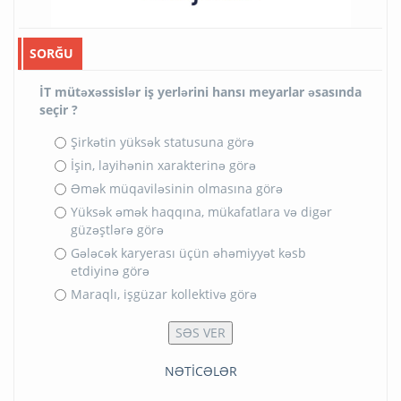
SORĞU
İT mütəxəssislər iş yerlərini hansı meyarlar əsasında
seçir ?
Şirkətin yüksək statusuna görə
İşin, layihənin xarakterinə görə
Əmək müqaviləsinin olmasına görə
Yüksək əmək haqqına, mükafatlara və digər
güzəştlərə görə
Gələcək karyerası üçün əhəmiyyət kəsb
etdiyinə görə
Maraqlı, işgüzar kollektivə görə
NƏTİCƏLƏR