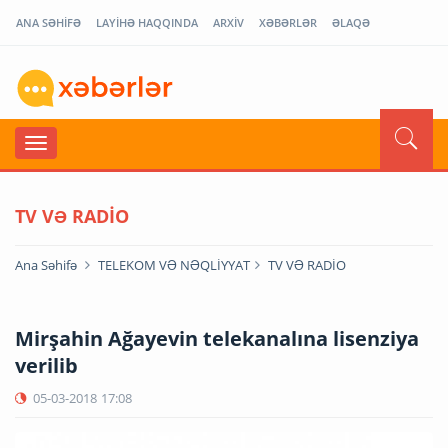
ANA SƏHİFƏ
LAYİHƏ HAQQINDA
ARXİV
XƏBƏRLƏR
ƏLAQƏ
TV VƏ RADİO
Ana Səhifə
TELEKOM VƏ NƏQLİYYAT
TV VƏ RADİO
Mirşahin Ağayevin telekanalına lisenziya
verilib
05-03-2018
17:08