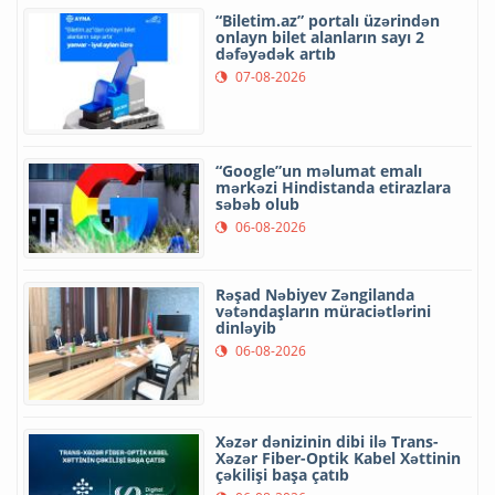
“Biletim.az” portalı üzərindən
onlayn bilet alanların sayı 2
dəfəyədək artıb
07-08-2026
“Google”un məlumat emalı
mərkəzi Hindistanda etirazlara
səbəb olub
06-08-2026
Rəşad Nəbiyev Zəngilanda
vətəndaşların müraciətlərini
dinləyib
06-08-2026
Xəzər dənizinin dibi ilə Trans-
Xəzər Fiber-Optik Kabel Xəttinin
çəkilişi başa çatıb