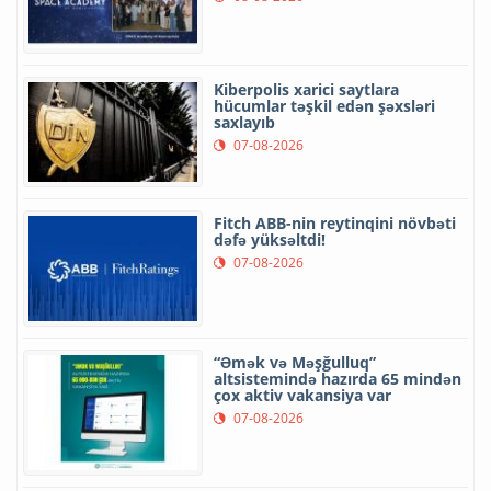
Kiberpolis xarici saytlara
hücumlar təşkil edən şəxsləri
saxlayıb
07-08-2026
Fitch ABB-nin reytinqini növbəti
dəfə yüksəltdi!
07-08-2026
“Əmək və Məşğulluq”
altsistemində hazırda 65 mindən
çox aktiv vakansiya var
07-08-2026