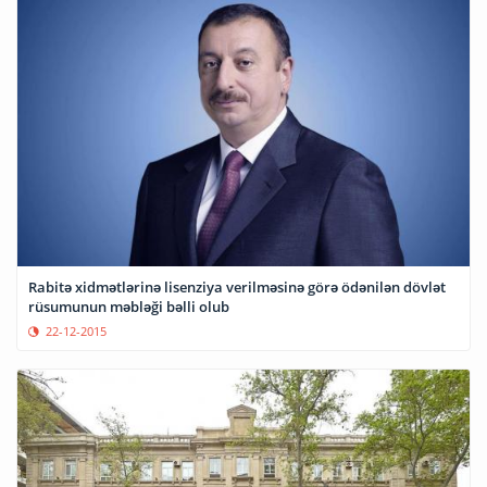
Rabitə xidmətlərinə lisenziya verilməsinə görə ödənilən dövlət
rüsumunun məbləği bəlli olub
22-12-2015