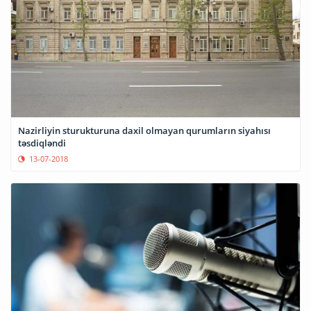
Nazirliyin sturukturuna daxil olmayan qurumların siyahısı
təsdiqləndi
13-07-2018