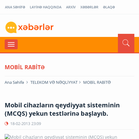
ANA SƏHİFƏ
LAYİHƏ HAQQINDA
ARXİV
XƏBƏRLƏR
ƏLAQƏ
MOBİL RABİTƏ
Ana Səhifə
TELEKOM VƏ NƏQLİYYAT
MOBİL RABİTƏ
Mobil cihazların qeydiyyat sisteminin
(MCQS) yekun testlərinə başlayıb.
18-02-2013
23:09