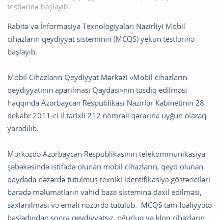
Rabitə və İnformasiya Texnologiyaları Nazirliyi Mobil
cihazların qeydiyyat sisteminin (MCQS) yekun testlərinə
başlayıb.
Mobil Cihazların Qeydiyyat Mərkəzi «Mobil cihazların
qeydiyyatının aparılması Qaydası»nın təsdiq edilməsi
haqqında Azərbaycan Respublikası Nazirlər Kabinetinin 28
dekabr 2011-ci il tarixli 212 nömrəli qərarına uyğun olaraq
yaradılıb.
Mərkəzdə Azərbaycan Respublikasının telekommunikasiya
şəbəkəsində istifadə olunan mobil cihazların, qeyd olunan
qaydada nəzərdə tutulmuş texniki identifikasiya göstəriciləri
barədə məlumatların vahid baza sisteminə daxil edilməsi,
saxlanılması və emalı nəzərdə tutulub. MCQS tam fəaliyyətə
başladıqdan sonra qeydiyyatsız, oğurluq və klon cihazların