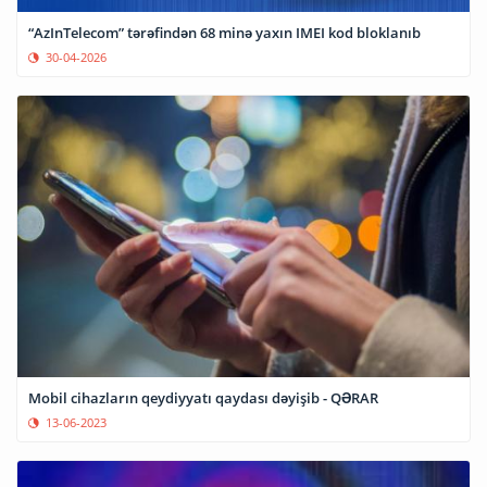
“AzInTelecom” tərəfindən 68 minə yaxın IMEI kod bloklanıb
30-04-2026
Mobil cihazların qeydiyyatı qaydası dəyişib - QƏRAR
13-06-2023