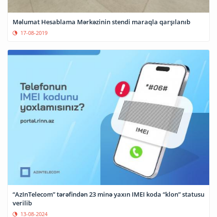
Məlumat Hesablama Mərkəzinin stendi maraqla qarşılanıb
17-08-2019
“AzInTelecom” tərəfindən 23 minə yaxın IMEI koda “klon” statusu
verilib
13-08-2024