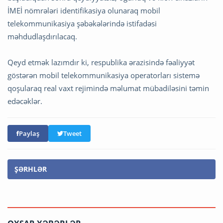
İMEİ nömrələri identifikasiya olunaraq mobil
telekommunikasiya şəbəkələrində istifadəsi
məhdudlaşdırılacaq.
Qeyd etmək lazımdır ki, respublika ərazisində fəaliyyət
göstərən mobil telekommunikasiya operatorları sistemə
qoşularaq real vaxt rejimində məlumat mübadiləsini təmin
edəcəklər.
Paylaş
Tweet
ŞƏRHLƏR