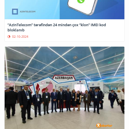
“AzInTelecom” tərəfindən 24 mindən çox “klon” IMEI kod
bloklanıb
02-10-2024