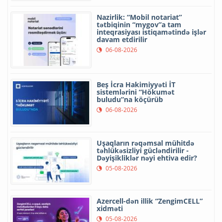
Nazirlik: “Mobil notariat”
tətbiqinin “mygov”a tam
inteqrasiyası istiqamətində işlər
davam etdirilir
06-08-2026
Beş İcra Hakimiyyəti İT
sistemlərini “Hökumət
buludu”na köçürüb
06-08-2026
Uşaqların rəqəmsal mühitdə
təhlükəsizliyi gücləndirilir -
Dəyişikliklər nəyi ehtiva edir?
05-08-2026
Azercell-dən illik “ZengimCELL”
xidməti
05-08-2026