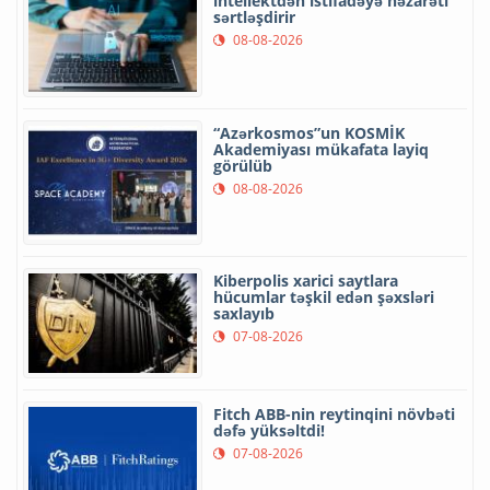
intellektdən istifadəyə nəzarəti
sərtləşdirir
08-08-2026
“Azərkosmos”un KOSMİK
Akademiyası mükafata layiq
görülüb
08-08-2026
Kiberpolis xarici saytlara
hücumlar təşkil edən şəxsləri
saxlayıb
07-08-2026
Fitch ABB-nin reytinqini növbəti
dəfə yüksəltdi!
07-08-2026