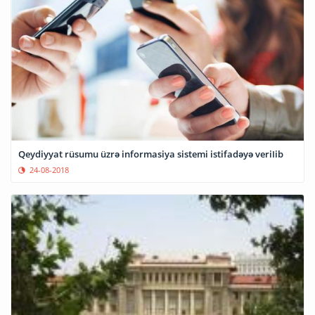
Qeydiyyat rüsumu üzrə informasiya sistemi istifadəyə veriIib
24-08-2018