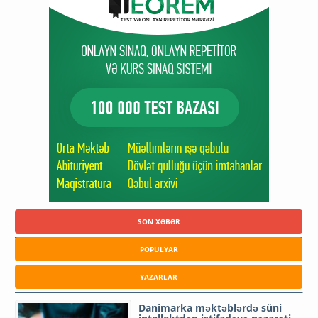
SON XƏBƏR
POPULYAR
YAZARLAR
Danimarka məktəblərdə süni