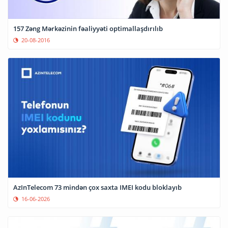
157 Zəng Mərkəzinin fəaliyyəti optimallaşdırılıb
20-08-2016
AzInTelecom 73 mindən çox saxta IMEI kodu bloklayıb
16-06-2026