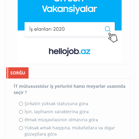
SORĞU
İT mütəxəssislər iş yerlərini hansı meyarlar əsasında
seçir ?
Şirkətin yüksək statusuna görə
İşin, layihənin xarakterinə görə
Əmək müqaviləsinin olmasına görə
Yüksək əmək haqqına, mükafatlara və digər
güzəştlərə görə