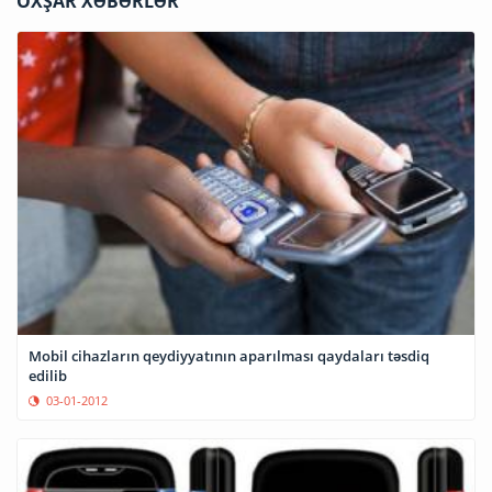
OXŞAR XƏBƏRLƏR
Mobil cihazların qeydiyyatının aparılması qaydaları təsdiq
edilib
03-01-2012