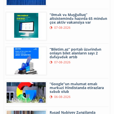
“Əmək və Məşğulluq”
altsistemində hazırda 65 mindən
çox aktiv vakansiya var
07-08-2026
“Biletim.az” portalı üzərindən
onlayn bilet alanların sayı 2
dəfəyədək artıb
07-08-2026
“Google”un məlumat emalı
mərkəzi Hindistanda etirazlara
səbəb olub
06-08-2026
Rəşad Nəbiyev Zəngilanda