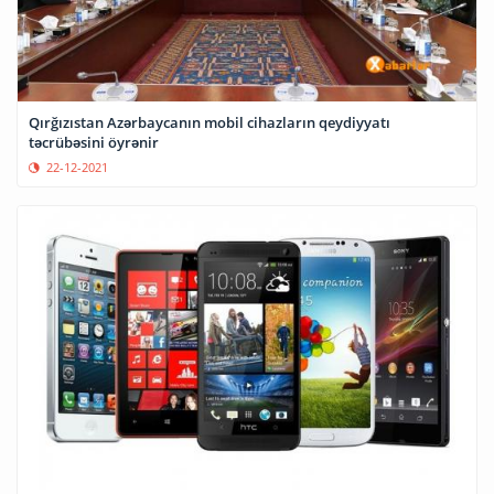
Qırğızıstan Azərbaycanın mobil cihazların qeydiyyatı
təcrübəsini öyrənir
22-12-2021