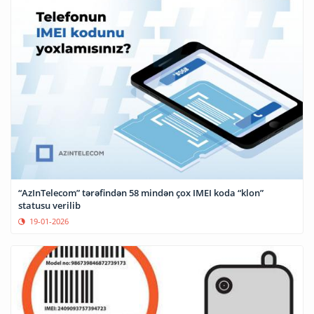
“AzInTelecom” tərəfindən 58 mindən çox IMEI koda “klon”
statusu verilib
19-01-2026