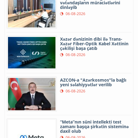
vətəndaşların müraciətlərini
dinləyib
06-08-2026
Xəzər dənizinin dibi ilə Trans-
Xəzər Fiber-Optik Kabel Xəttinin
çəkilişi başa çatıb
06-08-2026
AZCON-a "Azərkosmos"la bağlı
yeni səlahiyyətlər verilib
06-08-2026
“Meta”nın süni intellekti test
zamanı başqa şirkətin sisteminə
daxil olub
06-08-2026