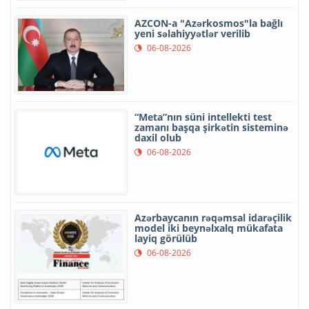
AZCON-a "Azərkosmos"la bağlı
yeni səlahiyyətlər verilib
06-08-2026
“Meta”nın süni intellekti test
zamanı başqa şirkətin sisteminə
daxil olub
06-08-2026
Azərbaycanın rəqəmsal idarəçilik
model iki beynəlxalq mükafata
layiq görülüb
06-08-2026