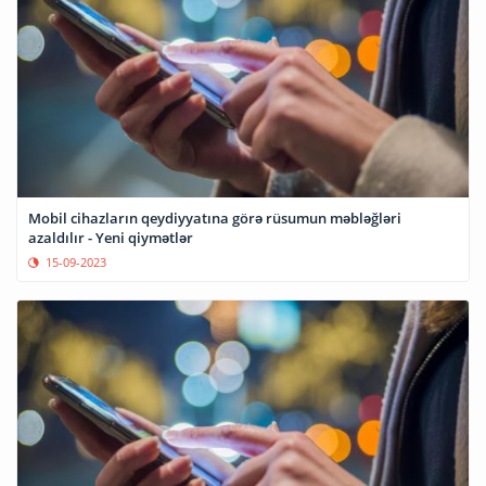
Mobil cihazların qeydiyyatına görə rüsumun məbləğləri
azaldılır - Yeni qiymətlər
15-09-2023