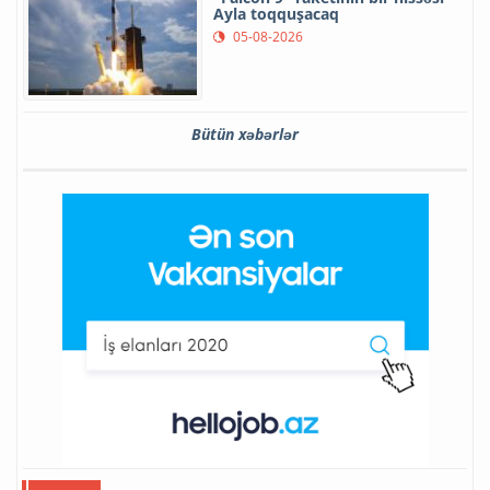
Ayla toqquşacaq
05-08-2026
Bütün xəbərlər