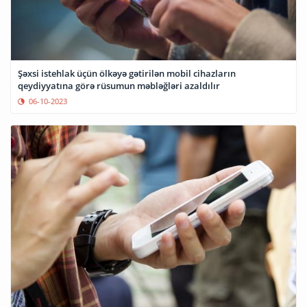
Şəxsi istehlak üçün ölkəyə gətirilən mobil cihazların
qeydiyyatına görə rüsumun məbləğləri azaldılır
06-10-2023