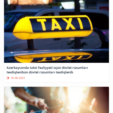
Azərbaycanda taksi fəaliyyəti üçün dövlət rüsumları
təsdiqlənibün dövlət rüsumları təsdiqlənib
18-08-2023