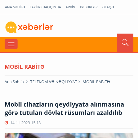
ANA SƏHİFƏ
LAYİHƏ HAQQINDA
ARXİV
XƏBƏRLƏR
ƏLAQƏ
MOBİL RABİTƏ
Ana Səhifə
TELEKOM VƏ NƏQLİYYAT
MOBİL RABİTƏ
Mobil cihazların qeydiyyata alınmasına
görə tutulan dövlət rüsumları azaldılıb
14-11-2023
15:13