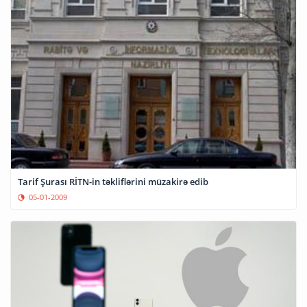
Tarif Şurası RİTN-in təkliflərini müzakirə edib
05-01-2009