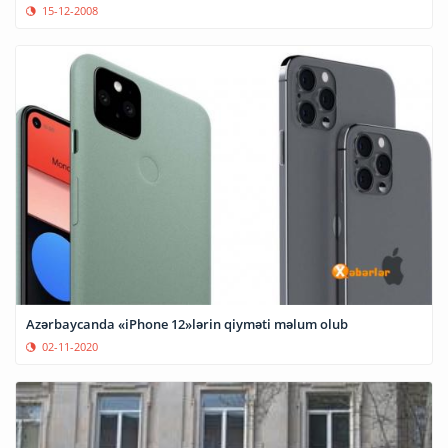
15-12-2008
Azərbaycanda «iPhone 12»lərin qiyməti məlum olub
02-11-2020