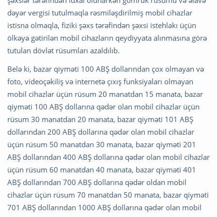
şəxslər tərəfindən idxal olunarkən gömrük rüsumu və əlavə
dəyər vergisi tutulmaqla rəsmiləşdirilmiş mobil cihazlar
istisna olmaqla, fiziki şəxs tərəfindən şəxsi istehlakı üçün
ölkəyə gətirilən mobil cihazların qeydiyyata alınmasına görə
tutulan dövlət rüsumları azaldılıb.
Belə ki, bazar qiyməti 100 ABŞ dollarından çox olmayan və
foto, videoçəkiliş və internetə çıxış funksiyaları olmayan
mobil cihazlar üçün rüsum 20 manatdan 15 manata, bazar
qiyməti 100 ABŞ dollarına qədər olan mobil cihazlar üçün
rüsum 30 manatdan 20 manata, bazar qiyməti 101 ABŞ
dollarından 200 ABŞ dollarına qədər olan mobil cihazlar
üçün rüsum 50 manatdan 30 manata, bazar qiyməti 201
ABŞ dollarından 400 ABŞ dollarına qədər olan mobil cihazlar
üçün rüsum 60 manatdan 40 manata, bazar qiyməti 401
ABŞ dollarından 700 ABŞ dollarına qədər oldan mobil
cihazlar üçün rüsum 70 manatdan 50 manata, bazar qiyməti
701 ABŞ dollarından 1000 ABŞ dollarına qədər olan mobil