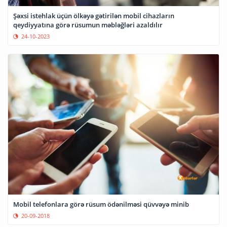
Şəxsi istehlak üçün ölkəyə gətirilən mobil cihazların
qeydiyyatına görə rüsumun məbləğləri azaldılır
24-10-2023
Mobil telefonlara görə rüsum ödənilməsi qüvvəyə minib
20-09-2018