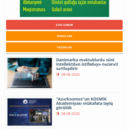
SON XƏBƏR
POPULYAR
YAZARLAR
Danimarka məktəblərdə süni
intellektdən istifadəyə nəzarəti
sərtləşdirir
08-08-2026
“Azərkosmos”un KOSMİK
Akademiyası mükafata layiq
görülüb
08-08-2026