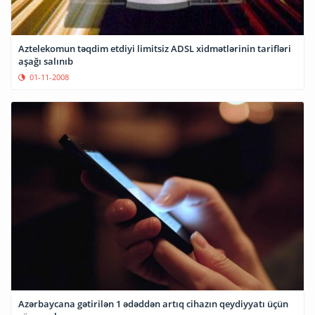
Aztelekomun təqdim etdiyi limitsiz ADSL xidmətlərinin tarifləri
aşağı salınıb
01-11-2008
Azərbaycana gətirilən 1 ədəddən artıq cihazın qeydiyyatı üçün