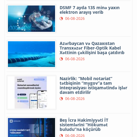
DSMF 7 ayda 135 minə yaxın
elektron arayış verib
06-08-2026
Azərbaycan və Qazaxıstan
Transxəzər Fiber-Optik Kabel
Xəttinin çəkilişini başa çatdırıb
06-08-2026
Nazirlik: “Mobil notariat”
tətbiqinin “mygov”a tam
inteqrasiyası istiqamətində işlər
davam etdirilir
06-08-2026
Beş İcra Hakimiyyəti İT
sistemlərini “Hökumət
buludu”na köçürüb
06-08-2026