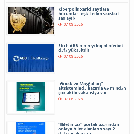
Kiberpolis xarici saytlara
hücumlar təşkil edən şəxsləri
saxlayıb
07-08-2026
Fitch ABB-nin reytinqini növbəti
dəfə yüksəltdi!
07-08-2026
“Əmək və Məşğulluq”
altsistemində hazırda 65 mindən
çox aktiv vakansiya var
07-08-2026
“Biletim.az” portalı üzərindən
onlayn bilet alanların sayı 2
dəfəyədək artıb