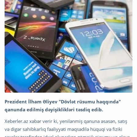
Prezident İlham Əliyev "Dövlət rüsumu haqqında"
qanunda edilmiş dəyişiklikləri təsdiq edib.
Xeberler.az xəbər verir ki, yenilənmiş qanuna əsasən, satış
və digər sahibkarlıq fəaliyyəti məqsədilə hüquqi və fiziki