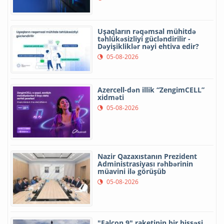
Uşaqların rəqəmsal mühitdə
təhlükəsizliyi gücləndirilir -
Dəyişikliklər nəyi ehtiva edir?
05-08-2026
Azercell-dən illik “ZengimCELL”
xidməti
05-08-2026
Nazir Qazaxıstanın Prezident
Administrasiyası rəhbərinin
müavini ilə görüşüb
05-08-2026
"Falcon 9" raketinin bir hissəsi