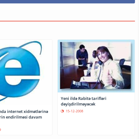
Yeni ildə Rabitə tarifləri
dəyişdirilməyəcək
da internet xidmətlərinə
15-12-2008
ərin endirilməsi davam
9