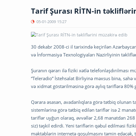
Tarif Şurası RİTN-in təkliflər
05-01-2009
15:27
30 dekabr 2008-ci il tarixində keçirilən Azərbayca
və İnformasiya Texnologiyaları Nazirliyinin təkliflə
Şuranın qərarı ilə fiziki xətlə telefonlaşdırılmas
“Teleradio” İstehsalat Birliyinə məxsus bina, sahə v
və xidmət göstərilməsinə görə aylıq tariflərə 80% 
Qərara əsasən, avadanlıqlara görə tətbiq olunan t
sistemlərinə görə tətbiq edilən tariflər isə 2 ma
tariflər uyğun olaraq, əvvəllər 2,68 manatdan 2
siz) təşkil edirdi. Yeni tariflərin qəbul edilməsi f
məktəblərin internetə qoşulmasını təmin edəcək, 