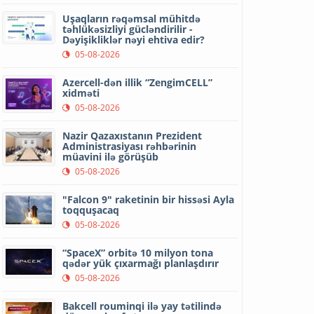
Uşaqların rəqəmsal mühitdə
təhlükəsizliyi gücləndirilir -
Dəyişikliklər nəyi ehtiva edir?
05-08-2026
Azercell-dən illik “ZengimCELL”
xidməti
05-08-2026
Nazir Qazaxıstanın Prezident
Administrasiyası rəhbərinin
müavini ilə görüşüb
05-08-2026
"Falcon 9" raketinin bir hissəsi Ayla
toqquşacaq
05-08-2026
“SpaceX” orbitə 10 milyon tona
qədər yük çıxarmağı planlaşdırır
05-08-2026
Bakcell rouminqi ilə yay tətilində