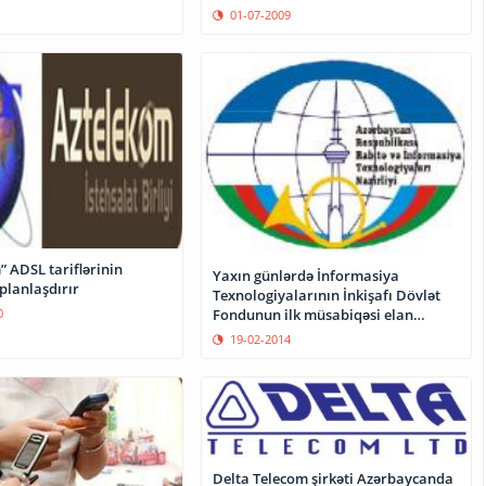
01-07-2009
 ADSL tariflərinin
Yaxın günlərdə İnformasiya
planlaşdırır
Texnologiyalarının İnkişafı Dövlət
Fondunun ilk müsabiqəsi elan
0
olunacaq
19-02-2014
Delta Telecom şirkəti Azərbaycanda