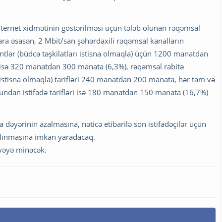
nternet xidmətinin göstərilməsi üçün tələb olunan rəqəmsal
ərara əsasən, 2 Mbit/san şəhərdaxili rəqəmsal kanalların
onentlər (büdcə təşkilatları istisna olmaqla) üçün 1200 manatdan
ri isə 320 manatdan 300 manata (6,3%), rəqəmsal rabitə
i istisna olmaqla) tarifləri 240 manatdan 200 manata, hər tam və
dan istifadə tarifləri isə 180 manatdan 150 manata (16,7%)
 dəyərinin azalmasına, nəticə etibarilə son istifadəçilər üçün
salınmasına imkan yaradacaq.
vvəyə minəcək.