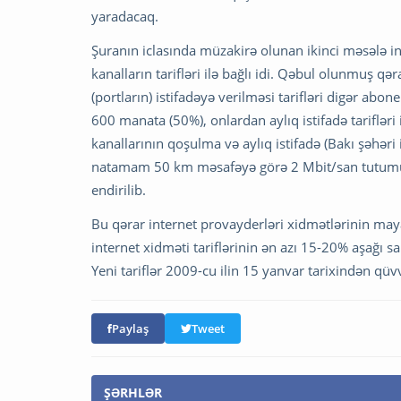
yaradacaq.
Şuranın iclasında müzakirə olunan ikinci məsələ i
kanalların tarifləri ilə bağlı idi. Qəbul olunmuş q
(portların) istifadəyə verilməsi tarifləri digər ab
600 manata (50%), onlardan aylıq istifadə tariflə
kanallarının qoşulma və aylıq istifadə (Bakı şəhər
natamam 50 km məsafəyə görə 2 Mbit/san tutumun
endirilib.
Bu qərar internet provayderləri xidmətlərinin maya
internet xidməti tariflərinin ən azı 15-20% aşağı 
Yeni tariflər 2009-cu ilin 15 yanvar tarixindən qü
Paylaş
Tweet
ŞƏRHLƏR