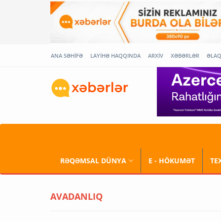
ANA SƏHİFƏ
LAYİHƏ HAQQINDA
ARXİV
XƏBƏRLƏR
ƏLA
RƏQƏMSAL DÜNYA
E - HÖKUMƏT
TE
AVADANLIQ