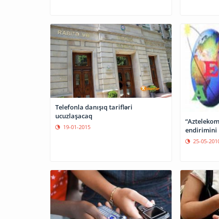
Telefonla danışıq tarifləri
ucuzlaşacaq
“Aztelekom”
19-01-2015
endirimini 
25-05-201