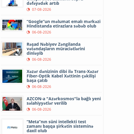
dəfəyədək artıb
07-08-2026
“Google”un məlumat emalı mərkəzi
Hindistanda etirazlara səbəb olub
06-08-2026
Rəşad Nəbiyev Zəngilanda
vətəndaşların müraciətlərini
dinləyib
06-08-2026
Xəzər dənizinin dibi ilə Trans-Xəzər
Fiber-Optik Kabel Xəttinin çəkilişi
başa çatıb
06-08-2026
AZCON-a "Azərkosmos"la bağlı yeni
səlahiyyətlər verilib
06-08-2026
“Meta”nın süni intellekti test
zamanı başqa şirkətin sisteminə
daxil olub