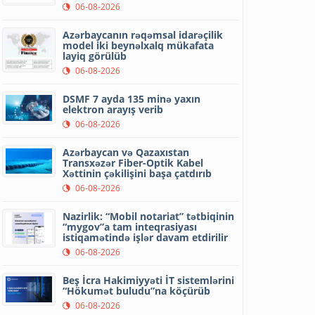
06-08-2026
Azərbaycanın rəqəmsal idarəçilik
model iki beynəlxalq mükafata
layiq görülüb
06-08-2026
DSMF 7 ayda 135 minə yaxın
elektron arayış verib
06-08-2026
Azərbaycan və Qazaxıstan
Transxəzər Fiber-Optik Kabel
Xəttinin çəkilişini başa çatdırıb
06-08-2026
Nazirlik: “Mobil notariat” tətbiqinin
“mygov”a tam inteqrasiyası
istiqamətində işlər davam etdirilir
06-08-2026
Beş İcra Hakimiyyəti İT sistemlərini
“Hökumət buludu”na köçürüb
06-08-2026