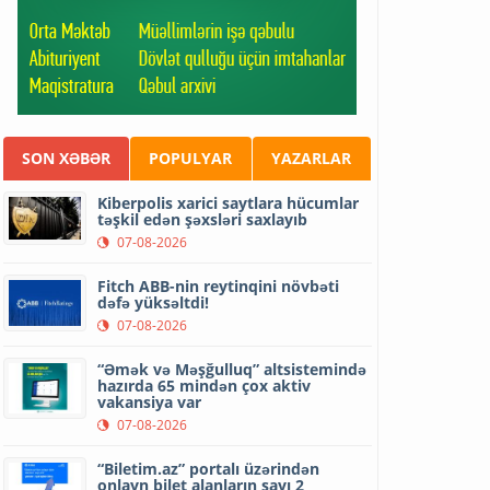
SON XƏBƏR
POPULYAR
YAZARLAR
Kiberpolis xarici saytlara hücumlar
təşkil edən şəxsləri saxlayıb
07-08-2026
Fitch ABB-nin reytinqini növbəti
dəfə yüksəltdi!
07-08-2026
“Əmək və Məşğulluq” altsistemində
hazırda 65 mindən çox aktiv
vakansiya var
07-08-2026
“Biletim.az” portalı üzərindən
onlayn bilet alanların sayı 2