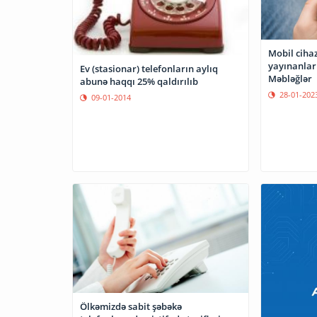
Mobil ciha
yayınanlar 
Ev (stasionar) telefonların aylıq
Məbləğlər
abunə haqqı 25% qaldırılıb
28-01-202
09-01-2014
Ölkəmizdə sabit şəbəkə