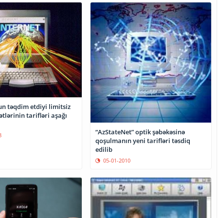
 təqdim etdiyi limitsiz
lərinin tarifləri aşağı
“AzStateNet” optik şəbəkəsinə
8
qoşulmanın yeni tarifləri təsdiq
edilib
05-01-2010