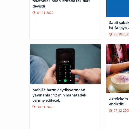
telefonlarından istifadə tarifləri
dəyişdi
01-11-2022
Sabit şəbə
istifadəyə 
26-10-202
Mobil cihazın qeydiyyatından
yayınanlar 12 min manatadək
Aztelekom 
cərimə ediləcək
endirdi!!!
30-11-2022
27-12-200