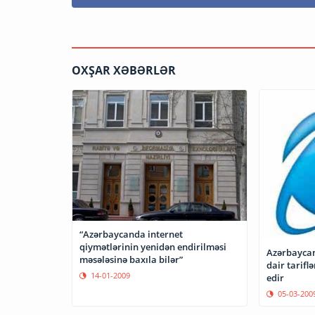
OXŞAR XƏBƏRLƏR
“Azərbaycanda internet
qiymətlərinin yenidən endirilməsi
Azərbaycan
məsələsinə baxıla bilər”
dair tarifl
14-01-2009
edir
05-03-200