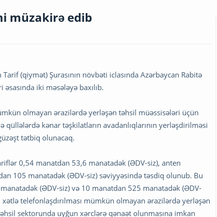
ini müzakirə edib
n Tarif (qiymət) Şurasının növbəti iclasında Azərbaycan Rabitə
ri əsasında iki məsələyə baxılıb.
ı mümkün olmayan ərazilərdə yerləşən təhsil müəssisələri üçün
ə qüllələrdə kənar təşkilatların avadanlıqlarının yerləşdirilməsi
güzəşt tətbiq olunacaq.
ariflər 0,54 manatdan 53,6 manatadək (ƏDV-siz), anten
natdan 105 manatadək (ƏDV-siz) səviyyəsində təsdiq olunub. Bu
68 manatadək (ƏDV-siz) və 10 manatdan 525 manatadək (ƏDV-
iziki xətlə telefonlaşdırılması mümkün olmayan ərazilərdə yerləşən
təhsil sektorunda uyğun xərclərə qənaət olunmasına imkan