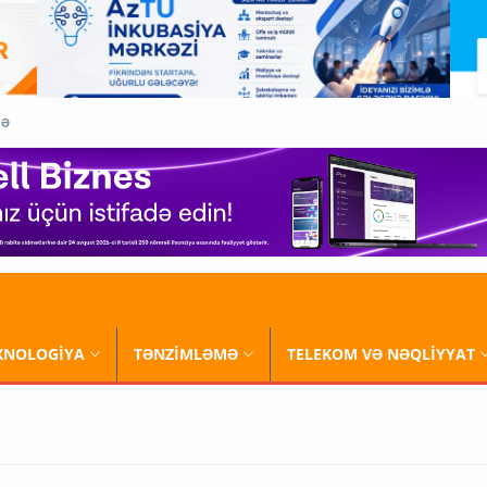
QƏ
XNOLOGİYA
TƏNZİMLƏMƏ
TELEKOM VƏ NƏQLİYYAT