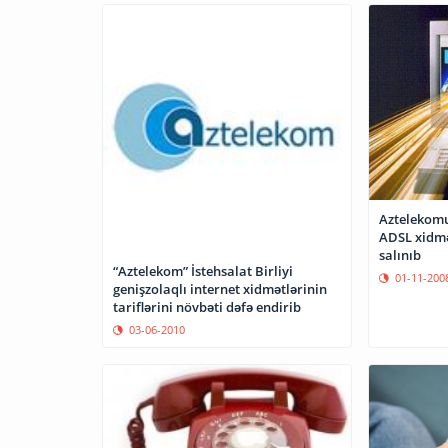
Aztelekomun
ADSL xidmət
salınıb
“Aztelekom” İstehsalat Birliyi
01-11-200
genişzolaqlı internet xidmətlərinin
tariflərini növbəti dəfə endirib
03-06-2010