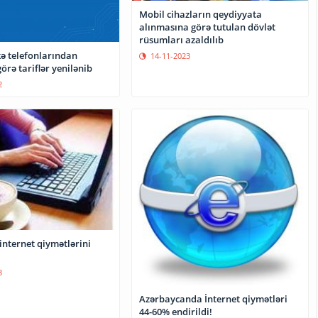
Mobil cihazların qeydiyyata
alınmasına görə tutulan dövlət
rüsumları azaldılıb
kə telefonlarından
14-11-2023
görə tariflər yenilənib
2
internet qiymətlərini
8
Azərbaycanda İnternet qiymətləri
44-60% endirildi!