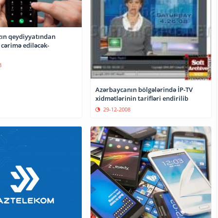
zın qeydiyyatından
cərimə ediləcək-
3
Azərbaycanın bölgələrində İP-TV
xidmətlərinin tarifləri endirilib
29-12-2008