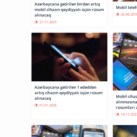
Azərbaycana gətirilən birdən artıq
Mobil telef
mobil cihazın qeydiyyatı üçün rüsum
20-06-201
alınacaq
21-11-2025
Azərbaycana gətirilən 1 ədəddən
artıq cihazın qeydiyyatı üçün rüsum
Mobil ciha
alınacaq
alınmasına
01-01-2026
rüsumları a
14-11-202