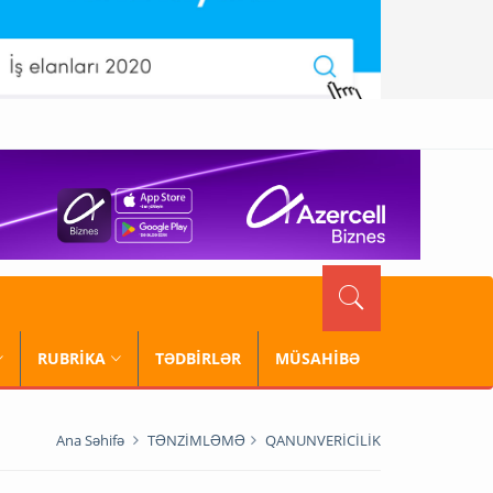
RUBRİKA
TƏDBİRLƏR
MÜSAHİBƏ
Ana Səhifə
TƏNZİMLƏMƏ
QANUNVERİCİLİK