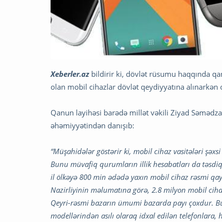
Xeberler.az
bildirir ki, dövlət rüsumu haqqında qan
olan mobil cihazlar dövlət qeydiyyatına alınarkən 
Qanun layihəsi barədə millət vəkili Ziyad Səmədz
əhəmiyyətindən danışıb:
“Müşahidələr göstərir ki, mobil cihaz vasitələri şəxsi is
Bunu müvafiq qurumların illik hesabatları da təsdiq
il ölkəyə 800 min ədədə yaxın mobil cihaz rəsmi qay
Nazirliyinin məlumatına görə, 2.8 milyon mobil ciha
Qeyri-rəsmi bazarın ümumi bazarda payı çoxdur. Bu
modellərindən asılı olaraq idxal edilən telefonlara, 