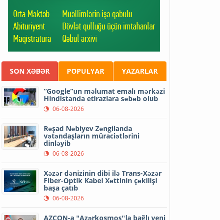
SON XƏBƏR
POPULYAR
YAZARLAR
“Google”un məlumat emalı mərkəzi
Hindistanda etirazlara səbəb olub
06-08-2026
Rəşad Nəbiyev Zəngilanda
vətəndaşların müraciətlərini
dinləyib
06-08-2026
Xəzər dənizinin dibi ilə Trans-Xəzər
Fiber-Optik Kabel Xəttinin çəkilişi
başa çatıb
06-08-2026
AZCON-a "Azərkosmos"la bağlı yeni