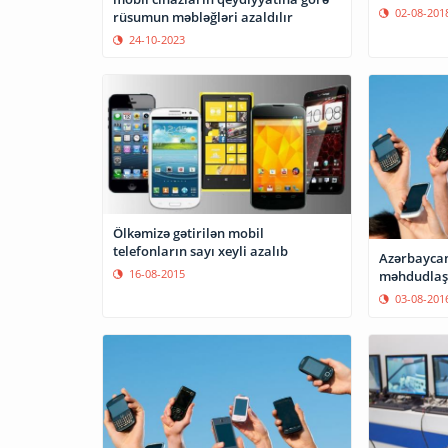
02-08-201
rüsumun məbləğləri azaldılır
24-10-2023
Ölkəmizə gətirilən mobil
telefonların sayı xeyli azalıb
Azərbaycan
16-08-2015
məhdudlaşd
03-08-201