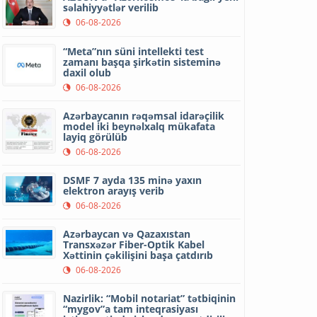
səlahiyyətlər verilib
06-08-2026
“Meta”nın süni intellekti test
zamanı başqa şirkətin sisteminə
daxil olub
06-08-2026
Azərbaycanın rəqəmsal idarəçilik
model iki beynəlxalq mükafata
layiq görülüb
06-08-2026
DSMF 7 ayda 135 minə yaxın
elektron arayış verib
06-08-2026
Azərbaycan və Qazaxıstan
Transxəzər Fiber-Optik Kabel
Xəttinin çəkilişini başa çatdırıb
06-08-2026
Nazirlik: “Mobil notariat” tətbiqinin
“mygov”a tam inteqrasiyası