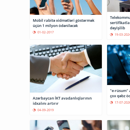
Telekommun
Mobil rabitə xidmətləri göstərmək
sertifikatl
üçün 1 milyon ödəniləcək
dəyişilib
01-02-2017
19-03-202
"e-rüsum" 
çox qəbz öd
Azərbaycan İKT avadanlıqlarının
17-07-202
idxalını artırır
04-09-2019