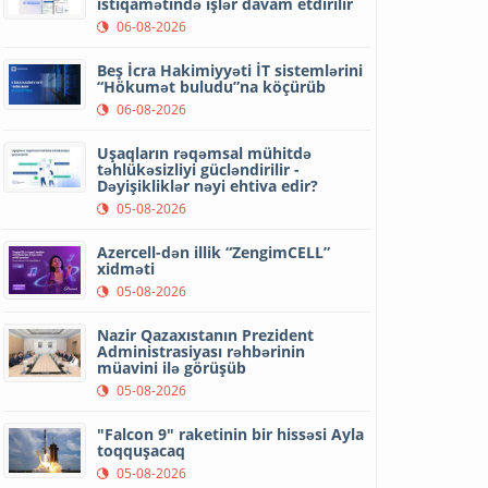
istiqamətində işlər davam etdirilir
06-08-2026
Beş İcra Hakimiyyəti İT sistemlərini
“Hökumət buludu”na köçürüb
06-08-2026
Uşaqların rəqəmsal mühitdə
təhlükəsizliyi gücləndirilir -
Dəyişikliklər nəyi ehtiva edir?
05-08-2026
Azercell-dən illik “ZengimCELL”
xidməti
05-08-2026
Nazir Qazaxıstanın Prezident
Administrasiyası rəhbərinin
müavini ilə görüşüb
05-08-2026
"Falcon 9" raketinin bir hissəsi Ayla
toqquşacaq
05-08-2026