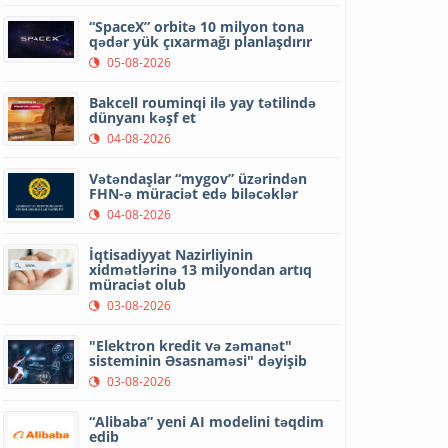
“SpaceX” orbitə 10 milyon tona
qədər yük çıxarmağı planlaşdırır
05-08-2026
Bakcell rouminqi ilə yay tətilində
dünyanı kəşf et
04-08-2026
Vətəndaşlar “mygov” üzərindən
FHN-ə müraciət edə biləcəklər
04-08-2026
İqtisadiyyat Nazirliyinin
xidmətlərinə 13 milyondan artıq
müraciət olub
03-08-2026
"Elektron kredit və zəmanət"
sisteminin Əsasnaməsi" dəyişib
03-08-2026
“Alibaba” yeni AI modelini təqdim
edib