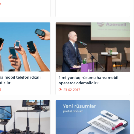
8
a mobil telefon idxalı
1 milyonluq rüsumu hansı mobil
ırılır
operator ödəməlidir?
6
23-02-2017