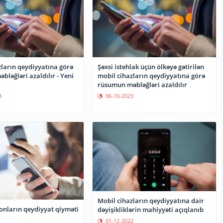
zların qeydiyyatına görə
Şəxsi istehlak üçün ölkəyə gətirilən
ləğləri azaldılır - Yeni
mobil cihazların qeydiyyatına görə
rüsumun məbləğləri azaldılır
3
06-10-2023
Mobil cihazların qeydiyyatına dair
onların qeydiyyat qiyməti
dəyişikliklərin mahiyyəti açıqlanıb
01-12-2022