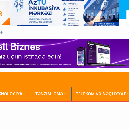
QƏ
XNOLOGİYA
TƏNZİMLƏMƏ
TELEKOM VƏ NƏQLİYYAT