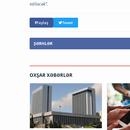
ediləcək”.
Paylaş
Tweet
ŞƏRHLƏR
OXŞAR XƏBƏRLƏR