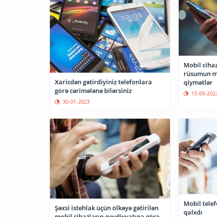
Mobil ciha
rüsumun məb
Xaricdən gətirdiyiniz telefonlara
qiymətlər
görə cərimələnə bilərsiniz
15-09-202
30-01-2023
Mobil telef
Şəxsi istehlak üçün ölkəyə gətirilən
qalxdı
mobil cihazların qeydiyyatına görə