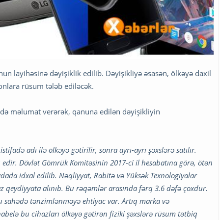
un layihəsinə dəyişiklik edilib. Dəyişikliyə əsasən, ölkəyə daxil
onlara rüsum tələb ediləcək.
adə məlumat verərək, qanuna edilən dəyişikliyin
tifadə adı ilə ölkəyə gətirilir, sonra ayrı-ayrı şəxslərə satılır.
 edir. Dövlət Gömrük Komitəsinin 2017-ci il hesabatına görə, ötən
dada idxal edilib. Nəqliyyat, Rabitə və Yüksək Texnologiyalar
z qeydiyyata alınıb. Bu rəqəmlər arasında fərq 3.6 dəfə çoxdur.
 sahədə tənzimlənməyə ehtiyac var. Artıq marka və
habelə bu cihazları ölkəyə gətirən fiziki şəxslərə rüsum tətbiq