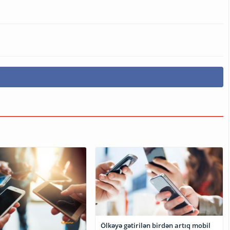
Ölkəyə gətirilən birdən artıq mobil