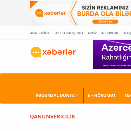
ANA SƏHİFƏ
LAYİHƏ HAQQINDA
ARXİV
XƏBƏRLƏR
ƏLA
RƏQƏMSAL DÜNYA
E - HÖKUMƏT
TE
QANUNVERİCİLİK