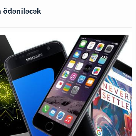
m ödəniləcək