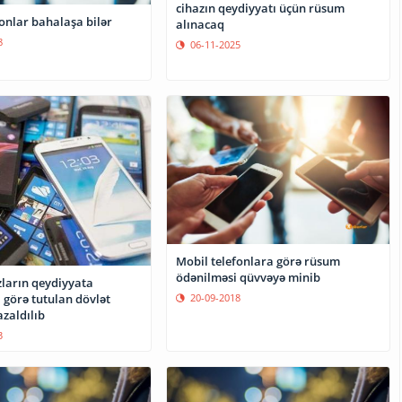
cihazın qeydiyyatı üçün rüsum
onlar bahalaşa bilər
alınacaq
8
06-11-2025
Mobil telefonlara görə rüsum
ödənilməsi qüvvəyə minib
zların qeydiyyata
20-09-2018
 görə tutulan dövlət
zaldılıb
3