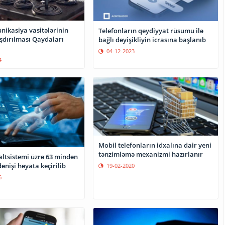
ikasiya vasitələrinin
Telefonların qeydiyyat rüsumu ilə
aşdırılması Qaydaları
bağlı dəyişikliyin icrasına başlanıb
04-12-2023
4
Mobil telefonların idxalına dair yeni
tənzimləmə mexanizmi hazırlanır
altsistemi üzrə 63 mindən
ənişi həyata keçirilib
19-02-2020
6