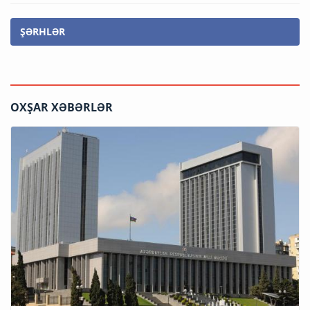
ŞƏRHLƏR
OXŞAR XƏBƏRLƏR