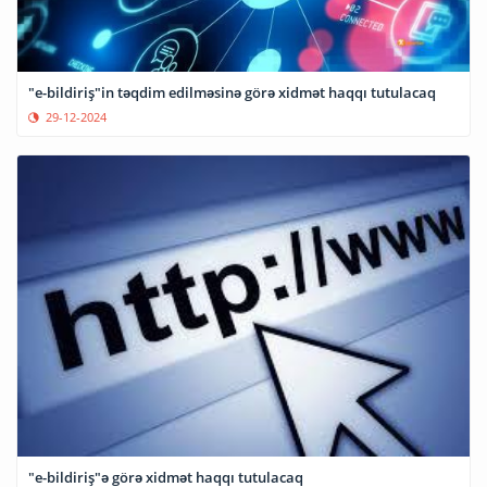
"e-bildiriş"in təqdim edilməsinə görə xidmət haqqı tutulacaq
29-12-2024
"e-bildiriş"ə görə xidmət haqqı tutulacaq