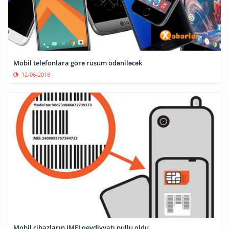
Mobil telefonlara görə rüsum ödəniləcək
12-06-2018
Mobil cihazların IMEI qeydiyyatı pullu oldu