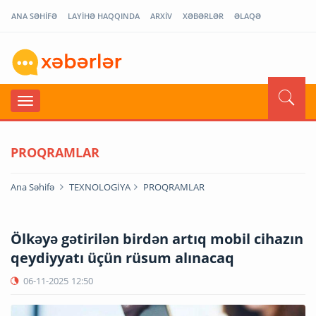
ANA SƏHİFƏ
LAYİHƏ HAQQINDA
ARXİV
XƏBƏRLƏR
ƏLAQƏ
PROQRAMLAR
Ana Səhifə
TEXNOLOGİYA
PROQRAMLAR
Ölkəyə gətirilən birdən artıq mobil cihazın
qeydiyyatı üçün rüsum alınacaq
06-11-2025
12:50