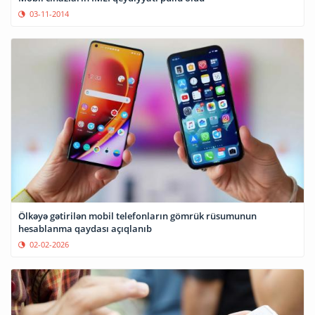
03-11-2014
Ölkəyə gətirilən mobil telefonların gömrük rüsumunun
hesablanma qaydası açıqlanıb
02-02-2026