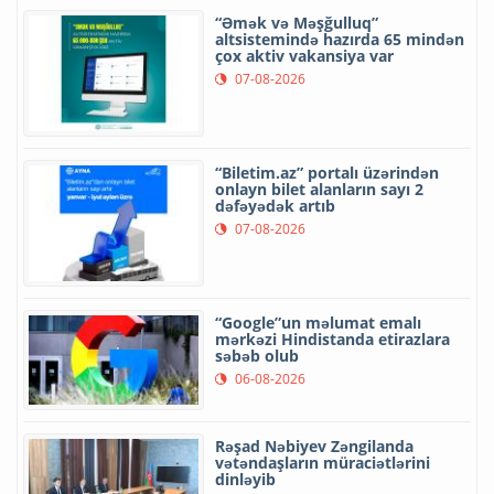
“Əmək və Məşğulluq”
altsistemində hazırda 65 mindən
çox aktiv vakansiya var
07-08-2026
“Biletim.az” portalı üzərindən
onlayn bilet alanların sayı 2
dəfəyədək artıb
07-08-2026
“Google”un məlumat emalı
mərkəzi Hindistanda etirazlara
səbəb olub
06-08-2026
Rəşad Nəbiyev Zəngilanda
vətəndaşların müraciətlərini
dinləyib