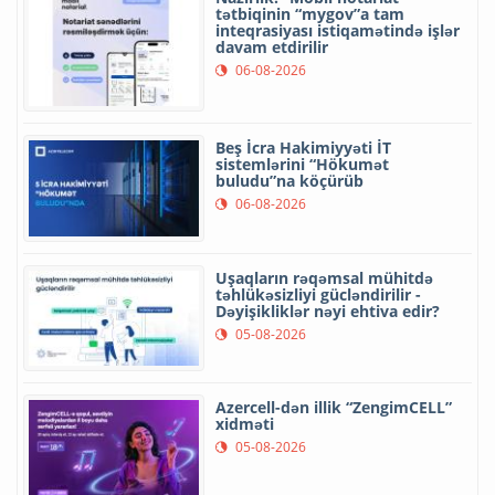
tətbiqinin “mygov”a tam
inteqrasiyası istiqamətində işlər
davam etdirilir
06-08-2026
Beş İcra Hakimiyyəti İT
sistemlərini “Hökumət
buludu”na köçürüb
06-08-2026
Uşaqların rəqəmsal mühitdə
təhlükəsizliyi gücləndirilir -
Dəyişikliklər nəyi ehtiva edir?
05-08-2026
Azercell-dən illik “ZengimCELL”
xidməti
05-08-2026