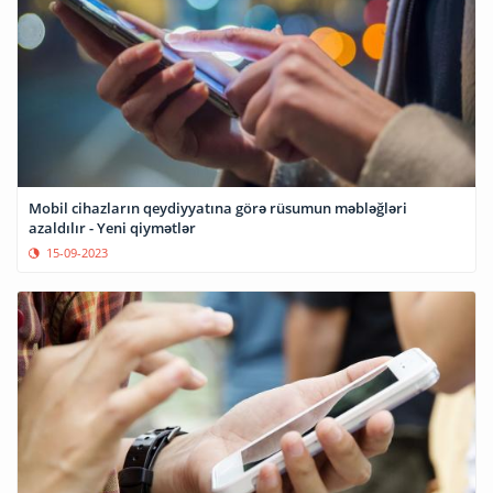
Mobil cihazların qeydiyyatına görə rüsumun məbləğləri
azaldılır - Yeni qiymətlər
15-09-2023