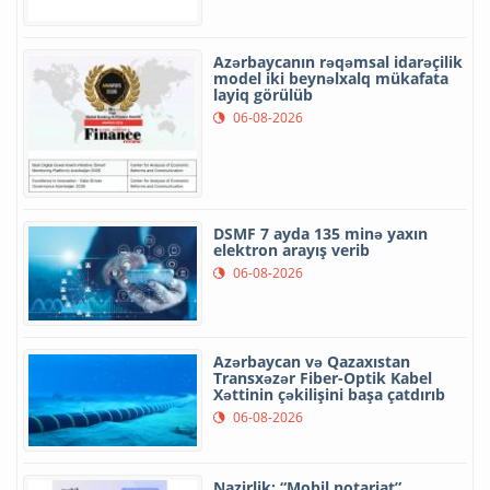
Azərbaycanın rəqəmsal idarəçilik
model iki beynəlxalq mükafata
layiq görülüb
06-08-2026
DSMF 7 ayda 135 minə yaxın
elektron arayış verib
06-08-2026
Azərbaycan və Qazaxıstan
Transxəzər Fiber-Optik Kabel
Xəttinin çəkilişini başa çatdırıb
06-08-2026
Nazirlik: “Mobil notariat”