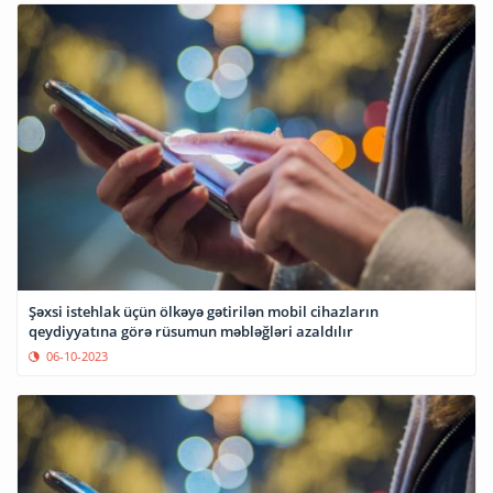
Şəxsi istehlak üçün ölkəyə gətirilən mobil cihazların
qeydiyyatına görə rüsumun məbləğləri azaldılır
06-10-2023