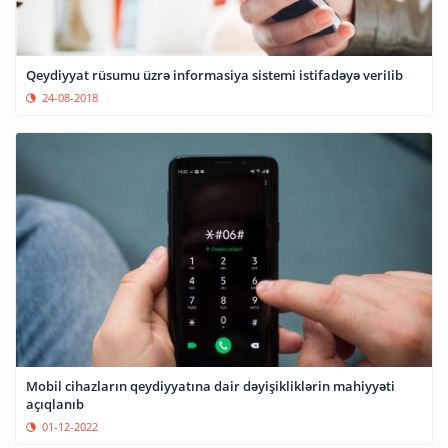
Qeydiyyat rüsumu üzrə informasiya sistemi istifadəyə veriIib
24-08-2018
Mobil cihazların qeydiyyatına dair dəyişikliklərin mahiyyəti
açıqlanıb
01-12-2022