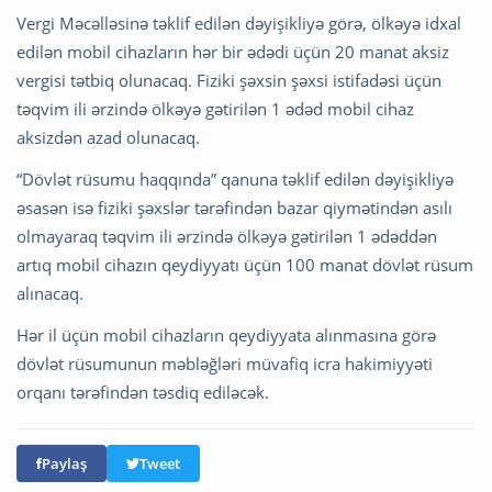
Vergi Məcəlləsinə təklif edilən dəyişikliyə görə, ölkəyə idxal
edilən mobil cihazların hər bir ədədi üçün 20 manat aksiz
vergisi tətbiq olunacaq. Fiziki şəxsin şəxsi istifadəsi üçün
təqvim ili ərzində ölkəyə gətirilən 1 ədəd mobil cihaz
aksizdən azad olunacaq.
“Dövlət rüsumu haqqında” qanuna təklif edilən dəyişikliyə
əsasən isə fiziki şəxslər tərəfindən bazar qiymətindən asılı
olmayaraq təqvim ili ərzində ölkəyə gətirilən 1 ədəddən
artıq mobil cihazın qeydiyyatı üçün 100 manat dövlət rüsum
alınacaq.
Hər il üçün mobil cihazların qeydiyyata alınmasına görə
dövlət rüsumunun məbləğləri müvafiq icra hakimiyyəti
orqanı tərəfindən təsdiq ediləcək.
Paylaş
Tweet