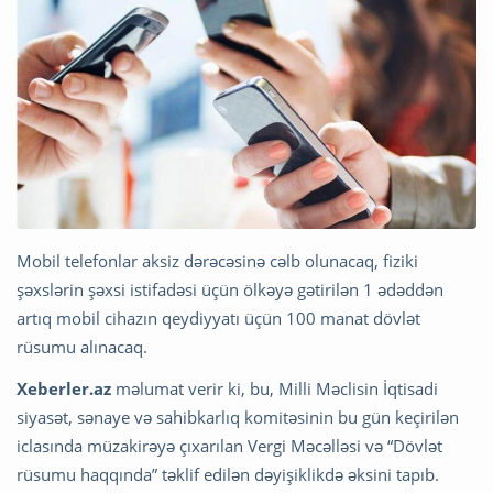
Mobil telefonlar aksiz dərəcəsinə cəlb olunacaq, fiziki
şəxslərin şəxsi istifadəsi üçün ölkəyə gətirilən 1 ədəddən
artıq mobil cihazın qeydiyyatı üçün 100 manat dövlət
rüsumu alınacaq.
Xeberler.az
məlumat verir ki, bu, Milli Məclisin İqtisadi
siyasət, sənaye və sahibkarlıq komitəsinin bu gün keçirilən
iclasında müzakirəyə çıxarılan Vergi Məcəlləsi və “Dövlət
rüsumu haqqında” təklif edilən dəyişiklikdə əksini tapıb.