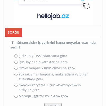
SORĞU
İT mütəxəssislər iş yerlərini hansı meyarlar əsasında
seçir ?
Şirkətin yüksək statusuna görə
İşin, layihənin xarakterinə görə
Əmək müqaviləsinin olmasına görə
Yüksək əmək haqqına, mükafatlara və digər
güzəştlərə görə
Gələcək karyerası üçün əhəmiyyət kəsb
etdiyinə görə
Maraqlı, işgüzar kollektivə görə