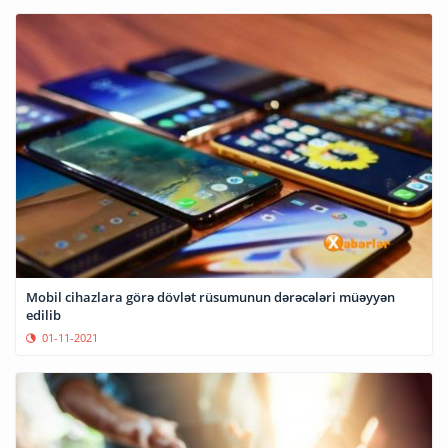
Mobil cihazlara görə dövlət rüsumunun dərəcələri müəyyən
edilib
01-11-2021