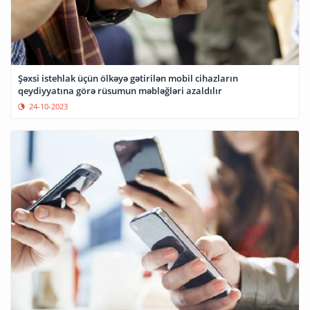
Şəxsi istehlak üçün ölkəyə gətirilən mobil cihazların
qeydiyyatına görə rüsumun məbləğləri azaldılır
24-10-2023