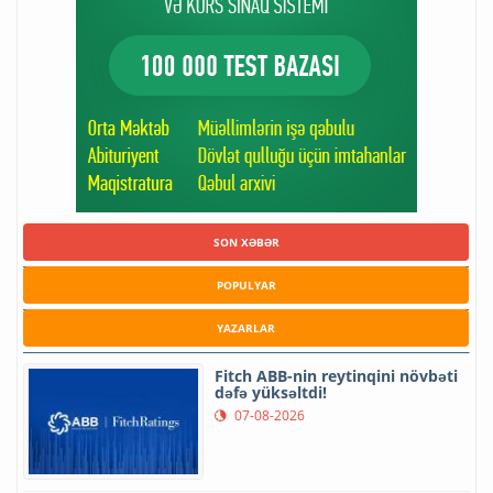
SON XƏBƏR
POPULYAR
YAZARLAR
Fitch ABB-nin reytinqini növbəti
dəfə yüksəltdi!
07-08-2026