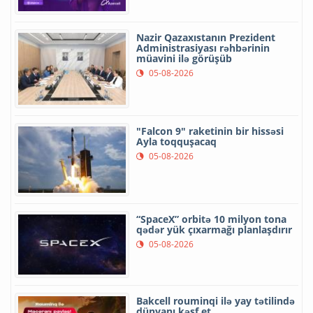
Nazir Qazaxıstanın Prezident
Administrasiyası rəhbərinin
müavini ilə görüşüb
05-08-2026
"Falcon 9" raketinin bir hissəsi
Ayla toqquşacaq
05-08-2026
“SpaceX” orbitə 10 milyon tona
qədər yük çıxarmağı planlaşdırır
05-08-2026
Bakcell rouminqi ilə yay tətilində
dünyanı kəşf et