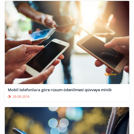
Mobil telefonlara görə rüsum ödənilməsi qüvvəyə minib
20-09-2018