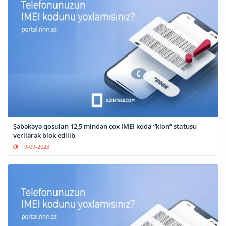
Şəbəkəyə qoşulan 12,5 mindən çox IMEI koda “klon” statusu
verilərək blok edilib
19-09-2023