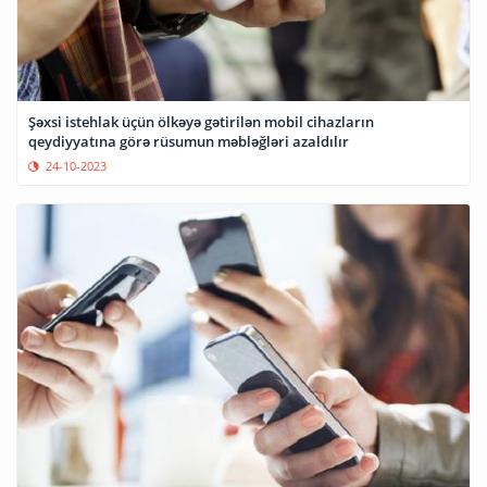
Şəxsi istehlak üçün ölkəyə gətirilən mobil cihazların
qeydiyyatına görə rüsumun məbləğləri azaldılır
24-10-2023