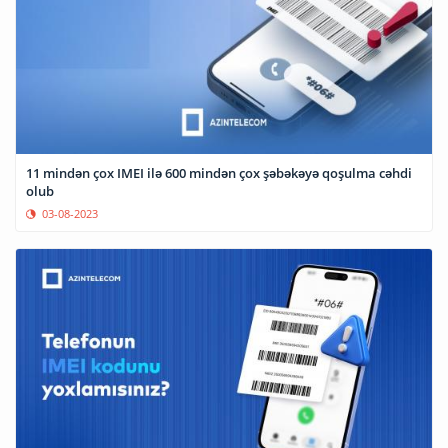
11 mindən çox IMEI ilə 600 mindən çox şəbəkəyə qoşulma cəhdi
olub
03-08-2023