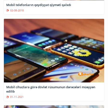
Mobil telefonların qeydiyyat qiyməti qalxdı
02-08-2018
Mobil cihazlara görə dövlət rüsumunun dərəcələri müəyyən
edilib
01-11-2021