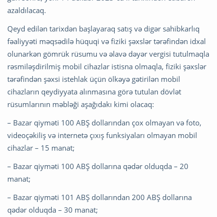
azaldılacaq.
Qeyd edilən tarixdən başlayaraq satış və digər sahibkarlıq
fəaliyyəti məqsədilə hüquqi və fiziki şəxslər tərəfindən idxal
olunarkən gömrük rüsumu və əlavə dəyər vergisi tutulmaqla
rəsmiləşdirilmiş mobil cihazlar istisna olmaqla, fiziki şəxslər
tərəfindən şəxsi istehlak üçün ölkəyə gətirilən mobil
cihazların qeydiyyata alınmasına görə tutulan dövlət
rüsumlarının məbləği aşağıdakı kimi olacaq:
– Bazar qiyməti 100 ABŞ dollarından çox olmayan və foto,
videoçəkiliş və internetə çıxış funksiyaları olmayan mobil
cihazlar – 15 manat;
– Bazar qiyməti 100 ABŞ dollarına qədər olduqda – 20
manat;
– Bazar qiyməti 101 ABŞ dollarından 200 ABŞ dollarına
qədər olduqda – 30 manat;