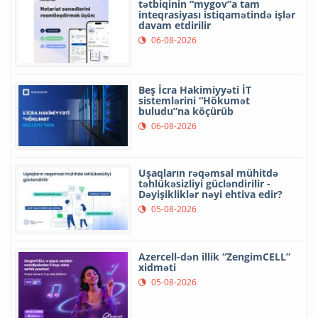
tətbiqinin “mygov”a tam
inteqrasiyası istiqamətində işlər
davam etdirilir
06-08-2026
Beş İcra Hakimiyyəti İT
sistemlərini “Hökumət
buludu”na köçürüb
06-08-2026
Uşaqların rəqəmsal mühitdə
təhlükəsizliyi gücləndirilir -
Dəyişikliklər nəyi ehtiva edir?
05-08-2026
Azercell-dən illik “ZengimCELL”
xidməti
05-08-2026