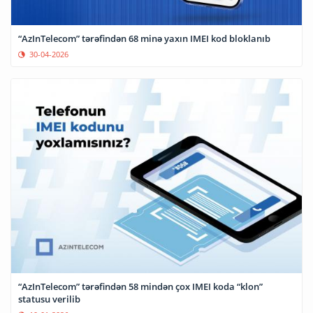
“AzInTelecom” tərəfindən 68 minə yaxın IMEI kod bloklanıb
30-04-2026
“AzInTelecom” tərəfindən 58 mindən çox IMEI koda “klon”
statusu verilib