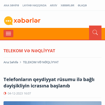
ANA SƏHİFƏ
LAYİHƏ HAQQINDA
ARXİV
XƏBƏRLƏR
ƏLAQƏ
TELEKOM VƏ NƏQLİYYAT
Ana Səhifə
TELEKOM VƏ NƏQLİYYAT
Telefonların qeydiyyat rüsumu ilə bağlı
dəyişikliyin icrasına başlanıb
04-12-2023
16:07