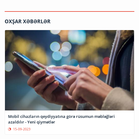
OXŞAR XƏBƏRLƏR
Mobil cihazların qeydiyyatına görə rüsumun məbləğləri
azaldılır - Yeni qiymətlər
15-09-2023