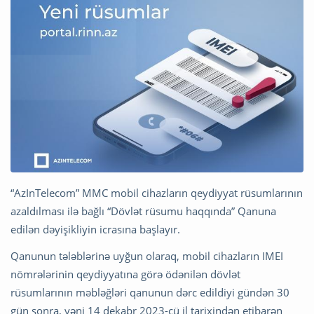
“AzInTelecom” MMC mobil cihazların qeydiyyat rüsumlarının
azaldılması ilə bağlı “Dövlət rüsumu haqqında” Qanuna
edilən dəyişikliyin icrasına başlayır.
Qanunun tələblərinə uyğun olaraq, mobil cihazların IMEI
nömrələrinin qeydiyyatına görə ödənilən dövlət
rüsumlarının məbləğləri qanunun dərc edildiyi gündən 30
gün sonra, yəni 14 dekabr 2023-cü il tarixindən etibarən