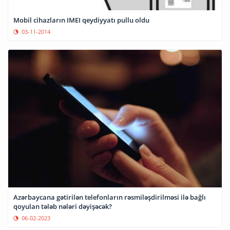
Mobil cihazların IMEI qeydiyyatı pullu oldu
03-11-2014
Azərbaycana gətirilən telefonların rəsmiləşdirilməsi ilə bağlı
qoyulan tələb nələri dəyişəcək?
06-02-2023