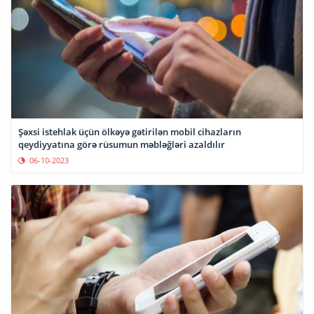
Şəxsi istehlak üçün ölkəyə gətirilən mobil cihazların
qeydiyyatına görə rüsumun məbləğləri azaldılır
06-10-2023