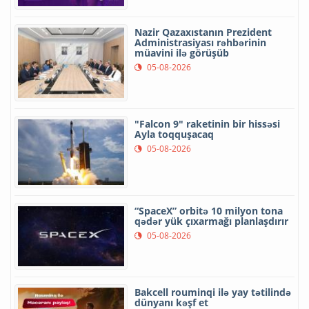
Nazir Qazaxıstanın Prezident
Administrasiyası rəhbərinin
müavini ilə görüşüb
05-08-2026
"Falcon 9" raketinin bir hissəsi
Ayla toqquşacaq
05-08-2026
“SpaceX” orbitə 10 milyon tona
qədər yük çıxarmağı planlaşdırır
05-08-2026
Bakcell rouminqi ilə yay tətilində
dünyanı kəşf et