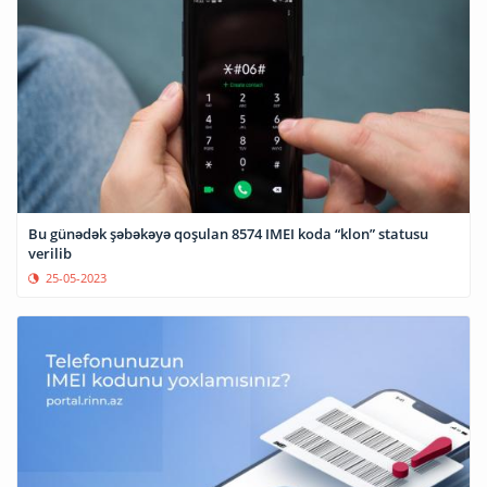
Bu günədək şəbəkəyə qoşulan 8574 IMEI koda “klon” statusu
verilib
25-05-2023