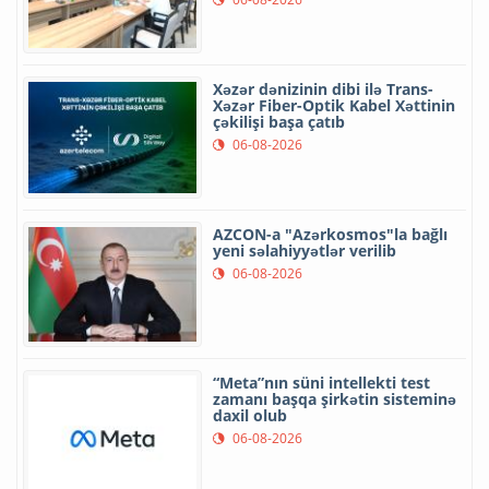
Xəzər dənizinin dibi ilə Trans-
Xəzər Fiber-Optik Kabel Xəttinin
çəkilişi başa çatıb
06-08-2026
AZCON-a "Azərkosmos"la bağlı
yeni səlahiyyətlər verilib
06-08-2026
“Meta”nın süni intellekti test
zamanı başqa şirkətin sisteminə
daxil olub
06-08-2026