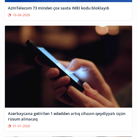
AzInTelecom 73 mindən çox saxta IMEI kodu bloklayıb
16-06-2026
Azərbaycana gətirilən 1 ədəddən artıq cihazın qeydiyyatı üçün
rüsum alınacaq
01-01-2026