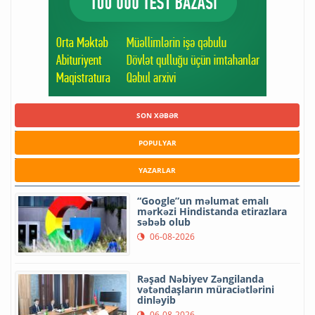
SON XƏBƏR
POPULYAR
YAZARLAR
“Google”un məlumat emalı
mərkəzi Hindistanda etirazlara
səbəb olub
06-08-2026
Rəşad Nəbiyev Zəngilanda
vətəndaşların müraciətlərini
dinləyib
06-08-2026