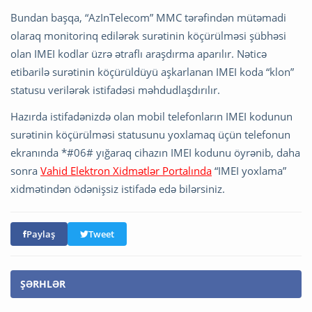
Bundan başqa, “AzInTelecom” MMC tərəfindən mütəmadi
olaraq monitorinq edilərək surətinin köçürülməsi şübhəsi
olan IMEI kodlar üzrə ətraflı araşdırma aparılır. Nəticə
etibarilə surətinin köçürüldüyü aşkarlanan IMEI koda “klon”
statusu verilərək istifadəsi məhdudlaşdırılır.
Hazırda istifadənizdə olan mobil telefonların IMEI kodunun
surətinin köçürülməsi statusunu yoxlamaq üçün telefonun
ekranında *#06# yığaraq cihazın IMEI kodunu öyrənib, daha
sonra
Vahid Elektron Xidmətlər Portalında
“IMEI yoxlama”
xidmətindən ödənişsiz istifadə edə bilərsiniz.
Paylaş
Tweet
ŞƏRHLƏR