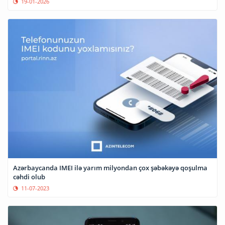
19-01-2026
Azərbaycanda IMEI ilə yarım milyondan çox şəbəkəyə qoşulma
cəhdi olub
11-07-2023