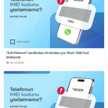
“AzInTelecom” tərəfindən 24 mindən çox “klon” IMEI kod
bloklanıb
02-10-2024