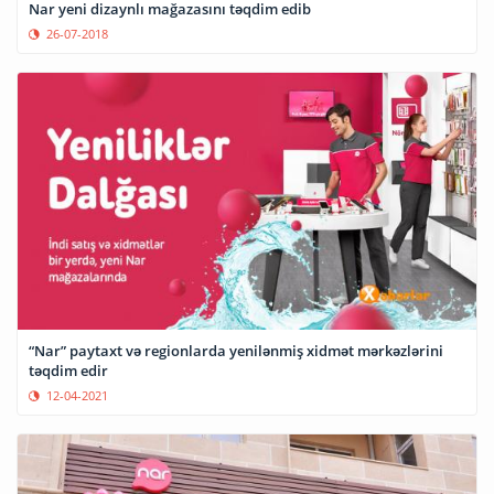
Nar yeni dizaynlı mağazasını təqdim edib
26-07-2018
“Nar” paytaxt və regionlarda yenilənmiş xidmət mərkəzlərini
təqdim edir
12-04-2021