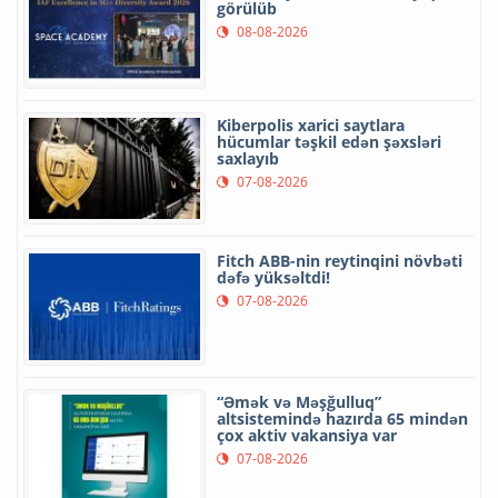
görülüb
08-08-2026
Kiberpolis xarici saytlara
hücumlar təşkil edən şəxsləri
saxlayıb
07-08-2026
Fitch ABB-nin reytinqini növbəti
dəfə yüksəltdi!
07-08-2026
“Əmək və Məşğulluq”
altsistemində hazırda 65 mindən
çox aktiv vakansiya var
07-08-2026