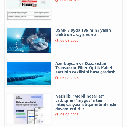
06-08-2026
DSMF 7 ayda 135 minə yaxın
elektron arayış verib
06-08-2026
Azərbaycan və Qazaxıstan
Transxəzər Fiber-Optik Kabel
Xəttinin çəkilişini başa çatdırıb
06-08-2026
Nazirlik: “Mobil notariat”
tətbiqinin “mygov”a tam
inteqrasiyası istiqamətində işlər
davam etdirilir
06-08-2026