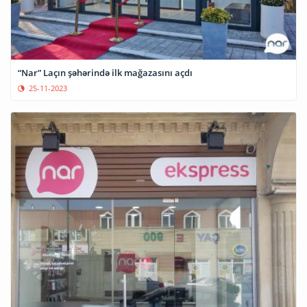
“Nar” Laçın şəhərində ilk mağazasını açdı
25-11-2023