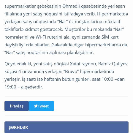
supermarketlər şəbəkəsinin Əhmədli qəsəbəsində yerləşən
filialında yeni satış nöqtəsini istifadəyə verib. Hipermarketdə
yerləşən satış nöqtəsində “Nar” öz müştərilərinə müxtəlif
təkliflərlə xidmət göstərəcək. Müştərilər bu məkanda “Nar”
nömrələrini və Wi-FI ruterini ala, eyni zamanda SİM kart
dəyişikliyi edə bilərlər. Gələcəkdə digər hipermarketlərdə də
“Nar” satış nöqtəsinin açılması planlaşdırılır.
Qeyd edək ki, yeni satış nöqtəsi Xətai rayonu, Ramiz Quliyev
küçəsi 4 ünvanında yerləşən “Bravo” hipermarketində
yerləşir. İş saatı isə həftənin bütün günləri, saat 10:00 –dan
19:00 – a qədərdir.
Paylaş
Tweet
ŞƏRHLƏR