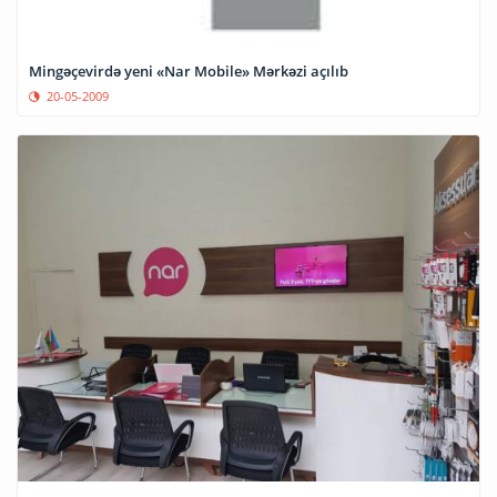
Mingəçevirdə yeni «Nar Mobile» Mərkəzi açılıb
20-05-2009