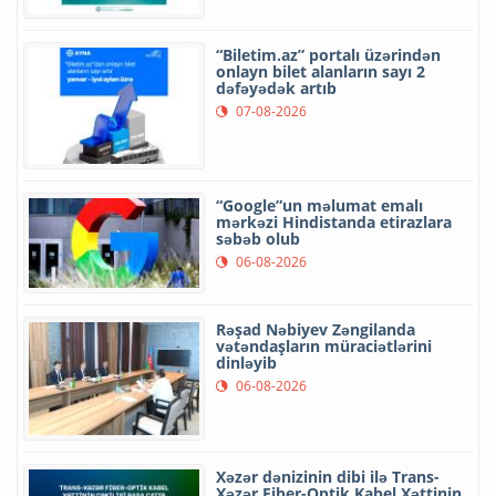
“Biletim.az” portalı üzərindən
onlayn bilet alanların sayı 2
dəfəyədək artıb
07-08-2026
“Google”un məlumat emalı
mərkəzi Hindistanda etirazlara
səbəb olub
06-08-2026
Rəşad Nəbiyev Zəngilanda
vətəndaşların müraciətlərini
dinləyib
06-08-2026
Xəzər dənizinin dibi ilə Trans-
Xəzər Fiber-Optik Kabel Xəttinin