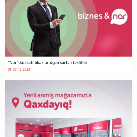
“Nar”dan sahibkarlar üçün sərfəli təkliflər
06-12-2023