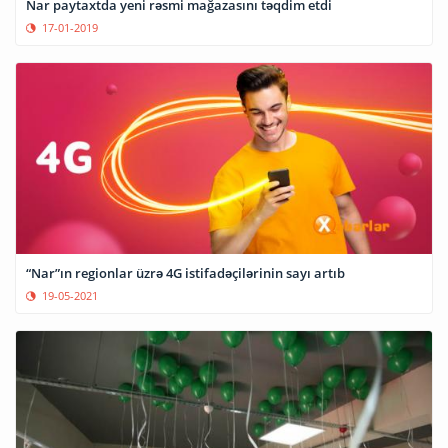
Nar paytaxtda yeni rəsmi mağazasını təqdim etdi
17-01-2019
“Nar”ın regionlar üzrə 4G istifadəçilərinin sayı artıb
19-05-2021