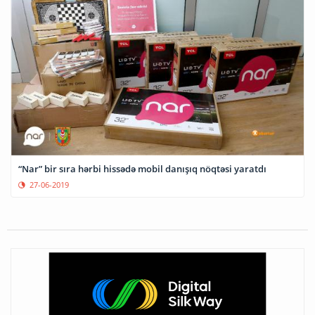
“Nar” bir sıra hərbi hissədə mobil danışıq nöqtəsi yaratdı
27-06-2019