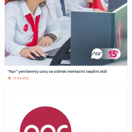
“Nar” yenilənmiş satış və xidmət mərkəzini təqdim etdi
13-04-2022