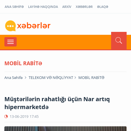
ANA SƏHİFƏ
LAYİHƏ HAQQINDA
ARXİV
XƏBƏRLƏR
ƏLAQƏ
MOBİL RABİTƏ
Ana Səhifə
TELEKOM VƏ NƏQLİYYAT
MOBİL RABİTƏ
Müştərilərin rahatlığı üçün Nar artıq
hipermarketdə
13-06-2019
17:45