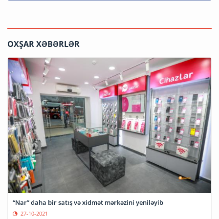
OXŞAR XƏBƏRLƏR
“Nar” daha bir satış və xidmət mərkəzini yeniləyib
27-10-2021