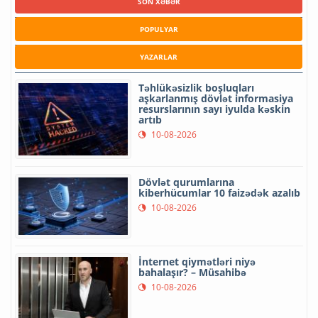
SON XƏBƏR
POPULYAR
YAZARLAR
Təhlükəsizlik boşluqları
aşkarlanmış dövlət informasiya
resurslarının sayı iyulda kəskin
artıb
10-08-2026
Dövlət qurumlarına
kiberhücumlar 10 faizədək azalıb
10-08-2026
İnternet qiymətləri niyə
bahalaşır? – Müsahibə
10-08-2026