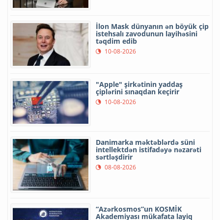
İlon Mask dünyanın ən böyük çip
istehsalı zavodunun layihəsini
təqdim edib
10-08-2026
"Apple" şirkətinin yaddaş
çiplərini sınaqdan keçirir
10-08-2026
Danimarka məktəblərdə süni
intellektdən istifadəyə nəzarəti
sərtləşdirir
08-08-2026
“Azərkosmos”un KOSMİK
Akademiyası mükafata layiq