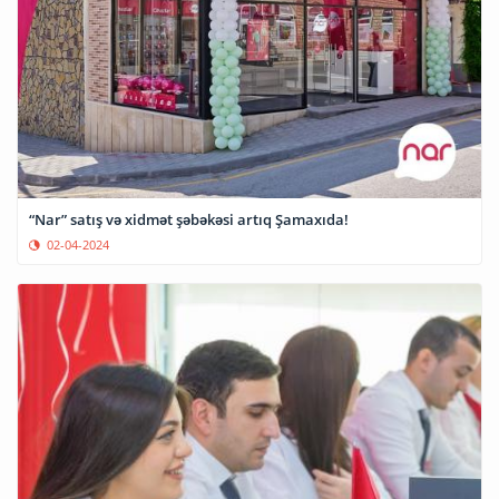
“Nar” satış və xidmət şəbəkəsi artıq Şamaxıda!
02-04-2024