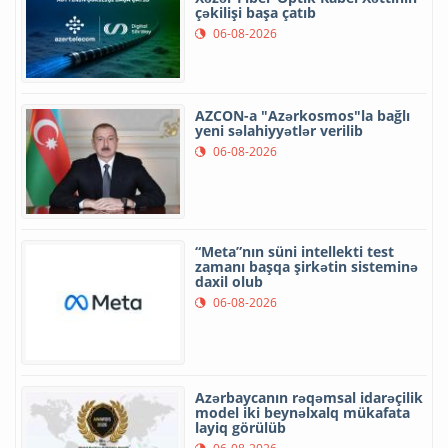
çəkilişi başa çatıb
06-08-2026
AZCON-a "Azərkosmos"la bağlı
yeni səlahiyyətlər verilib
06-08-2026
“Meta”nın süni intellekti test
zamanı başqa şirkətin sisteminə
daxil olub
06-08-2026
Azərbaycanın rəqəmsal idarəçilik
model iki beynəlxalq mükafata
layiq görülüb