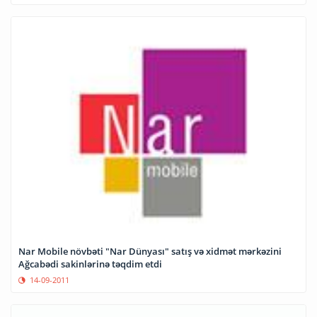
Nar Mobile növbəti "Nar Dünyası" satış və xidmət mərkəzini
Ağcabədi sakinlərinə təqdim etdi
14-09-2011