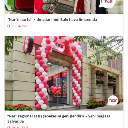
“Nar”ın sərfəli xidmətləri indi Bakı hava limanında
29-04-2025
“Nar” regional satış şəbəkəsini genişləndirir – yeni mağaza
Salyanda
03-10-2025