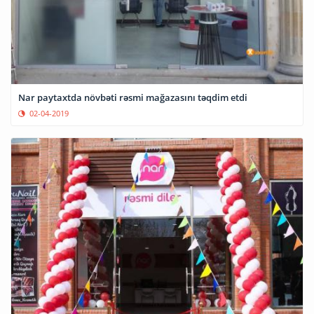
Nar paytaxtda növbəti rəsmi mağazasını təqdim etdi
02-04-2019