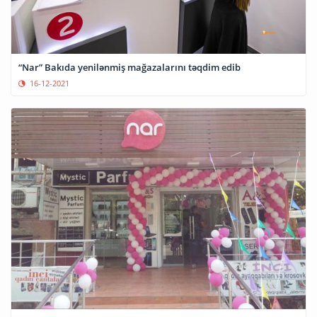
“Nar” Bakıda yenilənmiş mağazalarını təqdim edib
16-12-2021