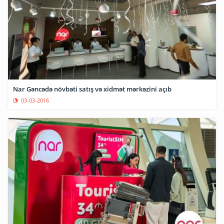
Nar Gəncədə növbəti satış və xidmət mərkəzini açıb
03-03-2016