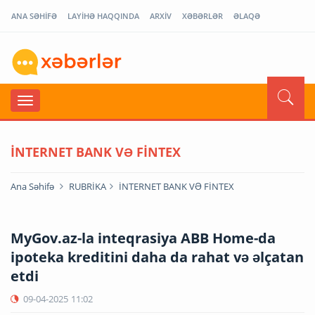
ANA SƏHİFƏ
LAYİHƏ HAQQINDA
ARXİV
XƏBƏRLƏR
ƏLAQƏ
İNTERNET BANK VƏ FİNTEX
Ana Səhifə
RUBRİKA
İNTERNET BANK VƏ FİNTEX
MyGov.az-la inteqrasiya ABB Home-da
ipoteka kreditini daha da rahat və əlçatan
etdi
09-04-2025
11:02