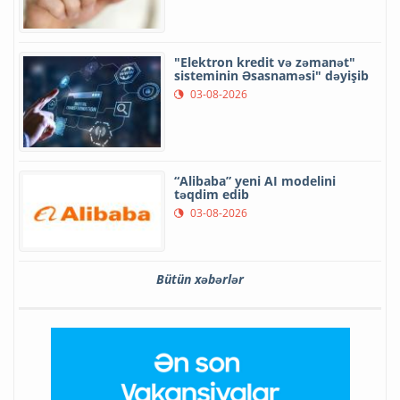
"Elektron kredit və zəmanət"
sisteminin Əsasnaməsi" dəyişib
03-08-2026
“Alibaba” yeni AI modelini
təqdim edib
03-08-2026
Bütün xəbərlər