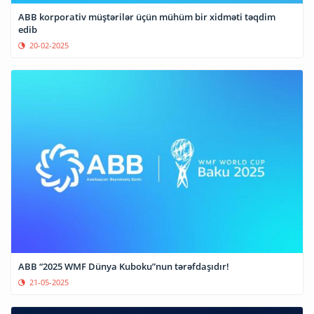
ABB korporativ müştərilər üçün mühüm bir xidməti təqdim
edib
20-02-2025
ABB “2025 WMF Dünya Kuboku”nun tərəfdaşıdır!
21-05-2025