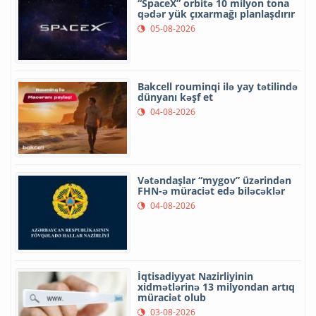
“SpaceX” orbitə 10 milyon tona
qədər yük çıxarmağı planlaşdırır
05-08-2026
Bakcell rouminqi ilə yay tətilində
dünyanı kəşf et
04-08-2026
Vətəndaşlar “mygov” üzərindən
FHN-ə müraciət edə biləcəklər
04-08-2026
İqtisadiyyat Nazirliyinin
xidmətlərinə 13 milyondan artıq
müraciət olub
03-08-2026