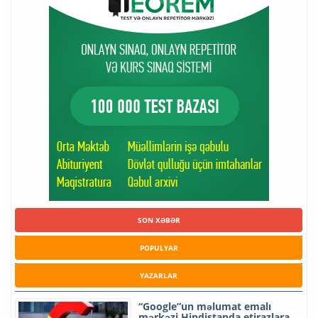
SON XƏBƏR
POPULYAR
YAZARLAR
“Google”un məlumat emalı
mərkəzi Hindistanda etirazlara