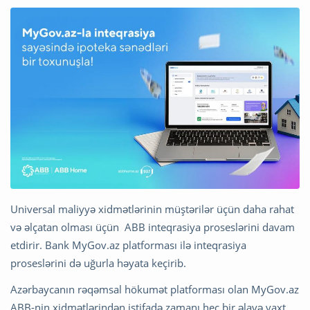
Universal maliyyə xidmətlərinin müştərilər üçün daha rahat
və əlçatan olması üçün ABB inteqrasiya proseslərini davam
etdirir. Bank MyGov.az platforması ilə inteqrasiya
proseslərini də uğurla həyata keçirib.
Azərbaycanın rəqəmsal hökumət platforması olan MyGov.az
ABB-nin xidmətlərindən istifadə zamanı heç bir əlavə vaxt