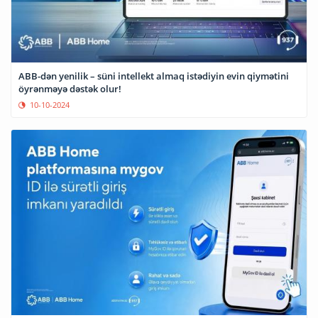
ABB-dən yenilik – süni intellekt almaq istədiyin evin qiymətini
öyrənməyə dəstək olur!
10-10-2024