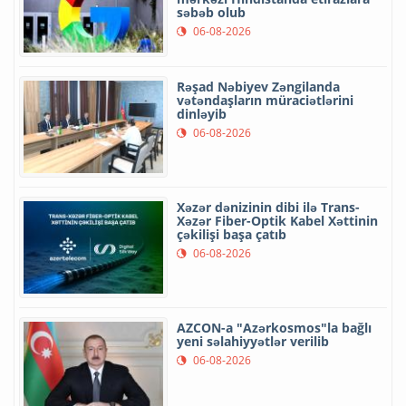
səbəb olub
06-08-2026
Rəşad Nəbiyev Zəngilanda
vətəndaşların müraciətlərini
dinləyib
06-08-2026
Xəzər dənizinin dibi ilə Trans-
Xəzər Fiber-Optik Kabel Xəttinin
çəkilişi başa çatıb
06-08-2026
AZCON-a "Azərkosmos"la bağlı
yeni səlahiyyətlər verilib
06-08-2026