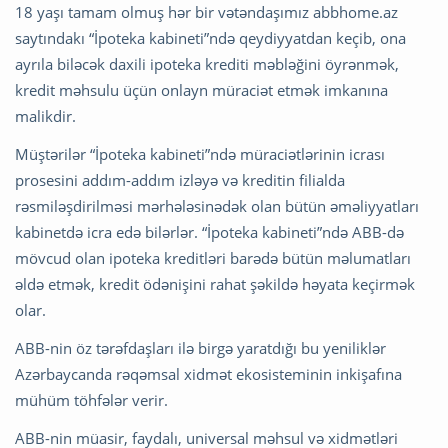
18 yaşı tamam olmuş hər bir vətəndaşımız abbhome.az
saytındakı “İpoteka kabineti”ndə qeydiyyatdan keçib, ona
ayrıla biləcək daxili ipoteka krediti məbləğini öyrənmək,
kredit məhsulu üçün onlayn müraciət etmək imkanına
malikdir.
Müştərilər “İpoteka kabineti”ndə müraciətlərinin icrası
prosesini addım-addım izləyə və kreditin filialda
rəsmiləşdirilməsi mərhələsinədək olan bütün əməliyyatları
kabinetdə icra edə bilərlər. “İpoteka kabineti”ndə ABB-də
mövcud olan ipoteka kreditləri barədə bütün məlumatları
əldə etmək, kredit ödənişini rahat şəkildə həyata keçirmək
olar.
ABB-nin öz tərəfdaşları ilə birgə yaratdığı bu yeniliklər
Azərbaycanda rəqəmsal xidmət ekosisteminin inkişafına
mühüm töhfələr verir.
ABB-nin müasir, faydalı, universal məhsul və xidmətləri