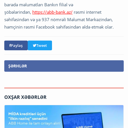
barədə məlumatları Bankın filial və
şöbələrindən,
https://abb-bank.az/
rəsmi internet
səhifəsindən və ya 937 nömrəli Məlumat Mərkəzindən,
həmçinin rəsmi Facebook səhifəsindən əldə etmək olar.
Paylaş
Tweet
ŞƏRHLƏR
OXŞAR XƏBƏRLƏR