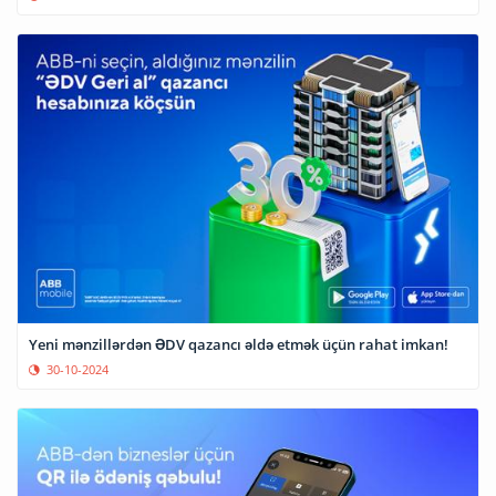
Yeni mənzillərdən ƏDV qazancı əldə etmək üçün rahat imkan!
30-10-2024