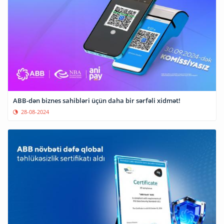
ABB-dən biznes sahibləri üçün daha bir sərfəli xidmət!
28-08-2024