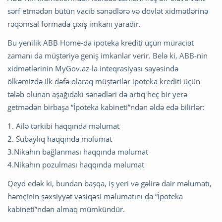
sərf etmədən bütün vacib sənədlərə və dövlət xidmətlərinə
rəqəmsal formada çıxış imkanı yaradır.
Bu yenilik ABB Home-da ipoteka krediti üçün müraciət
zamanı da müştəriyə geniş imkanlar verir. Belə ki, ABB-nin
xidmətlərinin MyGov.az-la inteqrasiyası sayəsində
ölkəmizdə ilk dəfə olaraq müştərilər ipoteka krediti üçün
tələb olunan aşağıdakı sənədləri də artıq heç bir yerə
getmədən birbaşa “İpoteka kabineti”ndən əldə edə bilirlər:
1. Ailə tərkibi haqqında məlumat
2. Subaylıq haqqında məlumat
3.Nikahın bağlanması haqqında məlumat
4.Nikahın pozulması haqqında məlumat
Qeyd edək ki, bundan başqa, iş yeri və gəlirə dair məlumatı,
həmçinin şəxsiyyət vəsiqəsi məlumatını da “İpoteka
kabineti”ndən almaq mümkündür.