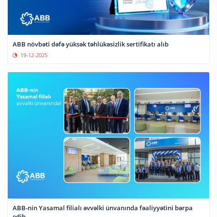
ABB növbəti dəfə yüksək təhlükəsizlik sertifikatı alıb
19-12-2025
ABB-nin Yasamal filialı əvvəlki ünvanında fəaliyyətini bərpa
edib