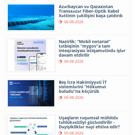
Azərbaycan və Qazaxıstan
Transxəzər Fiber-Optik Kabel
Xəttinin çəkilişini başa çatdırıb
06-08-2026
Nazirlik: “Mobil notariat”
tətbiqinin “mygov”a tam
inteqrasiyası istiqamətində işlər
davam etdirilir
06-08-2026
Beş İcra Hakimiyyəti İT
sistemlərini “Hökumət
buludu”na köçürüb
06-08-2026
Uşaqların rəqəmsal mühitdə
təhlükəsizliyi gücləndirilir -
Dəyişikliklər nəyi ehtiva edir?
05-08-2026