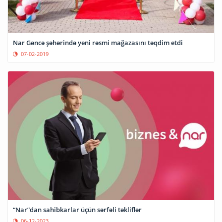
Nar Gəncə şəhərində yeni rəsmi mağazasını təqdim etdi
07-02-2019
“Nar”dan sahibkarlar üçün sərfəli təkliflər
06-12-2023