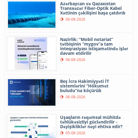
Azərbaycan və Qazaxıstan
Transxəzər Fiber-Optik Kabel
Xəttinin çəkilişini başa çatdırıb
06-08-2026
Nazirlik: “Mobil notariat”
tətbiqinin “mygov”a tam
inteqrasiyası istiqamətində işlər
davam etdirilir
06-08-2026
Beş İcra Hakimiyyəti İT
sistemlərini “Hökumət
buludu”na köçürüb
06-08-2026
Uşaqların rəqəmsal mühitdə
təhlükəsizliyi gücləndirilir -
Dəyişikliklər nəyi ehtiva edir?
05-08-2026