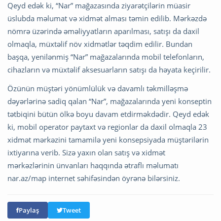
Qeyd edək ki, “Nar” mağazasında ziyarətçilərin müasir
üslubda məlumat və xidmət alması təmin edilib. Mərkəzdə
nömrə üzərində əməliyyatların aparılması, satışı da daxil
olmaqla, müxtəlif növ xidmətlər təqdim edilir. Bundan
başqa, yenilənmiş “Nar” mağazalarında mobil telefonların,
cihazların və müxtəlif aksesuarların satışı da həyata keçirilir.
Özünün müştəri yönümlülük və davamlı təkmilləşmə
dəyərlərinə sadiq qalan “Nar”, mağazalarında yeni konseptin
tətbiqini bütün ölkə boyu davam etdirməkdədir. Qeyd edək
ki, mobil operator paytaxt və regionlar da daxil olmaqla 23
xidmət mərkəzini tamamilə yeni konsepsiyada müştərilərin
ixtiyarına verib. Sizə yaxın olan satış və xidmət
mərkəzlərinin ünvanları haqqında ətraflı məlumatı
nar.az/map internet səhifəsindən öyrənə bilərsiniz.
Paylaş
Tweet