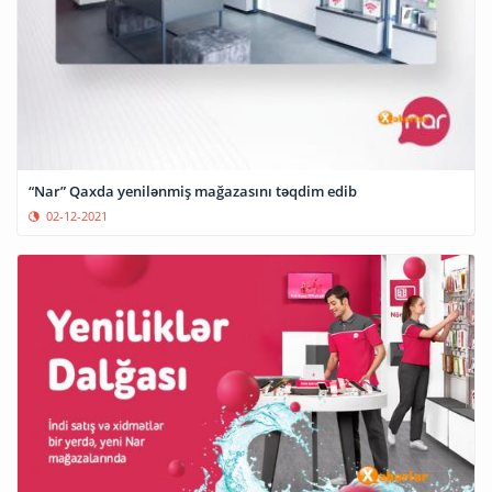
“Nar” Qaxda yenilənmiş mağazasını təqdim edib
02-12-2021