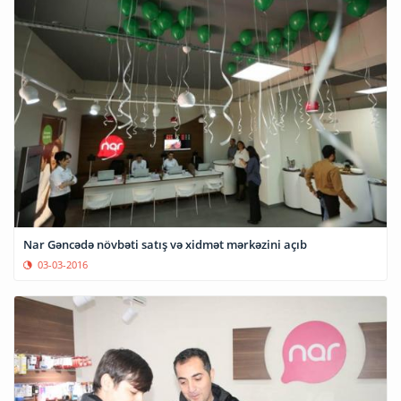
Nar Gəncədə növbəti satış və xidmət mərkəzini açıb
03-03-2016