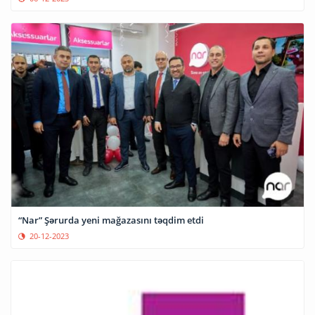
“Nar” Şərurda yeni mağazasını təqdim etdi
20-12-2023