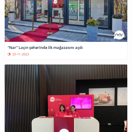
“Nar” Laçın şəhərində ilk mağazasını açdı
25-11-2023