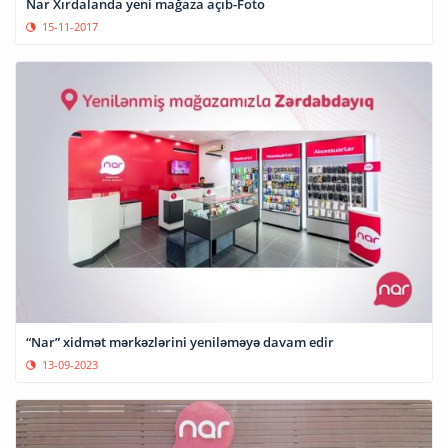
Nar Xırdalanda yeni mağaza açıb-Foto
15-11-2017
“Nar” xidmət mərkəzlərini yeniləməyə davam edir
13-09-2023