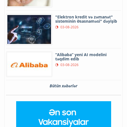
"Elektron kredit və zəmanət"
sisteminin Əsasnaməsi" dəyişib
03-08-2026
“Alibaba” yeni AI modelini
təqdim edib
03-08-2026
Bütün xəbərlər