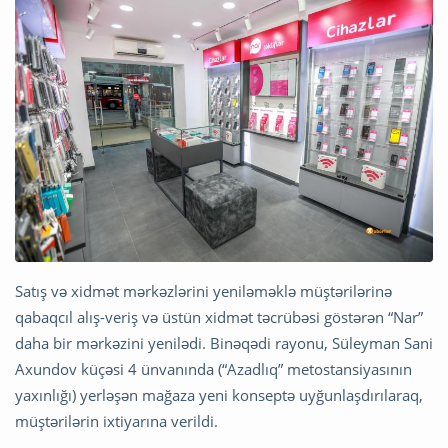
Satış və xidmət mərkəzlərini yeniləməklə müştərilərinə
qabaqcıl alış-veriş və üstün xidmət təcrübəsi göstərən “Nar”
daha bir mərkəzini yenilədi. Binəqədi rayonu, Süleyman Sani
Axundov küçəsi 4 ünvanında (“Azadlıq” metostansiyasının
yaxınlığı) yerləşən mağaza yeni konseptə uyğunlaşdırılaraq,
müştərilərin ixtiyarına verildi.