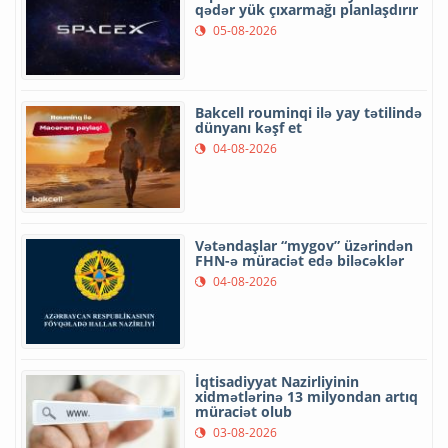
qədər yük çıxarmağı planlaşdırır
05-08-2026
Bakcell rouminqi ilə yay tətilində
dünyanı kəşf et
04-08-2026
Vətəndaşlar “mygov” üzərindən
FHN-ə müraciət edə biləcəklər
04-08-2026
İqtisadiyyat Nazirliyinin
xidmətlərinə 13 milyondan artıq
müraciət olub
03-08-2026