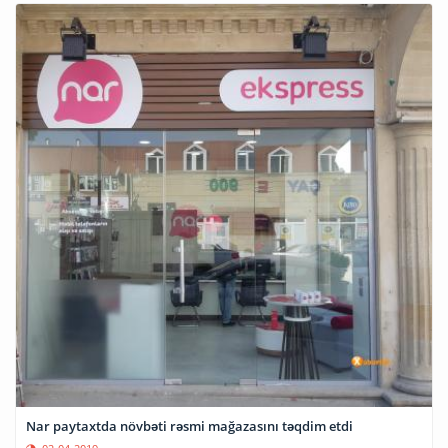
Nar paytaxtda növbəti rəsmi mağazasını təqdim etdi