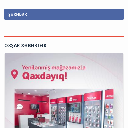
ŞƏRHLƏR
OXŞAR XƏBƏRLƏR