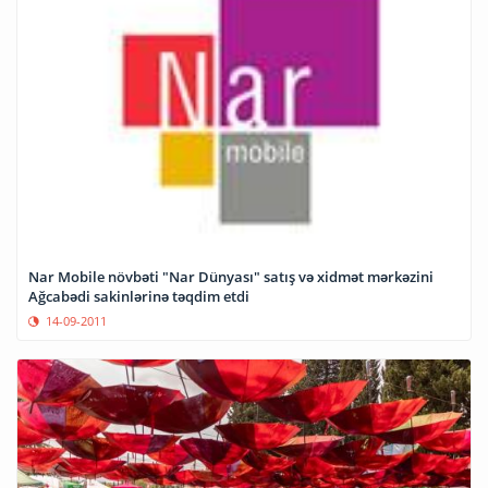
Nar Mobile növbəti "Nar Dünyası" satış və xidmət mərkəzini
Ağcabədi sakinlərinə təqdim etdi
14-09-2011