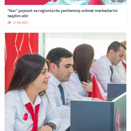
“Nar” paytaxt və regionlarda yenilənmiş xidmət mərkəzlərini
təqdim edir
12-04-2021