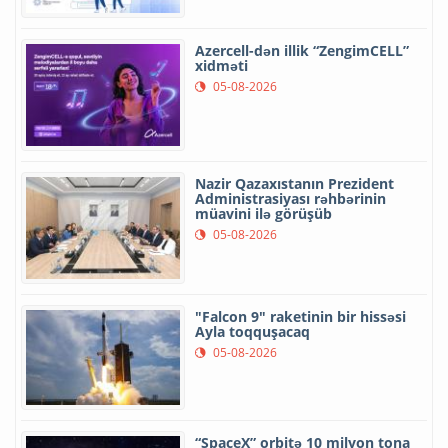
Azercell-dən illik “ZengimCELL”
xidməti
05-08-2026
Nazir Qazaxıstanın Prezident
Administrasiyası rəhbərinin
müavini ilə görüşüb
05-08-2026
"Falcon 9" raketinin bir hissəsi
Ayla toqquşacaq
05-08-2026
“SpaceX” orbitə 10 milyon tona