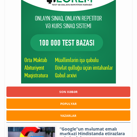
SON XƏBƏR
POPULYAR
YAZARLAR
“Google”un məlumat emalı
mərkəzi Hindistanda etirazlara