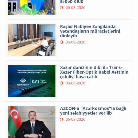
səbəb olub
06-08-2026
Rəşad Nəbiyev Zəngilanda
vətəndaşların müraciətlərini
dinləyib
06-08-2026
Xəzər dənizinin dibi ilə Trans-
Xəzər Fiber-Optik Kabel Xəttinin
çəkilişi başa çatıb
06-08-2026
AZCON-a "Azərkosmos"la bağlı
yeni səlahiyyətlər verilib
06-08-2026