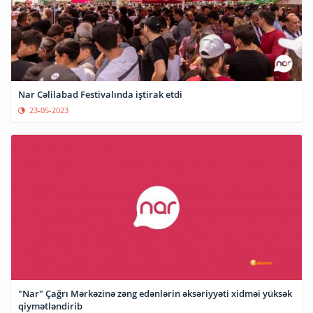
Nar Cəlilabad Festivalında iştirak etdi
23-05-2023
"Nar" Çağrı Mərkəzinə zəng edənlərin əksəriyyəti xidməi yüksək
qiymətləndirib