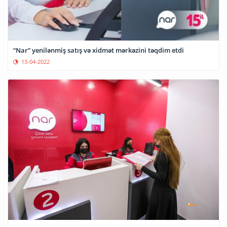
“Nar” yenilənmiş satış və xidmət mərkəzini təqdim etdi
13-04-2022