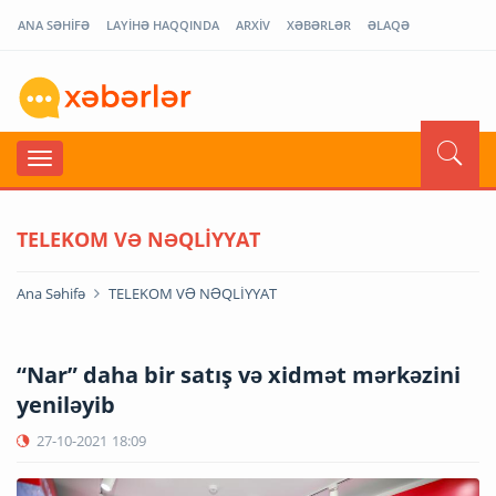
ANA SƏHİFƏ
LAYİHƏ HAQQINDA
ARXİV
XƏBƏRLƏR
ƏLAQƏ
TELEKOM VƏ NƏQLİYYAT
Ana Səhifə
TELEKOM VƏ NƏQLİYYAT
“Nar” daha bir satış və xidmət mərkəzini
yeniləyib
27-10-2021
18:09