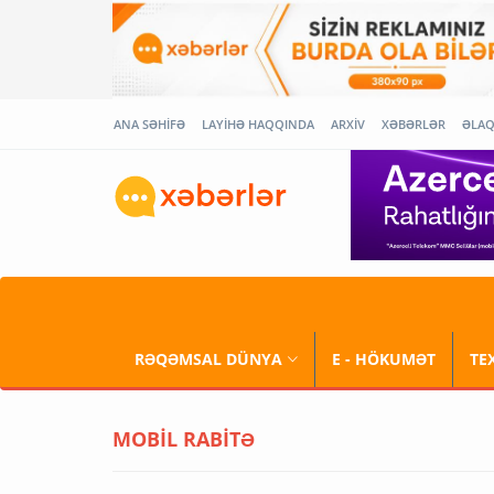
ANA SƏHİFƏ
LAYİHƏ HAQQINDA
ARXİV
XƏBƏRLƏR
ƏLA
RƏQƏMSAL DÜNYA
E - HÖKUMƏT
TE
MOBİL RABİTƏ