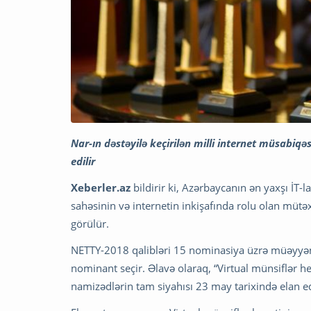
Nar-ın dəstəyilə keçirilən milli internet müsabi
edilir
Xeberler.az
bildirir ki, Azərbaycanın ən yaxşı İT-l
sahəsinin və internetin inkişafında rolu olan müt
görülür.
NETTY-2018 qalibləri 15 nominasiya üzrə müəyyən 
nominant seçir. Əlavə olaraq, “Virtual münsiflər 
namizədlərin tam siyahısı 23 may tarixində elan ed