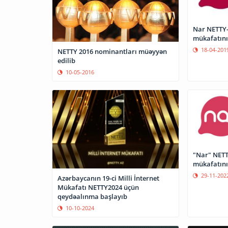
Nar NETTY-2
mükafatının
18-04-201
NETTY 2016 nominantları müəyyən
edilib
10-05-2016
"Nar" NETTY
mükafatını
29-11-202
Azərbaycanın 19-ci Milli İnternet
Mükafatı NETTY2024 üçün
qeydəalınma başlayıb
10-10-2024