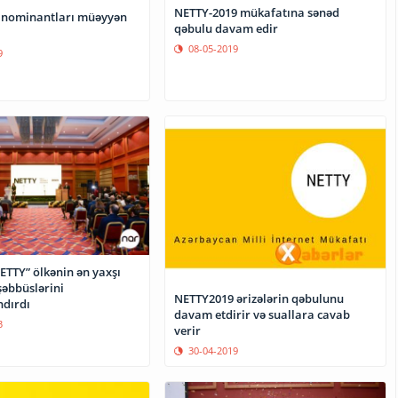
NETTY-2019 mükafatına sənəd
 nominantları müəyyən
qəbulu davam edir
08-05-2019
9
ETTY” ölkənin ən yaxşı
şəbbüslərini
NETTY2019 ərizələrin qəbulunu
dırdı
davam etdirir və suallara cavab
3
verir
30-04-2019