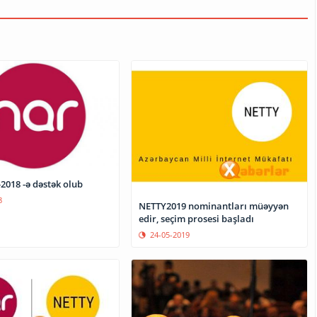
2018 -ə dəstək olub
8
NETTY2019 nominantları müəyyən
edir, seçim prosesi başladı
24-05-2019