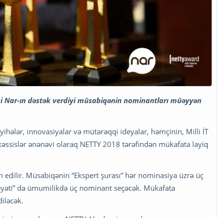
qəsi Nar-ın dəstək verdiyi müsabiqənin nominantları müəyyən
ayihələr, innovasiyalar və mütərəqqi ideyalar, həmçinin, Milli İT
əxəssislər ənənəvi olaraq NETTY 2018 tərəfindən mükafata layiq
edilir. Müsabiqənin “Ekspert şurası” hər nominasiya üzrə üç
heyəti” də ümumilikdə üç nominant seçəcək. Mükafata
iləcək.