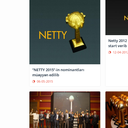
Netty 2012 
start verib
12-04-201
“NETTY 2015”-in nominantları
müəyyən edilib
06-05-2015