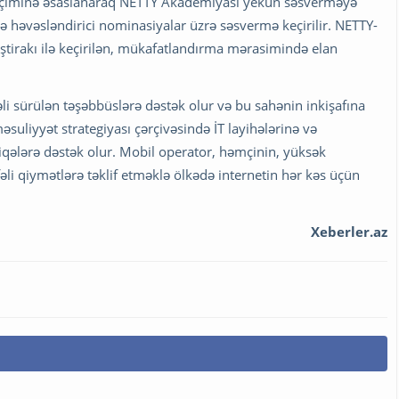
 seçiminə əsaslanaraq NETTY Akademiyası yekun səsverməyə
 həvəsləndirici nominasiyalar üzrə səsvermə keçirilir. NETTY-
ştirakı ilə keçirilən, mükafatlandırma mərasimində elan
li sürülən təşəbbüslərə dəstək olur və bu sahənin inkişafına
suliyyət strategiyası çərçivəsində İT layihələrinə və
ələrə dəstək olur. Mobil operator, həmçinin, yüksək
fəli qiymətlərə təklif etməklə ölkədə internetin hər kəs üçün
Xeberler.az