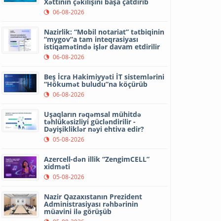
Xəttinin çəkilişini başa çatdırıb
06-08-2026
Nazirlik: “Mobil notariat” tətbiqinin
“mygov”a tam inteqrasiyası
istiqamətində işlər davam etdirilir
06-08-2026
Beş İcra Hakimiyyəti İT sistemlərini
“Hökumət buludu”na köçürüb
06-08-2026
Uşaqların rəqəmsal mühitdə
təhlükəsizliyi gücləndirilir -
Dəyişikliklər nəyi ehtiva edir?
05-08-2026
Azercell-dən illik “ZengimCELL”
xidməti
05-08-2026
Nazir Qazaxıstanın Prezident
Administrasiyası rəhbərinin
müavini ilə görüşüb