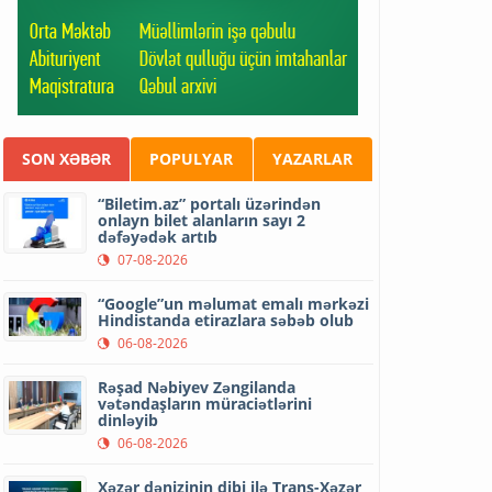
SON XƏBƏR
POPULYAR
YAZARLAR
“Biletim.az” portalı üzərindən
onlayn bilet alanların sayı 2
dəfəyədək artıb
07-08-2026
“Google”un məlumat emalı mərkəzi
Hindistanda etirazlara səbəb olub
06-08-2026
Rəşad Nəbiyev Zəngilanda
vətəndaşların müraciətlərini
dinləyib
06-08-2026
Xəzər dənizinin dibi ilə Trans-Xəzər