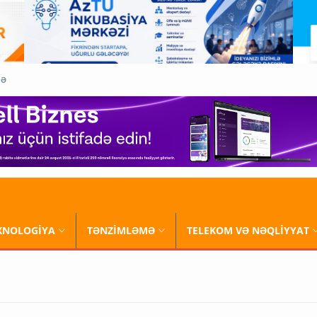
QƏ
XNOLOGİYA
TƏNZİMLƏMƏ
TELEKOM VƏ NƏQLİYYAT