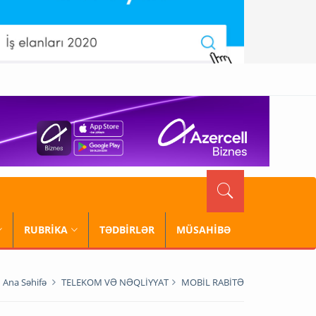
RUBRİKA
TƏDBİRLƏR
MÜSAHİBƏ
Ana Səhifə
TELEKOM VƏ NƏQLİYYAT
MOBİL RABİTƏ