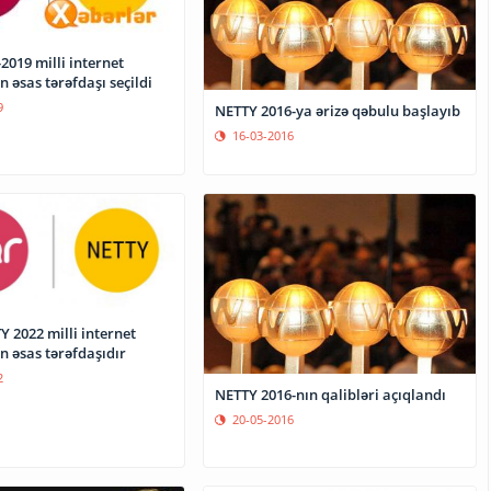
019 milli internet
 əsas tərəfdaşı seçildi
9
NETTY 2016-ya ərizə qəbulu başlayıb
16-03-2016
 2022 milli internet
n əsas tərəfdaşıdır
2
NETTY 2016-nın qalibləri açıqlandı
20-05-2016