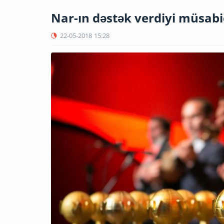
Nar-ın dəstək verdiyi müsab
22-05-2018
15:28