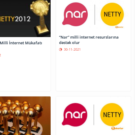
“Nar” milli internet resurslarına
dəstək olur
Milli İnternet Mükafatı
30-11-2021
2