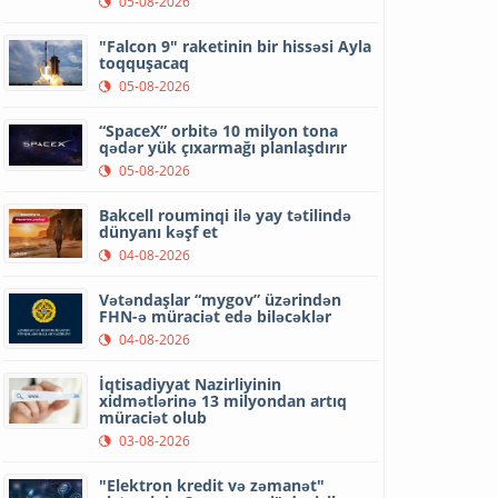
05-08-2026
"Falcon 9" raketinin bir hissəsi Ayla
toqquşacaq
05-08-2026
“SpaceX” orbitə 10 milyon tona
qədər yük çıxarmağı planlaşdırır
05-08-2026
Bakcell rouminqi ilə yay tətilində
dünyanı kəşf et
04-08-2026
Vətəndaşlar “mygov” üzərindən
FHN-ə müraciət edə biləcəklər
04-08-2026
İqtisadiyyat Nazirliyinin
xidmətlərinə 13 milyondan artıq
müraciət olub
03-08-2026
"Elektron kredit və zəmanət"