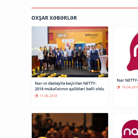
OXŞAR XƏBƏRLƏR
Nar NETTY-
Nar-ın dəstəyilə keçirilən NETTY-
16-04-201
2018 mükafatının qalibləri bəlli oldu
11-06-2018