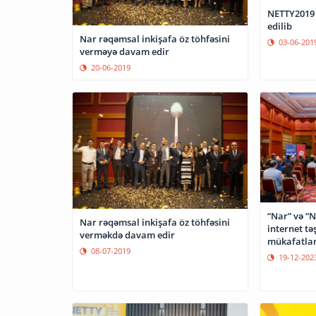
NETTY2019
edilib
Nar rəqəmsal inkişafa öz töhfəsini
03-06-201
verməyə davam edir
20-06-2019
“Nar” və “N
Nar rəqəmsal inkişafa öz töhfəsini
internet tə
verməkdə davam edir
mükafatlan
08-07-2019
19-12-202