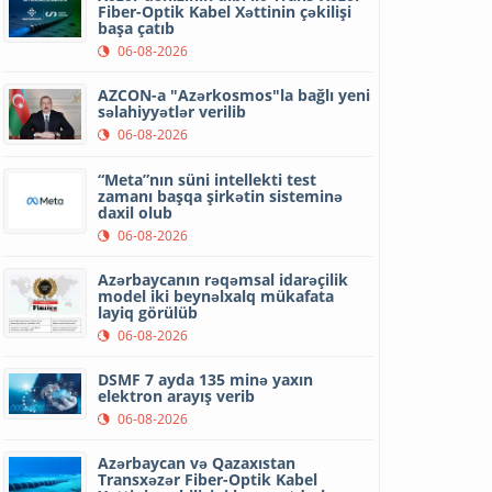
Fiber-Optik Kabel Xəttinin çəkilişi
başa çatıb
06-08-2026
AZCON-a "Azərkosmos"la bağlı yeni
səlahiyyətlər verilib
06-08-2026
“Meta”nın süni intellekti test
zamanı başqa şirkətin sisteminə
daxil olub
06-08-2026
Azərbaycanın rəqəmsal idarəçilik
model iki beynəlxalq mükafata
layiq görülüb
06-08-2026
DSMF 7 ayda 135 minə yaxın
elektron arayış verib
06-08-2026
Azərbaycan və Qazaxıstan
Transxəzər Fiber-Optik Kabel