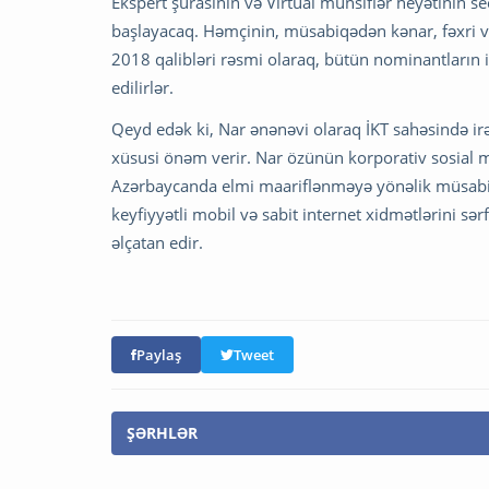
Ekspert şurasının və Virtual münsiflər heyətinin
başlayacaq. Həmçinin, müsabiqədən kənar, fəxri və
2018 qalibləri rəsmi olaraq, bütün nominantların i
edilirlər.
Qeyd edək ki, Nar ənənəvi olaraq İKT sahəsində irə
xüsusi önəm verir. Nar özünün korporativ sosial mə
Azərbaycanda elmi maariflənməyə yönəlik müsabiq
keyfiyyətli mobil və sabit internet xidmətlərini sər
əlçatan edir.
Paylaş
Tweet
ŞƏRHLƏR