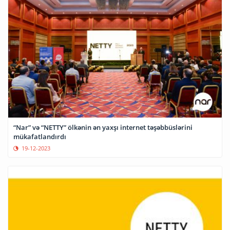
“Nar” və “NETTY” ölkənin ən yaxşı internet təşəbbüslərini
mükafatlandırdı
19-12-2023