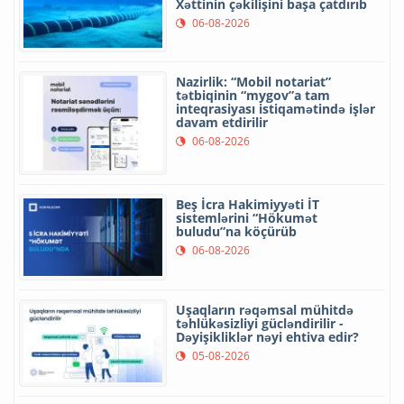
Xəttinin çəkilişini başa çatdırıb
06-08-2026
Nazirlik: “Mobil notariat”
tətbiqinin “mygov”a tam
inteqrasiyası istiqamətində işlər
davam etdirilir
06-08-2026
Beş İcra Hakimiyyəti İT
sistemlərini “Hökumət
buludu”na köçürüb
06-08-2026
Uşaqların rəqəmsal mühitdə
təhlükəsizliyi gücləndirilir -
Dəyişikliklər nəyi ehtiva edir?
05-08-2026