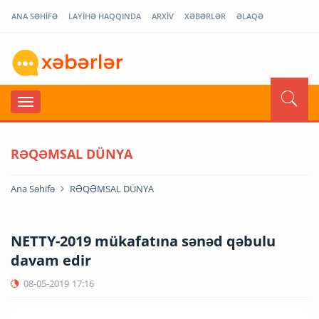
ANA SƏHİFƏ
LAYİHƏ HAQQINDA
ARXİV
XƏBƏRLƏR
ƏLAQƏ
RƏQƏMSAL DÜNYA
Ana Səhifə
RƏQƏMSAL DÜNYA
NETTY-2019 mükafatına sənəd qəbulu
davam edir
08-05-2019
17:16