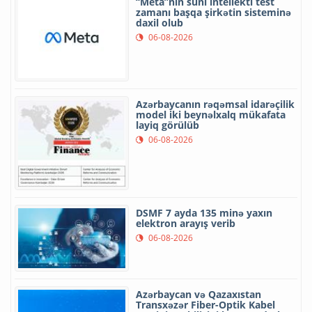
“Meta”nın süni intellekti test
zamanı başqa şirkətin sisteminə
daxil olub
06-08-2026
Azərbaycanın rəqəmsal idarəçilik
model iki beynəlxalq mükafata
layiq görülüb
06-08-2026
DSMF 7 ayda 135 minə yaxın
elektron arayış verib
06-08-2026
Azərbaycan və Qazaxıstan
Transxəzər Fiber-Optik Kabel