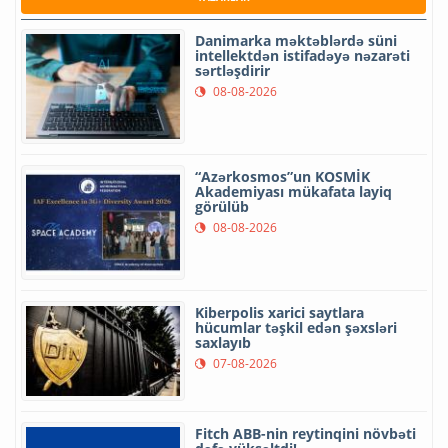
Danimarka məktəblərdə süni
intellektdən istifadəyə nəzarəti
sərtləşdirir
08-08-2026
“Azərkosmos”un KOSMİK
Akademiyası mükafata layiq
görülüb
08-08-2026
Kiberpolis xarici saytlara
hücumlar təşkil edən şəxsləri
saxlayıb
07-08-2026
Fitch ABB-nin reytinqini növbəti