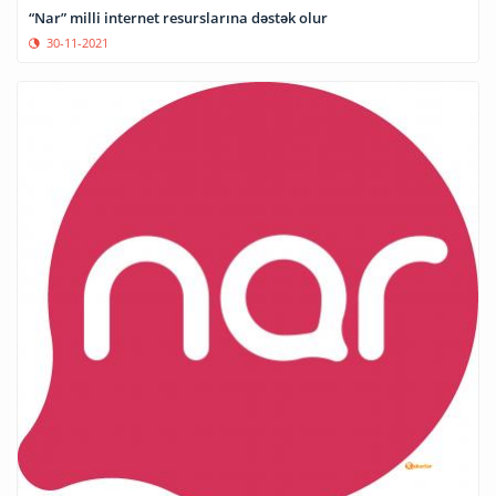
“Nar” milli internet resurslarına dəstək olur
30-11-2021