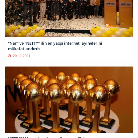
“Nar” və “NETTY” ilin ən yaxşı internet layihələrini
mükafatlandırıb
20-12-2021