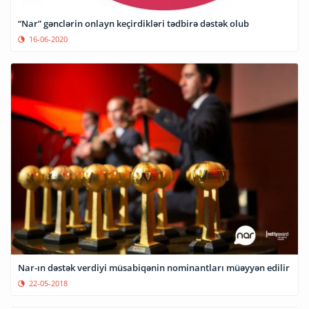
“Nar” gənclərin onlayn keçirdikləri tədbirə dəstək olub
16-06-2020
Nar-ın dəstək verdiyi müsabiqənin nominantları müəyyən edilir
22-05-2018