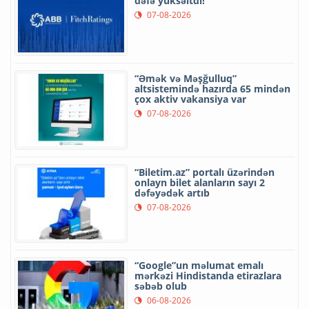
dəfə yüksəltdi!
07-08-2026
“Əmək və Məşğulluq”
altsistemində hazırda 65 mindən
çox aktiv vakansiya var
07-08-2026
“Biletim.az” portalı üzərindən
onlayn bilet alanların sayı 2
dəfəyədək artıb
07-08-2026
“Google”un məlumat emalı
mərkəzi Hindistanda etirazlara
səbəb olub
06-08-2026