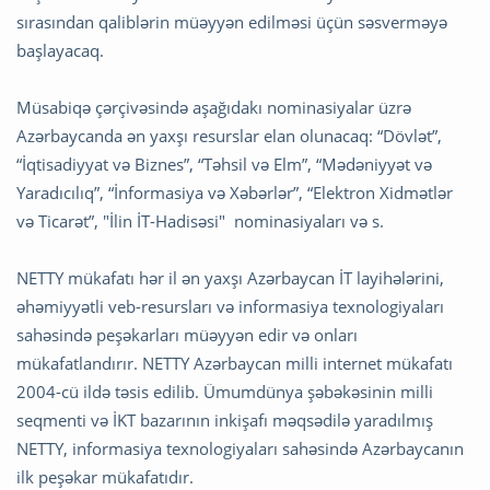
sırasından qaliblərin müəyyən edilməsi üçün səsverməyə
başlayacaq.
Müsabiqə çərçivəsində aşağıdakı nominasiyalar üzrə
Azərbaycanda ən yaxşı resurslar elan olunacaq: “Dövlət”,
“İqtisadiyyat və Biznes”, “Təhsil və Elm”, “Mədəniyyət və
Yaradıcılıq”, “İnformasiya və Xəbərlər”, “Elektron Xidmətlər
və Ticarət”, "İlin İT-Hadisəsi" nominasiyaları və s.
NETTY mükafatı hər il ən yaxşı Azərbaycan İT layihələrini,
əhəmiyyətli veb-resursları və informasiya texnologiyaları
sahəsində peşəkarları müəyyən edir və onları
mükafatlandırır. NETTY Azərbaycan milli internet mükafatı
2004-cü ildə təsis edilib. Ümumdünya şəbəkəsinin milli
seqmenti və İKT bazarının inkişafı məqsədilə yaradılmış
NETTY, informasiya texnologiyaları sahəsində Azərbaycanın
ilk peşəkar mükafatıdır.