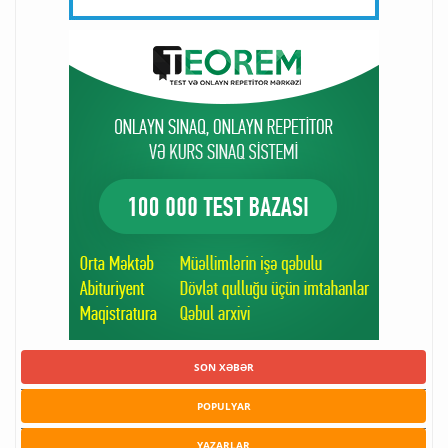
SON XƏBƏR
POPULYAR
YAZARLAR