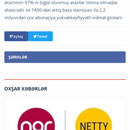
ərazisinin 97%-ni (işğal olunmuş ərazilər istisna olmaqla)
əhatə edir və 7400-dən artıq baza stansiyası ilə 2,2
milyondan çox abunəçiyə yüksəkkeyfiyyətli xidmət göstərir.
Paylaş
Tweet
ŞƏRHLƏR
OXŞAR XƏBƏRLƏR