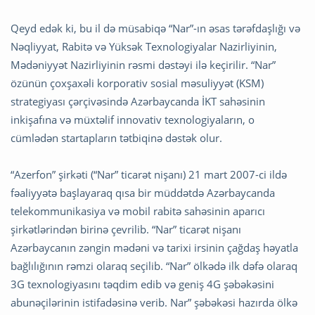
Qeyd edək ki, bu il də müsabiqə “Nar”-ın əsas tərəfdaşlığı və
Nəqliyyat, Rabitə və Yüksək Texnologiyalar Nazirliyinin,
Mədəniyyət Nazirliyinin rəsmi dəstəyi ilə keçirilir. “Nar”
özünün çoxşaxəli korporativ sosial məsuliyyət (KSM)
strategiyası çərçivəsində Azərbaycanda İKT sahəsinin
inkişafına və müxtəlif innovativ texnologiyaların, o
cümlədən startapların tətbiqinə dəstək olur.
“Azerfon” şirkəti (“Nar” ticarət nişanı) 21 mart 2007-ci ildə
fəaliyyətə başlayaraq qısa bir müddətdə Azərbaycanda
telekommunikasiya və mobil rabitə sahəsinin aparıcı
şirkətlərindən birinə çevrilib. “Nar” ticarət nişanı
Azərbaycanın zəngin mədəni və tarixi irsinin çağdaş həyatla
bağlılığının rəmzi olaraq seçilib. “Nar” ölkədə ilk dəfə olaraq
3G texnologiyasını təqdim edib və geniş 4G şəbəkəsini
abunəçilərinin istifadəsinə verib. Nar” şəbəkəsi hazırda ölkə