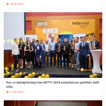
16-04-2018
Nar-ın dəstəyilə keçirilən NETTY-2018 mükafatının qalibləri bəlli
oldu
11-06-2018