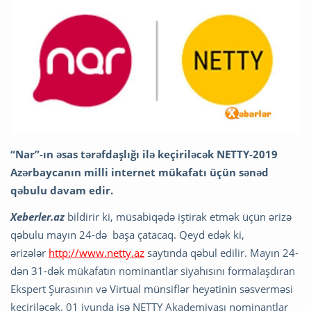
“Nar”-ın əsas tərəfdaşlığı ilə keçiriləcək NETTY-2019
Azərbaycanın milli internet mükafatı üçün sənəd
qəbulu davam edir.
Xeberler.az
bildirir ki, müsabiqədə iştirak etmək üçün ərizə
qəbulu mayın 24-də başa çatacaq. Qeyd edək ki,
ərizələr
http://www.netty.az
saytında qəbul edilir. Mayın 24-
dən 31-dək mükafatın nominantlar siyahısını formalaşdıran
Ekspert Şurasının və Virtual münsiflər heyətinin səsverməsi
keçiriləcək. 01 iyunda isə NETTY Akademiyası nominantlar