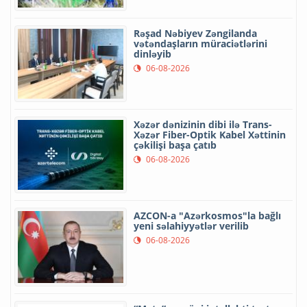
Rəşad Nəbiyev Zəngilanda
vətəndaşların müraciətlərini
dinləyib
06-08-2026
Xəzər dənizinin dibi ilə Trans-
Xəzər Fiber-Optik Kabel Xəttinin
çəkilişi başa çatıb
06-08-2026
AZCON-a "Azərkosmos"la bağlı
yeni səlahiyyətlər verilib
06-08-2026