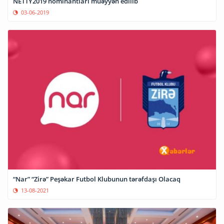
NETTY2019 nominantları müəyyən edilib
03-06-2019
“Nar” “Zirə” Peşəkar Futbol Klubunun tərəfdaşı Olacaq
13-08-2021