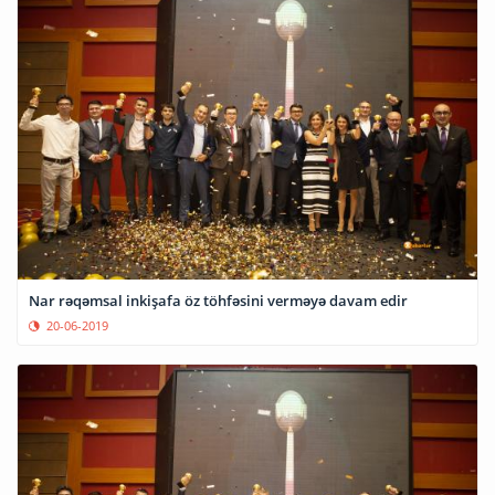
Nar rəqəmsal inkişafa öz töhfəsini verməyə davam edir
20-06-2019