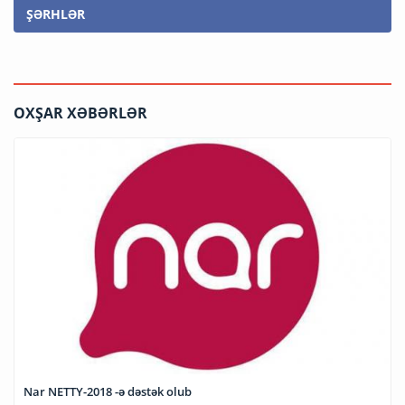
ŞƏRHLƏR
OXŞAR XƏBƏRLƏR
Nar NETTY-2018 -ə dəstək olub