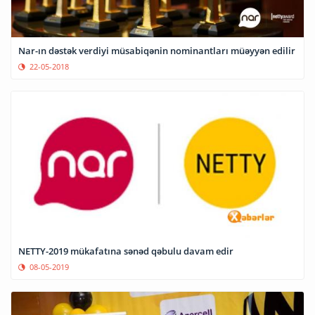
Nar-ın dəstək verdiyi müsabiqənin nominantları müəyyən edilir
22-05-2018
NETTY-2019 mükafatına sənəd qəbulu davam edir
08-05-2019