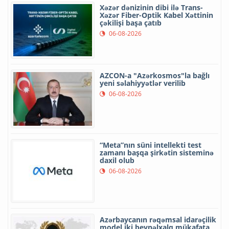
Xəzər dənizinin dibi ilə Trans-
Xəzər Fiber-Optik Kabel Xəttinin
çəkilişi başa çatıb
06-08-2026
AZCON-a "Azərkosmos"la bağlı
yeni səlahiyyətlər verilib
06-08-2026
“Meta”nın süni intellekti test
zamanı başqa şirkətin sisteminə
daxil olub
06-08-2026
Azərbaycanın rəqəmsal idarəçilik
model iki beynəlxalq mükafata