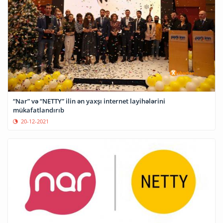
“Nar” və “NETTY” ilin ən yaxşı internet layihələrini
mükafatlandırıb
20-12-2021