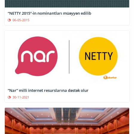
“NETTY 2015”-in nominantları müəyyən edilib
06-05-2015
“Nar” milli internet resurslarına dəstək olur
30-11-2021