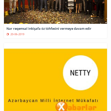
Nar rəqəmsal inkişafa öz töhfəsini verməyə davam edir
20-06-2019