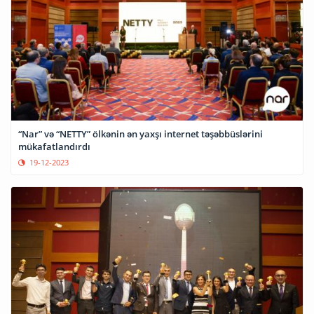
“Nar” və “NETTY” ölkənin ən yaxşı internet təşəbbüslərini
mükafatlandırdı
19-12-2023