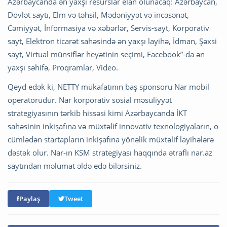
Azərbaycanda ən yaxşı resurslar elan olunacaq: Azərbaycan,
Dövlət saytı, Elm və təhsil, Mədəniyyət və incəsənət,
Cəmiyyət, İnformasiya və xəbərlər, Servis-sayt, Korporativ
sayt, Elektron ticarət sahəsində ən yaxşı layihə, İdman, Şəxsi
sayt, Virtual münsiflər heyətinin seçimi, Facebook”-da ən
yaxşı səhifə, Proqramlar, Video.
Qeyd edək ki, NETTY mükafatının baş sponsoru Nar mobil
operatorudur. Nar korporativ sosial məsuliyyət
strategiyasının tərkib hissəsi kimi Azərbaycanda İKT
sahəsinin inkişafına və müxtəlif innovativ texnologiyaların, o
cümlədən startapların inkişafına yönəlik müxtəlif layihələrə
dəstək olur. Nar-ın KSM strategiyası haqqında ətraflı nar.az
saytından məlumat əldə edə bilərsiniz.
Paylaş
Tweet