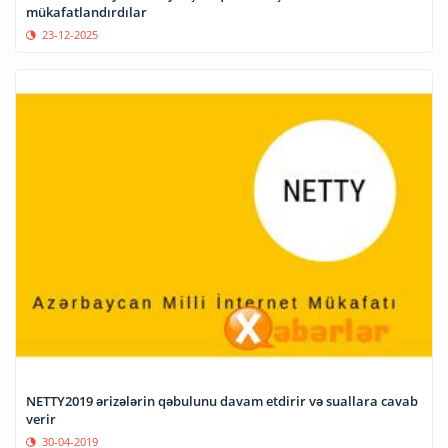
mükafatlandırdılar
23-12-2025
NETTY2019 ərizələrin qəbulunu davam etdirir və suallara cavab
verir
30-04-2019