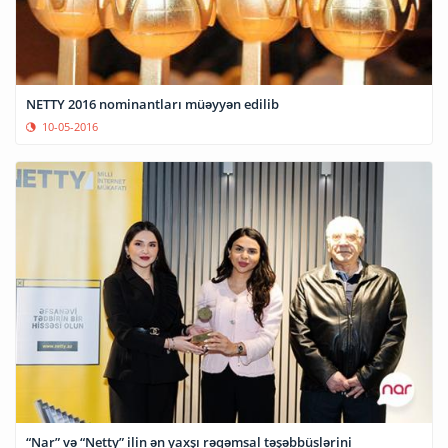
NETTY 2016 nominantları müəyyən edilib
10-05-2016
“Nar” və “Netty” ilin ən yaxşı rəqəmsal təşəbbüslərini