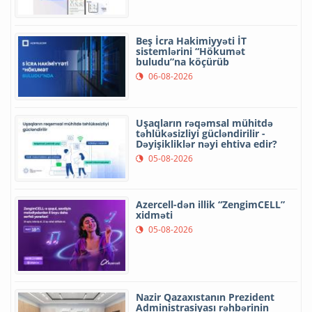
Beş İcra Hakimiyyəti İT
sistemlərini “Hökumət
buludu”na köçürüb
06-08-2026
Uşaqların rəqəmsal mühitdə
təhlükəsizliyi gücləndirilir -
Dəyişikliklər nəyi ehtiva edir?
05-08-2026
Azercell-dən illik “ZengimCELL”
xidməti
05-08-2026
Nazir Qazaxıstanın Prezident
Administrasiyası rəhbərinin