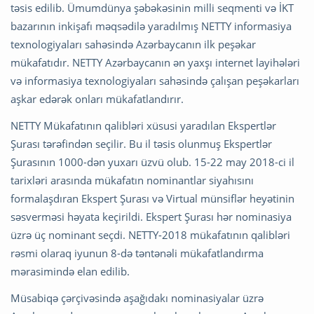
təsis edilib. Ümumdünya şəbəkəsinin milli seqmenti və İKT
bazarının inkişafı məqsədilə yaradılmış NETTY informasiya
texnologiyaları sahəsində Azərbaycanın ilk peşəkar
mükafatıdır. NETTY Azərbaycanın ən yaxşı internet layihələri
və informasiya texnologiyaları sahəsində çalışan peşəkarları
aşkar edərək onları mükafatlandırır.
NETTY Mükafatının qalibləri xüsusi yaradılan Ekspertlər
Şurası tərəfindən seçilir. Bu il təsis olunmuş Ekspertlər
Şurasının 1000-dən yuxarı üzvü olub. 15-22 may 2018-ci il
tarixləri arasında mükafatın nominantlar siyahısını
formalaşdıran Ekspert Şurası və Virtual münsiflər heyətinin
səsverməsi həyata keçirildi. Ekspert Şurası hər nominasiya
üzrə üç nominant seçdi. NETTY-2018 mükafatının qalibləri
rəsmi olaraq iyunun 8-də təntənəli mükafatlandırma
mərasimində elan edilib.
Müsabiqə çərçivəsində aşağıdakı nominasiyalar üzrə