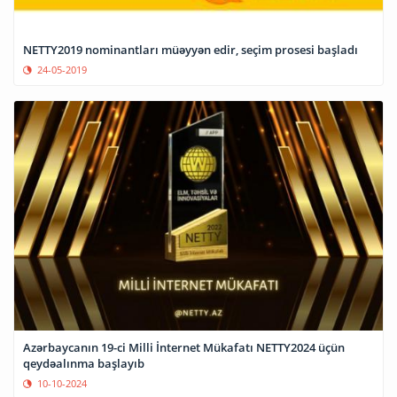
NETTY2019 nominantları müəyyən edir, seçim prosesi başladı
24-05-2019
Azərbaycanın 19-ci Milli İnternet Mükafatı NETTY2024 üçün
qeydəalınma başlayıb
10-10-2024