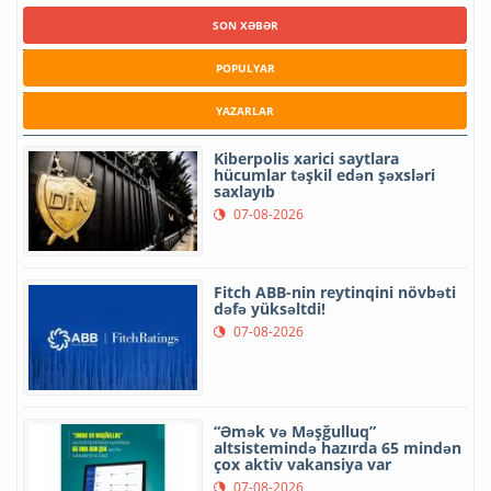
SON XƏBƏR
POPULYAR
YAZARLAR
Kiberpolis xarici saytlara
hücumlar təşkil edən şəxsləri
saxlayıb
07-08-2026
Fitch ABB-nin reytinqini növbəti
dəfə yüksəltdi!
07-08-2026
“Əmək və Məşğulluq”
altsistemində hazırda 65 mindən
çox aktiv vakansiya var
07-08-2026