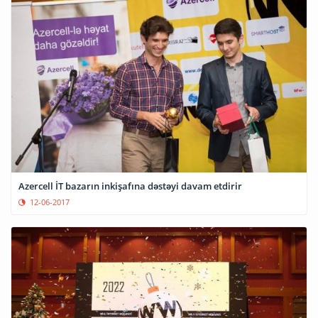
Azercell İT bazarın inkişafına dəstəyi davam etdirir
12-06-2017