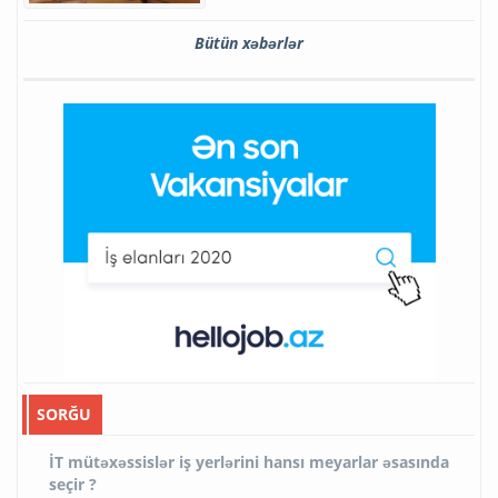
Bütün xəbərlər
SORĞU
İT mütəxəssislər iş yerlərini hansı meyarlar əsasında
seçir ?