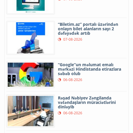
“Biletim.az” portalı üzərindən
onlayn bilet alanların sayı 2
dəfəyədək artıb
07-08-2026
“Google”un məlumat emalı
mərkəzi Hindistanda etirazlara
səbəb olub
06-08-2026
Rəşad Nəbiyev Zəngilanda
vətəndaşların müraciətlərini
dinləyib
06-08-2026