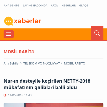
ANA SƏHİFƏ
LAYİHƏ HAQQINDA
ARXİV
XƏBƏRLƏR
ƏLAQƏ
MOBİL RABİTƏ
Ana Səhifə
TELEKOM VƏ NƏQLİYYAT
MOBİL RABİTƏ
Nar-ın dəstəyilə keçirilən NETTY-2018
mükafatının qalibləri bəlli oldu
11-06-2018
11:43