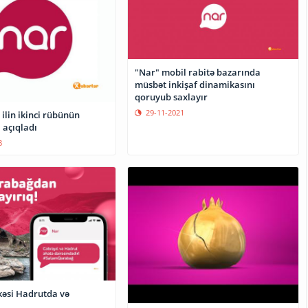
"Nar" mobil rabitə bazarında
müsbət inkişaf dinamikasını
qoruyub saxlayır
29-11-2021
 ilin ikinci rübünün
i açıqladı
8
kəsi Hadrutda və