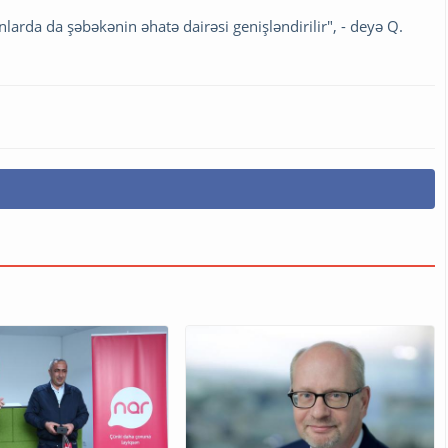
arda da şəbəkənin əhatə dairəsi genişləndirilir", - deyə Q.