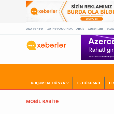
ANA SƏHİFƏ
LAYİHƏ HAQQINDA
ARXİV
XƏBƏRLƏR
ƏLA
RƏQƏMSAL DÜNYA
E - HÖKUMƏT
TE
MOBİL RABİTƏ