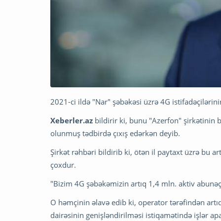
2021-ci ildə "Nar" şəbəkəsi üzrə 4G istifadəçilərin
Xeberler.az
bildirir ki, bunu "Azerfon" şirkətinin 
olunmuş tədbirdə çıxış edərkən deyib.
Şirkət rəhbəri bildirib ki, ötən il paytaxt üzrə bu 
çoxdur.
"Bizim 4G şəbəkəmizin artıq 1,4 mln. aktiv abunəç
O həmçinin əlavə edib ki, operator tərəfindən art
dairəsinin genişləndirilməsi istiqamətində işlər apar