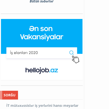
Bütün xəbərlər
SORĞU
İT mütəxəssislər iş yerlərini hansı meyarlar