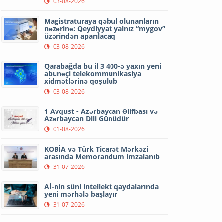
03-08-2026
Magistraturaya qəbul olunanların
nəzərinə: Qeydiyyat yalnız “mygov”
üzərindən aparılacaq
03-08-2026
Qarabağda bu il 3 400-ə yaxın yeni
abunəçi telekommunikasiya
xidmətlərinə qoşulub
03-08-2026
1 Avqust - Azərbaycan Əlifbası və
Azərbaycan Dili Günüdür
01-08-2026
KOBİA və Türk Ticarət Mərkəzi
arasında Memorandum imzalanıb
31-07-2026
Aİ-nin süni intellekt qaydalarında
yeni mərhələ başlayır
31-07-2026