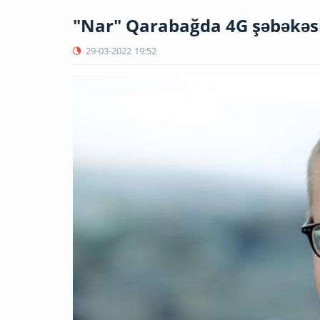
"Nar" Qarabağda 4G şəbəkəsin
29-03-2022
19:52