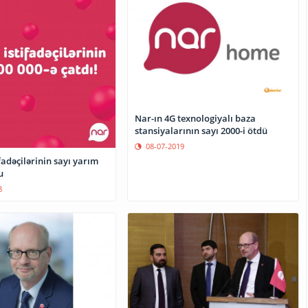
Nar-ın 4G texnologiyalı baza
stansiyalarının sayı 2000-i ötdü
08-07-2019
fadəçilərinin sayı yarım
u
8