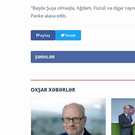
"Başda Şuşa olmaqla, Ağdam, Füzuli və digər rayonl
Panke əlavə edib.
Paylaş
Tweet
ŞƏRHLƏR
OXŞAR XƏBƏRLƏR