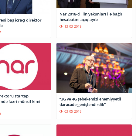
Nar 2018-ci ilin yekunları ilə bağlı
hesabatını açıqlayıb
yeni baş icraçı direktor
ub
13-03-2019
7
rektoru startap
“3G və 4G şəbəkəmizi əhəmiyyətli
ndə fəxri münsif kimi
dərəcədə genişləndirdik”
b
03-05-2018
3