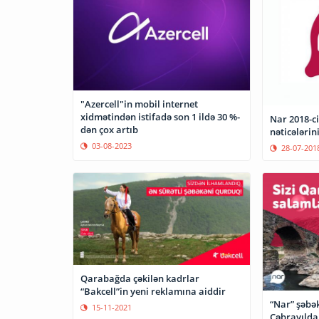
"Azercell"in mobil internet
xidmətindən istifadə son 1 ildə 30 %-
Nar 2018-ci
dən çox artıb
nəticələrin
03-08-2023
28-07-201
Qarabağda çəkilən kadrlar
“Bakcell”in yeni reklamına aiddir
“Nar” şəbə
15-11-2021
Cəbrayılda