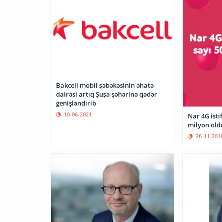
Bakcell mobil şəbəkəsinin əhatə
dairəsi artıq Şuşa şəhərinə qədər
genişləndirib
10-06-2021
Nar 4G isti
milyon old
28-11-201