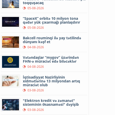
toqquşacaq
05-08-2026
“SpaceX” orbitə 10 milyon tona
qədər yük çıxarmağı planlaşdırır
05-08-2026
Bakcell rouminqi ilə yay tətilində
dünyanı kəşf et
04-08-2026
Vətəndaşlar “mygov” üzərindən
FHN-ə müraciət edə biləcəklər
04-08-2026
İqtisadiyyat Nazirliyinin
xidmətlərinə 13 milyondan artıq
müraciət olub
03-08-2026
"Elektron kredit və zəmanət"
sisteminin Əsasnaməsi" dəyişib
03-08-2026