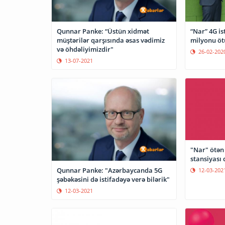
Qunnar Panke: “Üstün xidmət
“Nar” 4G is
müştərilər qarşısında əsas vədimiz
milyonu öt
və öhdəliyimizdir"
26-02-202
13-07-2021
"Nar" ötən 
stansiyası 
Qunnar Panke: "Azərbaycanda 5G
12-03-202
şəbəkəsini də istifadəyə verə bilərik"
12-03-2021