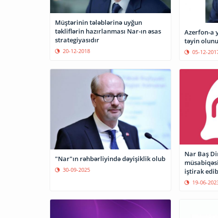
Müştərinin tələblərinə uyğun
təkliflərin hazırlanması Nar-ın əsas
Azerfon-a​ 
strategiyasıdır
təyin olun
20-12-2018
05-12-201
Nar Baş Di
"Nar"ın rəhbərliyində dəyişiklik olub
müsabiqəsi
30-09-2025
iştirak edi
19-06-202