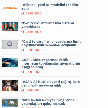
“Alibaba” yeni AI modelini təqdim
edib
03-08-2026
“Dənizçilik” informasiya sistemi
yaradılacaq
03-08-2026
"Card to card" əməliyyatlarına limit
qoyulmasının səbəbləri açıqlanıb
03-08-2026
ADB: CAREC rəqəmsal dəhlizi
internetin topdansatış qiymətlərini
aşağı salacaq
03-08-2026
“ASAN AI Hub” növbəti çağırış üzrə
qalib həll müəyyən edib
03-08-2026
Nazir Rəşad Nəbiyev Zəngilanda
vətəndaşları qəbul edəcək