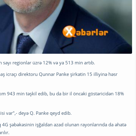
in sayı regionlar üzrə 12% və ya 513 min artıb.
baş icraçı direktoru Qunnar Panke şirkətin 15 illiyinə həsr
artım 943 min təşkil edib, bu da bir il öncəki göstəricidən 18%
isi var",- deyə Q. Panke qeyd edib.
ıq 4G şəbəkəsinin işğaldan azad olunan rayonlarında da əhatə
ılır.