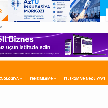
QƏ
XNOLOGİYA
TƏNZİMLƏMƏ
TELEKOM VƏ NƏQLİYYAT