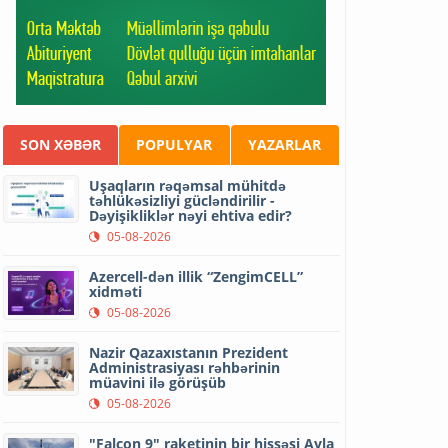
SON XƏBƏR
POPULYAR
YAZARLAR
Uşaqların rəqəmsal mühitdə
təhlükəsizliyi gücləndirilir -
Dəyişikliklər nəyi ehtiva edir?
05-08-2026
Azercell-dən illik “ZengimCELL”
xidməti
05-08-2026
Nazir Qazaxıstanın Prezident
Administrasiyası rəhbərinin
müavini ilə görüşüb
05-08-2026
"Falcon 9" raketinin bir hissəsi Ayla