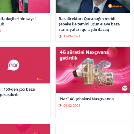
tifadəçilərinin sayı 1
Baş direktor: Qarabağın mobil
üb
şəbəkə ilə təmini üçün əlavə baza
stansiyaları quraşdırılacaq
0
17-06-2021
il 150-dən çox baza
quraşdırıb
“Nar” 4G şəbəkəsi Naxçıvanda
1
09-02-2023