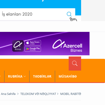
RUBRİKA
TƏDBİRLƏR
MÜSAHİBƏ
Ana Səhifə
TELEKOM VƏ NƏQLİYYAT
MOBİL RABİTƏ