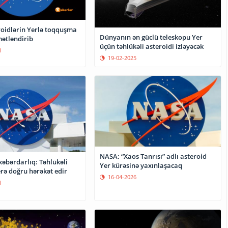
oidlərin Yerlə toqquşma
Dünyanın ən güclü teleskopu Yer
mətləndirib
üçün təhlükəli asteroidi izləyəcək
1
19-02-2025
NASA: “Xaos Tanrısı” adlı asteroid
əbərdarlıq: Təhlükəli
Yer kürəsinə yaxınlaşacaq
rə doğru hərəkət edir
16-04-2026
1