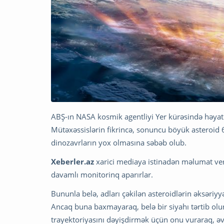
ABŞ-ın NASA kosmik agentliyi Yer kürəsində həyatı 
Mütəxəssislərin fikrincə, sonuncu böyük asteroid 
dinozavrların yox olmasına səbəb olub.
Xeberler.az
xarici mediaya istinadən məlumat veri
davamlı monitorinq aparırlar.
Bununla belə, adları çəkilən asteroidlərin əksəriyy
Ancaq buna baxmayaraq, belə bir siyahı tərtib ol
trayektoriyasını dəyişdirmək üçün onu vuraraq, əv