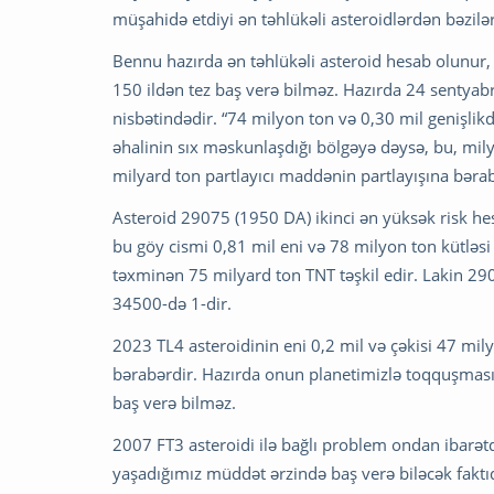
müşahidə etdiyi ən təhlükəli asteroidlərdən bəzilər
Bennu hazırda ən təhlükəli asteroid hesab olunur, 
150 ildən tez baş verə bilməz. Hazırda 24 sentya
nisbətindədir. “74 milyon ton və 0,30 mil genişl
əhalinin sıx məskunlaşdığı bölgəyə dəysə, bu, milyo
milyard ton partlayıcı maddənin partlayışına bərabə
Asteroid 29075 (1950 DA) ikinci ən yüksək risk hesa
bu göy cismi 0,81 mil eni və 78 milyon ton kütləsi
təxminən 75 milyard ton TNT təşkil edir. Lakin 2
34500-də 1-dir.
2023 TL4 asteroidinin eni 0,2 mil və çəkisi 47 mi
bərabərdir. Hazırda onun planetimizlə toqquşması
baş verə bilməz.
2007 FT3 asteroidi ilə bağlı problem ondan ibarətd
yaşadığımız müddət ərzində baş verə biləcək faktıd