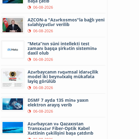
başa çatıb
06-08-2026
AZCON-a "Azərkosmos"la bağlı yeni
səlahiyyətlər verilib
06-08-2026
“Meta”nın süni intellekti test
zamanı başqa şirkətin sisteminə
daxil olub
06-08-2026
Azərbaycanın rəqəmsal idarəçilik
model iki beynəlxalq mükafata
layiq görülüb
06-08-2026
DSMF 7 ayda 135 minə yaxın
elektron arayış verib
06-08-2026
Azərbaycan və Qazaxıstan
Transxəzər Fiber-Optik Kabel
Xəttinin çəkilişini başa çatdırıb