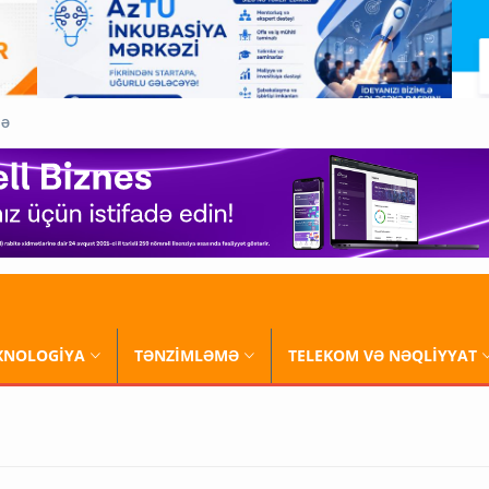
QƏ
XNOLOGİYA
TƏNZİMLƏMƏ
TELEKOM VƏ NƏQLİYYAT