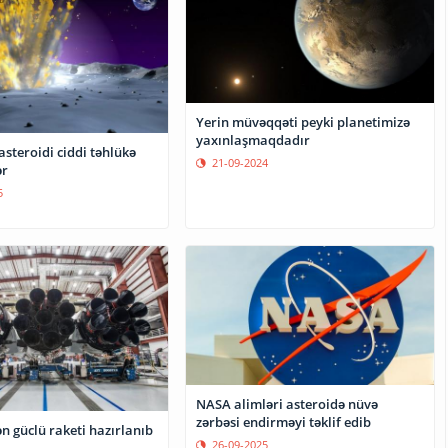
Yerin müvəqqəti peyki planetimizə
yaxınlaşmaqdadır
asteroidi ciddi təhlükə
21-09-2024
ər
5
NASA alimləri asteroidə nüvə
zərbəsi endirməyi təklif edib
n güclü raketi hazırlanıb
26-09-2025