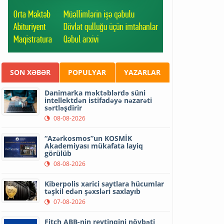
SON XƏBƏR
POPULYAR
YAZARLAR
Danimarka məktəblərdə süni
intellektdən istifadəyə nəzarəti
sərtləşdirir
08-08-2026
“Azərkosmos”un KOSMİK
Akademiyası mükafata layiq
görülüb
08-08-2026
Kiberpolis xarici saytlara hücumlar
təşkil edən şəxsləri saxlayıb
07-08-2026
Fitch ABB-nin reytinqini növbəti