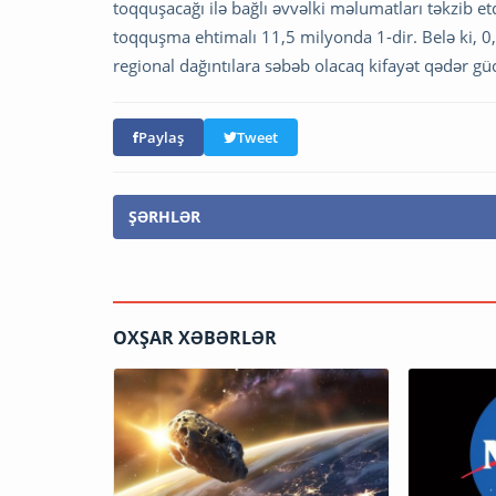
toqquşacağı ilə bağlı əvvəlki məlumatları təkzib 
toqquşma ehtimalı 11,5 milyonda 1-dir. Belə ki, 0
regional dağıntılara səbəb olacaq kifayət qədər güc
Paylaş
Tweet
ŞƏRHLƏR
OXŞAR XƏBƏRLƏR