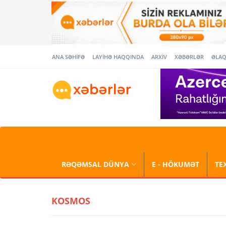
ANA SƏHİFƏ
LAYİHƏ HAQQINDA
ARXİV
XƏBƏRLƏR
ƏLA
RƏQƏMSAL DÜNYA
E - HÖKUMƏT
TE
KOSMOS