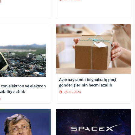
8
Azərbaycanda beynəlxalq poçt
göndərişlərinin həcmi azalıb
 ton elektron və elektron
ibilliyə atılıb
28-10-2024
5