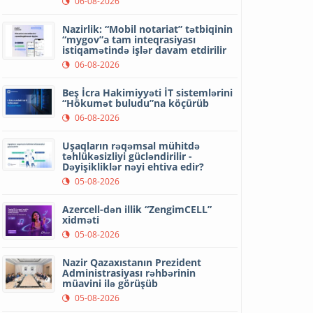
06-08-2026
Nazirlik: “Mobil notariat” tətbiqinin
“mygov”a tam inteqrasiyası
istiqamətində işlər davam etdirilir
06-08-2026
Beş İcra Hakimiyyəti İT sistemlərini
“Hökumət buludu”na köçürüb
06-08-2026
Uşaqların rəqəmsal mühitdə
təhlükəsizliyi gücləndirilir -
Dəyişikliklər nəyi ehtiva edir?
05-08-2026
Azercell-dən illik “ZengimCELL”
xidməti
05-08-2026
Nazir Qazaxıstanın Prezident
Administrasiyası rəhbərinin
müavini ilə görüşüb
05-08-2026