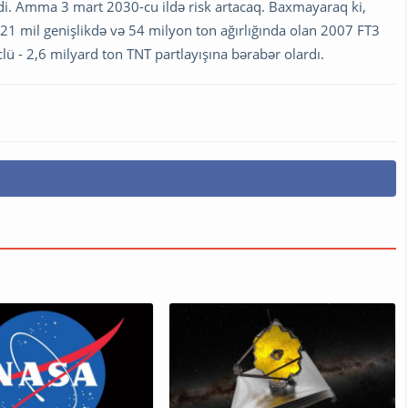
etdi. Amma 3 mart 2030-cu ildə risk artacaq. Baxmayaraq ki,
,21 mil genişlikdə və 54 milyon ton ağırlığında olan 2007 FT3
lü - 2,6 milyard ton TNT partlayışına bərabər olardı.