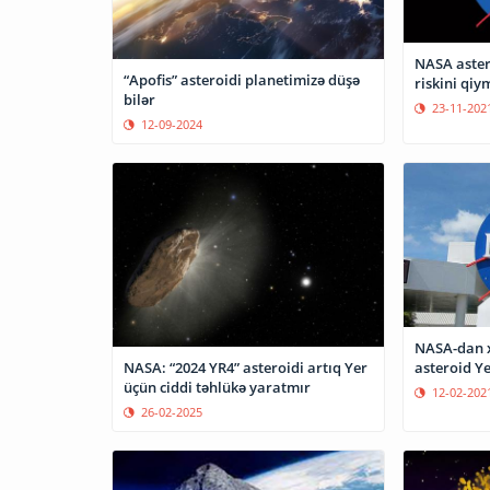
NASA aster
“Apofis” asteroidi planetimizə düşə
riskini qiy
bilər
23-11-202
12-09-2024
NASA-dan x
asteroid Ye
NASA: “2024 YR4” asteroidi artıq Yer
üçün ciddi təhlükə yaratmır
12-02-202
26-02-2025