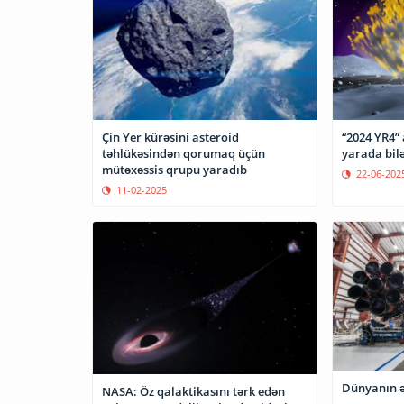
Çin Yer kürəsini asteroid
“2024 YR4” 
təhlükəsindən qorumaq üçün
yarada bil
mütəxəssis qrupu yaradıb
22-06-202
11-02-2025
Dünyanın ə
NASA: Öz qalaktikasını tərk edən