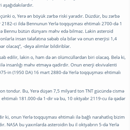
i aşağıdakılardır.
çünki o, Yerə ən böyük zərbə riski yaradır. Düzdür, bu zərbə
br 2182-ci ildə Bennunun Yerlə toqquşması ehtimalı 2700-də 1
ikdə Bennu bütün dünyanı məhv edə bilməz. Lakin asteroid
nlarla insan tələfatına səbəb ola bilər və onun enerjisi 1,4
r olacaq”, -deyə alimlər bildiriblər.
b edilir, lakin o, həm də ən ölümcüllərdən biri olacaq. Belə ki,
 ilə insanlığı məhv etməyə qadirdir. Onun enerji ekvivalenti
9075-in (1950 DA) 16 mart 2880-də Yerlə toqquşması ehtimalı
lyon tondur. Bu, Yerə düşən 7,5 milyard ton TNT gücündə cismə
 ehtimalı 181.000-də 1-dir və bu, 10 oktyabr 2119-cu ilə qədər
ir ki, onun Yerlə toqquşması ehtimalı ilə bağlı narahatlıq bizim
ır. NASA bu yaxınlarda asteroidin bu il oktyabrın 5-də Yerlə