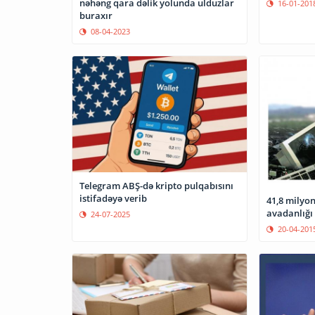
nəhəng qara dəlik yolunda ulduzlar
16-01-201
buraxır
08-04-2023
Telegram ABŞ-də kripto pulqabısını
istifadəyə verib
41,8 milyon
avadanlığı z
24-07-2025
20-04-201