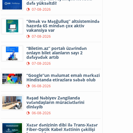
dəfə yüksəltdi!
07-08-2026
“Əmək və Məşğulluq” altsistemində
hazırda 65 mindən çox aktiv
vakansiya var
07-08-2026
“Biletim.az” portalı üzərindən
onlayn bilet alanların sayı 2
dəfəyədək artıb
07-08-2026
“Google”un məlumat emalı mərkəzi
Hindistanda etirazlara səbəb olub
06-08-2026
Rəşad Nəbiyev Zəngilanda
vətəndaşların müraciətlərini
dinləyib
06-08-2026
Xəzər dənizinin dibi ilə Trans-Xəzər
Fiber-Optik Kabel Xəttinin çəkilişi