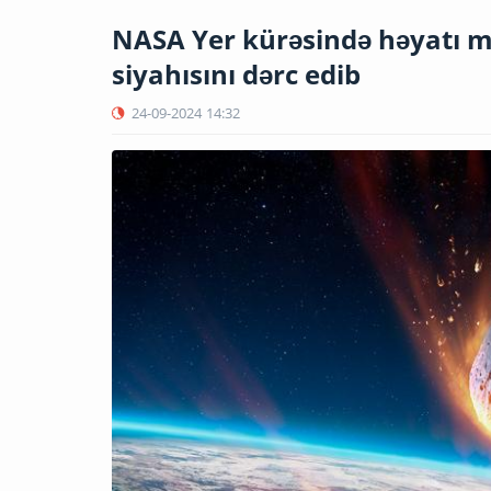
NASA Yer kürəsində həyatı mə
siyahısını dərc edib
24-09-2024
14:32