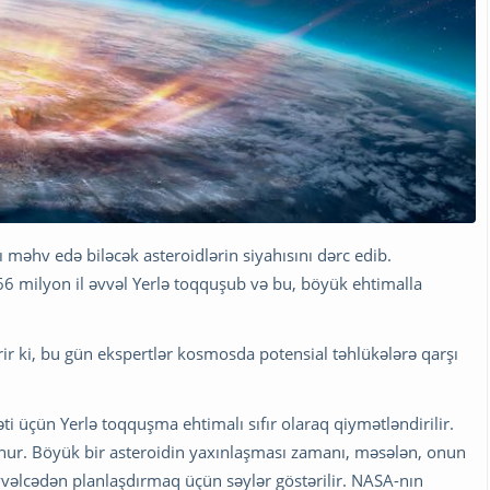
məhv edə biləcək asteroidlərin siyahısını dərc edib.
66 milyon il əvvəl Yerlə toqquşub və bu, böyük ehtimalla
r ki, bu gün ekspertlər kosmosda potensial təhlükələrə qarşı
əti üçün Yerlə toqquşma ehtimalı sıfır olaraq qiymətləndirilir.
unur. Böyük bir asteroidin yaxınlaşması zamanı, məsələn, onun
vəlcədən planlaşdırmaq üçün səylər göstərilir. NASA-nın