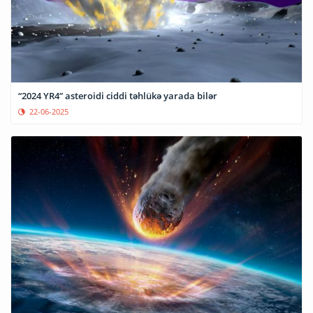
“2024 YR4” asteroidi ciddi təhlükə yarada bilər
22-06-2025