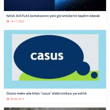
NASA 3I/ATLAS kometasının yeni görüntülərini təqdim edəcək
19-11-2025
Özünü məhv edə bilən “casus” elektronikası yaradılıb
08-06-2015