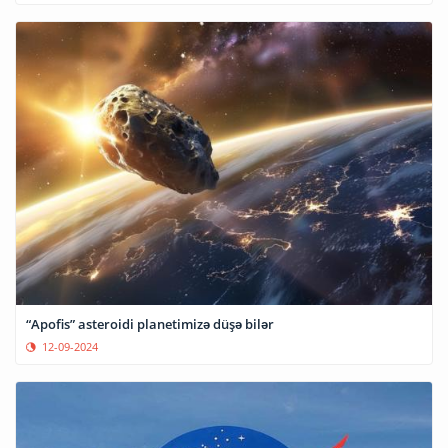
“Apofis” asteroidi planetimizə düşə bilər
12-09-2024