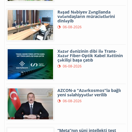
Rəşad Nəbiyev Zəngilanda
vətəndaşların müraciətlərini
dinləyib
06-08-2026
Xəzər dənizinin dibi ilə Trans-
Xəzər Fiber-Optik Kabel Xəttinin
çəkilişi başa çatıb
06-08-2026
AZCON-a "Azərkosmos"la bağlı
yeni səlahiyyətlər verilib
06-08-2026
“Meta”nın süni intellekti test