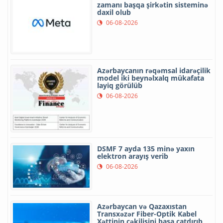
zamanı başqa şirkətin sisteminə
daxil olub
06-08-2026
Azərbaycanın rəqəmsal idarəçilik
model iki beynəlxalq mükafata
layiq görülüb
06-08-2026
DSMF 7 ayda 135 minə yaxın
elektron arayış verib
06-08-2026
Azərbaycan və Qazaxıstan
Transxəzər Fiber-Optik Kabel
Xəttinin çəkilişini başa çatdırıb