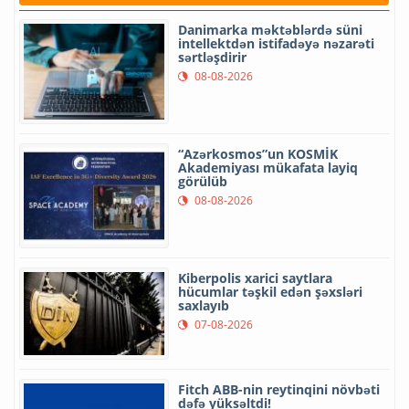
Danimarka məktəblərdə süni
intellektdən istifadəyə nəzarəti
sərtləşdirir
08-08-2026
“Azərkosmos”un KOSMİK
Akademiyası mükafata layiq
görülüb
08-08-2026
Kiberpolis xarici saytlara
hücumlar təşkil edən şəxsləri
saxlayıb
07-08-2026
Fitch ABB-nin reytinqini növbəti
dəfə yüksəltdi!