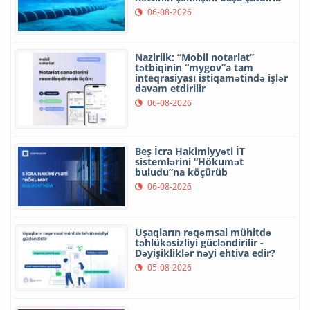
06-08-2026
Nazirlik: “Mobil notariat”
tətbiqinin “mygov”a tam
inteqrasiyası istiqamətində işlər
davam etdirilir
06-08-2026
Beş İcra Hakimiyyəti İT
sistemlərini “Hökumət
buludu”na köçürüb
06-08-2026
Uşaqların rəqəmsal mühitdə
təhlükəsizliyi gücləndirilir -
Dəyişikliklər nəyi ehtiva edir?
05-08-2026