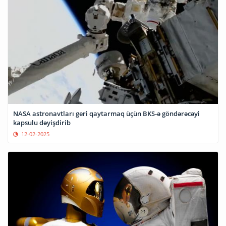
NASA astronavtları geri qaytarmaq üçün BKS-ə göndərəcəyi
kapsulu dəyişdirib
12-02-2025