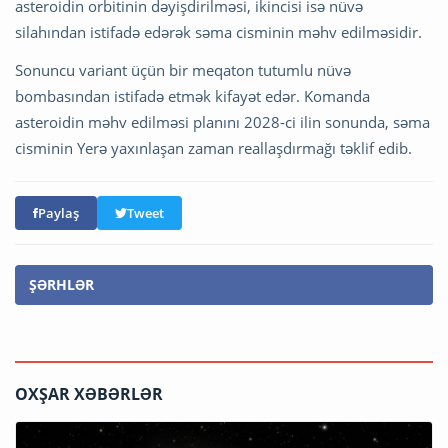
asteroidin orbitinin dəyişdirilməsi, ikincisi isə nüvə
silahından istifadə edərək səma cisminin məhv edilməsidir.
Sonuncu variant üçün bir meqaton tutumlu nüvə
bombasından istifadə etmək kifayət edər. Komanda
asteroidin məhv edilməsi planını 2028-ci ilin sonunda, səma
cisminin Yerə yaxınlaşan zaman reallaşdırmağı təklif edib.
Paylaş
Tweet
ŞƏRHLƏR
OXŞAR XƏBƏRLƏR