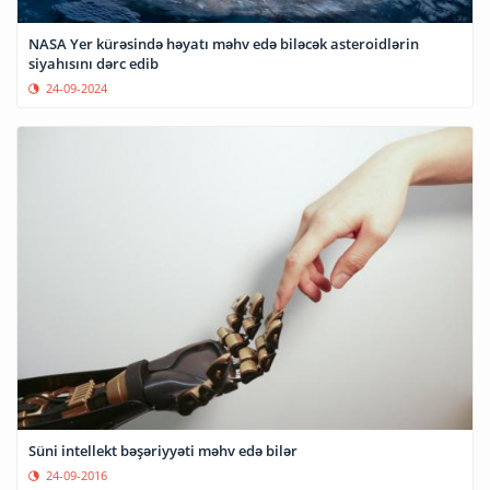
NASA Yer kürəsində həyatı məhv edə biləcək asteroidlərin
siyahısını dərc edib
24-09-2024
Süni intellekt bəşəriyyəti məhv edə bilər
24-09-2016