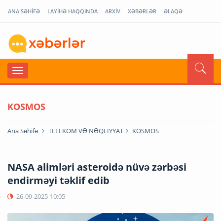
ANA SƏHİFƏ
LAYİHƏ HAQQINDA
ARXİV
XƏBƏRLƏR
ƏLAQƏ
KOSMOS
Ana Səhifə
TELEKOM VƏ NƏQLİYYAT
KOSMOS
NASA alimləri asteroidə nüvə zərbəsi
endirməyi təklif edib
26-09-2025
10:05