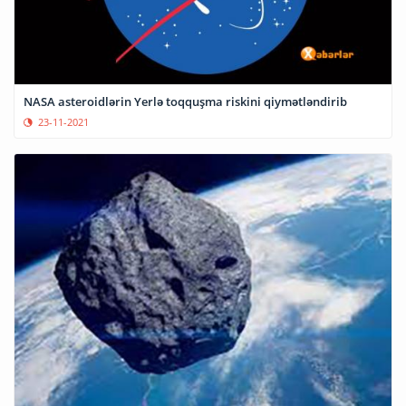
NASA asteroidlərin Yerlə toqquşma riskini qiymətləndirib
23-11-2021