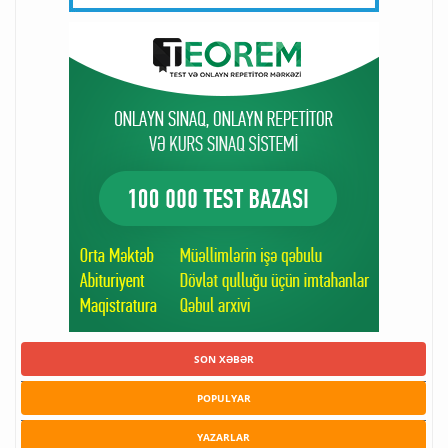
SON XƏBƏR
POPULYAR
YAZARLAR