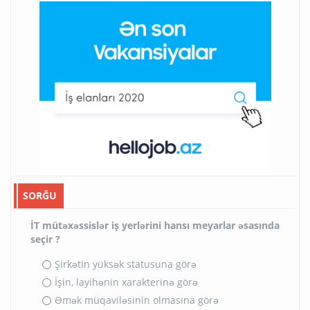
SORĞU
İT mütəxəssislər iş yerlərini hansı meyarlar əsasında
seçir ?
Şirkətin yüksək statusuna görə
İşin, layihənin xarakterinə görə
Əmək müqaviləsinin olmasına görə