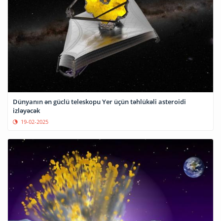
Dünyanın ən güclü teleskopu Yer üçün təhlükəli asteroidi
izləyəcək
19-02-2025