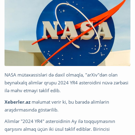
NASA mütəxəssisləri də daxil olmaqla, "arXiv"dən olan
beynəlxalq alimlər qrupu 2024 YR4 asteroidini nüvə zərbəsi
ilə məhv etməyi təklif edib.
Xeberler.az
məlumat verir ki, bu barədə alimlərin
araşdırmasında göstərilib.
Alimlər "2024 YR4" asteroidinin Ay ilə toqquşmasının
qarşısını almaq üçün iki üsul təklif ediblər. Birincisi