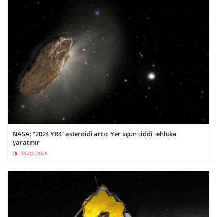
NASA: “2024 YR4” asteroidi artıq Yer üçün ciddi təhlükə
yaratmır
26-02-2025