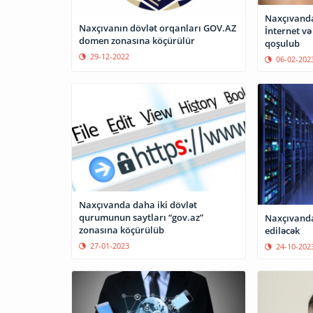
Naxçıvanda
Naxçıvanın dövlət orqanları GOV.AZ
İnternet və
domen zonasına köçürülür
qoşulub
29-12-2022
06-02-202
Naxçıvanda daha iki dövlət
qurumunun saytları “gov.az”
Naxçıvanda
zonasına köçürülüb
ediləcək
27-01-2023
24-10-202