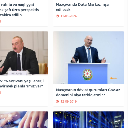
Naxçıvanda Data Mərkəz inşa
rabitə və nəqliyyat
ediləcək
nkişafı üzrə perspektiv
akirə edilib
11-01-2024
3
v: “Naxçıvanı yaşıl enerji
evirmək planlarımız var”
Naxçıvanın dövlət qurumları Gov.az
3
domenini niyə tətbiq etmir?
12-09-2019