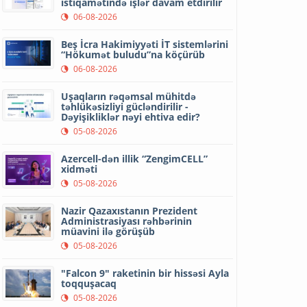
istiqamətində işlər davam etdirilir
06-08-2026
Beş İcra Hakimiyyəti İT sistemlərini
“Hökumət buludu”na köçürüb
06-08-2026
Uşaqların rəqəmsal mühitdə
təhlükəsizliyi gücləndirilir -
Dəyişikliklər nəyi ehtiva edir?
05-08-2026
Azercell-dən illik “ZengimCELL”
xidməti
05-08-2026
Nazir Qazaxıstanın Prezident
Administrasiyası rəhbərinin
müavini ilə görüşüb
05-08-2026
"Falcon 9" raketinin bir hissəsi Ayla
toqquşacaq
05-08-2026