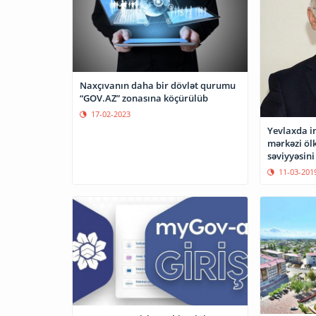
Naxçıvanın daha bir dövlət qurumu
“GOV.AZ” zonasına köçürülüb
17-02-2023
Yevlaxda i
mərkəzi ölk
səviyyəsini
11-03-201