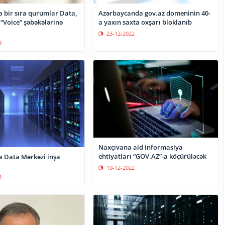
 bir sıra qurumlar Data,
Azərbaycanda gov.az domeninin 40-
 “Voice” şəbəkələrinə
a yaxın saxta oxşarı bloklanıb
23-12-2022
3
Naxçıvana aid informasiya
ehtiyatları “GOV.AZ”-a köçürüləcək
 Data Mərkəzi inşa
10-12-2022
3