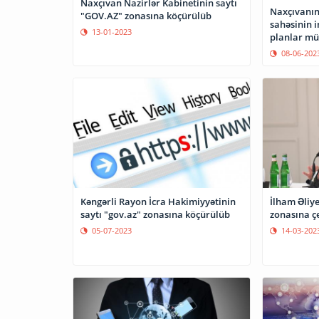
Naxçıvan Nazirlər Kabinetinin saytı
Naxçıvanın 
"GOV.AZ" zonasına köçürülüb
sahəsinin i
13-01-2023
planlar müz
08-06-202
Kəngərli Rayon İcra Hakimiyyətinin
İlham Əliye
saytı "gov.az" zonasına köçürülüb
zonasına ç
05-07-2023
14-03-202