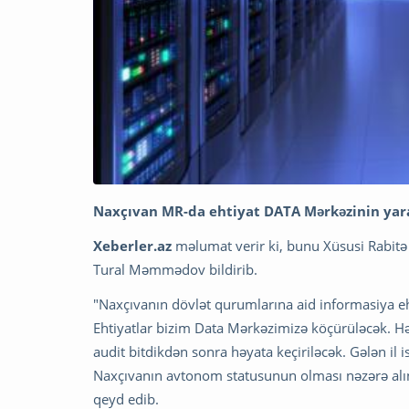
Naxçıvan MR-da ehtiyat DATA Mərkəzinin yara
Xeberler.az
məlumat verir ki, bunu Xüsusi Rabitə 
Tural Məmmədov bildirib.
"Naxçıvanın dövlət qurumlarına aid informasiya eht
Ehtiyatlar bizim Data Mərkəzimizə köçürüləcək. Həl
audit bitdikdən sonra həyata keçiriləcək. Gələn il
Naxçıvanın avtonom statusunun olması nəzərə alın
qeyd edib.