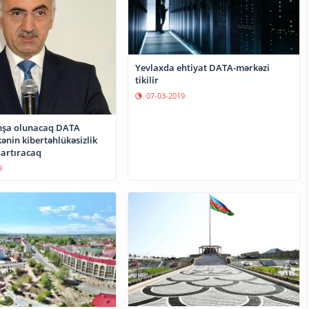
Yevlaxda ehtiyat DATA-mərkəzi
tikilir
07-03-2019
nşa olunacaq DATA
ənin kibertəhlükəsizlik
 artıracaq
9