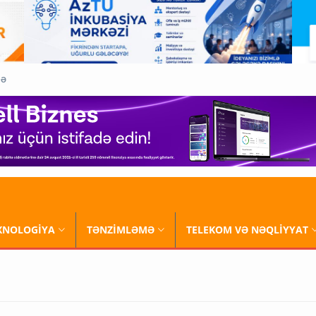
QƏ
XNOLOGİYA
TƏNZİMLƏMƏ
TELEKOM VƏ NƏQLİYYAT