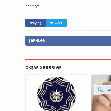
REPORT
Paylaş
Tweet
ŞƏRHLƏR
OXŞAR XƏBƏRLƏR