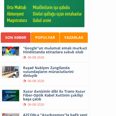
SON XƏBƏR
POPULYAR
YAZARLAR
“Google”un məlumat emalı mərkəzi
Hindistanda etirazlara səbəb olub
06-08-2026
Rəşad Nəbiyev Zəngilanda
vətəndaşların müraciətlərini
dinləyib
06-08-2026
Xəzər dənizinin dibi ilə Trans-Xəzər
Fiber-Optik Kabel Xəttinin çəkilişi
başa çatıb
06-08-2026
AZCON-a "Azərkosmos"la bağlı yeni