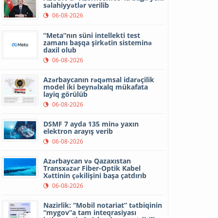
səlahiyyətlər verilib
06-08-2026
“Meta”nın süni intellekti test
zamanı başqa şirkətin sisteminə
daxil olub
06-08-2026
Azərbaycanın rəqəmsal idarəçilik
model iki beynəlxalq mükafata
layiq görülüb
06-08-2026
DSMF 7 ayda 135 minə yaxın
elektron arayış verib
06-08-2026
Azərbaycan və Qazaxıstan
Transxəzər Fiber-Optik Kabel
Xəttinin çəkilişini başa çatdırıb
06-08-2026
Nazirlik: “Mobil notariat” tətbiqinin
“mygov”a tam inteqrasiyası