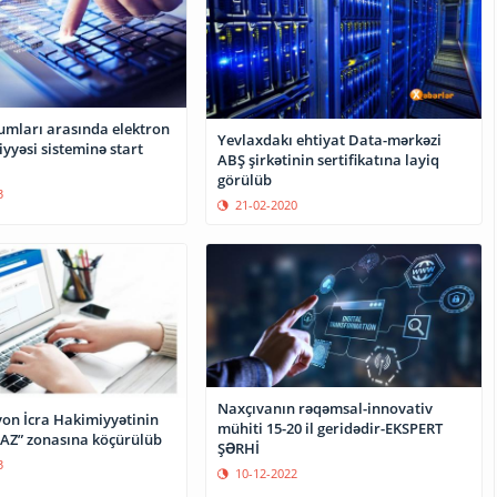
umları arasında elektron
Yevlaxdakı ehtiyat Data-mərkəzi
yyəsi sisteminə start
ABŞ şirkətinin sertifikatına layiq
görülüb
3
21-02-2020
Naxçıvanın rəqəmsal-innovativ
on İcra Hakimiyyətinin
mühiti 15-20 il geridədir-EKSPERT
.AZ” zonasına köçürülüb
ŞƏRHİ
3
10-12-2022