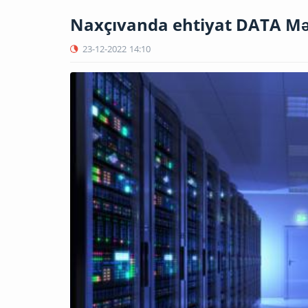
Naxçıvanda ehtiyat DATA Mə
23-12-2022
14:10