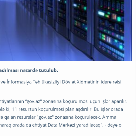
dılması nəzərdə tutulub.
və İnformasiya Təhlükəsizliyi Dövlət Xidmətinin idarə rəisi
iyatlarının “gov.az" zonasına köçürülməsi üçün işlər aparılır.
ə ki, 11 resursun köçürülməsi planlaşdırılır. Bu işlər orada
 isə qalan resurslar "gov.az" zonasına köçürüləcək. Amma
araq orada da ehtiyat Data Mərkəzi yaradılacaq", - deyə o