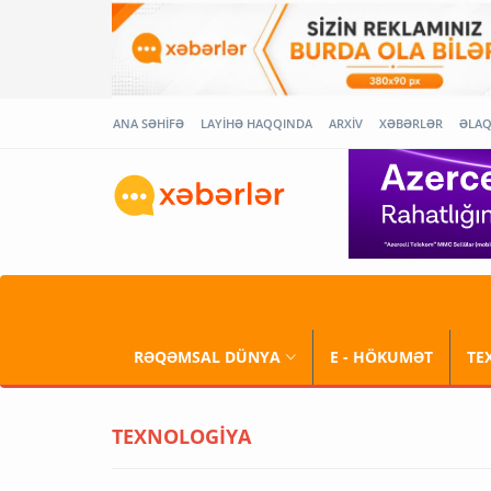
ANA SƏHİFƏ
LAYİHƏ HAQQINDA
ARXİV
XƏBƏRLƏR
ƏLA
RƏQƏMSAL DÜNYA
E - HÖKUMƏT
TE
TEXNOLOGİYA