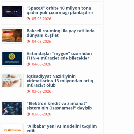
“SpaceX” orbitə 10 milyon tona
qədər yük çıxarmağı planlaşdırır
05-08-2026
Bakcell rouminqi ilə yay tətilində
dünyanı kəşf et
04-08-2026
Vətəndaşlar “mygov” üzərindən
FHN-ə müraciət edə biləcəklər
04-08-2026
İqtisadiyyat Nazirliyinin
xidmətlərinə 13 milyondan artıq
müraciət olub
03-08-2026
"Elektron kredit və zəmanət"
sisteminin Əsasnaməsi" dəyişib
03-08-2026
“Alibaba” yeni AI modelini təqdim
edib