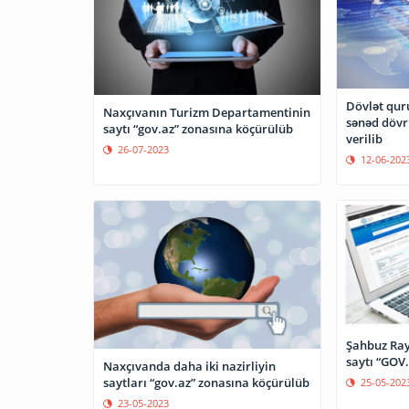
Dövlət qur
Naxçıvanın Turizm Departamentinin
sənəd dövri
saytı “gov.az” zonasına köçürülüb
verilib
26-07-2023
12-06-202
Şahbuz Ray
saytı “GOV
Naxçıvanda daha iki nazirliyin
saytları “gov.az” zonasına köçürülüb
25-05-202
23-05-2023