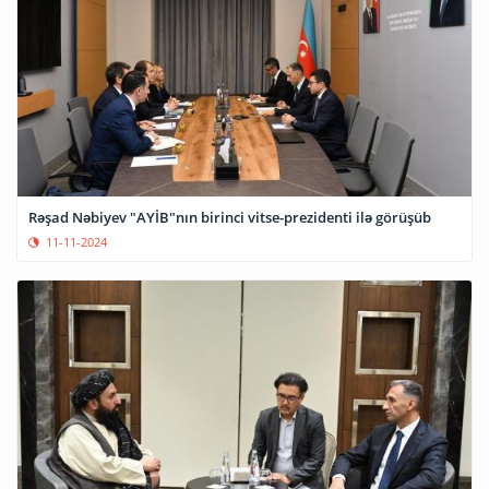
Rəşad Nəbiyev "AYİB"nın birinci vitse-prezidenti ilə görüşüb
11-11-2024