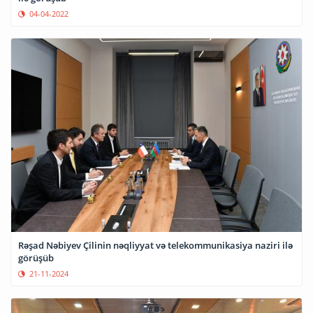
04-04-2022
Rəşad Nəbiyev Çilinin nəqliyyat və telekommunikasiya naziri ilə
görüşüb
21-11-2024