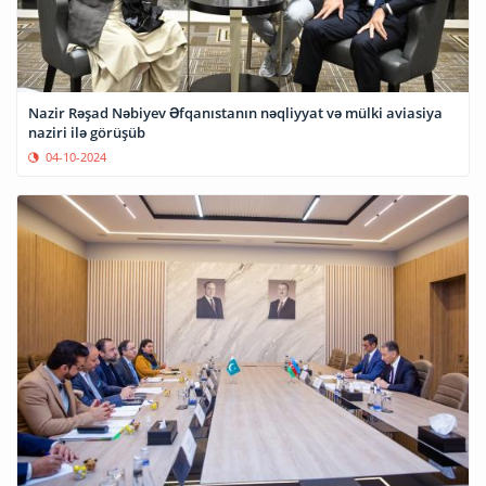
Nazir Rəşad Nəbiyev Əfqanıstanın nəqliyyat və mülki aviasiya
naziri ilə görüşüb
04-10-2024