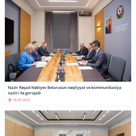
Nazir Rəşad Nəbiyev Belarusun nəqliyyat və kommunikasiya
naziri ilə görüşüb
16-05-2024