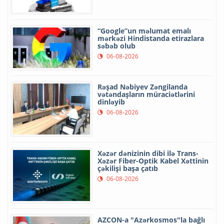
“Google”un məlumat emalı
mərkəzi Hindistanda etirazlara
səbəb olub
06-08-2026
Rəşad Nəbiyev Zəngilanda
vətəndaşların müraciətlərini
dinləyib
06-08-2026
Xəzər dənizinin dibi ilə Trans-
Xəzər Fiber-Optik Kabel Xəttinin
çəkilişi başa çatıb
06-08-2026
AZCON-a "Azərkosmos"la bağlı