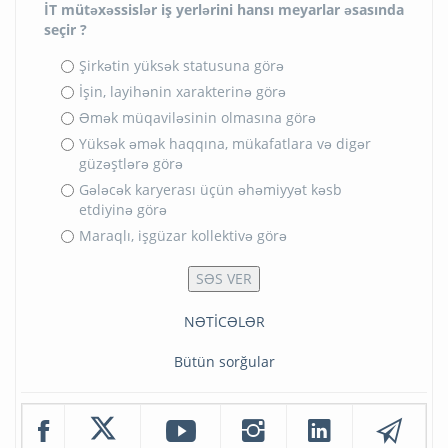
İT mütəxəssislər iş yerlərini hansı meyarlar əsasında
seçir ?
Şirkətin yüksək statusuna görə
İşin, layihənin xarakterinə görə
Əmək müqaviləsinin olmasına görə
Yüksək əmək haqqına, mükafatlara və digər
güzəştlərə görə
Gələcək karyerası üçün əhəmiyyət kəsb
etdiyinə görə
Maraqlı, işgüzar kollektivə görə
NƏTİCƏLƏR
Bütün sorğular