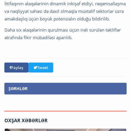
İttifaqının əlaqələrinin dinamik inkişaf etdiyi, rəqəmsallaşma
və nəqliyyat sahəsi də daxil olmaqla müxtəlif sektorlar üzrə
əməkdaşlıq üçün böyük potensialın olduğu bildirilib.
Daha sıx əlaqələrinin qurulması üçün irəli sürülən təkliflər
ətrafında fikir mübadiləsi aparılıb.
Paylaş
Tweet
ŞƏRHLƏR
OXŞAR XƏBƏRLƏR