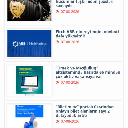
hücumlar təşkil edən şəxsləri
saxlayıb
07-08-2026
Fitch ABB-nin reytinqini növbəti
dəfə yüksəltdi!
07-08-2026
“Əmək və Məşğulluq”
altsistemində hazırda 65 mindən
çox aktiv vakansiya var
07-08-2026
“Biletim.az” portalı üzərindən
onlayn bilet alanların sayı 2
dəfəyədək artıb
07-08-2026