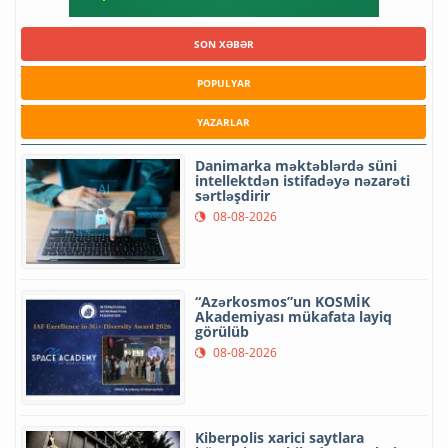
SON XƏBƏR
POPULYAR
YAZARLAR
Danimarka məktəblərdə süni
intellektdən istifadəyə nəzarəti
sərtləşdirir
08-08-2026
“Azərkosmos”un KOSMİK
Akademiyası mükafata layiq
görülüb
08-08-2026
Kiberpolis xarici saytlara