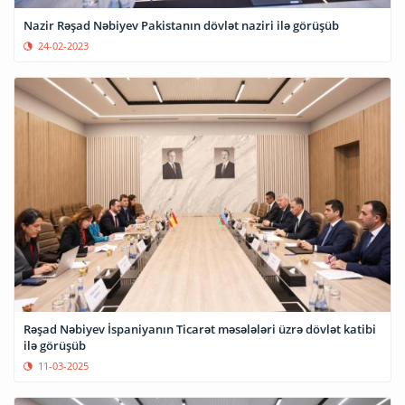
Nazir Rəşad Nəbiyev Pakistanın dövlət naziri ilə görüşüb
24-02-2023
Rəşad Nəbiyev İspaniyanın Ticarət məsələləri üzrə dövlət katibi
ilə görüşüb
11-03-2025