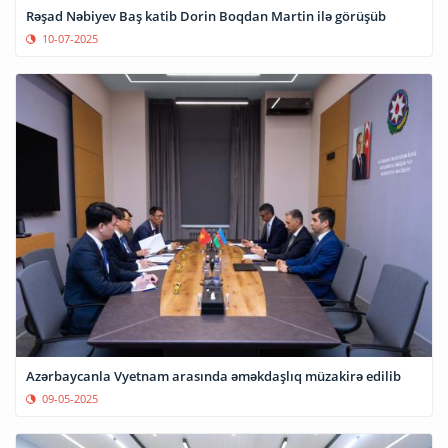
Rəşad Nəbiyev Baş katib Dorin Boqdan Martin ilə görüşüb
10-07-2025
Azərbaycanla Vyetnam arasında əməkdaşlıq müzakirə edilib
09-05-2025