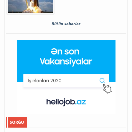
Bütün xəbərlər
SORĞU