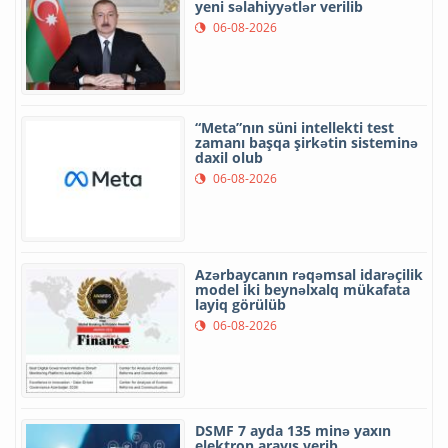
yeni səlahiyyətlər verilib
06-08-2026
“Meta”nın süni intellekti test
zamanı başqa şirkətin sisteminə
daxil olub
06-08-2026
Azərbaycanın rəqəmsal idarəçilik
model iki beynəlxalq mükafata
layiq görülüb
06-08-2026
DSMF 7 ayda 135 minə yaxın
elektron arayış verib