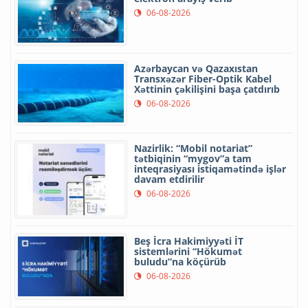
06-08-2026
Azərbaycan və Qazaxıstan
Transxəzər Fiber-Optik Kabel
Xəttinin çəkilişini başa çatdırıb
06-08-2026
Nazirlik: “Mobil notariat”
tətbiqinin “mygov”a tam
inteqrasiyası istiqamətində işlər
davam etdirilir
06-08-2026
Beş İcra Hakimiyyəti İT
sistemlərini “Hökumət
buludu”na köçürüb
06-08-2026