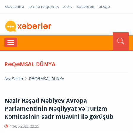
ANA SƏHİFƏ
LAYİHƏ HAQQINDA
ARXİV
XƏBƏRLƏR
ƏLAQƏ
RƏQƏMSAL DÜNYA
Ana Səhifə
RƏQƏMSAL DÜNYA
Nazir Rəşad Nəbiyev Avropa
Parlamentinin Nəqliyyat və Turizm
Komitəsinin sədr müavini ilə görüşüb
10-06-2022
22:25