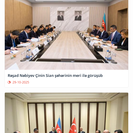
Rəşad Nəbiyev Çinin Sian şəhərinin meri ilə görüşüb
29-10-2025