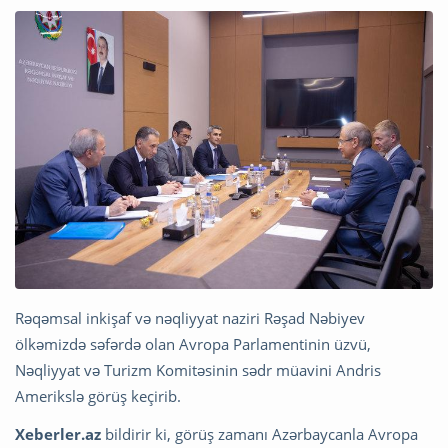
Rəqəmsal inkişaf və nəqliyyat naziri Rəşad Nəbiyev
ölkəmizdə səfərdə olan Avropa Parlamentinin üzvü,
Nəqliyyat və Turizm Komitəsinin sədr müavini Andris
Amerikslə görüş keçirib.
Xeberler.az
bildirir ki, görüş zamanı Azərbaycanla Avropa