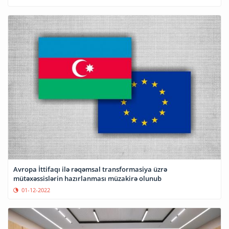
Avropa İttifaqı ilə rəqəmsal transformasiya üzrə
mütəxəssislərin hazırlanması müzakirə olunub
01-12-2022