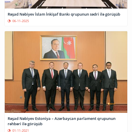
Rəşad Nəbiyev İslam İnkişaf Bankı qrupunun sədri ilə görüşüb
06-11-2025
Rəşad Nəbiyev Estoniya – Azərbaycan parlament qrupunun
rəhbəri ilə görüşüb
01-11-2021