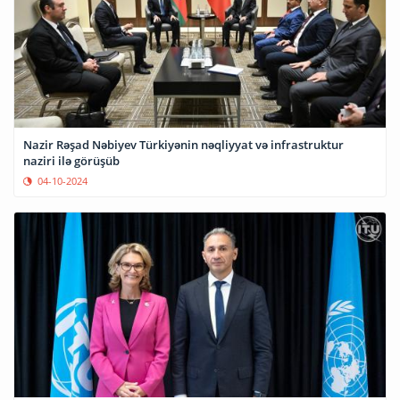
Nazir Rəşad Nəbiyev Türkiyənin nəqliyyat və infrastruktur
naziri ilə görüşüb
04-10-2024