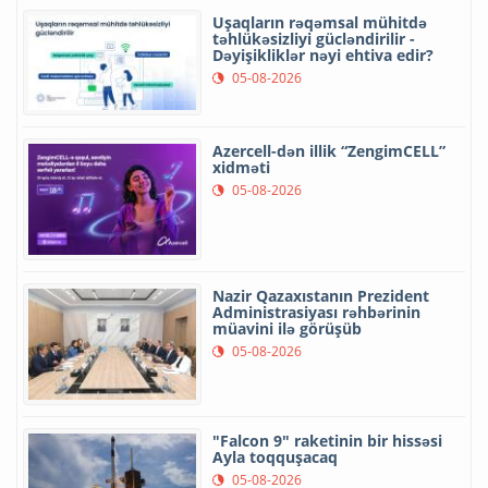
Uşaqların rəqəmsal mühitdə
təhlükəsizliyi gücləndirilir -
Dəyişikliklər nəyi ehtiva edir?
05-08-2026
Azercell-dən illik “ZengimCELL”
xidməti
05-08-2026
Nazir Qazaxıstanın Prezident
Administrasiyası rəhbərinin
müavini ilə görüşüb
05-08-2026
"Falcon 9" raketinin bir hissəsi
Ayla toqquşacaq
05-08-2026