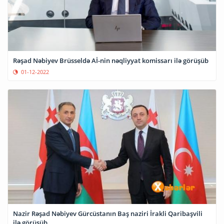
Rəşad Nəbiyev Brüsseldə Aİ-nin nəqliyyat komissarı ilə görüşüb
01-12-2022
Nazir Rəşad Nəbiyev Gürcüstanın Baş naziri İrakli Qaribaşvili
ilə görüşüb