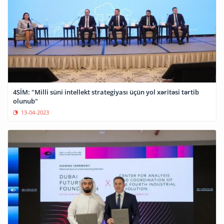
4SİM: "Milli süni intellekt strategiyası üçün yol xəritəsi tərtib
olunub"
13-04-2023