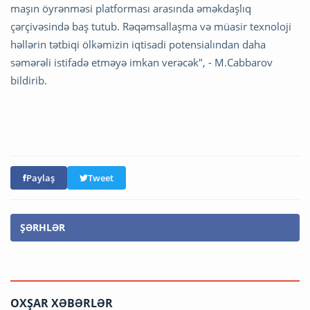
maşın öyrənməsi platforması arasında əməkdaşlıq
çərçivəsində baş tutub. Rəqəmsallaşma və müasir texnoloji
həllərin tətbiqi ölkəmizin iqtisadi potensialından daha
səmərəli istifadə etməyə imkan verəcək", - M.Cabbarov
bildirib.
Paylaş
Tweet
ŞƏRHLƏR
OXŞAR XƏBƏRLƏR