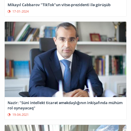
Mikayıl Cabbarov "TikTok"un vitse-prezidenti ilə görüşüb
17-01-2024
Nazir: "Süni intellekt ticarət əməkdaşlığının inkişafında mühüm
rol oynayacaq"
19-04-2021