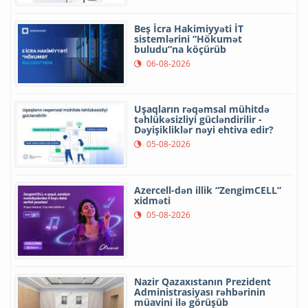
Beş İcra Hakimiyyəti İT
sistemlərini “Hökumət
buludu”na köçürüb
06-08-2026
Uşaqların rəqəmsal mühitdə
təhlükəsizliyi gücləndirilir -
Dəyişikliklər nəyi ehtiva edir?
05-08-2026
Azercell-dən illik “ZengimCELL”
xidməti
05-08-2026
Nazir Qazaxıstanın Prezident
Administrasiyası rəhbərinin
müavini ilə görüşüb