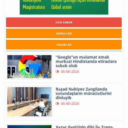
SON XƏBƏR
POPULYAR
YAZARLAR
“Google”un məlumat emalı
mərkəzi Hindistanda etirazlara
səbəb olub
06-08-2026
Rəşad Nəbiyev Zəngilanda
vətəndaşların müraciətlərini
dinləyib
06-08-2026
Xəzər dənizinin dibi ilə Trans-