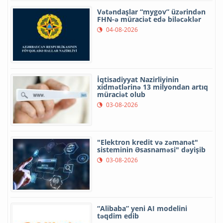
Vətəndaşlar “mygov” üzərindən
FHN-ə müraciət edə biləcəklər
04-08-2026
İqtisadiyyat Nazirliyinin
xidmətlərinə 13 milyondan artıq
müraciət olub
03-08-2026
"Elektron kredit və zəmanət"
sisteminin Əsasnaməsi" dəyişib
03-08-2026
“Alibaba” yeni AI modelini
təqdim edib