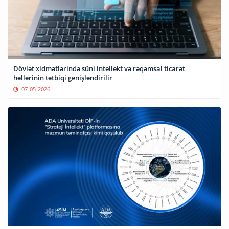
Dövlət xidmətlərində süni intellekt və rəqəmsal ticarət
həllərinin tətbiqi genişləndirilir
07-05-2026