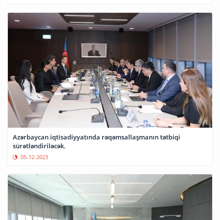
Azərbaycan iqtisadiyyatında rəqəmsallaşmanın tətbiqi
sürətləndiriləcək.
05-12-2023