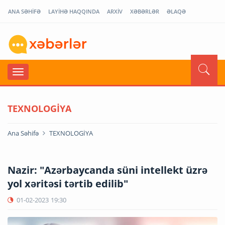
ANA SƏHİFƏ
LAYİHƏ HAQQINDA
ARXİV
XƏBƏRLƏR
ƏLAQƏ
TEXNOLOGİYA
Ana Səhifə
TEXNOLOGİYA
Nazir: "Azərbaycanda süni intellekt üzrə
yol xəritəsi tərtib edilib"
01-02-2023
19:30