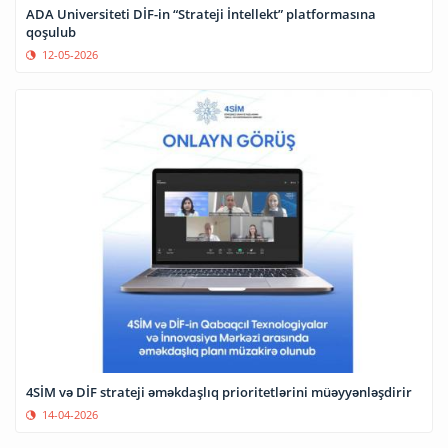
ADA Universiteti DİF-in “Strateji İntellekt” platformasına
qoşulub
12-05-2026
4SİM və DİF strateji əməkdaşlıq prioritetlərini müəyyənləşdirir
14-04-2026