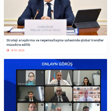
Strateji araşdırma və rəqəmsallaşma sahəsində qlobal trendlər
müzakirə edilib
18-01-2024