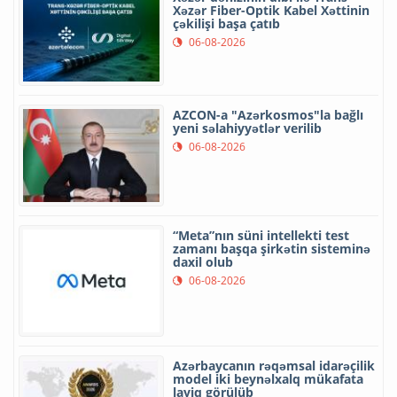
Xəzər Fiber-Optik Kabel Xəttinin
çəkilişi başa çatıb
06-08-2026
AZCON-a "Azərkosmos"la bağlı
yeni səlahiyyətlər verilib
06-08-2026
“Meta”nın süni intellekti test
zamanı başqa şirkətin sisteminə
daxil olub
06-08-2026
Azərbaycanın rəqəmsal idarəçilik
model iki beynəlxalq mükafata
layiq görülüb