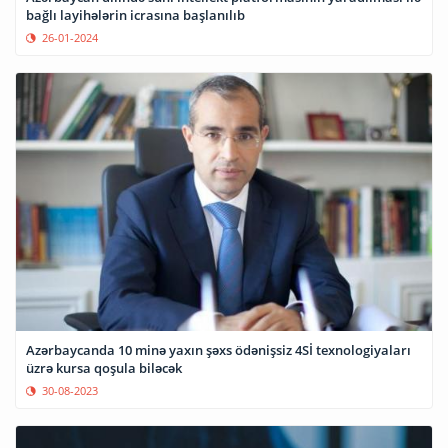
bağlı layihələrin icrasına başlanılıb
26-01-2024
Azərbaycanda 10 minə yaxın şəxs ödənişsiz 4Sİ texnologiyaları
üzrə kursa qoşula biləcək
30-08-2023