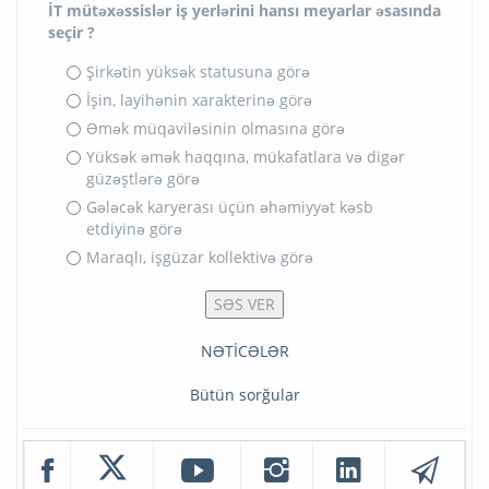
İT mütəxəssislər iş yerlərini hansı meyarlar əsasında
seçir ?
Şirkətin yüksək statusuna görə
İşin, layihənin xarakterinə görə
Əmək müqaviləsinin olmasına görə
Yüksək əmək haqqına, mükafatlara və digər
güzəştlərə görə
Gələcək karyerası üçün əhəmiyyət kəsb
etdiyinə görə
Maraqlı, işgüzar kollektivə görə
NƏTİCƏLƏR
Bütün sorğular