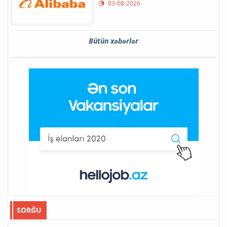
03-08-2026
Bütün xəbərlər
SORĞU