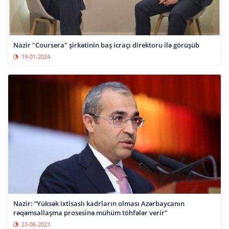
Nazir "Coursera" şirkətinin baş icraçı direktoru ilə görüşüb
19-01-2024
Nazir: “Yüksək ixtisaslı kadrların olması Azərbaycanın
rəqəmsallaşma prosesinə mühüm töhfələr verir”
23-06-2023