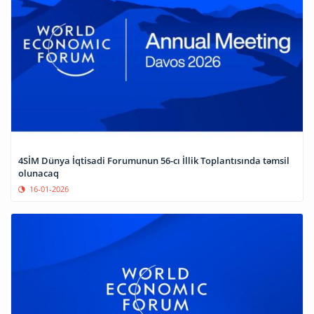
4SİM Dünya İqtisadi Forumunun 56-cı İllik Toplantısında təmsil
olunacaq
16-01-2026