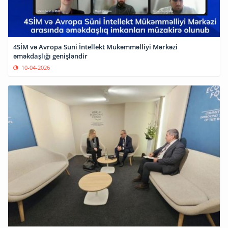
4SİM və Avropa Süni İntellekt Mükəmməlliyi Mərkəzi
əməkdaşlığı genişləndir
10-04-2026