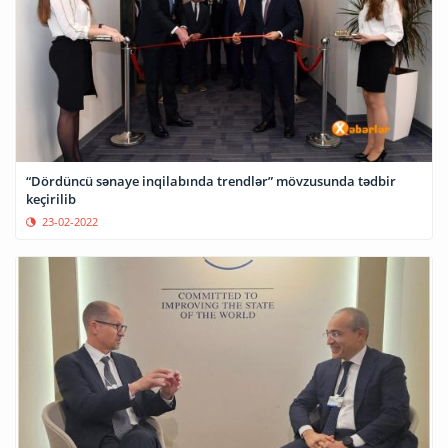
“Dördüncü sənaye inqilabında trendlər” mövzusunda tədbir
keçirilib
23-02-2022