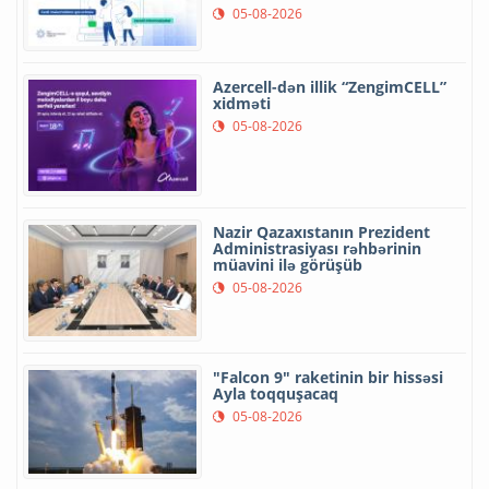
05-08-2026
Azercell-dən illik “ZengimCELL”
xidməti
05-08-2026
Nazir Qazaxıstanın Prezident
Administrasiyası rəhbərinin
müavini ilə görüşüb
05-08-2026
"Falcon 9" raketinin bir hissəsi
Ayla toqquşacaq
05-08-2026