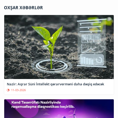
OXŞAR XƏBƏRLƏR
Nazir: Aqrar Süni İntellekt qərarverməni daha dəqiq edəcək
11-03-2026