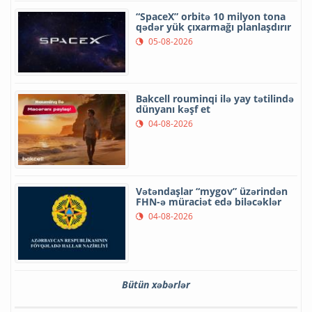
“SpaceX” orbitə 10 milyon tona
qədər yük çıxarmağı planlaşdırır
05-08-2026
Bakcell rouminqi ilə yay tətilində
dünyanı kəşf et
04-08-2026
Vətəndaşlar “mygov” üzərindən
FHN-ə müraciət edə biləcəklər
04-08-2026
Bütün xəbərlər