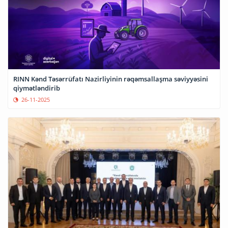
RINN Kənd Təsərrüfatı Nazirliyinin rəqəmsallaşma səviyyəsini
qiymətləndirib
26-11-2025