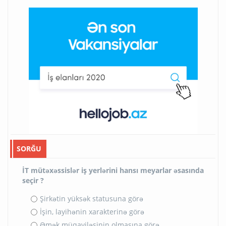
SORĞU
İT mütəxəssislər iş yerlərini hansı meyarlar əsasında
seçir ?
Şirkətin yüksək statusuna görə
İşin, layihənin xarakterinə görə
Əmək müqaviləsinin olmasına görə