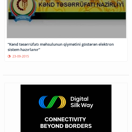
“Kənd təsərrüfatı məhsulunun qiymətini göstərən elektron
sistem hazırlanır”
23-09-2015