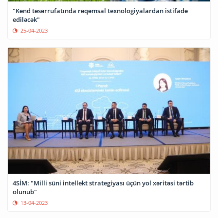
"Kənd təsərrüfatında rəqəmsal texnologiyalardan istifadə
ediləcək"
25-04-2023
4SİM: "Milli süni intellekt strategiyası üçün yol xəritəsi tərtib
olunub"
13-04-2023