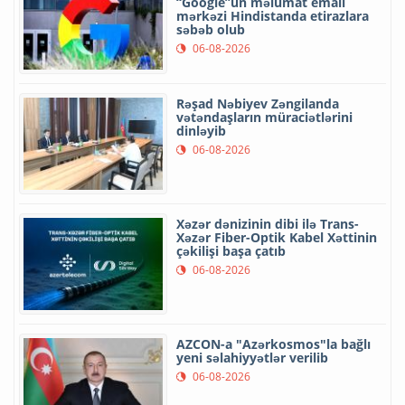
“Google”un məlumat emalı
mərkəzi Hindistanda etirazlara
səbəb olub
06-08-2026
Rəşad Nəbiyev Zəngilanda
vətəndaşların müraciətlərini
dinləyib
06-08-2026
Xəzər dənizinin dibi ilə Trans-
Xəzər Fiber-Optik Kabel Xəttinin
çəkilişi başa çatıb
06-08-2026
AZCON-a "Azərkosmos"la bağlı
yeni səlahiyyətlər verilib
06-08-2026