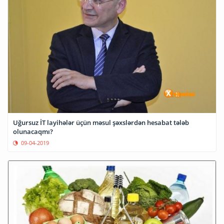
Uğursuz İT layihələr üçün məsul şəxslərdən hesabat tələb
olunacaqmı?
09-04-2019