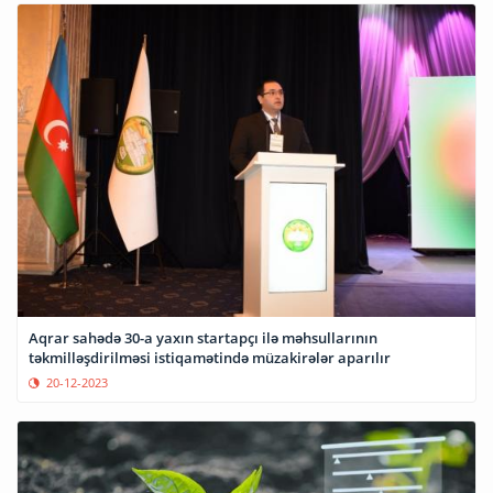
Aqrar sahədə 30-a yaxın startapçı ilə məhsullarının
təkmilləşdirilməsi istiqamətində müzakirələr aparılır
20-12-2023