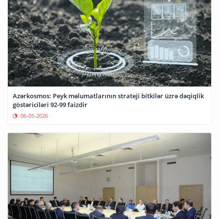
Azərkosmos: Peyk məlumatlarının strateji bitkilər üzrə dəqiqlik
göstəriciləri 92-99 faizdir
06-05-2026