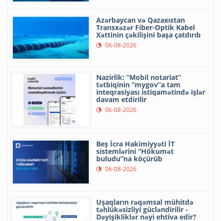
Azərbaycan və Qazaxıstan
Transxəzər Fiber-Optik Kabel
Xəttinin çəkilişini başa çatdırıb
06-08-2026
Nazirlik: “Mobil notariat”
tətbiqinin “mygov”a tam
inteqrasiyası istiqamətində işlər
davam etdirilir
06-08-2026
Beş İcra Hakimiyyəti İT
sistemlərini “Hökumət
buludu”na köçürüb
06-08-2026
Uşaqların rəqəmsal mühitdə
təhlükəsizliyi gücləndirilir -
Dəyişikliklər nəyi ehtiva edir?