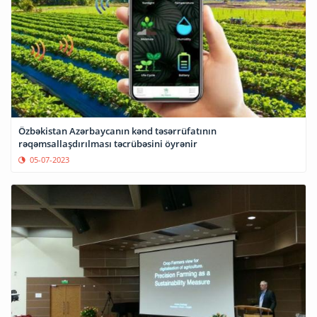
Özbəkistan Azərbaycanın kənd təsərrüfatının
rəqəmsallaşdırılması təcrübəsini öyrənir
05-07-2023