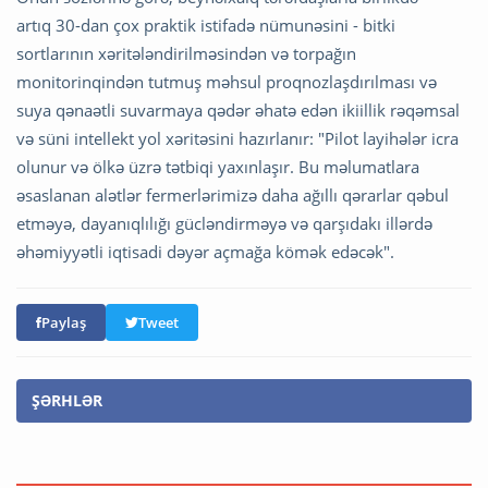
artıq 30-dan çox praktik istifadə nümunəsini - bitki
sortlarının xəritələndirilməsindən və torpağın
monitorinqindən tutmuş məhsul proqnozlaşdırılması və
suya qənaətli suvarmaya qədər əhatə edən ikiillik rəqəmsal
və süni intellekt yol xəritəsini hazırlanır: "Pilot layihələr icra
olunur və ölkə üzrə tətbiqi yaxınlaşır. Bu məlumatlara
əsaslanan alətlər fermerlərimizə daha ağıllı qərarlar qəbul
etməyə, dayanıqlılığı gücləndirməyə və qarşıdakı illərdə
əhəmiyyətli iqtisadi dəyər açmağa kömək edəcək".
Paylaş
Tweet
ŞƏRHLƏR