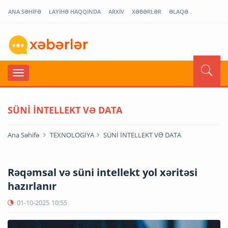
ANA SƏHİFƏ
LAYİHƏ HAQQINDA
ARXİV
XƏBƏRLƏR
ƏLAQƏ
SÜNİ İNTELLEKT VƏ DATA
Ana Səhifə
TEXNOLOGİYA
SÜNİ İNTELLEKT VƏ DATA
Rəqəmsal və süni intellekt yol xəritəsi
hazırlanır
01-10-2025
10:55