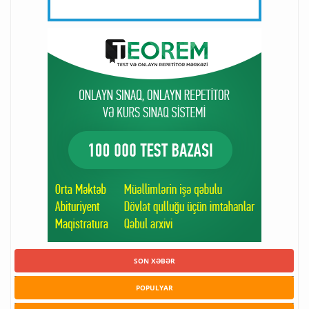
SON XƏBƏR
POPULYAR