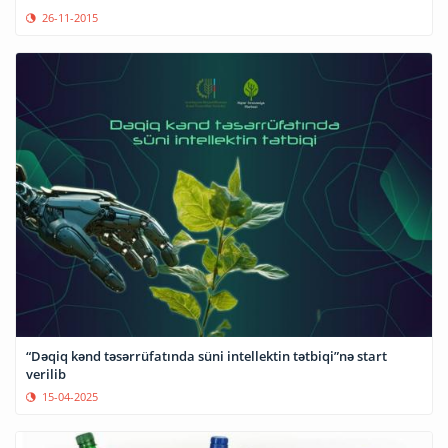
26-11-2015
“Dəqiq kənd təsərrüfatında süni intellektin tətbiqi”nə start
verilib
15-04-2025