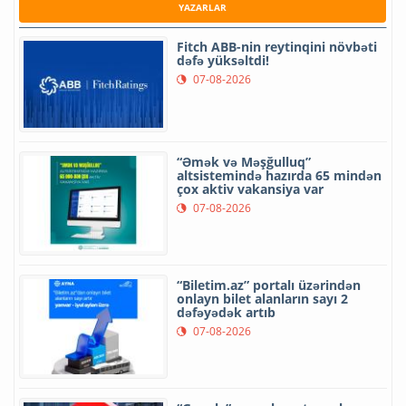
YAZARLAR
Fitch ABB-nin reytinqini növbəti
dəfə yüksəltdi!
07-08-2026
“Əmək və Məşğulluq”
altsistemində hazırda 65 mindən
çox aktiv vakansiya var
07-08-2026
“Biletim.az” portalı üzərindən
onlayn bilet alanların sayı 2
dəfəyədək artıb
07-08-2026