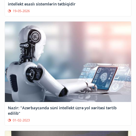
intellekt əsaslı sistemlərin tətbiqidir
19-05-2026
Nazir: "Azərbaycanda süni intellekt üzrə yol xəritəsi tərtib
edilib"
01-02-2023