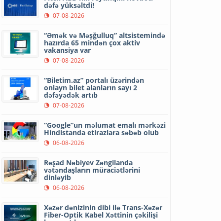
dəfə yüksəltdi!
07-08-2026
“Əmək və Məşğulluq” altsistemində
hazırda 65 mindən çox aktiv
vakansiya var
07-08-2026
“Biletim.az” portalı üzərindən
onlayn bilet alanların sayı 2
dəfəyədək artıb
07-08-2026
“Google”un məlumat emalı mərkəzi
Hindistanda etirazlara səbəb olub
06-08-2026
Rəşad Nəbiyev Zəngilanda
vətəndaşların müraciətlərini
dinləyib
06-08-2026
Xəzər dənizinin dibi ilə Trans-Xəzər
Fiber-Optik Kabel Xəttinin çəkilişi