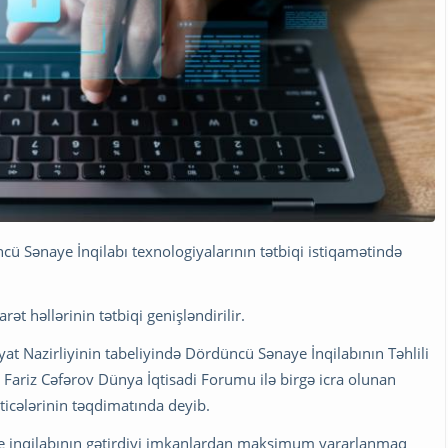
 Sənaye İnqilabı texnologiyalarının tətbiqi istiqamətində
ət həllərinin tətbiqi genişləndirilir.
at Nazirliyinin tabeliyində Dördüncü Sənaye İnqilabının Təhlili
 Fariz Cəfərov Dünya İqtisadi Forumu ilə birgə icra olunan
ticələrinin təqdimatında deyib.
ye inqilabının gətirdiyi imkanlardan maksimum yararlanmaq