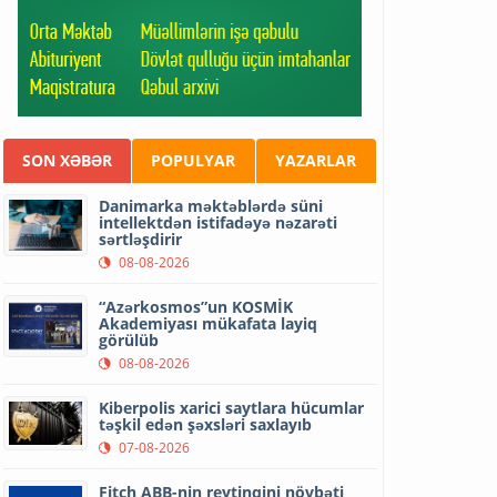
SON XƏBƏR
POPULYAR
YAZARLAR
Danimarka məktəblərdə süni
intellektdən istifadəyə nəzarəti
sərtləşdirir
08-08-2026
“Azərkosmos”un KOSMİK
Akademiyası mükafata layiq
görülüb
08-08-2026
Kiberpolis xarici saytlara hücumlar
təşkil edən şəxsləri saxlayıb
07-08-2026
Fitch ABB-nin reytinqini növbəti