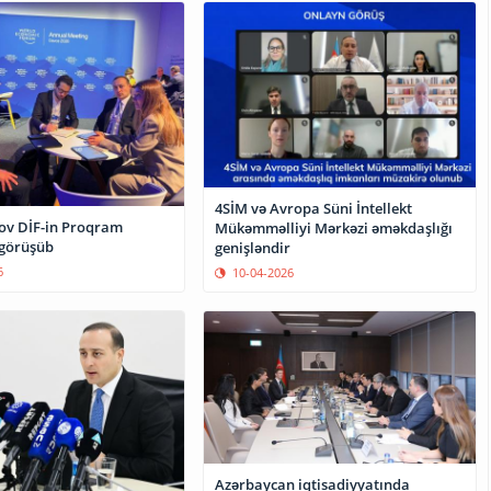
4SİM və Avropa Süni İntellekt
rov DİF-in Proqram
Mükəmməlliyi Mərkəzi əməkdaşlığı
 görüşüb
genişləndir
6
10-04-2026
Azərbaycan iqtisadiyyatında