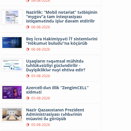
06-08-2026
Nazirlik: “Mobil notariat” tətbiqinin
“mygov”a tam inteqrasiyası
istiqamətində işlər davam etdirilir
06-08-2026
Beş İcra Hakimiyyəti İT sistemlərini
“Hökumət buludu”na köçürüb
06-08-2026
Uşaqların rəqəmsal mühitdə
təhlükəsizliyi gücləndirilir -
Dəyişikliklər nəyi ehtiva edir?
05-08-2026
Azercell-dən illik “ZengimCELL”
xidməti
05-08-2026
Nazir Qazaxıstanın Prezident
Administrasiyası rəhbərinin
müavini ilə görüşüb
05-08-2026