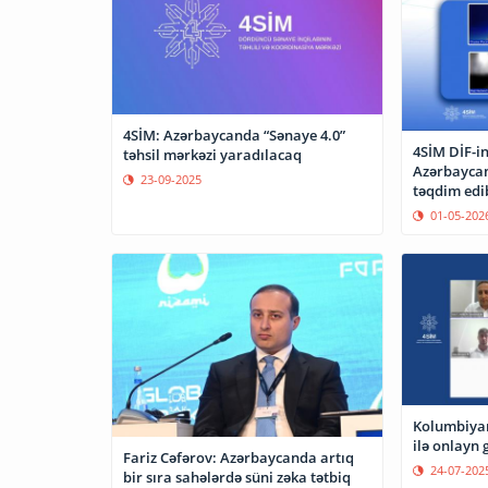
4SİM: Azərbaycanda “Sənaye 4.0”
4SİM DİF-i
təhsil mərkəzi yaradılacaq
Azərbaycan
23-09-2025
təqdim edi
01-05-202
Kolumbiyan
ilə onlayn 
Fariz Cəfərov: Azərbaycanda artıq
24-07-202
bir sıra sahələrdə süni zəka tətbiq