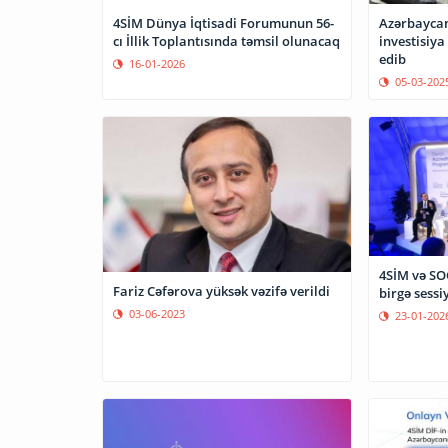
4SİM Dünya İqtisadi Forumunun 56-
Azərbaycan
cı İllik Toplantısında təmsil olunacaq
investisiya
edib
16-01-2026
05-03-202
4SİM və S
Fariz Cəfərova yüksək vəzifə verildi
birgə sessi
03-06-2023
23-01-202