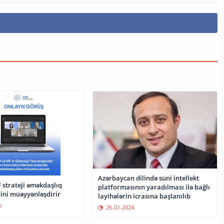
Azərbaycan dilində süni intellekt
 strateji əməkdaşlıq
platformasının yaradılması ilə bağlı
rini müəyyənləşdirir
layihələrin icrasına başlanılıb
6
26-01-2024