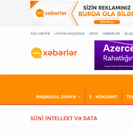
ANA SƏHİFƏ
LAYİHƏ HAQQINDA
ARXİV
XƏBƏRLƏR
ƏLA
RƏQƏMSAL DÜNYA
E - HÖKUMƏT
TE
SÜNİ İNTELLEKT VƏ DATA