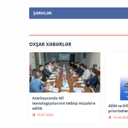
ŞƏRHLƏR
OXŞAR XƏBƏRLƏR
Azərbaycanda 4Sİ
texnologiyalarının tətbiqi müzakirə
4SİM və DİF
edilib
prioritetlə
13-07-2023
14-04-202