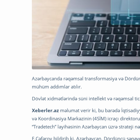
Azərbaycanda rəqəmsal transformasiya və Dördüncü
mühüm addımlar atılır.
Dövlət xidmətlərində süni intellekt və rəqəmsal ticar
Xeberler.az
məlumat verir ki, bu barədə İqtisadiyy
və Koordinasiya Mərkəzinin (4SİM) icraçı direktoru
“Tradetech” layihəsinin Azərbaycan üzrə strateji nə
F.Cəfərov bildirib ki, Azərbaycan, Dördüncü səna