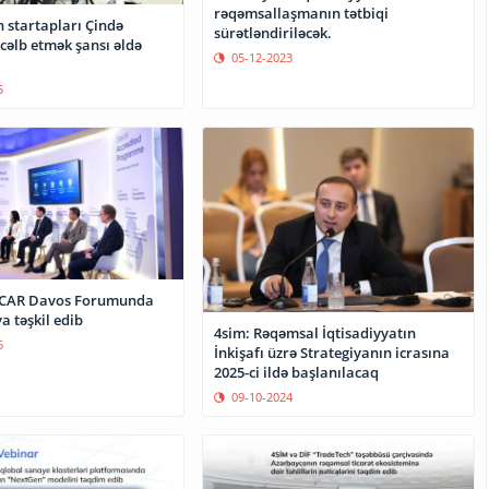
rəqəmsallaşmanın tətbiqi
 startapları Çində
sürətləndiriləcək.
 cəlb etmək şansı əldə
05-12-2023
5
OCAR Davos Forumunda
ya təşkil edib
4sim: Rəqəmsal İqtisadiyyatın
6
İnkişafı üzrə Strategiyanın icrasına
2025-ci ildə başlanılacaq
09-10-2024