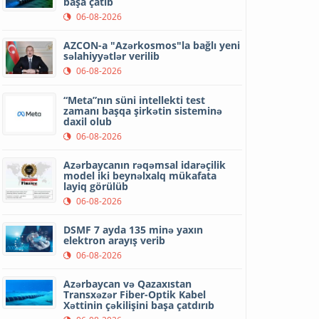
başa çatıb
06-08-2026
AZCON-a "Azərkosmos"la bağlı yeni
səlahiyyətlər verilib
06-08-2026
“Meta”nın süni intellekti test
zamanı başqa şirkətin sisteminə
daxil olub
06-08-2026
Azərbaycanın rəqəmsal idarəçilik
model iki beynəlxalq mükafata
layiq görülüb
06-08-2026
DSMF 7 ayda 135 minə yaxın
elektron arayış verib
06-08-2026
Azərbaycan və Qazaxıstan
Transxəzər Fiber-Optik Kabel
Xəttinin çəkilişini başa çatdırıb