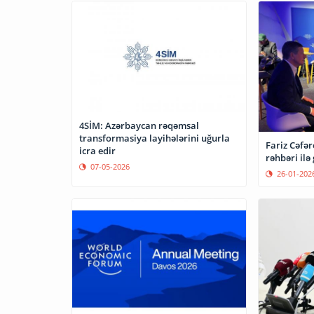
4SİM: Azərbaycan rəqəmsal
transformasiya layihələrini uğurla
Fariz Cəfə
icra edir
rəhbəri ilə
07-05-2026
26-01-202