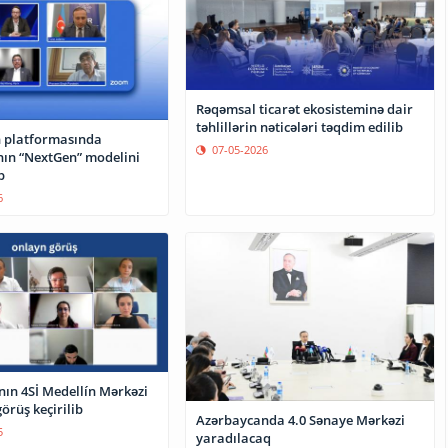
Rəqəmsal ticarət ekosisteminə dair
təhlillərin nəticələri təqdim edilib
n platformasında
07-05-2026
ın “NextGen” modelini
b
6
ın 4Sİ Medellín Mərkəzi
görüş keçirilib
Azərbaycanda 4.0 Sənaye Mərkəzi
5
yaradılacaq