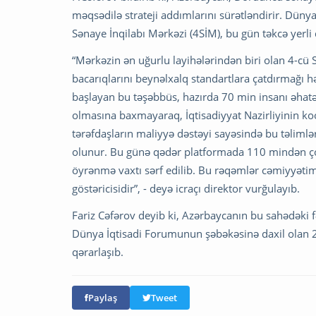
məqsədilə strateji addımlarını sürətləndirir. Dün
Sənaye İnqilabı Mərkəzi (4SİM), bu gün təkcə yerl
“Mərkəzin ən uğurlu layihələrindən biri olan 4-cü
bacarıqlarını beynəlxalq standartlara çatdırmağı hə
başlayan bu təşəbbüs, hazırda 70 min insanı əhatə
olmasına baxmayaraq, İqtisadiyyat Nazirliyinin ko
tərəfdaşların maliyyə dəstəyi sayəsində bu təlim
olunur. Bu günə qədər platformada 110 mindən ço
öyrənmə vaxtı sərf edilib. Bu rəqəmlər cəmiyyətim
göstəricisidir”, - deyə icraçı direktor vurğulayıb.
Fariz Cəfərov deyib ki, Azərbaycanın bu sahədəki f
Dünya İqtisadi Forumunun şəbəkəsinə daxil olan 2
qərarlaşıb.
Paylaş
Tweet