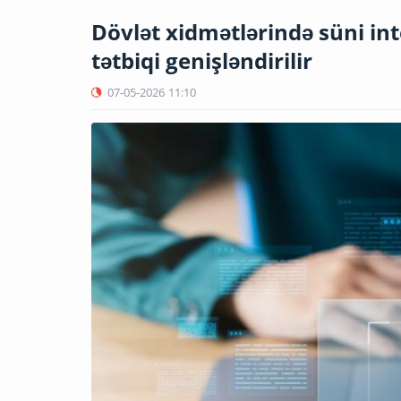
Dövlət xidmətlərində süni int
tətbiqi genişləndirilir
07-05-2026
11:10