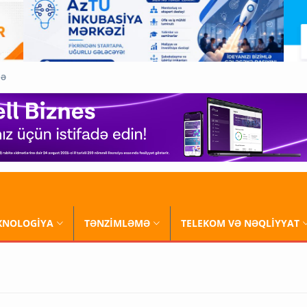
QƏ
XNOLOGİYA
TƏNZİMLƏMƏ
TELEKOM VƏ NƏQLİYYAT