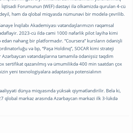
ya İqtisadi Forumunun (WEF) dəstəyi ilə ölkəmizdə qurulan 4-cü
i deyil, həm də qlobal miqyasda nümunəvi bir modelə çevrilib.
 Sənaye İnqilabı Akademiyası vətəndaşlarımızın rəqəmsal
dəfləyir. 2023-cü ildə cəmi 1000 nəfərlik pilot layihə kimi
 edən nəhəng bir platformadır. “Coursera” kursların ödənişli
ordinatorluğu və bp, “Paşa Holdinq”, SOCAR kimi strateji
lər Azərbaycan vətəndaşlarına tamamilə ödənişsiz təqdim
x sertifikat qazanılmış və ümumilikdə 400 min saatdan çox
izin yeni texnologiyalara adaptasiya potensialının
əaliyyəti dünya miqyasında yüksək qiymətləndirilir. Belə ki,
7 qlobal mərkəz arasında Azərbaycan mərkəzi ilk 3-lükdə