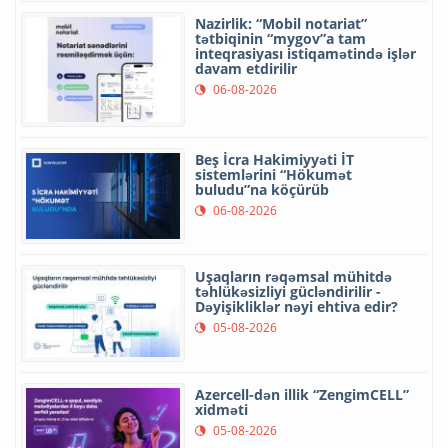
Nazirlik: “Mobil notariat”
tətbiqinin “mygov”a tam
inteqrasiyası istiqamətində işlər
davam etdirilir
06-08-2026
Beş İcra Hakimiyyəti İT
sistemlərini “Hökumət
buludu”na köçürüb
06-08-2026
Uşaqların rəqəmsal mühitdə
təhlükəsizliyi gücləndirilir -
Dəyişikliklər nəyi ehtiva edir?
05-08-2026
Azercell-dən illik “ZengimCELL”
xidməti
05-08-2026