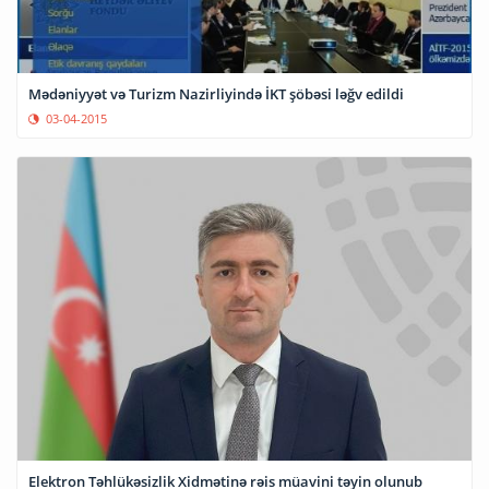
Mədəniyyət və Turizm Nazirliyində İKT şöbəsi ləğv edildi
03-04-2015
Elektron Təhlükəsizlik Xidmətinə rəis müavini təyin olunub