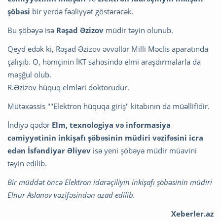
şöbəsi
bir yerdə fəaliyyət göstərəcək.
Bu şöbəyə isə
Rəşad Əzizov
müdir təyin olunub.
Qeyd edək ki, Rəşad Əzizov əvvəllər Milli Məclis aparatında
çalışıb. O, həmçinin İKT sahəsində elmi araşdırmalarla da
məşğul olub.
R.Əzizov hüquq elmləri doktorudur.
Mütəxəssis ""Elektron hüquqa giriş" kitabının da müəllifidir.
İndiyə qədər
Elm, texnologiya və informasiya
cəmiyyətinin inkişafı şöbəsinin müdiri vəzifəsini icra
edən İsfəndiyar Əliyev
isə yeni şöbəyə müdir müavini
təyin edilib.
Bir müddət öncə Elektron idarəçiliyin inkişafı şöbəsinin müdiri
Elnur Aslanov vəzifəsindən azad edilib.
Xeberler.az