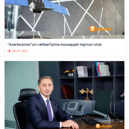
“Azərkosmos”un rəhbərliyinə müvəqqəti təyinat olub
28-01-2021