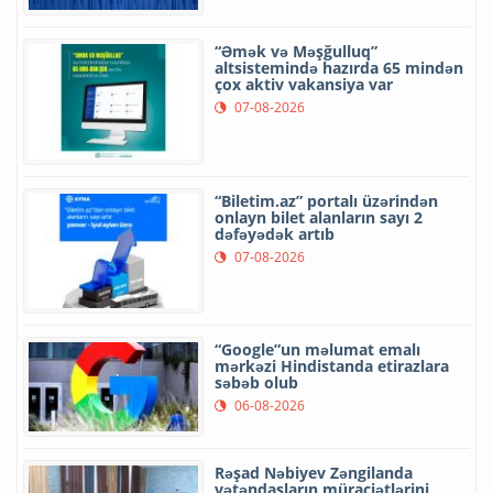
“Əmək və Məşğulluq”
altsistemində hazırda 65 mindən
çox aktiv vakansiya var
07-08-2026
“Biletim.az” portalı üzərindən
onlayn bilet alanların sayı 2
dəfəyədək artıb
07-08-2026
“Google”un məlumat emalı
mərkəzi Hindistanda etirazlara
səbəb olub
06-08-2026
Rəşad Nəbiyev Zəngilanda
vətəndaşların müraciətlərini