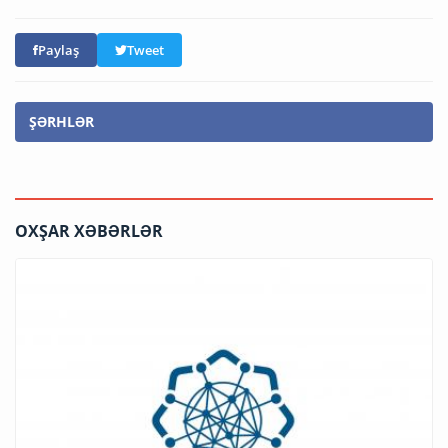
Paylaş
Tweet
ŞƏRHLƏR
OXŞAR XƏBƏRLƏR