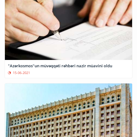
"Azərkosmos"un müvəqqəti rəhbəri nazir müavini oldu
15-06-2021