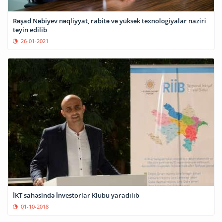
Rəşad Nəbiyev nəqliyyat, rabitə və yüksək texnologiyalar naziri
təyin edilib
26-01-2021
İKT sahəsində İnvestorlar Klubu yaradılıb
01-10-2018