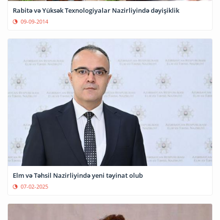
Rabitə və Yüksək Texnologiyalar Nazirliyində dəyişiklik
09-09-2014
Elm və Təhsil Nazirliyində yeni təyinat olub
07-02-2025