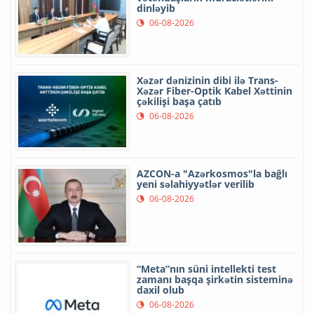
dinləyib
06-08-2026
Xəzər dənizinin dibi ilə Trans-
Xəzər Fiber-Optik Kabel Xəttinin
çəkilişi başa çatıb
06-08-2026
AZCON-a "Azərkosmos"la bağlı
yeni səlahiyyətlər verilib
06-08-2026
“Meta”nın süni intellekti test
zamanı başqa şirkətin sisteminə
daxil olub
06-08-2026