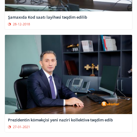
Şamaxıda Kod saatı layihəsi təqdim edilib
28-12-2018
Prezidentin köməkçisi yeni naziri kollektivə təqdim edib
27-01-2021