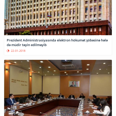
Prezident Administrasiyasında elektron hökumət şöbəsinə hələ
də müdir təyin edilməyib
22-01-2018