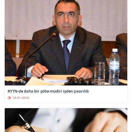
RYTN-də daha bir şöbə müdiri işdən çıxarılıb
13-01-2016