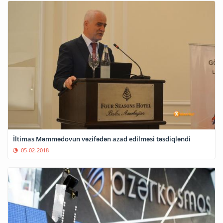
İltimas Məmmədovun vəzifədən azad edilməsi təsdiqləndi
05-02-2018