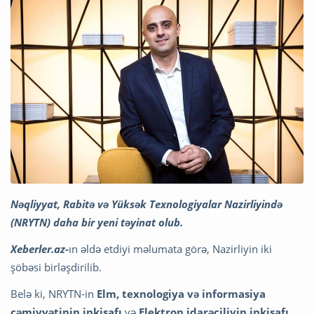
Nəqliyyat, Rabitə və Yüksək Texnologiyalar Nazirliyində
(NRYTN) daha bir yeni təyinat olub.
Xeberler.az-
ın əldə etdiyi məlumata görə, Nazirliyin iki
şöbəsi birləşdirilib.
Belə ki, NRYTN-in
Elm, texnologiya və informasiya
cəmiyyətinin inkişafı
və
Elektron idarəçiliyin inkişafı