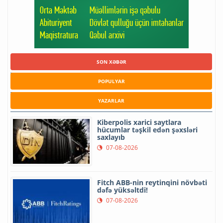
SON XƏBƏR
POPULYAR
YAZARLAR
Kiberpolis xarici saytlara
hücumlar təşkil edən şəxsləri
saxlayıb
07-08-2026
Fitch ABB-nin reytinqini növbəti
dəfə yüksəltdi!
07-08-2026