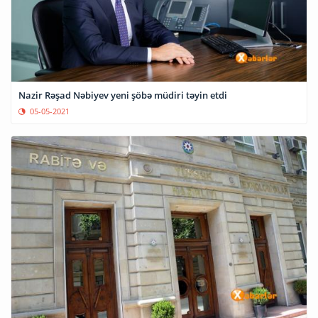
Nazir Rəşad Nəbiyev yeni şöbə müdiri təyin etdi
05-05-2021