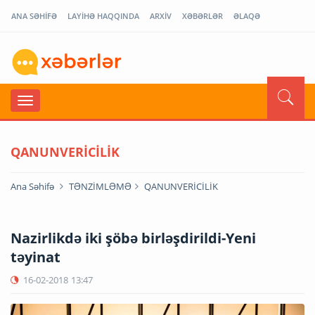
ANA SƏHİFƏ
LAYİHƏ HAQQINDA
ARXİV
XƏBƏRLƏR
ƏLAQƏ
QANUNVERİCİLİK
Ana Səhifə
TƏNZİMLƏMƏ
QANUNVERİCİLİK
Nazirlikdə iki şöbə birləşdirildi-Yeni
təyinat
16-02-2018
13:47