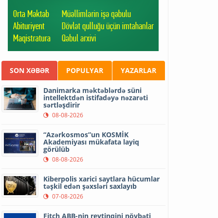
SON XƏBƏR
POPULYAR
YAZARLAR
Danimarka məktəblərdə süni
intellektdən istifadəyə nəzarəti
sərtləşdirir
08-08-2026
“Azərkosmos”un KOSMİK
Akademiyası mükafata layiq
görülüb
08-08-2026
Kiberpolis xarici saytlara hücumlar
təşkil edən şəxsləri saxlayıb
07-08-2026
Fitch ABB-nin reytinqini növbəti