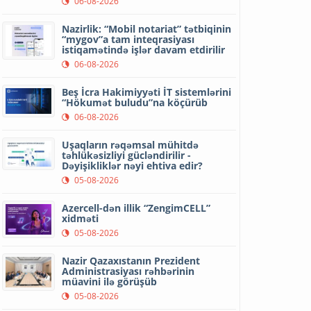
06-08-2026
Nazirlik: “Mobil notariat” tətbiqinin
“mygov”a tam inteqrasiyası
istiqamətində işlər davam etdirilir
06-08-2026
Beş İcra Hakimiyyəti İT sistemlərini
“Hökumət buludu”na köçürüb
06-08-2026
Uşaqların rəqəmsal mühitdə
təhlükəsizliyi gücləndirilir -
Dəyişikliklər nəyi ehtiva edir?
05-08-2026
Azercell-dən illik “ZengimCELL”
xidməti
05-08-2026
Nazir Qazaxıstanın Prezident
Administrasiyası rəhbərinin
müavini ilə görüşüb
05-08-2026