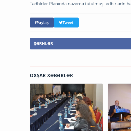
Tədbirlər Planında nəzərdə tutulmuş tədbirlərin hə
Paylaş
Tweet
ŞƏRHLƏR
OXŞAR XƏBƏRLƏR