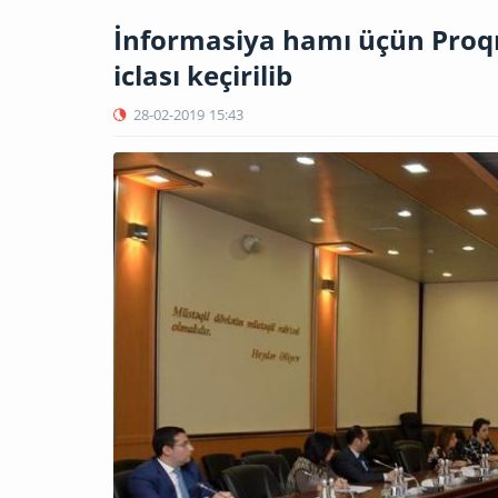
İnformasiya hamı üçün Proqr
iclası keçirilib
28-02-2019
15:43