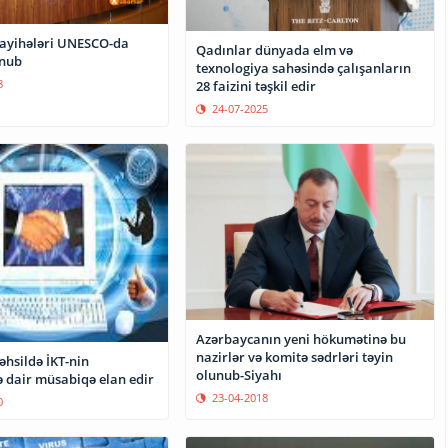
 layihələri UNESCO-da
Qadınlar dünyada elm və
unub
texnologiya sahəsində çalışanların
8
28 faizini təşkil edir
24-07-2025
Azərbaycanın yeni hökumətinə bu
nazirlər və komitə sədrləri təyin
hsildə İKT-nin
olunub-Siyahı
ə dair müsabiqə elan edir
23-04-2018
0