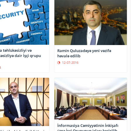
 təhlükəsizliyi və
Ramin Quluzadəyə yeni vəzifə
əsizliyə dair İşçi qrupu
həvalə edilib
12-07-2016
4
İnformasiya Cəmiyyətinin İnkişafı
üzrə İşçi Qrupunun iclası keçirilib