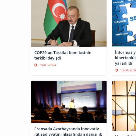
İnformasiya
COP29-un Təşkilat Komitəsinin
kibertəhlük
tərkibi dəyişdi
yaradıldı
19-01-2024
13-01-202
Fransada Azərbaycanda innovativ
iqtisadiyyatın inkişafından danışılıb