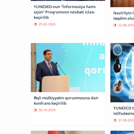
YUNESKO-nun “İnformasiya hamı
üçün” Proqramının növbəti iclası
Nazirliyin
keçirilib
təqdim ol
25-02-2020
22-06-201
Əqli mülkiyyətin qorunmasına dair
konfrans keçirilib
YUNESCO tə
30-10-2018
istifadəsin
27-09-201