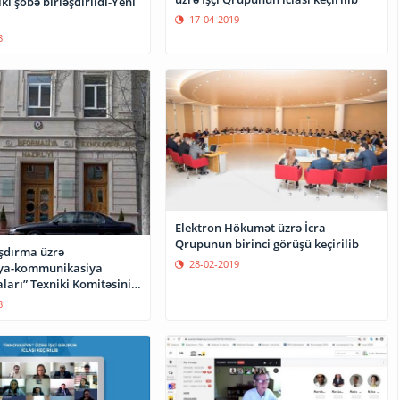
iki şöbə birləşdirildi-Yeni
17-04-2019
8
Elektron Hökumət üzrə İcra
Qrupunun birinci görüşü keçirilib
şdırma üzrə
28-02-2019
iya-kommunikasiya
ları” Texniki Komitəsinin
sı keçirilib
8