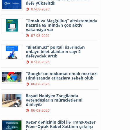
dəfə yüksəltdi!
07-08-2026
“Əmək və Məşğulluq” altsistemində
hazırda 65 mindən çox aktiv
vakansiya var
07-08-2026
“Biletim.az” portalı üzərindən
onlayn bilet alanların sayı 2
dəfəyədək artıb
07-08-2026
“Google”un məlumat emalı mərkəzi
Hindistanda etirazlara səbəb olub
06-08-2026
Rəşad Nəbiyev Zəngilanda
vətəndaşların müraciətlərini
dinləyib
06-08-2026
Xəzər dənizinin dibi ilə Trans-Xəzər
Fiber-Optik Kabel Xəttinin çəkilişi