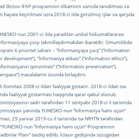
əşad Əzizov IFAP proqramının ölkəmizin xaricdə tanıdılması və
 həyata keçirilməsi üzrə 2018-ci ildə görülmüş işlər və qarşıda
YUNESKO-nun 2001-ci ildə yaradılan unikal hökumətlərarası
informasiyaya çıxışı təkmilləşdirməkdən ibarətdir. Ümumilikdə
roqram 6 prioritet sahəni – “İnformasiyaya çıxış” (“Information
r development”), “İnformasiya etikası” (“Information ethics”),
 “İnformasiyanın qorunması” (“Information preservation”),
erspace”) məsələlərini özündə birləşdirir.
Komitəsi 2008-ci ildən fəaliyyət göstərir. 2018-ci ildən isə
ndə fəaliyyət göstərməsi haqqında qərar qəbul olunub.
issiyasının sədri tərəfindən 11 sentyabr 2018-ci il tarixində
Komissiyası yanında YUNESKO-nun “İnformasiya hamı üçün”
si, 29 yanvar 2019-cu il tarixində isə NRYTN tərəfindən
mış “YUNESKO-nun “İnformasiya hamı üçün” Proqramının
dbirlər Planı” təsdiq edilib. İclasın gedişində sözügedən