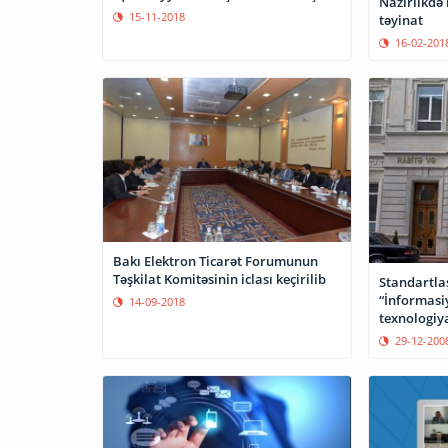
Nazirlikdə 
15-11-2018
təyinat
16-02-201
Bakı Elektron Ticarət Forumunun
Təşkilat Komitəsinin iclası keçirilib
Standartla
“İnformas
14-09-2018
texnologiya
növbəti icla
29-12-200