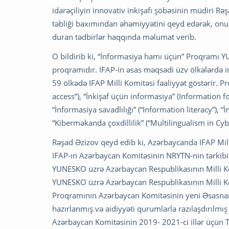
idarəçiliyin innovativ inkişafı şöbəsinin müdiri R
təbliği baxımından əhəmiyyətini qeyd edərək, onun
duran tədbirlər haqqında məlumat verib.
O bildirib ki, “İnformasiya hamı üçün” Proqramı 
proqramıdır. IFAP-in əsas məqsədi üzv ölkələrdə 
59 ölkədə IFAP Milli Komitəsi fəaliyyət göstərir. P
access”), “İnkişaf üçün informasiya” (Information fo
“İnformasiya savadlılığı” (“Information literacy”),
“Kiberməkanda çoxdillilik” (“Multilingualism in Cyb
Rəşad Əzizov qeyd edib ki, Azərbaycanda IFAP Milli 
IFAP-ın Azərbaycan Komitəsinin NRYTN-nin tərkibi
YUNESKO üzrə Azərbaycan Respublikasının Milli Kom
YUNESKO üzrə Azərbaycan Respublikasının Milli 
Proqramının Azərbaycan Komitəsinin yeni Əsasnamə
hazırlanmış və aidiyyəti qurumlarla razılaşdırıl
Azərbaycan Komitəsinin 2019- 2021-ci illər üçün Tə