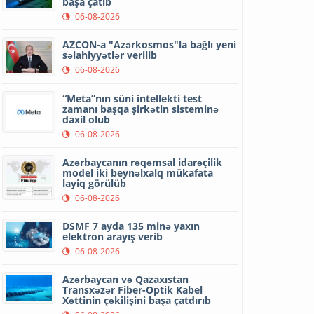
başa çatıb
06-08-2026
AZCON-a "Azərkosmos"la bağlı yeni
səlahiyyətlər verilib
06-08-2026
“Meta”nın süni intellekti test
zamanı başqa şirkətin sisteminə
daxil olub
06-08-2026
Azərbaycanın rəqəmsal idarəçilik
model iki beynəlxalq mükafata
layiq görülüb
06-08-2026
DSMF 7 ayda 135 minə yaxın
elektron arayış verib
06-08-2026
Azərbaycan və Qazaxıstan
Transxəzər Fiber-Optik Kabel
Xəttinin çəkilişini başa çatdırıb