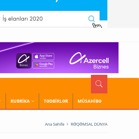
RUBRİKA
TƏDBİRLƏR
MÜSAHİBƏ
Ana Səhifə
RƏQƏMSAL DÜNYA