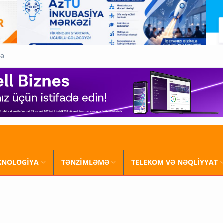
QƏ
XNOLOGİYA
TƏNZİMLƏMƏ
TELEKOM VƏ NƏQLİYYAT