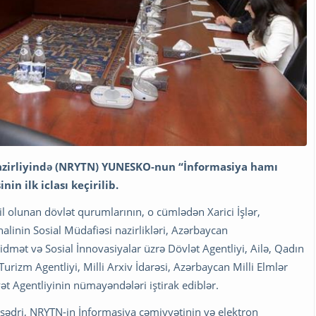
Nazirliyində (NRYTN) YUNESKO-nun “İnformasiya hamı
n ilk iclası keçirilib.
sil olunan dövlət qurumlarının, o cümlədən Xarici İşlər,
linin Sosial Müdafiəsi nazirlikləri, Azərbaycan
dmət və Sosial İnnovasiyalar üzrə Dövlət Agentliyi, Ailə, Qadın
urizm Agentliyi, Milli Arxiv İdarəsi, Azərbaycan Milli Elmlər
t Agentliyinin nümayəndələri iştirak ediblər.
 sədri, NRYTN-in İnformasiya cəmiyyətinin və elektron