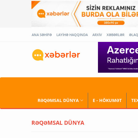
ANA SƏHİFƏ
LAYİHƏ HAQQINDA
ARXİV
XƏBƏRLƏR
ƏLA
RƏQƏMSAL DÜNYA
E - HÖKUMƏT
TE
RƏQƏMSAL DÜNYA