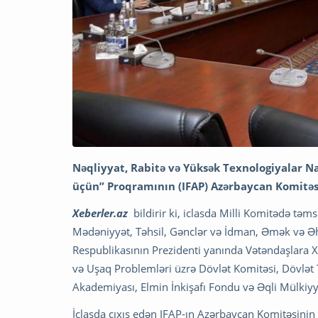
Nəqliyyat, Rabitə və Yüksək Texnologiyalar 
üçün” Proqramının (IFAP) Azərbaycan Komitəsini
Xeberler.az
bildirir ki, iclasda Milli Komitədə təm
Mədəniyyət, Təhsil, Gənclər və İdman, Əmək və Əha
Respublikasının Prezidenti yanında Vətəndaşlara Xi
və Uşaq Problemləri üzrə Dövlət Komitəsi, Dövlət T
Akademiyası, Elmin İnkişafı Fondu və Əqli Mülkiyyə
İclasda çıxış edən IFAP-ın Azərbaycan Komitəsinin