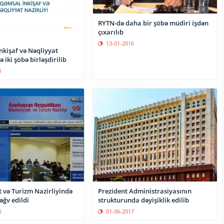
RYTN-də daha bir şöbə müdiri işdən
çıxarılıb
13-01-2016
nkişaf və Nəqliyyat
 iki şöbə birləşdirilib
1
Prezident Administrasiyasının
 və Turizm Nazirliyində
strukturunda dəyişiklik edilib
əğv edildi
01-06-2017
5