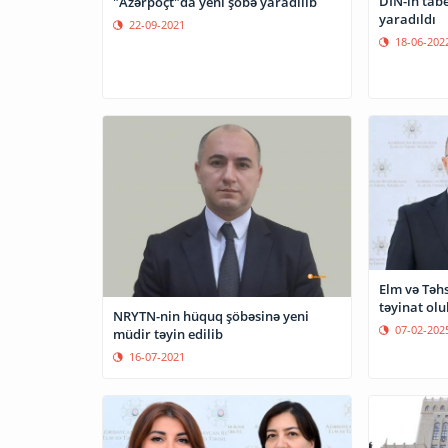
DİN-in tabe
"Azərpoçt"da yeni şöbə yaradılıb
yaradıldı
22-09-2021
18-06-202
Elm və Təhs
təyinat olu
NRYTN-nin hüquq şöbəsinə yeni
07-02-202
müdir təyin edilib
16-07-2021