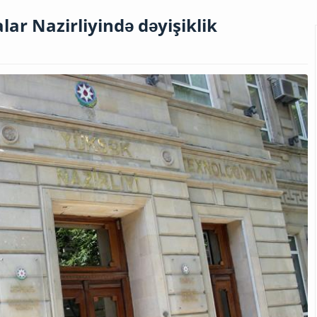
ar Nazirliyində dəyişiklik