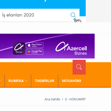
RUBRİKA
TƏDBİRLƏR
MÜSAHİBƏ
Ana Səhifə
E - HÖKUMƏT