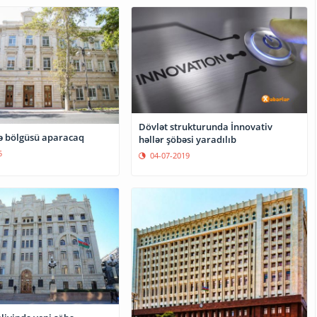
Dövlət strukturunda İnnovativ
fə bölgüsü aparacaq
həllər şöbəsi yaradılıb
5
04-07-2019