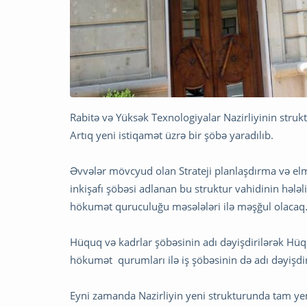
Rabitə və Yüksək Texnologiyalar Nazirliyinin strukt
Artıq yeni istiqamət üzrə bir şöbə yaradılıb.
Əvvələr mövcyud olan Strateji planlaşdırma və elmi
inkişafı şöbəsi adlanan bu struktur vahidinin həl
hökumət quruculuğu məsələləri ilə məşğul olacaq
Hüquq və kadrlar şöbəsinin adı dəyişdirilərək Hüqu
hökumət qurumları ilə iş şöbəsinin də adı dəyişdir
Eyni zamanda Nazirliyin yeni strukturunda tam yen