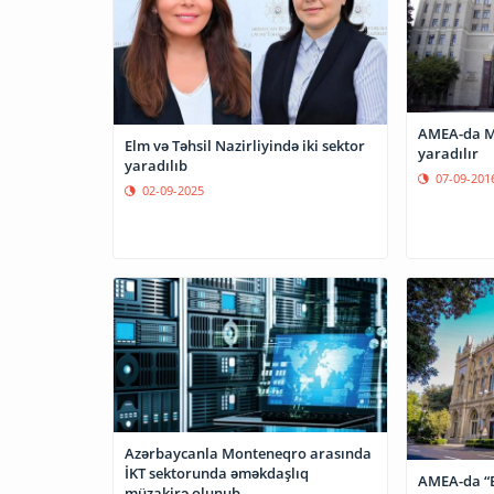
AMEA-da Ma
Elm və Təhsil Nazirliyində iki sektor
yaradılır
yaradılıb
07-09-201
02-09-2025
Azərbaycanla Monteneqro arasında
İKT sektorunda əməkdaşlıq
AMEA-da “
müzakirə olunub