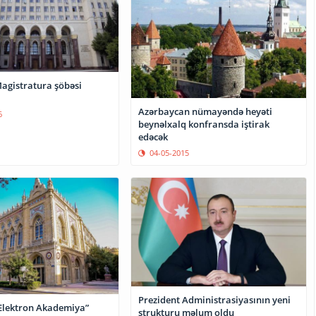
gistratura şöbəsi
Azərbaycan nümayəndə heyəti
6
beynəlxalq konfransda iştirak
edəcək
04-05-2015
Prezident Administrasiyasının yeni
Elektron Akademiya”
strukturu məlum oldu