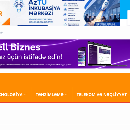
QƏ
XNOLOGİYA
TƏNZİMLƏMƏ
TELEKOM VƏ NƏQLİYYAT