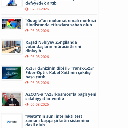
dəfəyədək artıb
07-08-2026
“Google”un məlumat emalı mərkəzi
Hindistanda etirazlara səbəb olub
06-08-2026
Rəşad Nəbiyev Zəngilanda
vətəndaşların müraciətlərini
dinləyib
06-08-2026
Xəzər dənizinin dibi ilə Trans-Xəzər
Fiber-Optik Kabel Xəttinin çəkilişi
başa çatıb
06-08-2026
AZCON-a "Azərkosmos"la bağlı yeni
səlahiyyətlər verilib
06-08-2026
“Meta”nın süni intellekti test
zamanı başqa şirkətin sisteminə
daxil olub