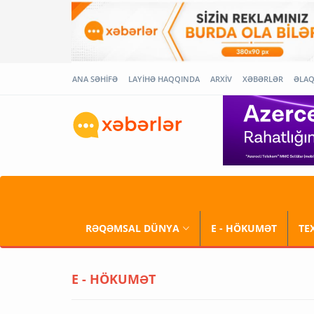
ANA SƏHİFƏ
LAYİHƏ HAQQINDA
ARXİV
XƏBƏRLƏR
ƏLA
RƏQƏMSAL DÜNYA
E - HÖKUMƏT
TE
E - HÖKUMƏT