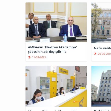
AMEA-nın “Elektron Akademiya”
Nazir vəzi
şöbəsinin adı dəyişdirilib
26-05-201
11-09-2025