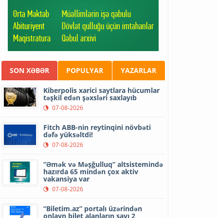
SON XƏBƏR
POPULYAR
YAZARLAR
Kiberpolis xarici saytlara hücumlar
təşkil edən şəxsləri saxlayıb
07-08-2026
Fitch ABB-nin reytinqini növbəti
dəfə yüksəltdi!
07-08-2026
“Əmək və Məşğulluq” altsistemində
hazırda 65 mindən çox aktiv
vakansiya var
07-08-2026
“Biletim.az” portalı üzərindən
onlayn bilet alanların sayı 2