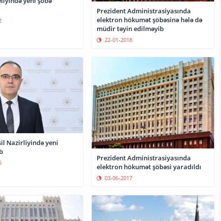
liyində yeni şöbə
Prezident Administrasiyasında
elektron hökumət şöbəsinə hələ də
2
müdir təyin edilməyib
22-01-2018
il Nazirliyində yeni
b
Prezident Administrasiyasında
5
elektron hökumət şöbəsi yaradıldı
03-06-2017