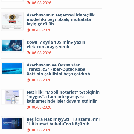
06-08-2026
Azərbaycanın rəqəmsal idarəçilik
model iki beynəlxalq mükafata
layiq görülüb
06-08-2026
DSMF 7 ayda 135 minə yaxın
elektron arayış verib
06-08-2026
Azərbaycan və Qazaxıstan
Transxəzər Fiber-Optik Kabel
Xəttinin çəkilişini başa çatdırıb
06-08-2026
Nazirlik: “Mobil notariat” tətbiqinin
“mygov”a tam inteqrasiyası
istiqamətində işlər davam etdirilir
06-08-2026
Beş İcra Hakimiyyəti İT sistemlərini
“Hökumət buludu”na köçürüb
06-08-2026