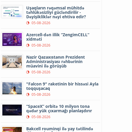
Uşaqların rəqəmsal mühitdə
təhlükəsizliyi gücləndirilir -
Dəyişikliklər nəyi ehtiva edir?
05-08-2026
Azercell-dən illik “ZengimCELL”
xidməti
05-08-2026
Nazir Qazaxıstanın Prezident
Administrasiyası rəhbərinin
müavini ilə görüşüb
05-08-2026
"Falcon 9" raketinin bir hissəsi Ayla
toqquşacaq
05-08-2026
“SpaceX” orbitə 10 milyon tona
qədər yük çıxarmağı planlaşdırır
05-08-2026
Bakcell rouminqi ilə yay tətilində