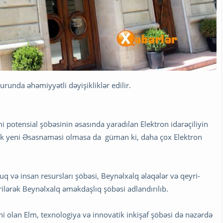
urunda əhəmiyyətli dəyişikliklər edilir.
 potensial şöbəsinin əsasında yaradılan Elektron idarəçiliyin
əlik yeni Əsasnaməsi olmasa da güman ki, daha çox Elektron
.
q və insan resursları şöbəsi, Beynəlxalq əlaqələr və qeyri-
ilərək Beynəlxalq əməkdaşlıq şöbəsi adlandırılıb.
i olan Elm, texnologiya və innovatik inkişaf şöbəsi də nəzərdə