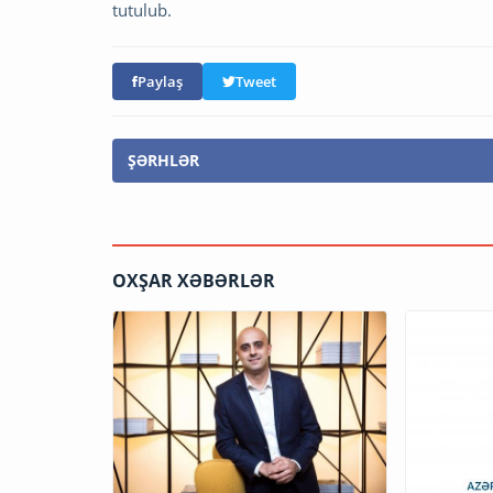
tutulub.
Paylaş
Tweet
ŞƏRHLƏR
OXŞAR XƏBƏRLƏR