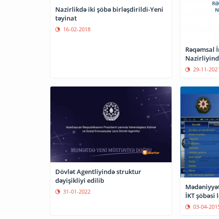
Nazirlikdə iki şöbə birləşdirildi-Yeni
təyinat
16-02-2018
Rəqəmsal İ
Nazirliyində
29-11-202
Dövlət Agentliyində struktur
dəyişikliyi edilib
Mədəniyyət
31-01-2022
İKT şöbəsi l
03-04-201