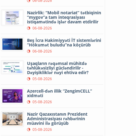
06-08-2026
Nazirlik: “Mobil notariat” tətbiqinin
“mygov”a tam inteqrasiyası
istiqamətində işlər davam etdirilir
06-08-2026
Beş İcra Hakimiyyəti İT sistemlərini
“Hökumət buludu”na köçürüb
06-08-2026
Uşaqların rəqəmsal mühitdə
təhlükəsizliyi gücləndirilir -
Dəyişikliklər nəyi ehtiva edir?
05-08-2026
Azercell-dən illik “ZengimCELL”
xidməti
05-08-2026
Nazir Qazaxıstanın Prezident
Administrasiyası rəhbərinin
müavini ilə görüşüb
05-08-2026