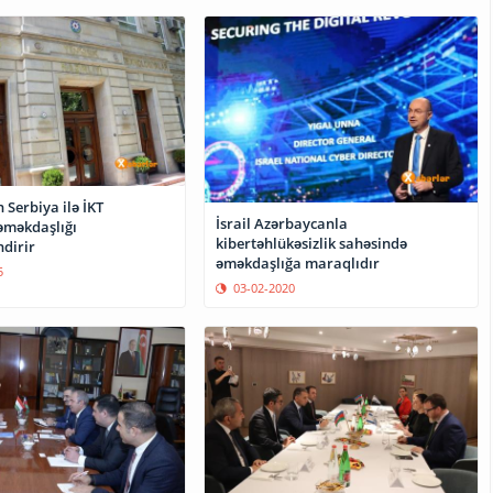
Serbiya ilə İKT
İsrail Azərbaycanla
əməkdaşlığı
kibertəhlükəsizlik sahəsində
dirir
əməkdaşlığa maraqlıdır
5
03-02-2020