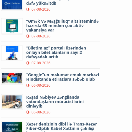
dəfə yüksəltdi!
07-08-2026
“Əmək və Məşğulluq” altsistemində
hazırda 65 mindən çox aktiv
vakansiya var
07-08-2026
“Biletim.az” portalı üzərindən
onlayn bilet alanların sayı 2
dəfəyədək artıb
07-08-2026
“Google”un məlumat emalı mərkəzi
Hindistanda etirazlara səbəb olub
06-08-2026
Rəşad Nəbiyev Zəngilanda
vətəndaşların müraciətlərini
dinləyib
06-08-2026
Xəzər dənizinin dibi ilə Trans-Xəzər
Fiber-Optik Kabel Xəttinin çəkilişi