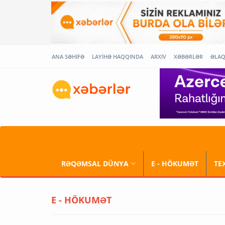
ANA SƏHİFƏ
LAYİHƏ HAQQINDA
ARXİV
XƏBƏRLƏR
ƏLA
RƏQƏMSAL DÜNYA
E - HÖKUMƏT
TE
E - HÖKUMƏT