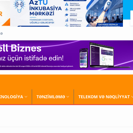
QƏ
XNOLOGİYA
TƏNZİMLƏMƏ
TELEKOM VƏ NƏQLİYYAT