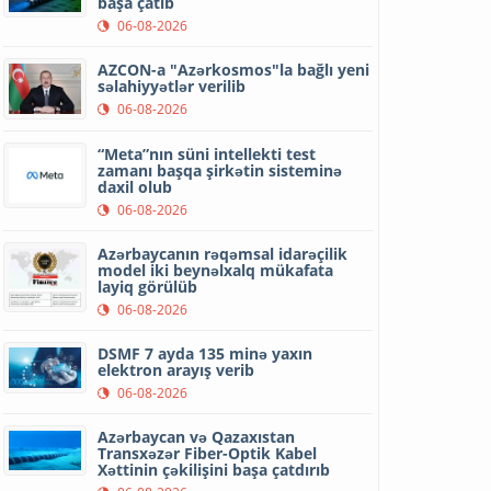
başa çatıb
06-08-2026
AZCON-a "Azərkosmos"la bağlı yeni
səlahiyyətlər verilib
06-08-2026
“Meta”nın süni intellekti test
zamanı başqa şirkətin sisteminə
daxil olub
06-08-2026
Azərbaycanın rəqəmsal idarəçilik
model iki beynəlxalq mükafata
layiq görülüb
06-08-2026
DSMF 7 ayda 135 minə yaxın
elektron arayış verib
06-08-2026
Azərbaycan və Qazaxıstan
Transxəzər Fiber-Optik Kabel
Xəttinin çəkilişini başa çatdırıb