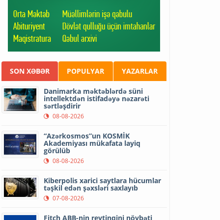
SON XƏBƏR
POPULYAR
YAZARLAR
Danimarka məktəblərdə süni
intellektdən istifadəyə nəzarəti
sərtləşdirir
08-08-2026
“Azərkosmos”un KOSMİK
Akademiyası mükafata layiq
görülüb
08-08-2026
Kiberpolis xarici saytlara hücumlar
təşkil edən şəxsləri saxlayıb
07-08-2026
Fitch ABB-nin reytinqini növbəti