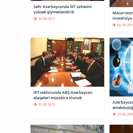
Səfir Azərbaycanda İKT sahəsini
yüksək qiymətləndirib
Macarıstan
investisiy
30-09-2015
02-10-201
İKT sektorunda ABŞ-Azərbaycan
əlaqələri müzakirə olunub
Azərbaycan 
07-05-2015
əməkdaşlığ
29-06-200