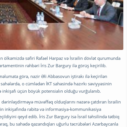
lin ölkəmizdə səfiri Rafael Harpaz və İsrailin dövlət qurumunda
amentinin rəhbəri İris Zur Bargury ilə görüş keçirilib.
məlumata görə, nazir Əli Abbasovun iştirakı ilə keçirilən
sahələrdə, o cümlədən İKT sahəsində hazırkı səviyyəsinin
ə inkişafı üçün böyük potensialın olduğu vurğulanıb.
ı dərinləşdirməyə müvəffəq olduqlarını nəzərə çatdıran İsrailin
rin inkişafında rabitə və informasiya-kommunikasiya
ildiyini qeyd edib. İris Zur Bargury isə İsrail təhsilində tətbiq
raq, bu sahədə qazandıqları uğurlu təcrübələri Azərbaycanla