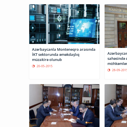
Azərbaycanla Monteneqro arasında
Azərbaycan 
İKT sektorunda əməkdaşlıq
sahəsində 
müzakirə olunub
möhkəmlən
20-05-2015
28-09-201