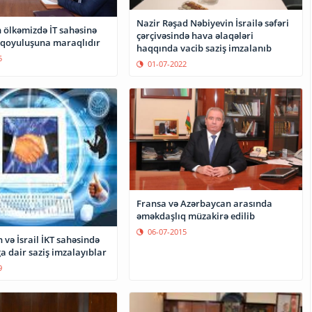
Nazir Rəşad Nəbiyevin İsrailə səfəri
 ölkəmizdə İT sahəsinə
çərçivəsində hava əlaqələri
a qoyuluşuna maraqlıdır
haqqında vacib saziş imzalanıb
5
01-07-2022
Fransa və Azərbaycan arasında
əməkdaşlıq müzakirə edilib
06-07-2015
və İsrail İKT sahəsində
a dair saziş imzalayıblar
9