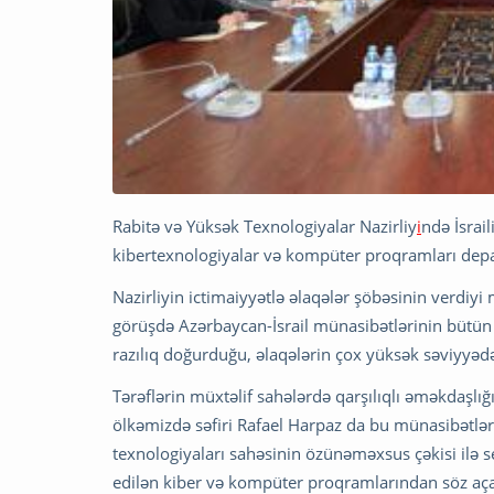
Rabitə və Yüksək Texnologiyalar Nazirliy
i
ndə İsrai
kibertexnologiyalar və kompüter proqramları depart
Nazirliyin ictimaiyyətlə əlaqələr şöbəsinin verdiyi 
görüşdə Azərbaycan-İsrail münasibətlərinin bütün 
razılıq doğurduğu, əlaqələrin çox yüksək səviyyəd
Tərəflərin müxtəlif sahələrdə qarşılıqlı əməkdaşlığ
ölkəmizdə səfiri Rafael Harpaz da bu münasibətlə
texnologiyaları sahəsinin özünəməxsus çəkisi ilə seç
edilən kiber və kompüter proqramlarından söz aça