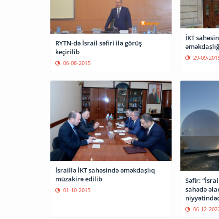
İKT sahəsində Koreya-Azərbaycan
RYTN-də İsrail səfiri ilə görüş
əməkdaşlığ
keçirilib
29-09-201
06-08-2015
İsraillə İKT sahəsində əməkdaşlıq
müzakirə edilib
Səfir: “İsr
sahədə əlaq
01-10-2015
niyyətindəd
06-12-202