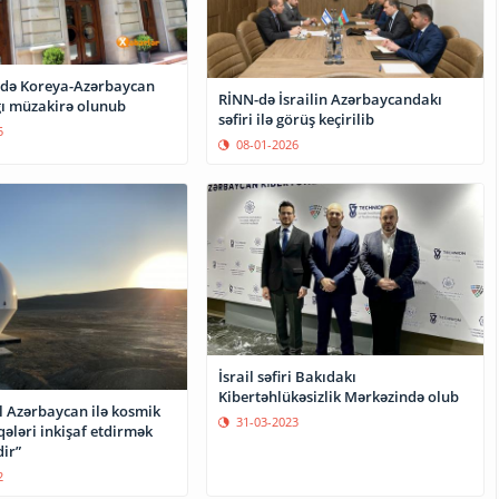
RİNN-də İsrailin Azərbaycandakı
ı müzakirə olunub
səfiri ilə görüş keçirilib
5
08-01-2026
İsrail səfiri Bakıdakı
Kibertəhlükəsizlik Mərkəzində olub
ail Azərbaycan ilə kosmik
31-03-2023
ələri inkişaf etdirmək
ir”
2