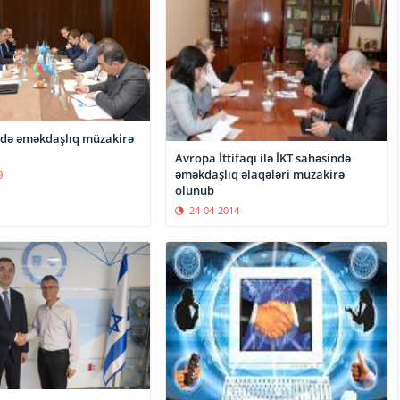
ndə əməkdaşlıq müzakirə
Avropa İttifaqı ilə İKT sahəsində
əməkdaşlıq əlaqələri müzakirə
9
olunub
24-04-2014