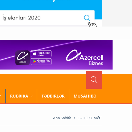
RUBRİKA
TƏDBİRLƏR
MÜSAHİBƏ
Ana Səhifə
E - HÖKUMƏT