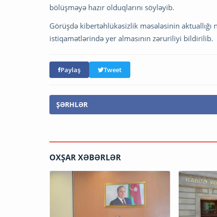
bölüşməyə hazır olduqlarını söyləyib.
Görüşdə kibertəhlükəsizlik məsələsinin aktuallığı
istiqamətlərində yer almasının zəruriliyi bildirilib. 
Paylaş
Tweet
ŞƏRHLƏR
OXŞAR XƏBƏRLƏR