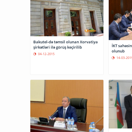
Bakutel-də təmsil olunan Xorvatiya
İKT sahəsi
şirkətləri ilə görüş keçirilib
olunub
04-12-2015
14-03-201