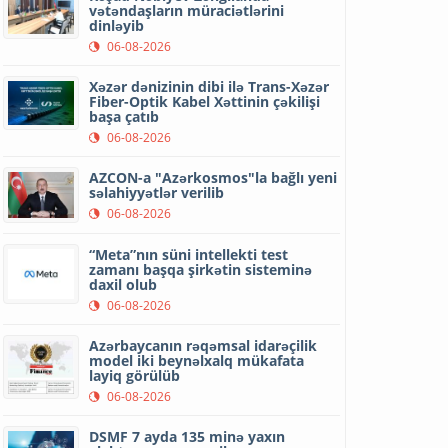
vətəndaşların müraciətlərini
dinləyib
06-08-2026
Xəzər dənizinin dibi ilə Trans-Xəzər
Fiber-Optik Kabel Xəttinin çəkilişi
başa çatıb
06-08-2026
AZCON-a "Azərkosmos"la bağlı yeni
səlahiyyətlər verilib
06-08-2026
“Meta”nın süni intellekti test
zamanı başqa şirkətin sisteminə
daxil olub
06-08-2026
Azərbaycanın rəqəmsal idarəçilik
model iki beynəlxalq mükafata
layiq görülüb
06-08-2026
DSMF 7 ayda 135 minə yaxın