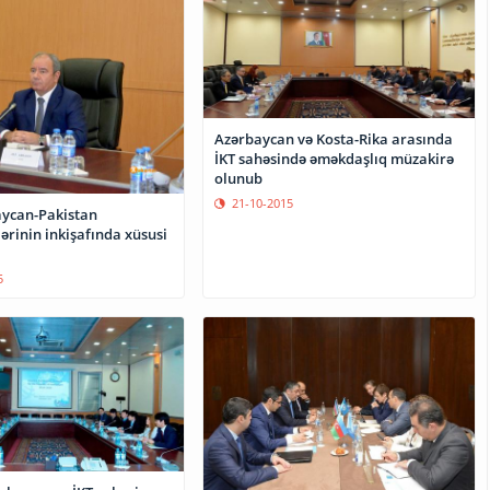
Azərbaycan və Kosta-Rika arasında
İKT sahəsində əməkdaşlıq müzakirə
olunub
21-10-2015
aycan-Pakistan
ərinin inkişafında xüsusi
5