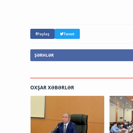
Paylaş
Tweet
ŞƏRHLƏR
OXŞAR XƏBƏRLƏR