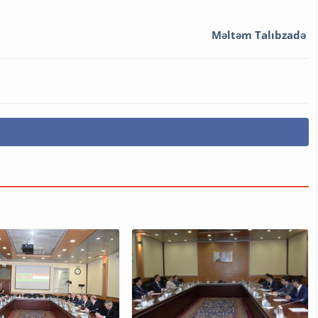
Məltəm Talıbzadə