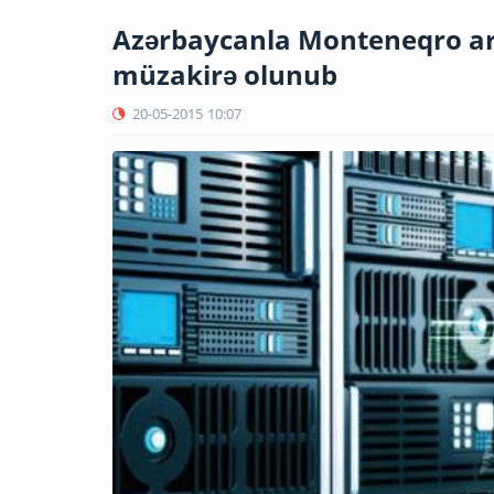
Azərbaycanla Monteneqro ar
müzakirə olunub
20-05-2015
10:07