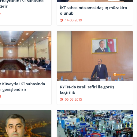
rbaycanın İKT sahəsinə
ərir
İKT sahəsində əməkdaşlıq müzakirə
olunub
5
14-03-2019
 Küveytlə İKT sahəsində
RYTN-də İsrail səfiri ilə görüş
 genişləndirir
keçirilib
4
06-08-2015