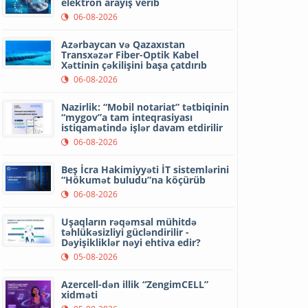
elektron arayış verib
06-08-2026
Azərbaycan və Qazaxıstan
Transxəzər Fiber-Optik Kabel
Xəttinin çəkilişini başa çatdırıb
06-08-2026
Nazirlik: “Mobil notariat” tətbiqinin
“mygov”a tam inteqrasiyası
istiqamətində işlər davam etdirilir
06-08-2026
Beş İcra Hakimiyyəti İT sistemlərini
“Hökumət buludu”na köçürüb
06-08-2026
Uşaqların rəqəmsal mühitdə
təhlükəsizliyi gücləndirilir -
Dəyişikliklər nəyi ehtiva edir?
05-08-2026
Azercell-dən illik “ZengimCELL”
xidməti