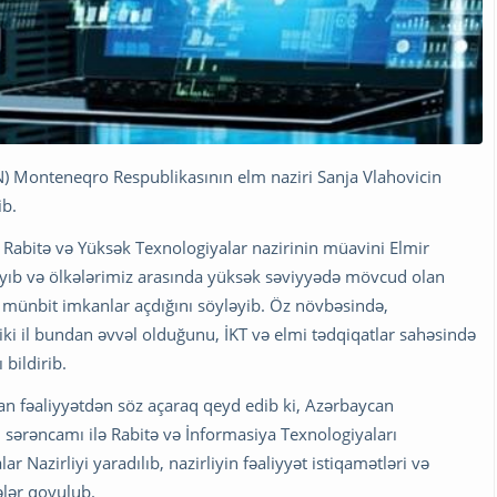
N) Monteneqro Respublikasının elm naziri Sanja Vlahovicin
ib.
 Rabitə və Yüksək Texnologiyalar nazirinin müavini Elmir
yıb və ölkələrimiz arasında yüksək səviyyədə mövcud olan
münbit imkanlar açdığını söyləyib. Öz növbəsində,
i il bundan əvvəl olduğunu, İKT və elmi tədqiqatlar sahəsində
bildirib.
lan fəaliyyətdən söz açaraq qeyd edib ki, Azərbaycan
i sərəncamı ilə Rabitə və İnformasiya Texnologiyaları
r Nazirliyi yaradılıb, nazirliyin fəaliyyət istiqamətləri və
ələr qoyulub.