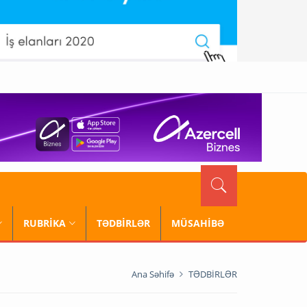
RUBRİKA
TƏDBİRLƏR
MÜSAHİBƏ
Ana Səhifə
TƏDBİRLƏR