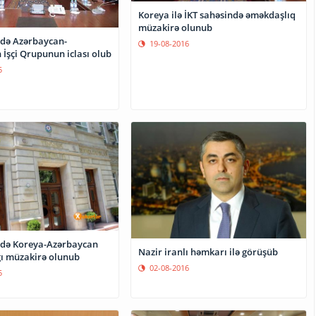
Koreya ilə İKT sahəsində əməkdaşlıq
müzakirə olunub
ndə Azərbaycan-
19-08-2016
İşçi Qrupunun iclası olub
5
Nazir iranlı həmkarı ilə görüşüb
ı müzakirə olunub
02-08-2016
5