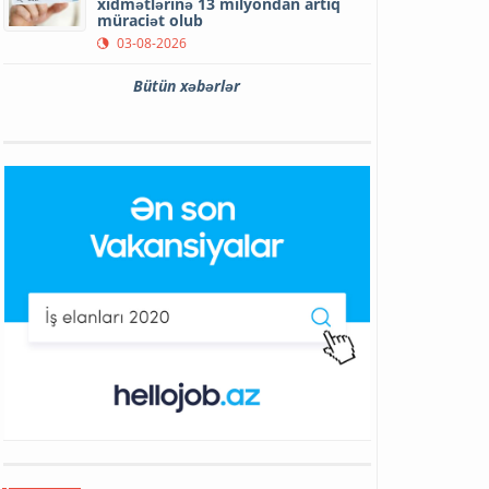
xidmətlərinə 13 milyondan artıq
müraciət olub
03-08-2026
Bütün xəbərlər