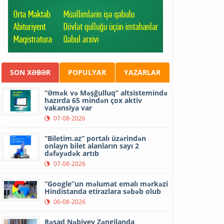
SON XƏBƏR
POPULYAR
YAZARLAR
“Əmək və Məşğulluq” altsistemində
hazırda 65 mindən çox aktiv
vakansiya var
07-08-2026
“Biletim.az” portalı üzərindən
onlayn bilet alanların sayı 2
dəfəyədək artıb
07-08-2026
“Google”un məlumat emalı mərkəzi
Hindistanda etirazlara səbəb olub
06-08-2026
Rəşad Nəbiyev Zəngilanda