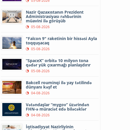
05-08-2026
Nazir Qazaxıstanın Prezident
Administrasiyası rəhbərinin
müavini ilə görüşüb
05-08-2026
"Falcon 9" raketinin bir hissəsi Ayla
toqquşacaq
05-08-2026
“SpaceX” orbitə 10 milyon tona
qədər yük çıxarmağı planlaşdırır
05-08-2026
Bakcell rouminqi ilə yay tətilində
dünyanı kəşf et
04-08-2026
Vətəndaşlar “mygov” üzərindən
FHN-ə müraciət edə biləcəklər
04-08-2026
İqtisadiyyat Nazirliyinin