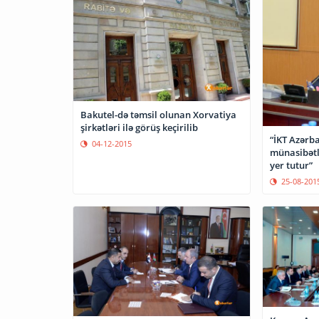
Bakutel-də təmsil olunan Xorvatiya
şirkətləri ilə görüş keçirilib
“İKT Azərb
04-12-2015
münasibətl
yer tutur”
25-08-201