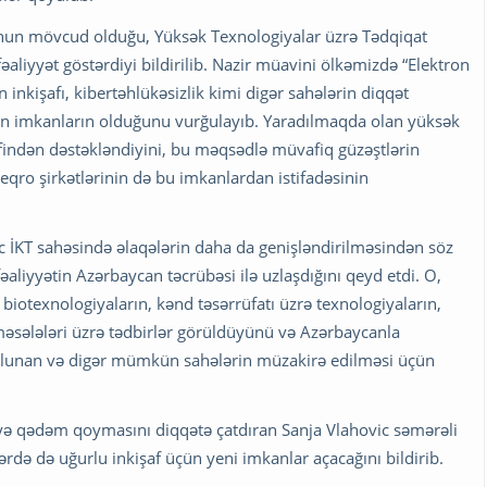
munun mövcud olduğu, Yüksək Texnologiyalar üzrə Tədqiqat
aliyyət göstərdiyi bildirilib. Nazir müavini ölkəmizdə “Elektron
inkişafı, kibertəhlükəsizlik kimi digər sahələrin diqqət
ün imkanların olduğunu vurğulayıb. Yaradılmaqda olan yüksək
rəfindən dəstəkləndiyini, bu məqsədlə müvafiq güzəştlərin
ro şirkətlərinin də bu imkanlardan istifadəsinin
 İKT sahəsində əlaqələrin daha da genişləndirilməsindən söz
aliyyətin Azərbaycan təcrübəsi ilə uzlaşdığını qeyd etdi. O,
 biotexnologiyaların, kənd təsərrüfatı üzrə texnologiyaların,
ı məsələləri üzrə tədbirlər görüldüyünü və Azərbaycanla
 olunan və digər mümkün sahələrin müzakirə edilməsi üçün
yə qədəm qoymasını diqqətə çatdıran Sanja Vlahovic səmərəli
rdə də uğurlu inkişaf üçün yeni imkanlar açacağını bildirib.