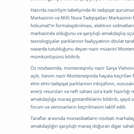
Hazırda nazirliyin tabeliyində iki tədqiqat quru
Mərkəzinin və Milli Nüvə Tədqiqatları Mərkəzinin fə
hökumət”in formalaşdırılması, elektron xidmətlərin 
mərkəzində olduğunu və qarşılıqlı əməkdaşlıq üç
texnologiyalar parklarının fəaliyyətinin dövlət tə
nəzərdə tutulduğunu deyən nazir müavini Monteneq
mümkünlüyünü bildirib.
Öz növbəsində, monteneqrolu nazir Sanja Vlahovic
açıb. Xanım nazir Monteneqroda həyata keçirilən fə
elmi elmi-tədqiqat parklarının inkişafının, xüsusən
enerji resursları və neft sahəsi üzrə kadr hazırlığ
əməkdaşlığa maraq göstərdiklərini bildirib, qeyd
forum və seminarların keçirilməsini təklif edib.
Tərəflər arasında münasibətlərin növbəti mərhələ
əməkdaşlığın qarşılıqlı maraq doğuran digər sahələ