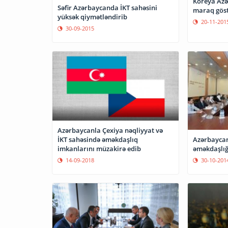
Koreya Azə
Səfir Azərbaycanda İKT sahəsini
maraq göst
yüksək qiymətləndirib
20-11-201
30-09-2015
Azərbaycanla Çexiya nəqliyyat və
İKT sahəsində əməkdaşlıq
Azərbaycan
imkanlarını müzakirə edib
əməkdaşlığı
14-09-2018
30-10-201