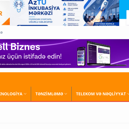
QƏ
XNOLOGİYA
TƏNZİMLƏMƏ
TELEKOM VƏ NƏQLİYYAT