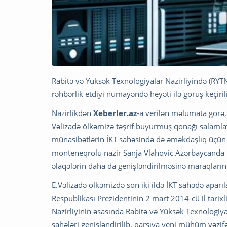
Rabitə və Yüksək Texnologiyalar Nazirliyində (RYT
rəhbərlik etdiyi nümayəndə heyəti ilə görüş keçiril
Nazirlikdən
Xeberler.az
-a verilən məlumata görə,
Vəlizadə ölkəmizə təşrif buyurmuş qonağı salamla
münasibətlərin İKT sahəsində də əməkdaşlıq üçün 
monteneqrolu nazir Sanja Vlahovic Azərbaycanda ik
əlaqələrin daha da genişləndirilməsinə maraqlarını 
E.Vəlizadə ölkəmizdə son iki ildə İKT sahədə aparı
Respublikası Prezidentinin 2 mart 2014-cü il tarixl
Nazirliyinin əsasında Rabitə və Yüksək Texnologiyala
sahələri genişləndirilib, qarşıya yeni mühüm vəzif