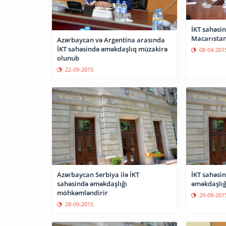
İKT sahəsi
Macarıstan 
Azərbaycan və Argentina arasında
İKT sahəsində əməkdaşlıq müzakirə
08-04-201
olunub
22-09-2015
Azərbaycan Serbiya ilə İKT
İKT sahəsində Koreya-Azərbaycan
sahəsində əməkdaşlığı
əməkdaşlığ
möhkəmləndirir
29-09-201
28-09-2015