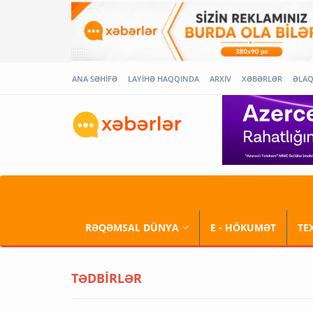
ANA SƏHİFƏ
LAYİHƏ HAQQINDA
ARXİV
XƏBƏRLƏR
ƏLA
RƏQƏMSAL DÜNYA
E - HÖKUMƏT
TE
TƏDBİRLƏR