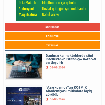
SON XƏBƏR
POPULYAR
YAZARLAR
Danimarka məktəblərdə süni
intellektdən istifadəyə nəzarəti
sərtləşdirir
08-08-2026
“Azərkosmos”un KOSMİK
Akademiyası mükafata layiq
görülüb
08-08-2026