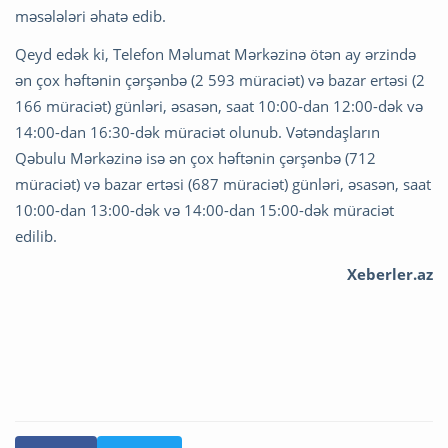
məsələləri əhatə edib.
Qeyd edək ki, Telefon Məlumat Mərkəzinə ötən ay ərzində
ən çox həftənin çərşənbə (2 593 müraciət) və bazar ertəsi (2
166 müraciət) günləri, əsasən, saat 10:00-dan 12:00-dək və
14:00-dan 16:30-dək müraciət olunub. Vətəndaşların
Qəbulu Mərkəzinə isə ən çox həftənin çərşənbə (712
müraciət) və bazar ertəsi (687 müraciət) günləri, əsasən, saat
10:00-dan 13:00-dək və 14:00-dan 15:00-dək müraciət
edilib.
Xeberler.az