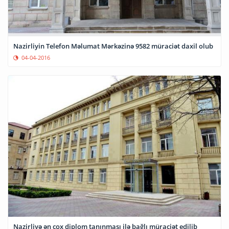
Nazirliyin Telefon Məlumat Mərkəzinə 9582 müraciət daxil olub
04-04-2016
Nazirliyə ən çox diplom tanınması ilə bağlı müraciət edilib