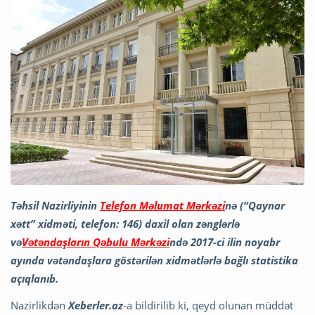
Təhsil Nazirliyinin
Telefon Məlumat Mərkəzi
nə (“Qaynar
xətt” xidməti, telefon: 146) daxil olan zənglərlə
və
Vətəndaşların Qəbulu Mərkəzi
ndə 2017-ci ilin noyabr
ayında vətəndaşlara göstərilən xidmətlərlə bağlı statistika
açıqlanıb.
Nazirlikdən
Xeberler.az
-a bildirilib ki, qeyd olunan müddət