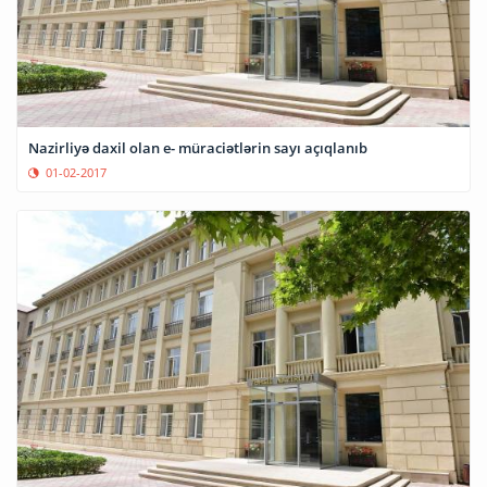
Nazirliyə daxil olan e- müraciətlərin sayı açıqlanıb
01-02-2017