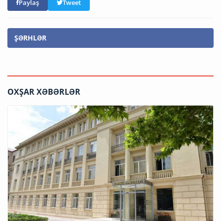
Paylaş
Tweet
ŞƏRHLƏR
OXŞAR XƏBƏRLƏR