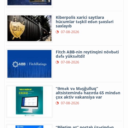
Kiberpolis xarici saytlara
hücumlar təşkil edən şəxsləri
saxlayıb
07-08-2026
Fitch ABB-nin reytinqini növbəti
dəfə yüksəltdi!
07-08-2026
“Əmək və Məşğulluq”
altsistemində hazırda 65 mindən
çox aktiv vakansiya var
07-08-2026
“Biletim.az” portalı üzərindən