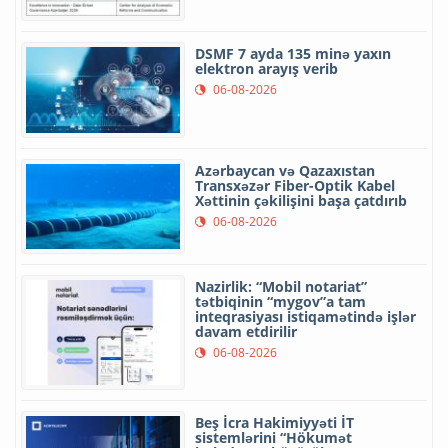
DSMF 7 ayda 135 minə yaxın
elektron arayış verib
06-08-2026
Azərbaycan və Qazaxıstan
Transxəzər Fiber-Optik Kabel
Xəttinin çəkilişini başa çatdırıb
06-08-2026
Nazirlik: “Mobil notariat”
tətbiqinin “mygov”a tam
inteqrasiyası istiqamətində işlər
davam etdirilir
06-08-2026
Beş İcra Hakimiyyəti İT
sistemlərini “Hökumət