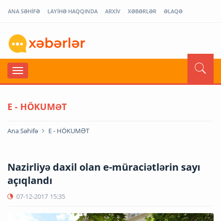
ANA SƏHİFƏ
LAYİHƏ HAQQINDA
ARXİV
XƏBƏRLƏR
ƏLAQƏ
E - HÖKUMƏT
Ana Səhifə
E - HÖKUMƏT
Nazirliyə daxil olan e-müraciətlərin sayı
açıqlandı
07-12-2017
15:35