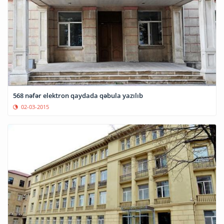
568 nəfər elektron qaydada qəbula yazılıb
02-03-2015