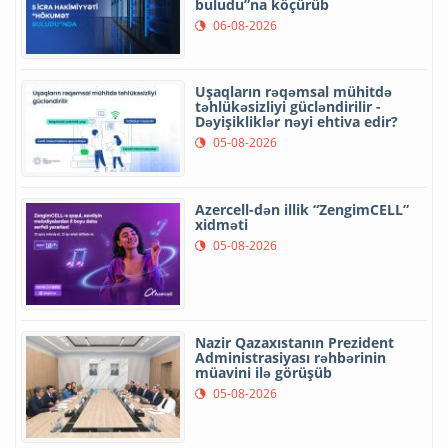
buludu”na köçürüb
06-08-2026
Uşaqların rəqəmsal mühitdə
təhlükəsizliyi gücləndirilir -
Dəyişikliklər nəyi ehtiva edir?
05-08-2026
Azercell-dən illik “ZengimCELL”
xidməti
05-08-2026
Nazir Qazaxıstanın Prezident
Administrasiyası rəhbərinin
müavini ilə görüşüb
05-08-2026