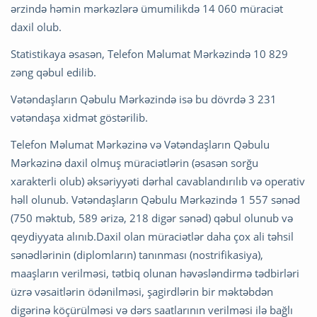
ərzində həmin mərkəzlərə ümumilikdə 14 060 müraciət
daxil olub.
Statistikaya əsasən, Telefon Məlumat Mərkəzində 10 829
zəng qəbul edilib.
Vətəndaşların Qəbulu Mərkəzində isə bu dövrdə 3 231
vətəndaşa xidmət göstərilib.
Telefon Məlumat Mərkəzinə və Vətəndaşların Qəbulu
Mərkəzinə daxil olmuş müraciətlərin (əsasən sorğu
xarakterli olub) əksəriyyəti dərhal cavablandırılıb və operativ
həll olunub. Vətəndaşların Qəbulu Mərkəzində 1 557 sənəd
(750 məktub, 589 ərizə, 218 digər sənəd) qəbul olunub və
qeydiyyata alınıb.Daxil olan müraciətlər daha çox ali təhsil
sənədlərinin (diplomların) tanınması (nostrifikasiya),
maaşların verilməsi, tətbiq olunan həvəsləndirmə tədbirləri
üzrə vəsaitlərin ödənilməsi, şagirdlərin bir məktəbdən
digərinə köçürülməsi və dərs saatlarının verilməsi ilə bağlı