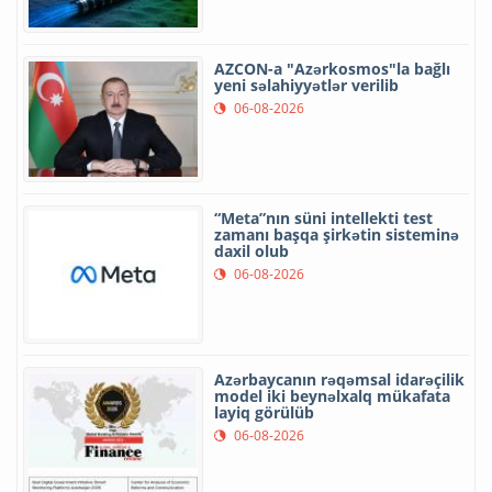
AZCON-a "Azərkosmos"la bağlı
yeni səlahiyyətlər verilib
06-08-2026
“Meta”nın süni intellekti test
zamanı başqa şirkətin sisteminə
daxil olub
06-08-2026
Azərbaycanın rəqəmsal idarəçilik
model iki beynəlxalq mükafata
layiq görülüb
06-08-2026