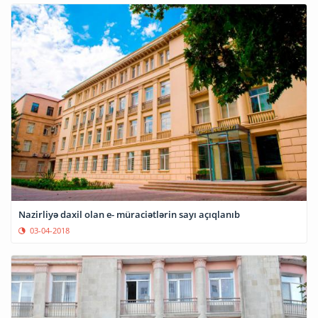
Nazirliyə daxil olan e- müraciətlərin sayı açıqlanıb
03-04-2018