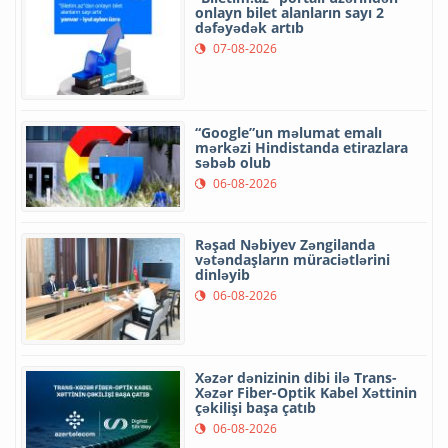
onlayn bilet alanların sayı 2
dəfəyədək artıb
07-08-2026
“Google”un məlumat emalı
mərkəzi Hindistanda etirazlara
səbəb olub
06-08-2026
Rəşad Nəbiyev Zəngilanda
vətəndaşların müraciətlərini
dinləyib
06-08-2026
Xəzər dənizinin dibi ilə Trans-
Xəzər Fiber-Optik Kabel Xəttinin
çəkilişi başa çatıb
06-08-2026