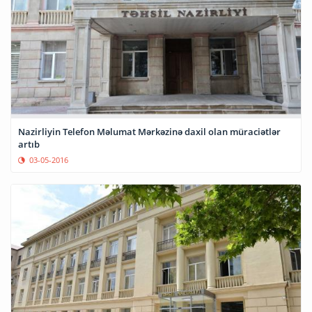
Nazirliyin Telefon Məlumat Mərkəzinə daxil olan müraciətlər
artıb
03-05-2016