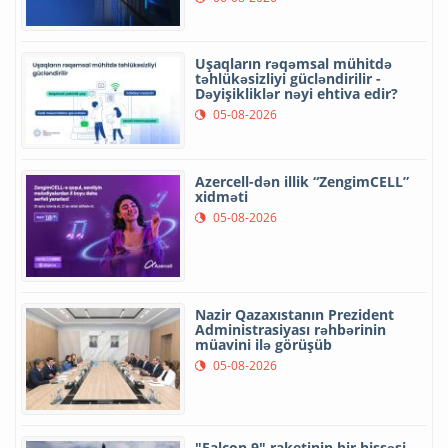
Uşaqların rəqəmsal mühitdə
təhlükəsizliyi gücləndirilir -
Dəyişikliklər nəyi ehtiva edir?
05-08-2026
Azercell-dən illik “ZengimCELL”
xidməti
05-08-2026
Nazir Qazaxıstanın Prezident
Administrasiyası rəhbərinin
müavini ilə görüşüb
05-08-2026
"Falcon 9" raketinin bir hissəsi