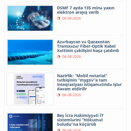
DSMF 7 ayda 135 minə yaxın
elektron arayış verib
06-08-2026
Azərbaycan və Qazaxıstan
Transxəzər Fiber-Optik Kabel
Xəttinin çəkilişini başa çatdırıb
06-08-2026
Nazirlik: “Mobil notariat”
tətbiqinin “mygov”a tam
inteqrasiyası istiqamətində işlər
davam etdirilir
06-08-2026
Beş İcra Hakimiyyəti İT
sistemlərini “Hökumət
buludu”na köçürüb
06-08-2026