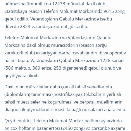
bölməsinə ümumilikdə 12438 müraciət daxil olub.
Statistikaya əsasən Telefon Məlumat Mərkəzində 9615 zəng
qəbul edilib. Vətəndaşların Qəbulu Mərkəzində isə bu
dövrdə 2823 vətəndaşa xidmət göstərilib.
Telefon Məlumat Mərkəzinə və Vətəndaşların Qəbulu
Mərkəzinə daxil olmuş müraciətlərin (əsasən sorğu
xarakterli olub) əksəriyyəti dərhal cavablandırılıb və operativ
həllini tapıb. Vətəndaşların Qəbulu Mərkəzində 1228 sənəd
(586 məktub, 389 ərizə, 253 digər sənəd) qəbul olunub və
qeydiyyata alınıb.
Daxil olan müraciətlər daha çox ali təhsil sənədlərinin
(diplomların) tanınması (nostrifikasiya), tələbələrin yerli ali
təhsil müəssisələrinə köçürülməsi və bərpası, müəllimlərin
diaqnostik qiymətləndirilməsi ilə bağlı məsələləri əhatə edib.
Qeyd edək ki, Telefon Məlumat Mərkəzinə ötən ay ərzində
ən çox həftənin bazar ertəsi (2450 zəng) və çərşənbə axşamı