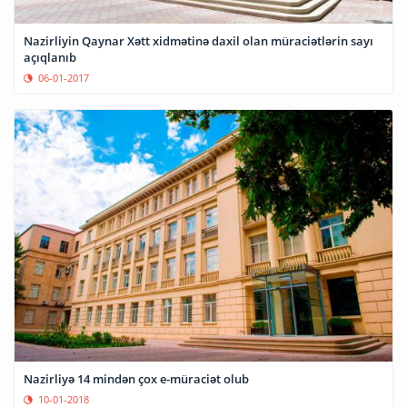
Nazirliyin Qaynar Xətt xidmətinə daxil olan müraciətlərin sayı
açıqlanıb
06-01-2017
Nazirliyə 14 mindən çox e-müraciət olub
10-01-2018