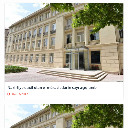
Nazirliyə daxil olan e- müraciətlərin sayı açıqlanıb
02-03-2017