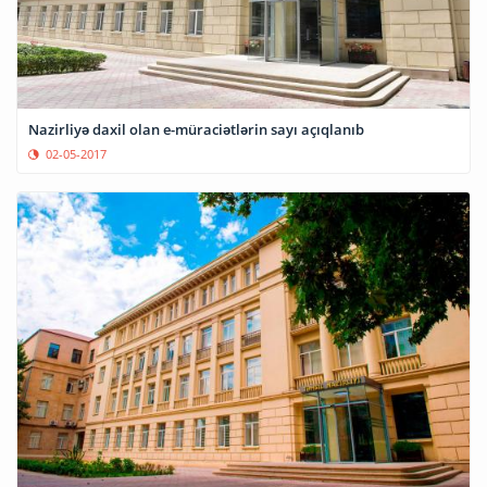
Nazirliyə daxil olan e-müraciətlərin sayı açıqlanıb
02-05-2017