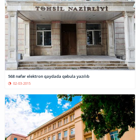
568 nəfər elektron qaydada qəbula yazılıb
02-03-2015