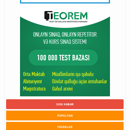
SON XƏBƏR
POPULYAR
YAZARLAR