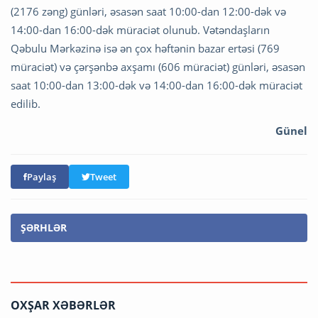
(2176 zəng) günləri, əsasən saat 10:00-dan 12:00-dək və
14:00-dan 16:00-dək müraciət olunub. Vətəndaşların
Qəbulu Mərkəzinə isə ən çox həftənin bazar ertəsi (769
müraciət) və çərşənbə axşamı (606 müraciət) günləri, əsasən
saat 10:00-dan 13:00-dək və 14:00-dan 16:00-dək müraciət
edilib.
Günel
Paylaş
Tweet
ŞƏRHLƏR
OXŞAR XƏBƏRLƏR