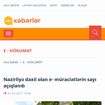
ANA SƏHİFƏ
LAYİHƏ HAQQINDA
ARXİV
XƏBƏRLƏR
ƏLAQƏ
E - HÖKUMƏT
Ana Səhifə
E - HÖKUMƏT
Nazirliyə daxil olan e- müraciətlərin sayı
açıqlanıb
01-02-2017
16:46