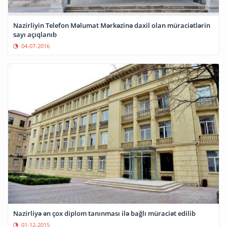
Nazirliyin Telefon Məlumat Mərkəzinə daxil olan müraciətlərin
sayı açıqlanıb
04-07-2016
Nazirliyə ən çox diplom tanınması ilə bağlı müraciət edilib
01-12-2015