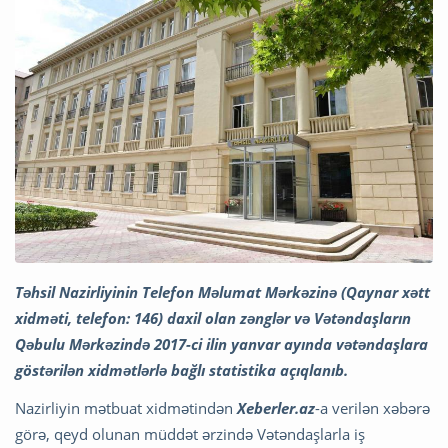
Təhsil Nazirliyinin Telefon Məlumat Mərkəzinə (Qaynar xətt
xidməti, telefon: 146) daxil olan zənglər və Vətəndaşların
Qəbulu Mərkəzində 2017-ci ilin yanvar ayında vətəndaşlara
göstərilən xidmətlərlə bağlı statistika açıqlanıb.
Nazirliyin mətbuat xidmətindən
Xeberler.az
-a verilən xəbərə
görə, qeyd olunan müddət ərzində Vətəndaşlarla iş