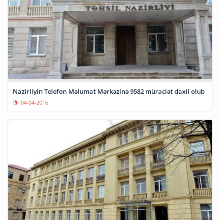
Nazirliyin Telefon Məlumat Mərkəzinə 9582 müraciət daxil olub
04-04-2016