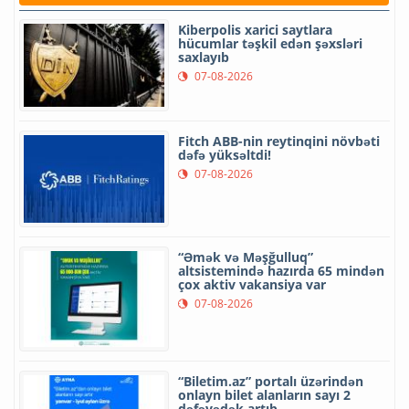
Kiberpolis xarici saytlara
hücumlar təşkil edən şəxsləri
saxlayıb
07-08-2026
Fitch ABB-nin reytinqini növbəti
dəfə yüksəltdi!
07-08-2026
“Əmək və Məşğulluq”
altsistemində hazırda 65 mindən
çox aktiv vakansiya var
07-08-2026
“Biletim.az” portalı üzərindən
onlayn bilet alanların sayı 2
dəfəyədək artıb