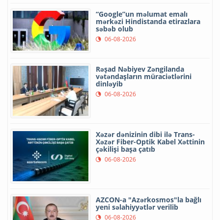
“Google”un məlumat emalı
mərkəzi Hindistanda etirazlara
səbəb olub
06-08-2026
Rəşad Nəbiyev Zəngilanda
vətəndaşların müraciətlərini
dinləyib
06-08-2026
Xəzər dənizinin dibi ilə Trans-
Xəzər Fiber-Optik Kabel Xəttinin
çəkilişi başa çatıb
06-08-2026
AZCON-a "Azərkosmos"la bağlı
yeni səlahiyyətlər verilib
06-08-2026