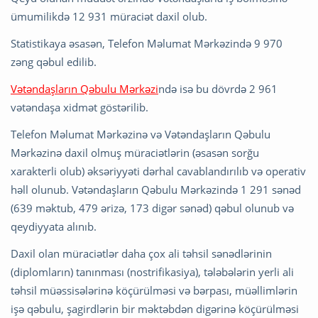
ümumilikdə 12 931 müraciət daxil olub.
Statistikaya əsasən, Telefon Məlumat Mərkəzində 9 970
zəng qəbul edilib.
Vətəndaşların Qəbulu Mərkəzi
ndə isə bu dövrdə 2 961
vətəndaşa xidmət göstərilib.
Telefon Məlumat Mərkəzinə və Vətəndaşların Qəbulu
Mərkəzinə daxil olmuş müraciətlərin (əsasən sorğu
xarakterli olub) əksəriyyəti dərhal cavablandırılıb və operativ
həll olunub. Vətəndaşların Qəbulu Mərkəzində 1 291 sənəd
(639 məktub, 479 ərizə, 173 digər sənəd) qəbul olunub və
qeydiyyata alınıb.
Daxil olan müraciətlər daha çox ali təhsil sənədlərinin
(diplomların) tanınması (nostrifikasiya), tələbələrin yerli ali
təhsil müəssisələrinə köçürülməsi və bərpası, müəllimlərin
işə qəbulu, şagirdlərin bir məktəbdən digərinə köçürülməsi