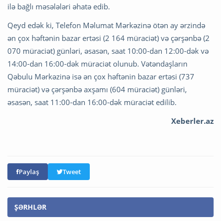
ilə bağlı məsələləri əhatə edib.
Qeyd edək ki, Telefon Məlumat Mərkəzinə ötən ay ərzində
ən çox həftənin bazar ertəsi (2 164 müraciət) və çərşənbə (2
070 müraciət) günləri, əsasən, saat 10:00-dan 12:00-dək və
14:00-dan 16:00-dək müraciət olunub. Vətəndaşların
Qəbulu Mərkəzinə isə ən çox həftənin bazar ertəsi (737
müraciət) və çərşənbə axşamı (604 müraciət) günləri,
əsasən, saat 11:00-dan 16:00-dək müraciət edilib.
Xeberler.az
Paylaş
Tweet
ŞƏRHLƏR