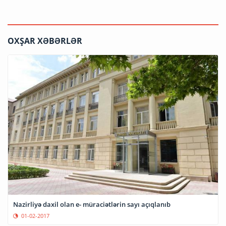
OXŞAR XƏBƏRLƏR
Nazirliyə daxil olan e- müraciətlərin sayı açıqlanıb
01-02-2017