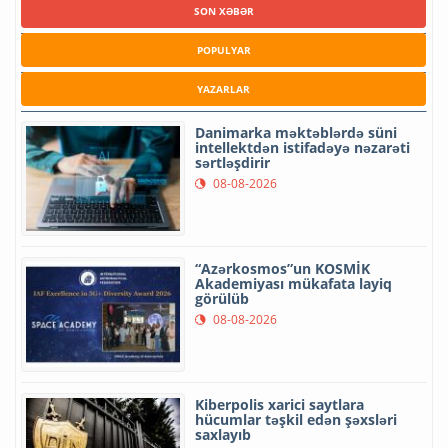
SON XƏBƏR
POPULYAR
YAZARLAR
Danimarka məktəblərdə süni
intellektdən istifadəyə nəzarəti
sərtləşdirir
08-08-2026
“Azərkosmos”un KOSMİK
Akademiyası mükafata layiq
görülüb
08-08-2026
Kiberpolis xarici saytlara
hücumlar təşkil edən şəxsləri
saxlayıb