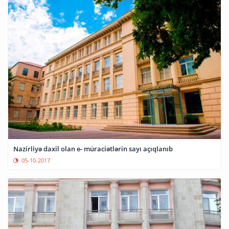
Nazirliyə daxil olan e- müraciətlərin sayı açıqlanıb
05-10-2017