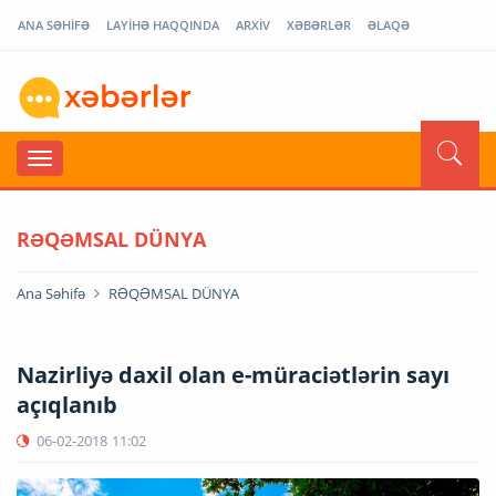
ANA SƏHİFƏ
LAYİHƏ HAQQINDA
ARXİV
XƏBƏRLƏR
ƏLAQƏ
RƏQƏMSAL DÜNYA
Ana Səhifə
RƏQƏMSAL DÜNYA
Nazirliyə daxil olan e-müraciətlərin sayı
açıqlanıb
06-02-2018
11:02