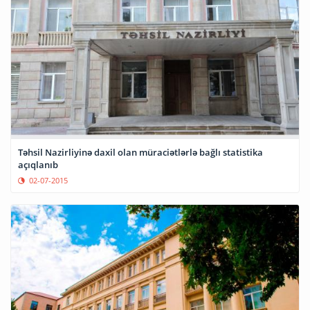
Təhsil Nazirliyinə daxil olan müraciətlərlə bağlı statistika
açıqlanıb
02-07-2015