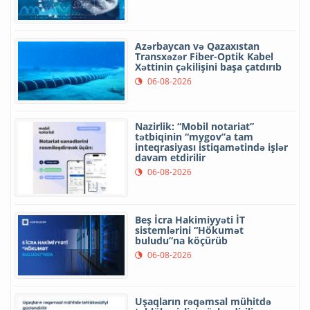
Azərbaycan və Qazaxıstan
Transxəzər Fiber-Optik Kabel
Xəttinin çəkilişini başa çatdırıb
06-08-2026
Nazirlik: “Mobil notariat”
tətbiqinin “mygov”a tam
inteqrasiyası istiqamətində işlər
davam etdirilir
06-08-2026
Beş İcra Hakimiyyəti İT
sistemlərini “Hökumət
buludu”na köçürüb
06-08-2026
Uşaqların rəqəmsal mühitdə