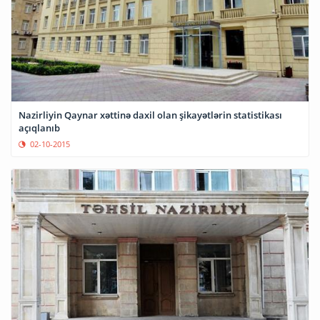
Nazirliyin Qaynar xəttinə daxil olan şikayətlərin statistikası
açıqlanıb
02-10-2015