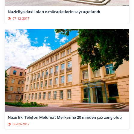
Nazirliyə daxil olan e-müraciətlərin sayı açıqlandı
07-12-2017
Nazirlik: Telefon Məlumat Mərkəzinə 20 mindən çox zəng olub
06-09-2017