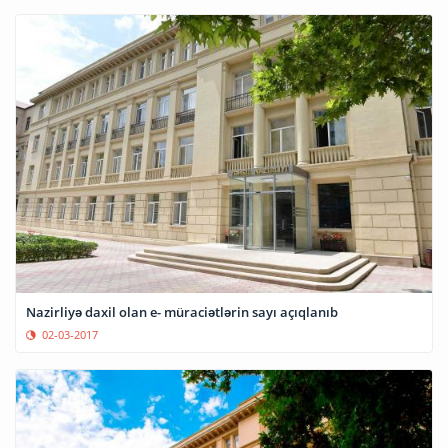
Nazirliyə daxil olan e- müraciətlərin sayı açıqlanıb
02-03-2017