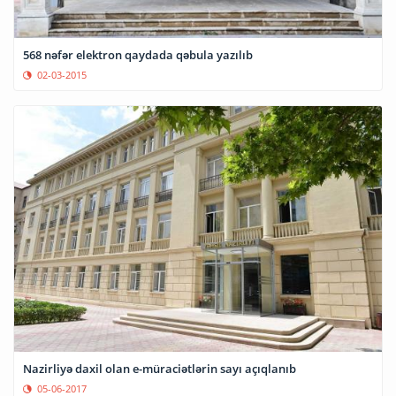
568 nəfər elektron qaydada qəbula yazılıb
02-03-2015
Nazirliyə daxil olan e-müraciətlərin sayı açıqlanıb
05-06-2017