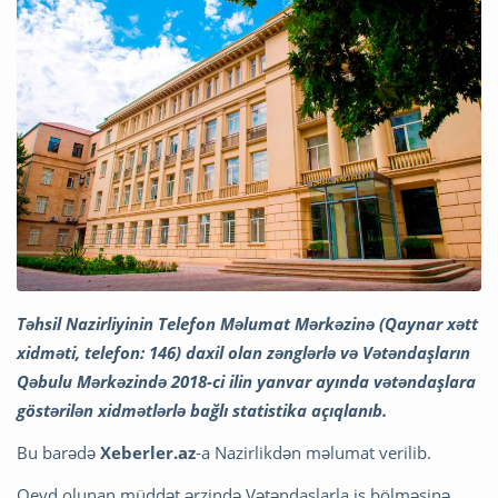
Təhsil Nazirliyinin Telefon Məlumat Mərkəzinə (Qaynar xətt
xidməti, telefon: 146) daxil olan zənglərlə və Vətəndaşların
Qəbulu Mərkəzində 2018-ci ilin yanvar ayında vətəndaşlara
göstərilən xidmətlərlə bağlı statistika açıqlanıb.
Bu barədə
Xeberler.az
-a Nazirlikdən məlumat verilib.
Qeyd olunan müddət ərzində Vətəndaşlarla iş bölməsinə