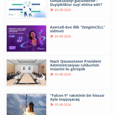
təhlükəsizliyi gücləndirilir -
Dəyişikliklər nəyi ehtiva edir?
05-08-2026
Azercell-dən illik “ZengimCELL”
xidməti
05-08-2026
Nazir Qazaxıstanın Prezident
Administrasiyası rəhbərinin
müavini ilə görüşüb
05-08-2026
"Falcon 9" raketinin bir hissəsi
Ayla toqquşacaq
05-08-2026