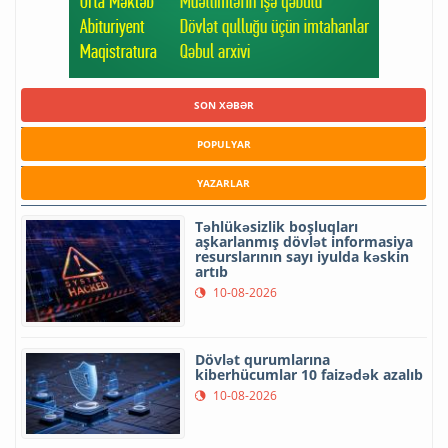
SON XƏBƏR
POPULYAR
YAZARLAR
Təhlükəsizlik boşluqları
aşkarlanmış dövlət informasiya
resurslarının sayı iyulda kəskin
artıb
10-08-2026
Dövlət qurumlarına
kiberhücumlar 10 faizədək azalıb
10-08-2026