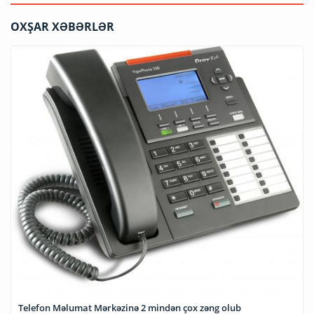
OXŞAR XƏBƏRLƏR
Telefon Məlumat Mərkəzinə 2 mindən çox zəng olub