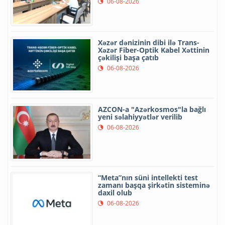
06-08-2026
Xəzər dənizinin dibi ilə Trans-
Xəzər Fiber-Optik Kabel Xəttinin
çəkilişi başa çatıb
06-08-2026
AZCON-a "Azərkosmos"la bağlı
yeni səlahiyyətlər verilib
06-08-2026
“Meta”nın süni intellekti test
zamanı başqa şirkətin sisteminə
daxil olub
06-08-2026