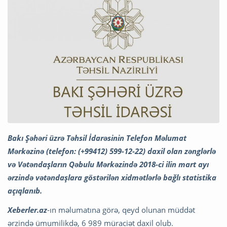
Bakı Şəhəri üzrə Təhsil İdarəsinin Telefon Məlumat
Mərkəzinə (telefon: (+99412) 599-12-22) daxil olan zənglərlə
və Vətəndaşların Qəbulu Mərkəzində 2018-ci ilin mart ayı
ərzində vətəndaşlara göstərilən xidmətlərlə bağlı statistika
açıqlanıb.
Xeberler.az
-ın məlumatına görə, qeyd olunan müddət
ərzində ümumilikdə, 6 989 müraciət daxil olub.