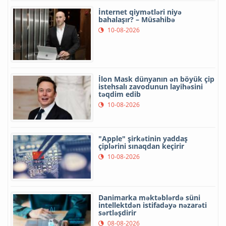
İnternet qiymətləri niyə
bahalaşır? – Müsahibə
10-08-2026
İlon Mask dünyanın ən böyük çip
istehsalı zavodunun layihəsini
təqdim edib
10-08-2026
"Apple" şirkətinin yaddaş
çiplərini sınaqdan keçirir
10-08-2026
Danimarka məktəblərdə süni
intellektdən istifadəyə nəzarəti
sərtləşdirir
08-08-2026