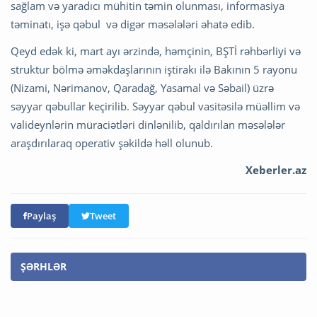
sağlam və yaradıcı mühitin təmin olunması, informasiya
təminatı, işə qəbul və digər məsələləri əhatə edib.
Qeyd edək ki, mart ayı ərzində, həmçinin, BŞTİ rəhbərliyi və
struktur bölmə əməkdaşlarının iştirakı ilə Bakının 5 rayonu
(Nizami, Nərimanov, Qaradağ, Yasamal və Səbail) üzrə
səyyar qəbullar keçirilib. Səyyar qəbul vasitəsilə müəllim və
valideynlərin müraciətləri dinlənilib, qaldırılan məsələlər
araşdırılaraq operativ şəkildə həll olunub.
Xeberler.az
Paylaş
Tweet
ŞƏRHLƏR