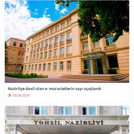
Nazirliyə daxil olan e- müraciətlərin sayı açıqlanıb
03-04-2018