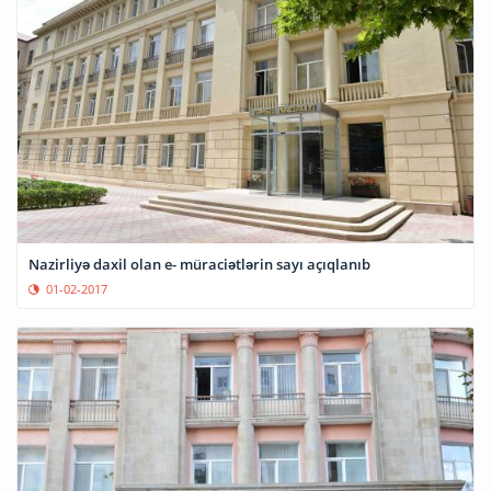
Nazirliyə daxil olan e- müraciətlərin sayı açıqlanıb
01-02-2017