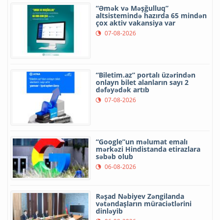
“Əmək və Məşğulluq”
altsistemində hazırda 65 mindən
çox aktiv vakansiya var
07-08-2026
“Biletim.az” portalı üzərindən
onlayn bilet alanların sayı 2
dəfəyədək artıb
07-08-2026
“Google”un məlumat emalı
mərkəzi Hindistanda etirazlara
səbəb olub
06-08-2026
Rəşad Nəbiyev Zəngilanda
vətəndaşların müraciətlərini
dinləyib