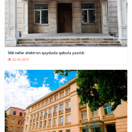
568 nəfər elektron qaydada qəbula yazılıb
02-03-2015