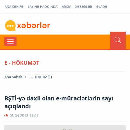
ANA SƏHİFƏ
LAYİHƏ HAQQINDA
ARXİV
XƏBƏRLƏR
ƏLAQƏ
E - HÖKUMƏT
Ana Səhifə
E - HÖKUMƏT
BŞTİ-yə daxil olan e-müraciətlərin sayı
açıqlandı
03-04-2018
11:01