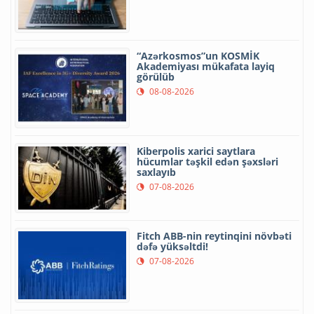
“Azərkosmos”un KOSMİK
Akademiyası mükafata layiq
görülüb
08-08-2026
Kiberpolis xarici saytlara
hücumlar təşkil edən şəxsləri
saxlayıb
07-08-2026
Fitch ABB-nin reytinqini növbəti
dəfə yüksəltdi!
07-08-2026