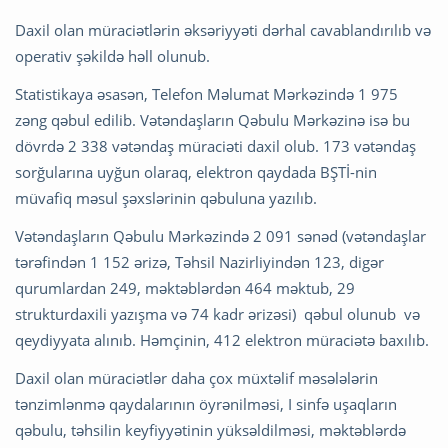
Daxil olan müraciətlərin əksəriyyəti dərhal cavablandırılıb və
operativ şəkildə həll olunub.
Statistikaya əsasən, Telefon Məlumat Mərkəzində 1 975
zəng qəbul edilib. Vətəndaşların Qəbulu Mərkəzinə isə bu
dövrdə 2 338 vətəndaş müraciəti daxil olub. 173 vətəndaş
sorğularına uyğun olaraq, elektron qaydada BŞTİ-nin
müvafiq məsul şəxslərinin qəbuluna yazılıb.
Vətəndaşların Qəbulu Mərkəzində 2 091 sənəd (vətəndaşlar
tərəfindən 1 152 ərizə, Təhsil Nazirliyindən 123, digər
qurumlardan 249, məktəblərdən 464 məktub, 29
strukturdaxili yazışma və 74 kadr ərizəsi) qəbul olunub və
qeydiyyata alınıb. Həmçinin, 412 elektron müraciətə baxılıb.
Daxil olan müraciətlər daha çox müxtəlif məsələlərin
tənzimlənmə qaydalarının öyrənilməsi, I sinfə uşaqların
qəbulu, təhsilin keyfiyyətinin yüksəldilməsi, məktəblərdə