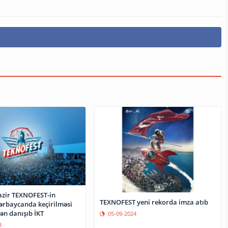
nazir TEXNOFEST-in
TEXNOFEST yeni rekorda imza atıb
ərbaycanda keçirilməsi
ən danışıb İKT
05-09-2024
3