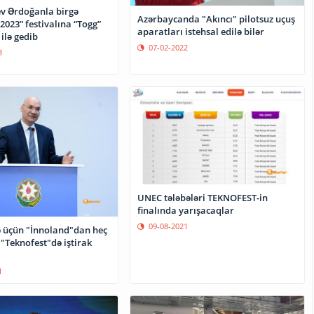
ev Ərdoğanla birgə
Azərbaycanda "Akıncı" pilotsuz uçuş
2023” festivalına “Togg”
aparatları istehsal edilə bilər
ilə gedib
07-02-2022
3
UNEC tələbələri TEKNOFEST-in
finalında yarışacaqlar
09-08-2021
ə üçün "İnnoland"dan heç
 "Teknofest"də iştirak
1