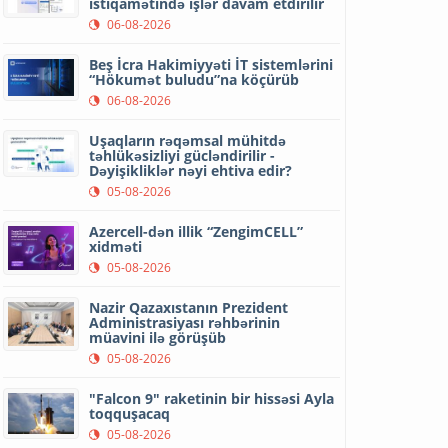
istiqamətində işlər davam etdirilir
06-08-2026
Beş İcra Hakimiyyəti İT sistemlərini
“Hökumət buludu”na köçürüb
06-08-2026
Uşaqların rəqəmsal mühitdə
təhlükəsizliyi gücləndirilir -
Dəyişikliklər nəyi ehtiva edir?
05-08-2026
Azercell-dən illik “ZengimCELL”
xidməti
05-08-2026
Nazir Qazaxıstanın Prezident
Administrasiyası rəhbərinin
müavini ilə görüşüb
05-08-2026
"Falcon 9" raketinin bir hissəsi Ayla
toqquşacaq
05-08-2026