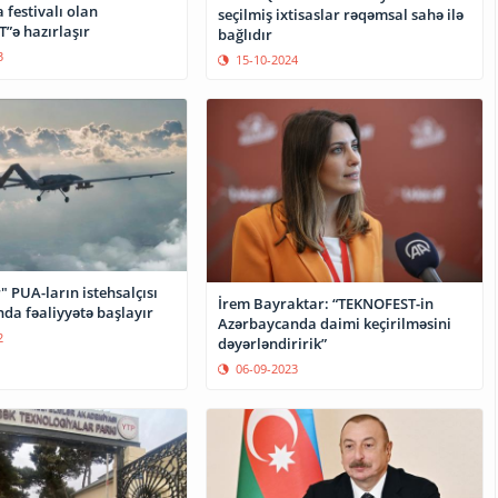
 festivalı olan
seçilmiş ixtisaslar rəqəmsal sahə ilə
”ə hazırlaşır
bağlıdır
3
15-10-2024
 PUA-ların istehsalçısı
İrem Bayraktar: “TEKNOFEST-in
da fəaliyyətə başlayır
Azərbaycanda daimi keçirilməsini
2
dəyərləndiririk”
06-09-2023