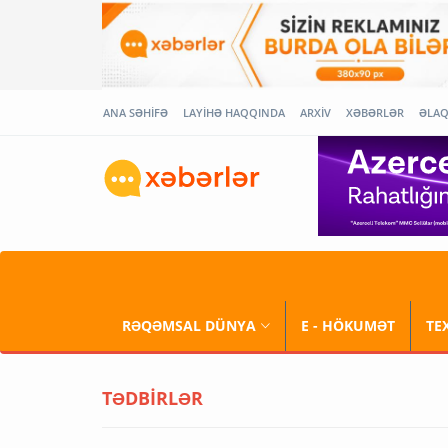
ANA SƏHİFƏ
LAYİHƏ HAQQINDA
ARXİV
XƏBƏRLƏR
ƏLA
RƏQƏMSAL DÜNYA
E - HÖKUMƏT
TE
TƏDBİRLƏR