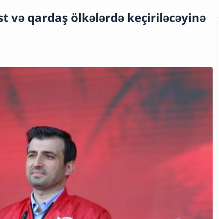
t və qardaş ölkələrdə keçiriləcəyinə