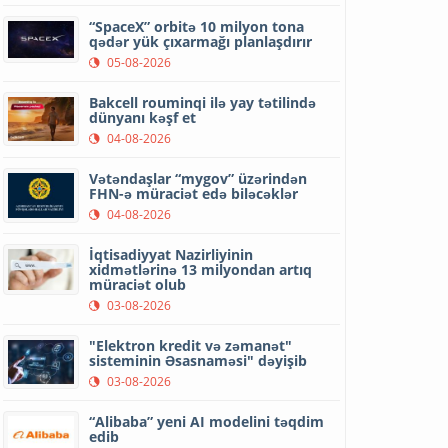
“SpaceX” orbitə 10 milyon tona
qədər yük çıxarmağı planlaşdırır
05-08-2026
Bakcell rouminqi ilə yay tətilində
dünyanı kəşf et
04-08-2026
Vətəndaşlar “mygov” üzərindən
FHN-ə müraciət edə biləcəklər
04-08-2026
İqtisadiyyat Nazirliyinin
xidmətlərinə 13 milyondan artıq
müraciət olub
03-08-2026
"Elektron kredit və zəmanət"
sisteminin Əsasnaməsi" dəyişib
03-08-2026
“Alibaba” yeni AI modelini təqdim
edib