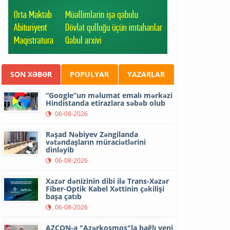
SON XƏBƏR
POPULYAR
YAZARLAR
“Google”un məlumat emalı mərkəzi
Hindistanda etirazlara səbəb olub
06-08-2026
Rəşad Nəbiyev Zəngilanda
vətəndaşların müraciətlərini
dinləyib
06-08-2026
Xəzər dənizinin dibi ilə Trans-Xəzər
Fiber-Optik Kabel Xəttinin çəkilişi
başa çatıb
06-08-2026
AZCON-a "Azərkosmos"la bağlı yeni