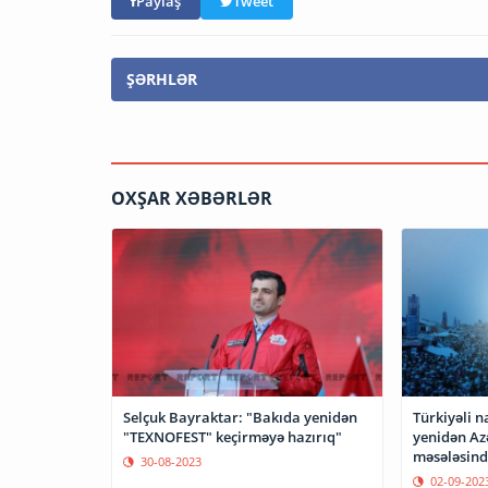
Paylaş
Tweet
ŞƏRHLƏR
OXŞAR XƏBƏRLƏR
Selçuk Bayraktar: "Bakıda yenidən
Türkiyəli 
"TEXNOFEST" keçirməyə hazırıq"
yenidən Az
məsələsind
30-08-2023
02-09-202