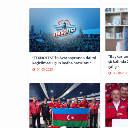
“Baykar te
“TEXNOFEST”in Azərbaycanda daimi
şirkətində
keçirilməsi üçün layihə hazırlanır
çalışır
04-09-2023
03-10-202