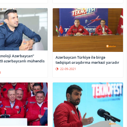
xnoloji Azərbaycan”
Azərbaycan Türkiyə ilə birgə
 20 azərbaycanlı mühəndis
tədqiqat-araşdırma mərkəzi yaradır
22-09-2021
3