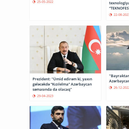
25-05-2022
texnologiya
“TEKNOFEST
22-08-202
"Bayraktar"
Prezident: "Ümid edirəm ki, yaxın
Azərbaycan
gələcəkdə “Kızılelma” Azərbaycan
26-12-202
səmasında da olacaq"
29-04-2023