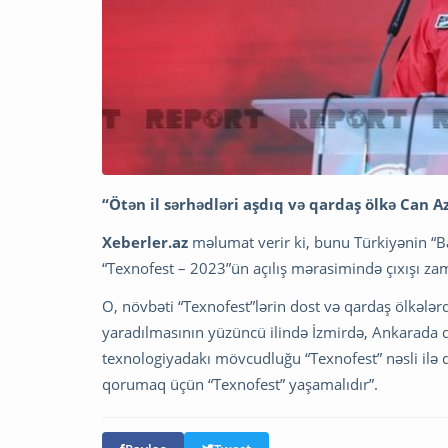
“Ötən il sərhədləri aşdıq və qardaş ölkə Can A
Xeberler.az
məlumat verir ki, bunu Türkiyənin “Ba
“Texnofest – 2023”ün açılış mərasimində çıxışı za
O, növbəti “Texnofest”lərin dost və qardaş ölkələr
yaradılmasının yüzüncü ilində İzmirdə, Ankarada da
texnologiyadakı mövcudluğu “Texnofest” nəsli ilə 
qorumaq üçün “Texnofest” yaşamalıdır”.