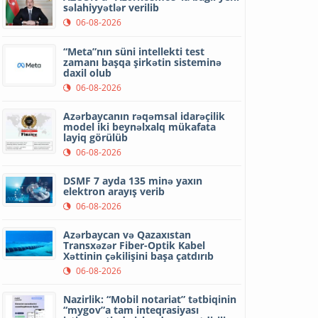
səlahiyyətlər verilib
06-08-2026
“Meta”nın süni intellekti test
zamanı başqa şirkətin sisteminə
daxil olub
06-08-2026
Azərbaycanın rəqəmsal idarəçilik
model iki beynəlxalq mükafata
layiq görülüb
06-08-2026
DSMF 7 ayda 135 minə yaxın
elektron arayış verib
06-08-2026
Azərbaycan və Qazaxıstan
Transxəzər Fiber-Optik Kabel
Xəttinin çəkilişini başa çatdırıb
06-08-2026
Nazirlik: “Mobil notariat” tətbiqinin
“mygov”a tam inteqrasiyası