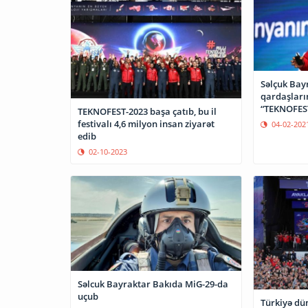
Səlçuk Bay
qardaşları
“TEKNOFEST
TEKNOFEST-2023 başa çatıb, bu il
gözləyirik
festivalı 4,6 milyon insan ziyarət
04-02-202
edib
02-10-2023
Səlcuk Bayraktar Bakıda MiG-29-da
uçub
Türkiyə dü