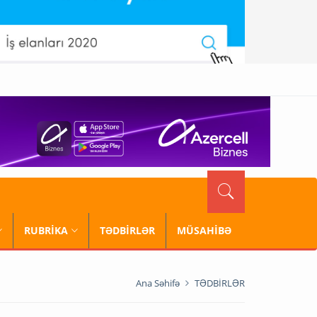
RUBRİKA
TƏDBİRLƏR
MÜSAHİBƏ
Ana Səhifə
TƏDBİRLƏR