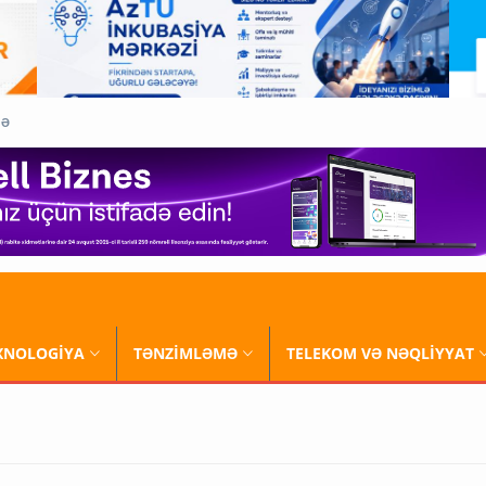
QƏ
XNOLOGİYA
TƏNZİMLƏMƏ
TELEKOM VƏ NƏQLİYYAT