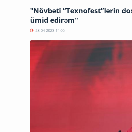
"Növbəti “Texnofest”lərin dos
ümid edirəm"
28-04-2023
14:06