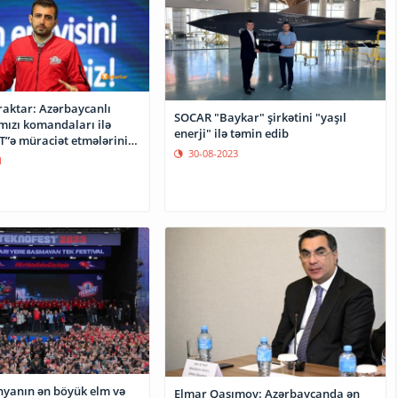
raktar: Azərbaycanlı
SOCAR "Baykar" şirkətini "yaşıl
mızı komandaları ilə
enerji" ilə təmin edib
”ə müraciət etmələrini
30-08-2023
1
nyanın ən böyük elm və
Elmar Qasımov: Azərbaycanda ən