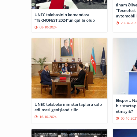
İlham Əliy
“Texnofest-
UNEC tələbəsinin komandası
avtomobili 
“TEKNOFEST 2024”ün qalibi olub
29-04-202
08-10-2024
Ekspert: N
UNEC tələbələrinin startaplara cəlb
bir startap
edilməsi genişləndirilir
etməyib?
16-10-2024
05-10-202