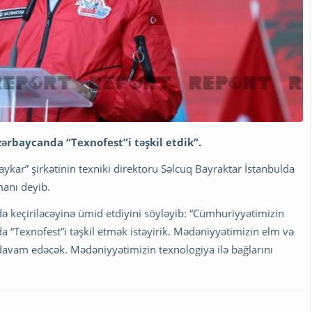
zərbaycanda “Texnofest”i təşkil etdik”.
ykar” şirkətinin texniki direktoru Səlcuq Bayraktar İstanbulda
manı deyib.
də keçiriləcəyinə ümid etdiyini söyləyib: “Cümhuriyyətimizin
 “Texnofest”i təşkil etmək istəyirik. Mədəniyyətimizin elm və
davam edəcək. Mədəniyyətimizin texnologiya ilə bağlarını