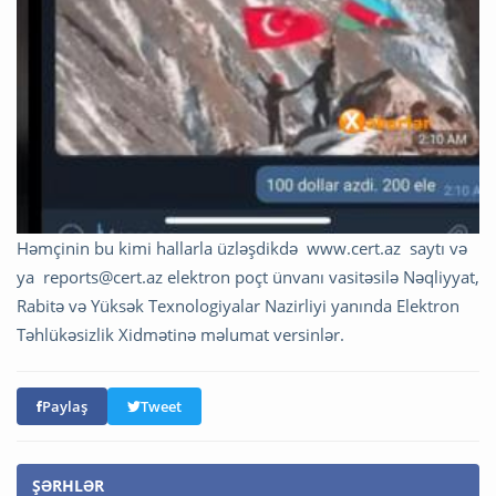
Həmçinin bu kimi hallarla üzləşdikdə www.cert.az saytı və
ya
reports@cert.az
elektron poçt ünvanı vasitəsilə Nəqliyyat,
Rabitə və Yüksək Texnologiyalar Nazirliyi yanında Elektron
Təhlükəsizlik Xidmətinə məlumat versinlər.
Paylaş
Tweet
ŞƏRHLƏR