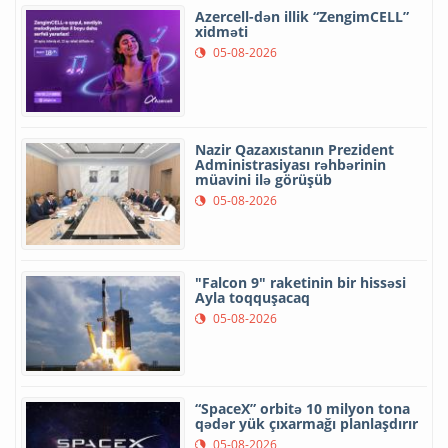
Azercell-dən illik “ZengimCELL”
xidməti
05-08-2026
Nazir Qazaxıstanın Prezident
Administrasiyası rəhbərinin
müavini ilə görüşüb
05-08-2026
"Falcon 9" raketinin bir hissəsi
Ayla toqquşacaq
05-08-2026
“SpaceX” orbitə 10 milyon tona
qədər yük çıxarmağı planlaşdırır
05-08-2026