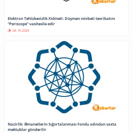
Elektron Təhlükəsizlik Xidməti: Düşmən növbəti təxribatını
“Periscope” vasitəsilə edir
04-10-2020
Nazirlik: Əmanətlərin Sığortalanması Fondu adından saxta
məktublar göndərilir