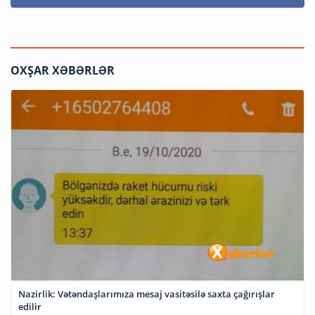
OXŞAR XƏBƏRLƏR
Nazirlik: Vətəndaşlarımıza mesaj vasitəsilə saxta çağırışlar
edilir