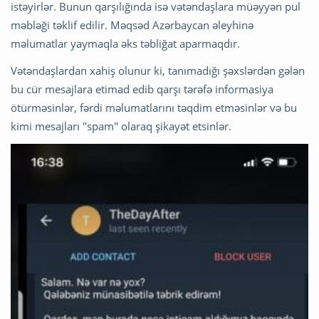
istəyirlər. Bunun qarşılığında isə vətəndaşlara müəyyən pul
məbləği təklif edilir. Məqsəd Azərbaycan əleyhinə
məlumatlar yaymaqla əks təbliğat aparmaqdır.
Vətəndaşlardan xahiş olunur ki, tanımadığı şəxslərdən gələn
bu cür mesajlara etimad edib qarşı tərəfə informasiya
ötürməsinlər, fərdi məlumatlarını təqdim etməsinlər və bu
kimi mesajları "spam" olaraq şikayət etsinlər.