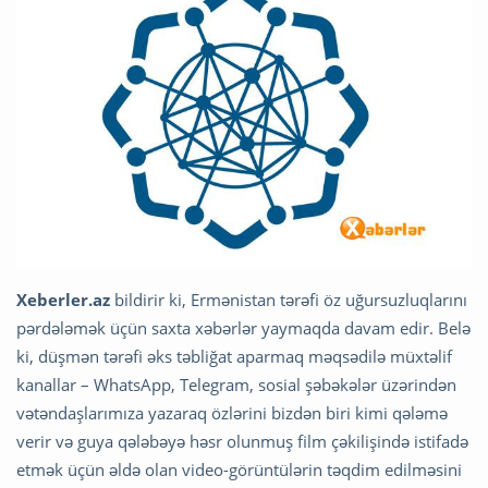
Xeberler.az
bildirir ki, Ermənistan tərəfi öz uğursuzluqlarını
pərdələmək üçün saxta xəbərlər yaymaqda davam edir. Belə
ki, düşmən tərəfi əks təbliğat aparmaq məqsədilə müxtəlif
kanallar – WhatsApp, Telegram, sosial şəbəkələr üzərindən
vətəndaşlarımıza yazaraq özlərini bizdən biri kimi qələmə
verir və guya qələbəyə həsr olunmuş film çəkilişində istifadə
etmək üçün əldə olan video-görüntülərin təqdim edilməsini