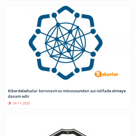
Kiberdələduzlar koronavirus mövzusundan sui-istifadə etməyə
davam edir
24-11-2020