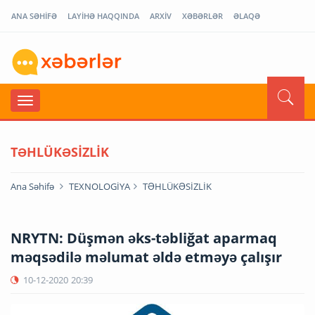
ANA SƏHİFƏ
LAYİHƏ HAQQINDA
ARXİV
XƏBƏRLƏR
ƏLAQƏ
TƏHLÜKƏSİZLİK
Ana Səhifə
TEXNOLOGİYA
TƏHLÜKƏSİZLİK
NRYTN: Düşmən əks-təbliğat aparmaq
məqsədilə məlumat əldə etməyə çalışır
10-12-2020
20:39