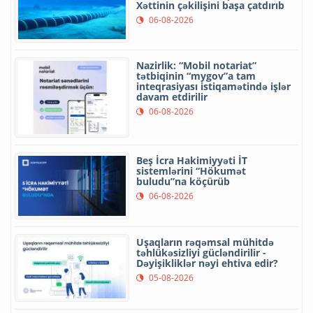
Xəttinin çəkilişini başa çatdırıb
06-08-2026
Nazirlik: “Mobil notariat”
tətbiqinin “mygov”a tam
inteqrasiyası istiqamətində işlər
davam etdirilir
06-08-2026
Beş İcra Hakimiyyəti İT
sistemlərini “Hökumət
buludu”na köçürüb
06-08-2026
Uşaqların rəqəmsal mühitdə
təhlükəsizliyi gücləndirilir -
Dəyişikliklər nəyi ehtiva edir?
05-08-2026