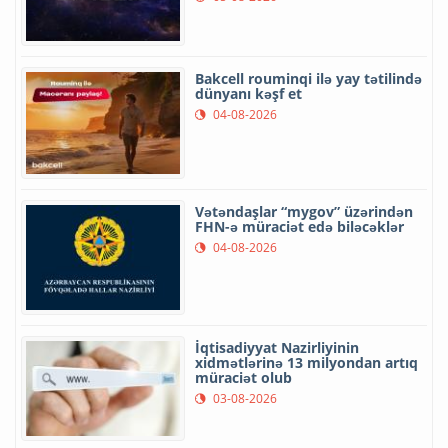
Bakcell rouminqi ilə yay tətilində
dünyanı kəşf et
04-08-2026
Vətəndaşlar “mygov” üzərindən
FHN-ə müraciət edə biləcəklər
04-08-2026
İqtisadiyyat Nazirliyinin
xidmətlərinə 13 milyondan artıq
müraciət olub
03-08-2026