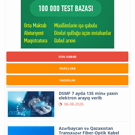
SON XƏBƏR
POPULYAR
YAZARLAR
DSMF 7 ayda 135 minə yaxın
elektron arayış verib
06-08-2026
Azərbaycan və Qazaxıstan
Transxəzər Fiber-Optik Kabel