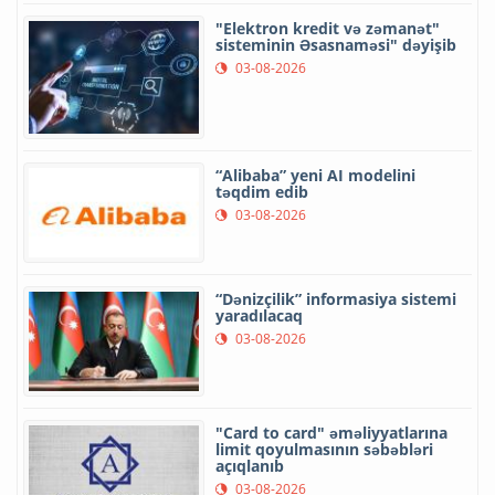
"Elektron kredit və zəmanət"
sisteminin Əsasnaməsi" dəyişib
03-08-2026
“Alibaba” yeni AI modelini
təqdim edib
03-08-2026
“Dənizçilik” informasiya sistemi
yaradılacaq
03-08-2026
"Card to card" əməliyyatlarına
limit qoyulmasının səbəbləri
açıqlanıb
03-08-2026