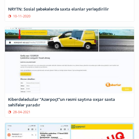
NRYTN: Sosial şəbəkələrdə saxta elanlar yerləşdirilir
10-11-2020
Kiberdələduzlar “Azərpoçt”un rəsmi saytına oxşar saxta
səhifələr yaradır
28-04-2021