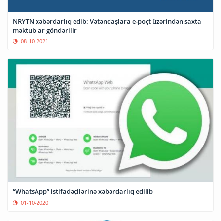
NRYTN xəbərdarlıq edib: Vətəndaşlara e-poçt üzərindən saxta
məktublar göndərilir
08-10-2021
“WhatsApp” istifadəçilərinə xəbərdarlıq edilib
01-10-2020