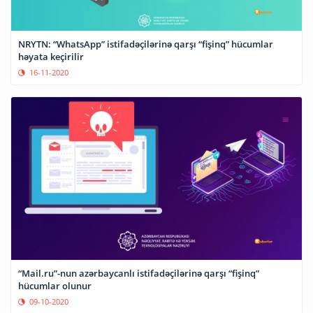
NRYTN: “WhatsApp” istifadəçilərinə qarşı “fişinq” hücumlar
həyata keçirilir
16-11-2020
“Mail.ru”-nun azərbaycanlı istifadəçilərinə qarşı “fişinq”
hücumlar olunur
09-10-2020