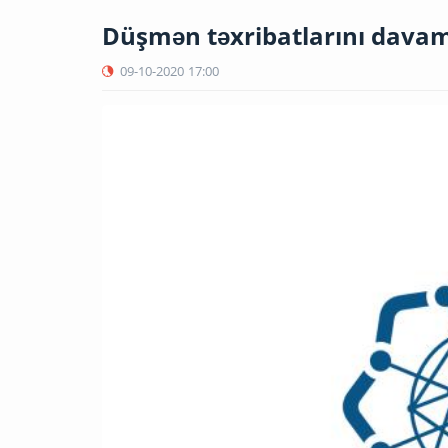
Düşmən təxribatlarını davam
09-10-2020
17:00