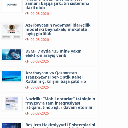
zamanı başqa şirkətin sisteminə
daxil olub
06-08-2026
Azərbaycanın rəqəmsal idarəçilik
model iki beynəlxalq mükafata
layiq görülüb
06-08-2026
DSMF 7 ayda 135 minə yaxın
elektron arayış verib
06-08-2026
Azərbaycan və Qazaxıstan
Transxəzər Fiber-Optik Kabel
Xəttinin çəkilişini başa çatdırıb
06-08-2026
Nazirlik: “Mobil notariat” tətbiqinin
“mygov”a tam inteqrasiyası
istiqamətində işlər davam etdirilir
06-08-2026
Beş İcra Hakimiyyəti İT sistemlərini