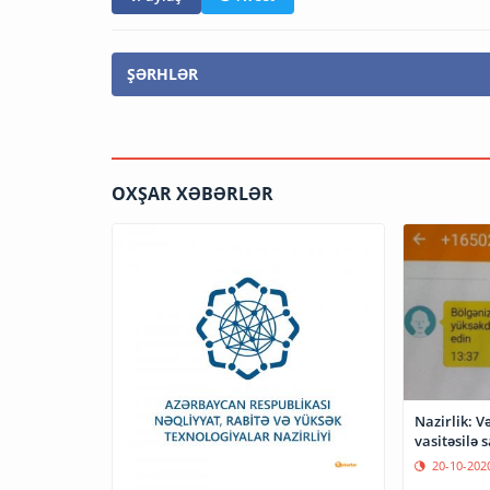
ŞƏRHLƏR
OXŞAR XƏBƏRLƏR
Nazirlik: 
vasitəsilə s
20-10-202