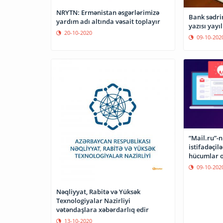
NRYTN: Ermənistan əsgərlərimizə
Bank sədri
yardım adı altında vəsait toplayır
yazısı yayıl
20-10-2020
09-10-202
“Mail.ru”-
istifadəçilə
hücumlar 
09-10-202
Nəqliyyat, Rabitə və Yüksək
Texnologiyalar Nazirliyi
vətəndaşlara xəbərdarlıq edir
13-10-2020