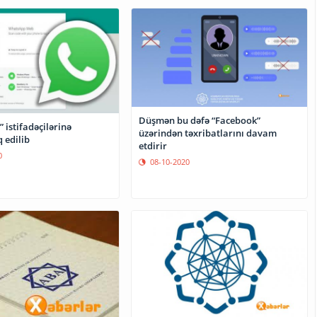
Düşmən bu dəfə “Facebook”
istifadəçilərinə
üzərindən təxribatlarını davam
 edilib
etdirir
0
08-10-2020