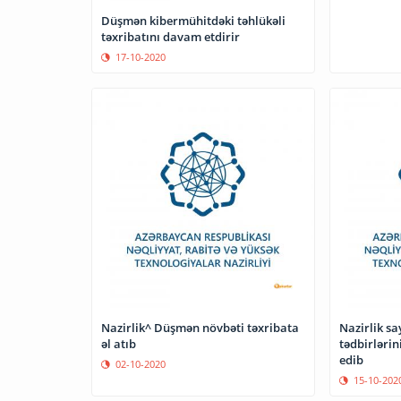
Düşmən kibermühitdəki təhlükəli
təxribatını davam etdirir
17-10-2020
Nazirlik^ Düşmən növbəti təxribata
Nazirlik sa
əl atıb
tədbirlərin
edib
02-10-2020
15-10-202