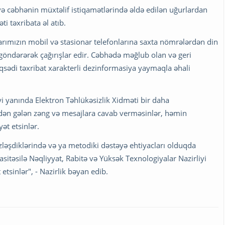
 cəbhənin müxtəlif istiqamətlərində əldə edilən uğurlardan
i təxribata əl atıb.
arımızın mobil və stasionar telefonlarına saxta nömrələrdən din
 göndərərək çağırışlar edir. Cəbhədə məğlub olan və geri
ədi təxribat xarakterli dezinformasiya yaymaqla əhali
yi yanında Elektron Təhlükəsizlik Xidməti bir daha
rdən gələn zəng və mesajlara cavab verməsinlər, həmin
ət etsinlər.
zləşdiklərində və ya metodiki dəstəyə ehtiyacları olduqda
sitəsilə Nəqliyyat, Rabitə və Yüksək Texnologiyalar Nazirliyi
tsinlər", - Nazirlik bəyan edib.