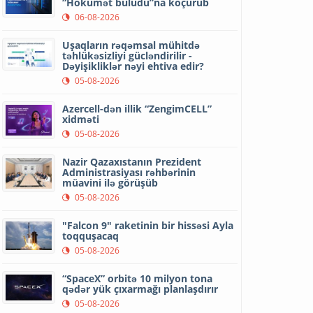
“Hökumət buludu”na köçürüb
06-08-2026
Uşaqların rəqəmsal mühitdə
təhlükəsizliyi gücləndirilir -
Dəyişikliklər nəyi ehtiva edir?
05-08-2026
Azercell-dən illik “ZengimCELL”
xidməti
05-08-2026
Nazir Qazaxıstanın Prezident
Administrasiyası rəhbərinin
müavini ilə görüşüb
05-08-2026
"Falcon 9" raketinin bir hissəsi Ayla
toqquşacaq
05-08-2026
“SpaceX” orbitə 10 milyon tona
qədər yük çıxarmağı planlaşdırır
05-08-2026