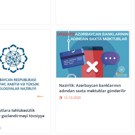
Nazirlik: Azərbaycan banklarının
adından saxta məktublar göndərilir
12-10-2020
ytlara təhlükəsizlik
i gücləndirməyi tövsiyyə
0