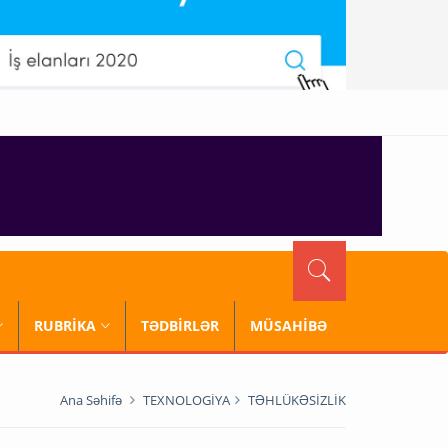
RUBRİKA
TƏDBİRLƏR
MÜSAHİBƏ
Ana Səhifə
TEXNOLOGİYA
TƏHLÜKƏSİZLİK