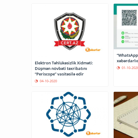
“WhatsApp” 
xəbərdarlıq
Elektron Təhlükəsizlik Xidməti:
01-10-202
Düşmən növbəti təxribatını
“Periscope” vasitəsilə edir
04-10-2020