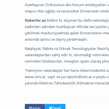
Azərbaycan Ordusunun əks-hücum əməliyyatları və
məyus olan işğalçı və təcavüzkar Ermənistan növbət
Xeberler.az
bildirir ki, düşmən bu dəfə vətəndaşl
xadimləri adından Azərbaycan dilində səs yazıları
çəkilmək məcburiyyətində qalan Ermənistanın məqs
arasında qorxu və təşviş yaratmaqdır.
Nəqliyyat, Rabitə və Yüksək Texnologiyalar Nazirli
vətəndaşlardan xahiş edir ki, tanımadığı nömrələ
nömrələri bloklasınlar, mesajları spam olaraq şikay
"Həmçinin vətəndaşlar hər hansı kiberinsidentlə ü
www.cert.az saytı və ya
reports@cert.az
e-poçtu va
yanında Elektron Təhlükəsizlik Xidmətinə müraciət e
Paylaş
Tweet