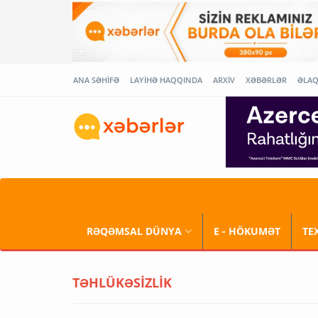
ANA SƏHİFƏ
LAYİHƏ HAQQINDA
ARXİV
XƏBƏRLƏR
ƏLA
RƏQƏMSAL DÜNYA
E - HÖKUMƏT
TE
TƏHLÜKƏSİZLİK