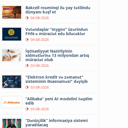
Bakcell rouminqi ilə yay tətilində
dünyanı kəşf et
04-08-2026
Vətəndaşlar “mygov” üzərindən
FHN-ə müraciət edə biləcəklər
04-08-2026
İqtisadiyyat Nazirliyinin
xidmətlərinə 13 milyondan artıq
müraciət olub
03-08-2026
"Elektron kredit və zəmanət"
sisteminin Əsasnaməsi" dəyişib
03-08-2026
“Alibaba” yeni AI modelini təqdim
edib
03-08-2026
“Dənizçilik” informasiya sistemi
yaradılacaq