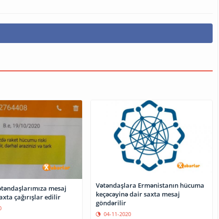
Vətəndaşlara Ermənistanın hücuma
Vətəndaşlarımıza mesaj
keçəcəyinə dair saxta mesaj
axta çağırışlar edilir
göndərilir
0
04-11-2020