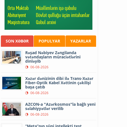
SON XƏBƏR
POPULYAR
YAZARLAR
Rəşad Nəbiyev Zəngilanda
vətəndaşların müraciətlərini
dinləyib
06-08-2026
Xəzər dənizinin dibi ilə Trans-Xəzər
Fiber-Optik Kabel Xəttinin çəkilişi
başa çatıb
06-08-2026
AZCON-a "Azərkosmos"la bağlı yeni
səlahiyyətlər verilib
06-08-2026
“Meta”nın süni intellekti test