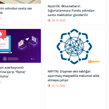
Nazirlik: Əmanətlərin
nin adından saxta səs
Sığortalanması Fondu adından
ıb
saxta məktublar göndərilir
0
26-10-2020
nun azərbaycanlı
NRYTN: Düşmən əks-təbliğat
rinə qarşı “fişinq”
aparmaq məqsədilə məlumat əldə
olunur
etməyə çalışır
0
10-12-2020