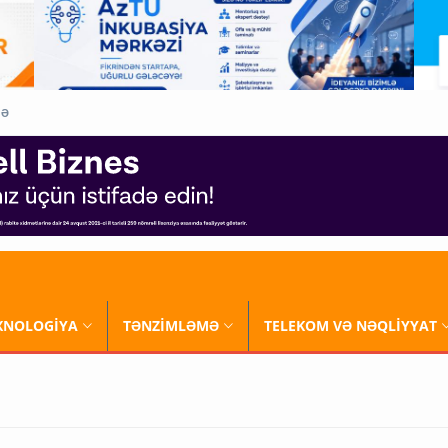
QƏ
XNOLOGİYA
TƏNZİMLƏMƏ
TELEKOM VƏ NƏQLİYYAT