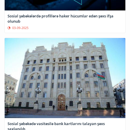
Sosial şəbəkələrdə profillərə haker hücumlar edən şəxs ifşa
olunub
03-09-2025
Sosial şəbəkədə vasitəsilə bank kartlarını talayan şəxs
saxlanılıb