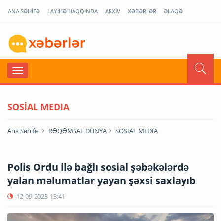
ANA SƏHİFƏ
LAYİHƏ HAQQINDA
ARXİV
XƏBƏRLƏR
ƏLAQƏ
SOSİAL MEDIA
Ana Səhifə
RƏQƏMSAL DÜNYA
SOSİAL MEDIA
Polis Ordu ilə bağlı sosial şəbəkələrdə
yalan məlumatlar yayan şəxsi saxlayıb
12-09-2023
13:41