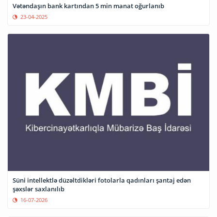
Vətəndaşın bank kartından 5 min manat oğurlanıb
23-04-2025
Süni intellektlə düzəltdikləri fotolarla qadınları şantaj edən
şəxslər saxlanılıb
16-07-2026