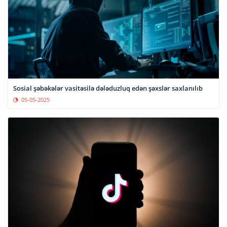
Sosial şəbəkələr vasitəsilə dələduzluq edən şəxslər saxlanılıb
05-05-2025