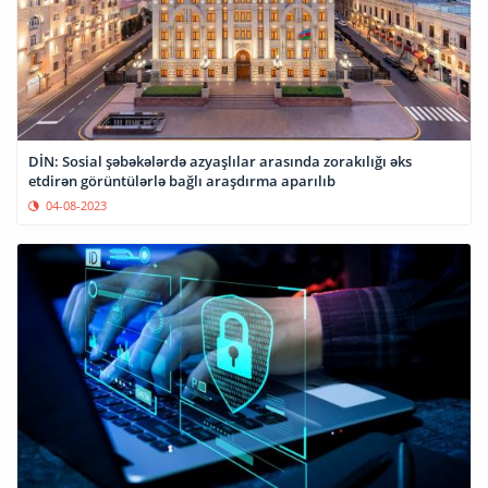
DİN: Sosial şəbəkələrdə azyaşlılar arasında zorakılığı əks
etdirən görüntülərlə bağlı araşdırma aparılıb
04-08-2023