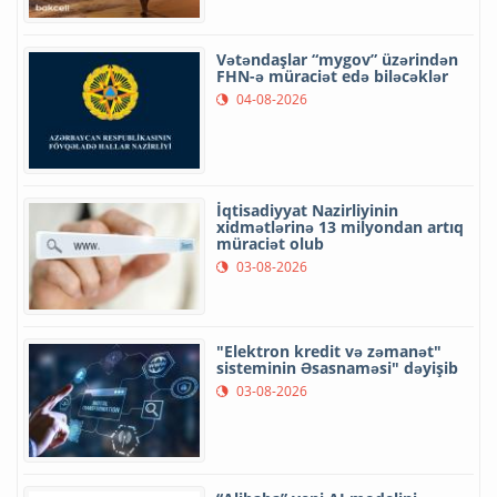
Vətəndaşlar “mygov” üzərindən
FHN-ə müraciət edə biləcəklər
04-08-2026
İqtisadiyyat Nazirliyinin
xidmətlərinə 13 milyondan artıq
müraciət olub
03-08-2026
"Elektron kredit və zəmanət"
sisteminin Əsasnaməsi" dəyişib
03-08-2026