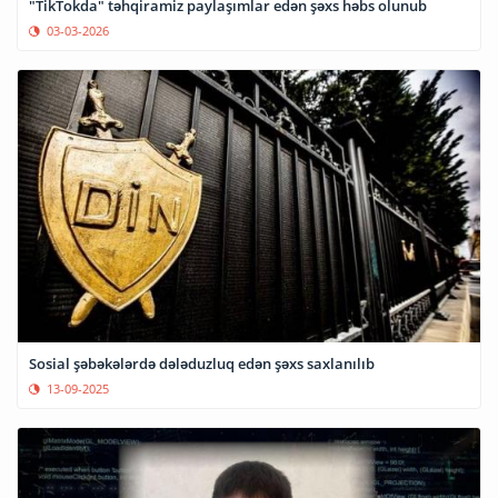
"TikTokda" təhqiramiz paylaşımlar edən şəxs həbs olunub
03-03-2026
Sosial şəbəkələrdə dələduzluq edən şəxs saxlanılıb
13-09-2025