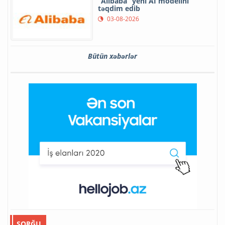
“Alibaba” yeni AI modelini
təqdim edib
03-08-2026
Bütün xəbərlər
SORĞU