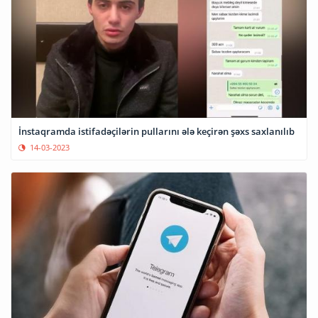
İnstaqramda istifadəçilərin pullarını ələ keçirən şəxs saxlanılıb
14-03-2023