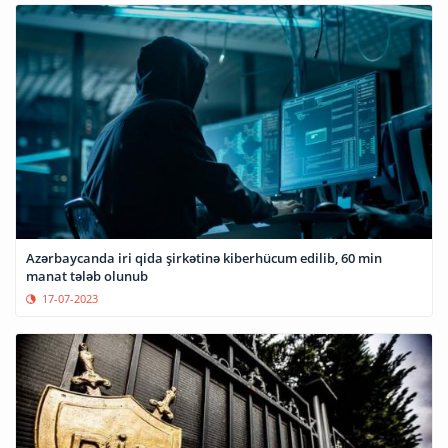
Azərbaycanda iri qida şirkətinə kiberhücum edilib, 60 min
manat tələb olunub
17-07-2023