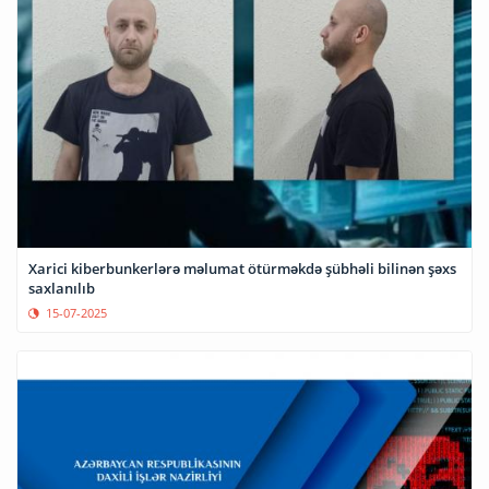
Xarici kiberbunkerlərə məlumat ötürməkdə şübhəli bilinən şəxs
saxlanılıb
15-07-2025