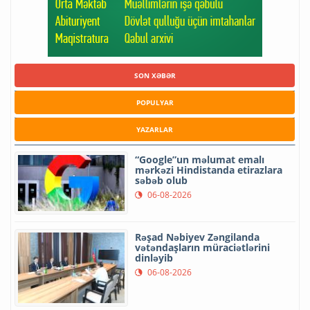
SON XƏBƏR
POPULYAR
YAZARLAR
“Google”un məlumat emalı
mərkəzi Hindistanda etirazlara
səbəb olub
06-08-2026
Rəşad Nəbiyev Zəngilanda
vətəndaşların müraciətlərini
dinləyib
06-08-2026