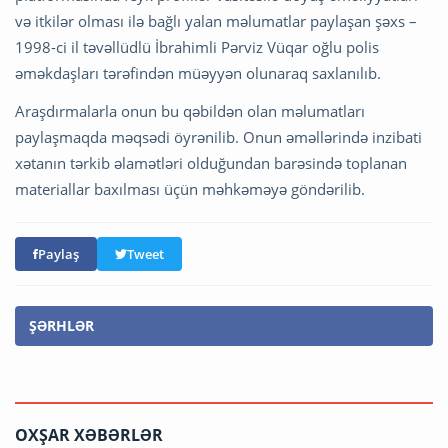
və itkilər olması ilə bağlı yalan məlumatlar paylaşan şəxs –
1998-ci il təvəllüdlü İbrahimli Pərviz Vüqar oğlu polis
əməkdaşları tərəfindən müəyyən olunaraq saxlanılıb.
Araşdırmalarla onun bu qəbildən olan məlumatları
paylaşmaqda məqsədi öyrənilib. Onun əməllərində inzibati
xətanın tərkib əlamətləri olduğundan barəsində toplanan
materiallar baxılması üçün məhkəməyə göndərilib.
Paylaş
Tweet
ŞƏRHLƏR
OXŞAR XƏBƏRLƏR