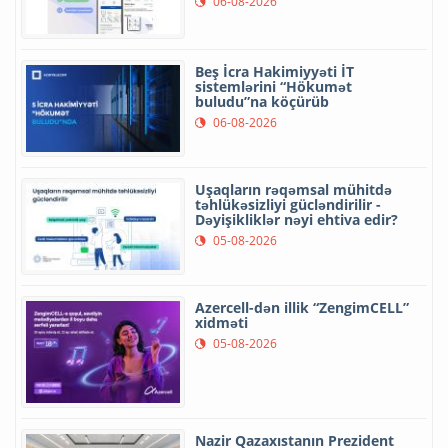
06-08-2026
Beş İcra Hakimiyyəti İT
sistemlərini “Hökumət
buludu”na köçürüb
06-08-2026
Uşaqların rəqəmsal mühitdə
təhlükəsizliyi gücləndirilir -
Dəyişikliklər nəyi ehtiva edir?
05-08-2026
Azercell-dən illik “ZengimCELL”
xidməti
05-08-2026
Nazir Qazaxıstanın Prezident