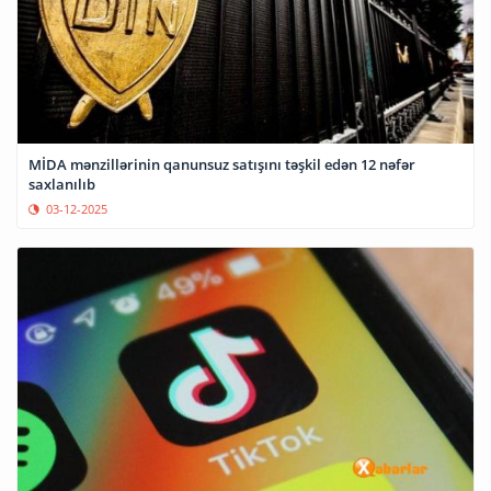
MİDA mənzillərinin qanunsuz satışını təşkil edən 12 nəfər
saxlanılıb
03-12-2025