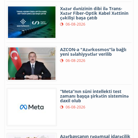
Xəzər dənizinin dibi ilə Trans-
Xəzər Fiber-Optik Kabel Xəttinin
çəkilişi başa çatıb
06-08-2026
AZCON-a "Azərkosmos"la bağlı
yeni səlahiyyətlər verilib
06-08-2026
“Meta”nın süni intellekti test
zamanı başqa şirkətin sisteminə
daxil olub
06-08-2026
Azərbaycanın rəqəmsal idarəçilik