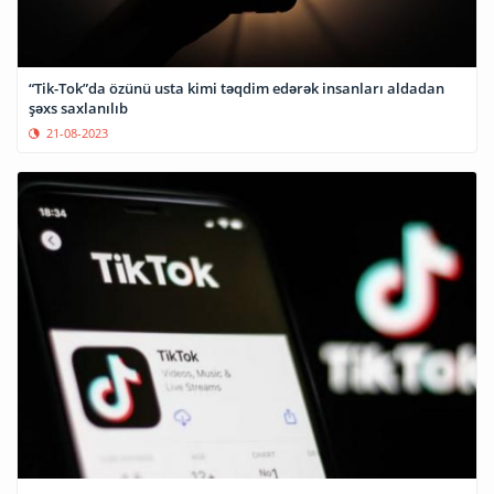
“Tik-Tok”da özünü usta kimi təqdim edərək insanları aldadan
şəxs saxlanılıb
21-08-2023