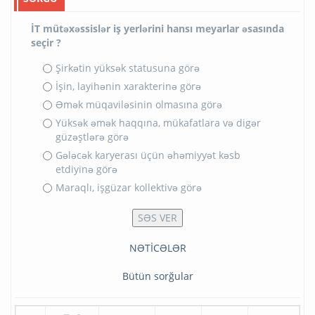
İT mütəxəssislər iş yerlərini hansı meyarlar əsasında
seçir ?
Şirkətin yüksək statusuna görə
İşin, layihənin xarakterinə görə
Əmək müqaviləsinin olmasına görə
Yüksək əmək haqqına, mükafatlara və digər
güzəştlərə görə
Gələcək karyerası üçün əhəmiyyət kəsb
etdiyinə görə
Maraqlı, işgüzar kollektivə görə
NƏTİCƏLƏR
Bütün sorğular