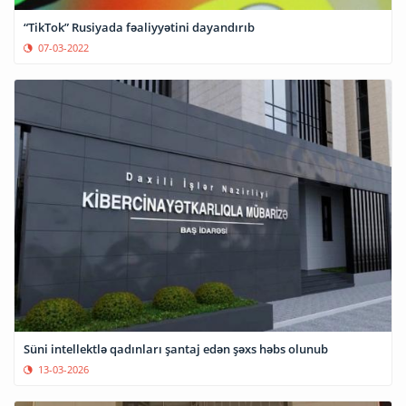
“TikTok” Rusiyada fəaliyyətini dayandırıb
07-03-2022
Süni intellektlə qadınları şantaj edən şəxs həbs olunub
13-03-2026