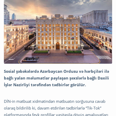
Sosial şəbəkələrdə Azərbaycan Ordusu və hərbçiləri ilə
bağlı yalan məlumatlar paylaşan şəxslərlə bağlı Daxili
İşlər Nazirliyi tərəfindən tədbirlər görülür.
DİN-in mətbuat xidmətindən mətbuatın sorğusuna cavab
olaraq bildirilib ki, davam etdirilən tədbirlərlə “Tik-Tok”
platformasında feyk profillər vasitəsilə döyüş əməliyyatları