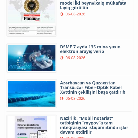
model iki beynəlxalq mükafata
layiq görülüb
06-08-2026
DSMF 7 ayda 135 minə yaxın
elektron arayış verib
06-08-2026
Azərbaycan və Qazaxıstan
Transxəzər Fiber-Optik Kabel
Xəttinin çəkilişini başa çatdırıb
06-08-2026
Nazirlik: “Mobil notariat”
tətbiqinin “mygov”a tam
inteqrasiyası istiqamətində işlər
davam etdirilir