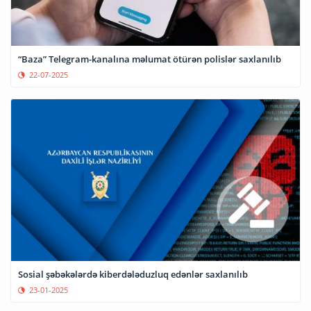
“Baza” Telegram-kanalına məlumat ötürən polislər saxlanılıb
22-07-2025
Sosial şəbəkələrdə kiberdələduzluq edənlər saxlanılıb
23-01-2025