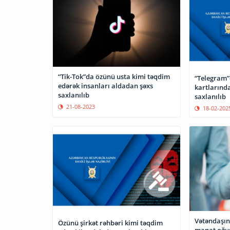
“Tik-Tok”da özünü usta kimi təqdim
“Telegram”
edərək insanları aldadan şəxs
kartlarınd
saxlanılıb
saxlanılıb
21-08-2023
18-02-202
Vətəndaşın
Özünü şirkət rəhbəri kimi təqdim