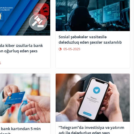
Sosial şəbəkələr vasitəsilə
dələduzluq edən şəxslər saxlanılıb
da kiber üsullarla bank
05-05-2025
an oğurluq edən şəxs
5
“Telegram”da investisiya və yatırım
 bank kartından 5 min
adı ilə dələduzluq edən şəxs