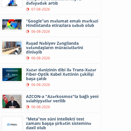
dəfəyədək artıb
07-08-2026
“Google”un məlumat emalı mərkəzi
Hindistanda etirazlara səbəb olub
06-08-2026
Rəşad Nəbiyev Zəngilanda
vətəndaşların müraciətlərini
dinləyib
06-08-2026
Xəzər dənizinin dibi ilə Trans-Xəzər
Fiber-Optik Kabel Xəttinin çəkilişi
başa çatıb
06-08-2026
AZCON-a "Azərkosmos"la bağlı yeni
səlahiyyətlər verilib
06-08-2026
“Meta”nın süni intellekti test
zamanı başqa şirkətin sisteminə
daxil olub