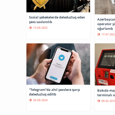
Sosial şəbəkələrdə dələduzluq edən
Azərbaycan
şəxs saxlanılıb
operator şi
13-09-2025
oğurlanıb
17-07-202
“Telegram”da ahıl şəxslərə qarşı
Bakıda mağ
dələduzluq edilib
terminalı 
26-09-2024
09-02-201