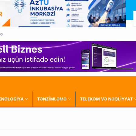
QƏ
XNOLOGİYA
TƏNZİMLƏMƏ
TELEKOM VƏ NƏQLİYYAT