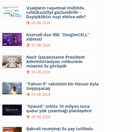
Uşaqların rəqəmsal mühitdə
təhlükəsizliyi gücləndirilir -
Dəyişikliklər nəyi ehtiva edir?
05-08-2026
Azercell-dən illik “ZengimCELL”
xidməti
05-08-2026
Nazir Qazaxıstanın Prezident
Administrasiyası rəhbərinin
müavini ilə görüşüb
05-08-2026
"Falcon 9" raketinin bir hissəsi Ayla
toqquşacaq
05-08-2026
“SpaceX” orbitə 10 milyon tona
qədər yük çıxarmağı planlaşdırır
05-08-2026
Bakcell rouminqi ilə yay tətilində