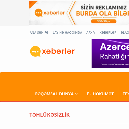
ANA SƏHİFƏ
LAYİHƏ HAQQINDA
ARXİV
XƏBƏRLƏR
ƏLA
RƏQƏMSAL DÜNYA
E - HÖKUMƏT
TE
TƏHLÜKƏSİZLİK