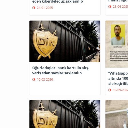
manat oğu
edən kiberdələduz saxlanılıb
23-04-202
24-01-2025
Oğurladıqları bank kartı ilə alış-
veriş edən şəxslər saxlanılıb
“Whatsapp”
altında 10
10-02-2026
ələ keçirili
16-09-202