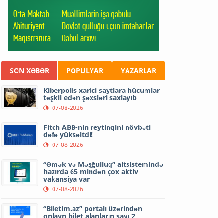
SON XƏBƏR
POPULYAR
YAZARLAR
Kiberpolis xarici saytlara hücumlar
təşkil edən şəxsləri saxlayıb
07-08-2026
Fitch ABB-nin reytinqini növbəti
dəfə yüksəltdi!
07-08-2026
“Əmək və Məşğulluq” altsistemində
hazırda 65 mindən çox aktiv
vakansiya var
07-08-2026
“Biletim.az” portalı üzərindən
onlayn bilet alanların sayı 2