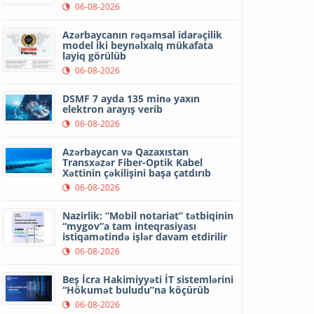
06-08-2026
Azərbaycanın rəqəmsal idarəçilik
model iki beynəlxalq mükafata
layiq görülüb
06-08-2026
DSMF 7 ayda 135 minə yaxın
elektron arayış verib
06-08-2026
Azərbaycan və Qazaxıstan
Transxəzər Fiber-Optik Kabel
Xəttinin çəkilişini başa çatdırıb
06-08-2026
Nazirlik: “Mobil notariat” tətbiqinin
“mygov”a tam inteqrasiyası
istiqamətində işlər davam etdirilir
06-08-2026
Beş İcra Hakimiyyəti İT sistemlərini
“Hökumət buludu”na köçürüb
06-08-2026