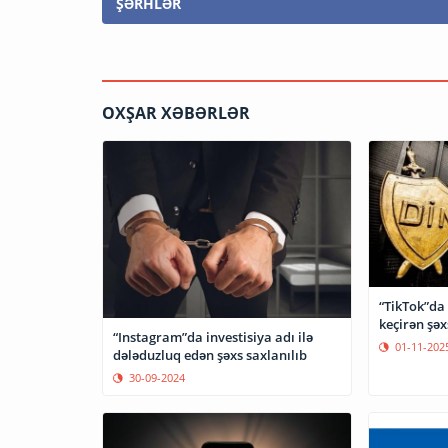
ŞƏRHLƏR
OXŞAR XƏBƏRLƏR
“TikTok”da
keçirən şəx
“Instagram”da investisiya adı ilə
01-11-202
dələduzluq edən şəxs saxlanılıb
30-09-2024