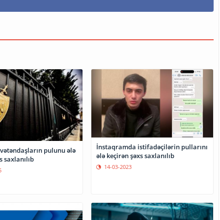
İnstaqramda istifadəçilərin pullarını
 vətəndaşların pulunu ələ
ələ keçirən şəxs saxlanılıb
s saxlanılıb
14-03-2023
5