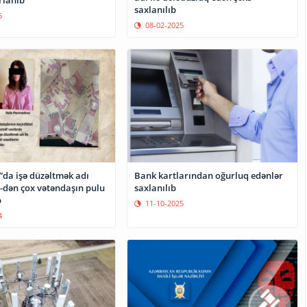
rlanıb
saxlanılıb
5
08-02-2025
da işə düzəltmək adı
Bank kartlarından oğurluq edənlər
0-dən çox vətəndaşın pulu
saxlanılıb
b
11-10-2025
4