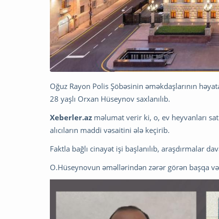
Oğuz Rayon Polis Şöbəsinin əməkdaşlarının həyata k
28 yaşlı Orxan Hüseynov saxlanılıb.
Xeberler.az
məlumat verir ki, o, ev heyvanları sat
alıcıların maddi vəsaitini ələ keçirib.
Faktla bağlı cinayət işi başlanılıb, araşdırmalar dav
O.Hüseynovun əməllərindən zərər görən başqa vətə