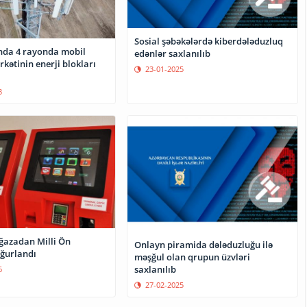
Sosial şəbəkələrdə kiberdələduzluq
da 4 rayonda mobil
edənlər saxlanılıb
rkətinin enerji blokları
23-01-2025
3
azadan Milli Ön
Onlayn piramida dələduzluğu ilə
oğurlandı
məşğul olan qrupun üzvləri
saxlanılıb
6
27-02-2025