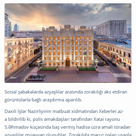
Sosial şəbəkələrdə azyaşlılar arasında zorakılığı əks etdirən
görüntülərlə bağlı araşdırma aparılıb.
Daxili İşlər Nazirliyinin mətbuat xidmətindən Xeberler.az-
a bildirilib ki, polis əməkdaşları tərəfindən Xətai rayonu
S.Əhmədov küçəsində baş vermiş hadisə üzrə əməli törədən
azyaşlılar müəyyən olunublar. Zorakılığa məruz qalan uşaqla