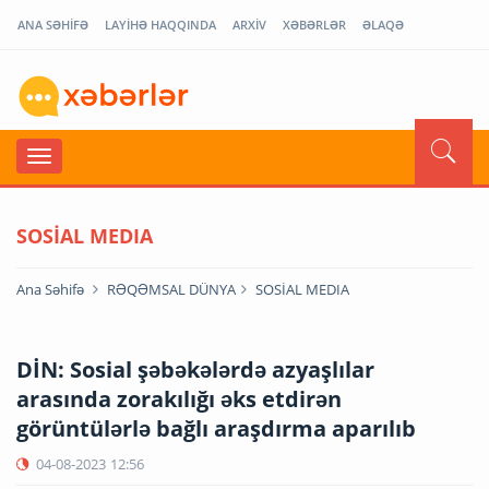
ANA SƏHİFƏ
LAYİHƏ HAQQINDA
ARXİV
XƏBƏRLƏR
ƏLAQƏ
SOSİAL MEDIA
Ana Səhifə
RƏQƏMSAL DÜNYA
SOSİAL MEDIA
DİN: Sosial şəbəkələrdə azyaşlılar
arasında zorakılığı əks etdirən
görüntülərlə bağlı araşdırma aparılıb
04-08-2023
12:56