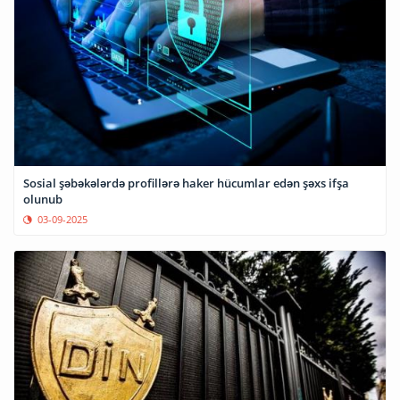
Sosial şəbəkələrdə profillərə haker hücumlar edən şəxs ifşa
olunub
03-09-2025