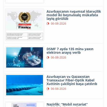
Azərbaycanın rəqəmsal idarəçilik
model iki beynəlxalq mükafata
layiq görülüb
06-08-2026
DSMF 7 ayda 135 minə yaxın
elektron arayış verib
06-08-2026
Azərbaycan və Qazaxıstan
Transxəzər Fiber-Optik Kabel
Xəttinin çəkilişini başa çatdırıb
06-08-2026
Nazirlik: “Mobil notariat”