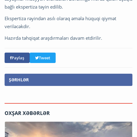
bağlı ekspertiza təyin edilib.
Ekspertiza rəyindən asılı olaraq əmələ hüquqi qiymət
veriləcəkdir.
Hazırda təhqiqat araşdırmaları davam etdirilir.
Paylaş
Tweet
ŞƏRHLƏR
OXŞAR XƏBƏRLƏR