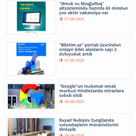
“Əmək və Məşğulluq”
altsistemində hazırda 65 mindən
çox aktiv vakansiya var
07-08-2026
“Biletim.az” portalı üzərindən
onlayn bilet alanların sayı 2
dəfəyədək artıb
07-08-2026
“Google”un məlumat emalı
mərkəzi Hindistanda etirazlara
səbəb olub
06-08-2026
Rəşad Nəbiyev Zəngilanda
vətəndaşların müraciətlərini
dinləyib
06-08-2026