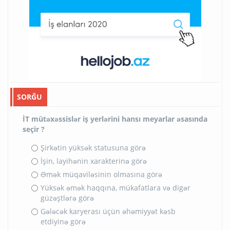
SORĞU
İT mütəxəssislər iş yerlərini hansı meyarlar əsasında
seçir ?
Şirkətin yüksək statusuna görə
İşin, layihənin xarakterinə görə
Əmək müqaviləsinin olmasına görə
Yüksək əmək haqqına, mükafatlara və digər
güzəştlərə görə
Gələcək karyerası üçün əhəmiyyət kəsb
etdiyinə görə