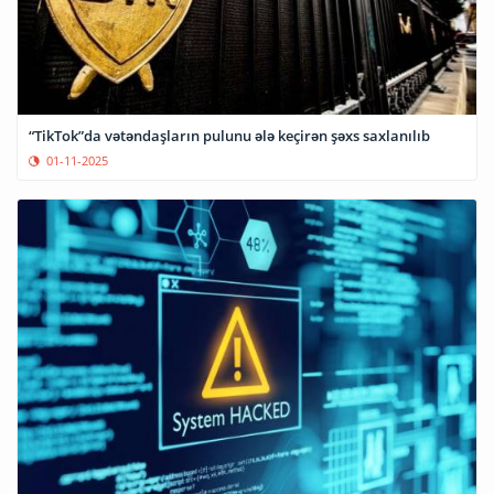
“TikTok”da vətəndaşların pulunu ələ keçirən şəxs saxlanılıb
01-11-2025