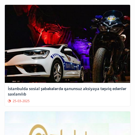
İstanbulda sosial şəbəkələrdə qanunsuz aksiyaya təşviq edənlər
saxlanılıb
25-03-2025