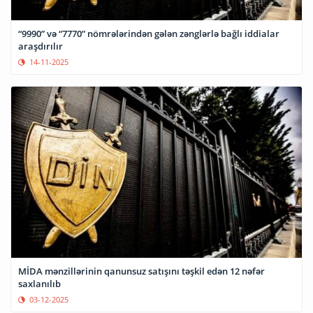
“9990” və “7770” nömrələrindən gələn zənglərlə bağlı iddialar
araşdırılır
14-11-2025
MİDA mənzillərinin qanunsuz satışını təşkil edən 12 nəfər
saxlanılıb
03-12-2025