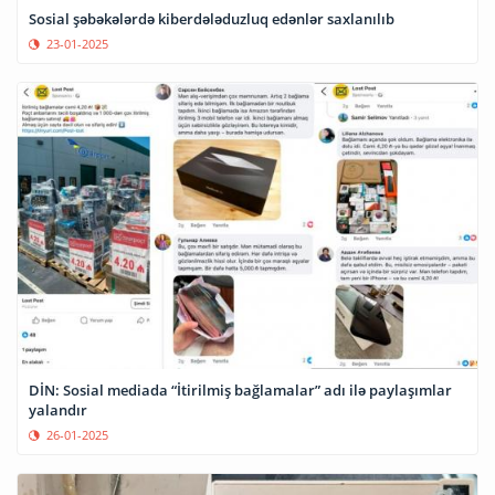
Sosial şəbəkələrdə kiberdələduzluq edənlər saxlanılıb
23-01-2025
DİN: Sosial mediada “İtirilmiş bağlamalar” adı ilə paylaşımlar
yalandır
26-01-2025