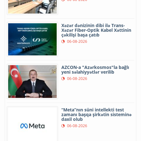
Xəzər dənizinin dibi ilə Trans-
Xəzər Fiber-Optik Kabel Xəttinin
çəkilişi başa çatıb
06-08-2026
AZCON-a "Azərkosmos"la bağlı
yeni səlahiyyətlər verilib
06-08-2026
“Meta”nın süni intellekti test
zamanı başqa şirkətin sisteminə
daxil olub
06-08-2026