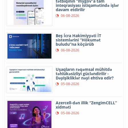
tətbiqinin “mygov”a tam
inteqrasiyası istiqamətində işlər
davam etdirilir
06-08-2026
Beş İcra Hakimiyyəti İT
sistemlərini “Hökumət
buludu”na köçürüb
06-08-2026
Uşaqların rəqəmsal mühitdə
təhlükəsizliyi gücləndirilir -
Dəyişikliklər nəyi ehtiva edir?
05-08-2026
Azercell-dən illik “ZengimCELL”
xidməti
05-08-2026