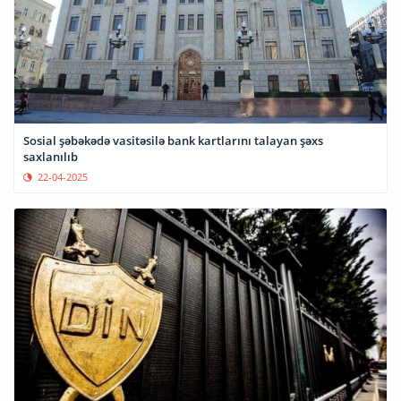
Sosial şəbəkədə vasitəsilə bank kartlarını talayan şəxs
saxlanılıb
22-04-2025