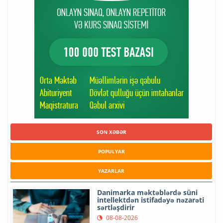
SON XƏBƏR
POPULYAR
YAZARLAR
Danimarka məktəblərdə süni
intellektdən istifadəyə nəzarəti
sərtləşdirir
08-08-2026