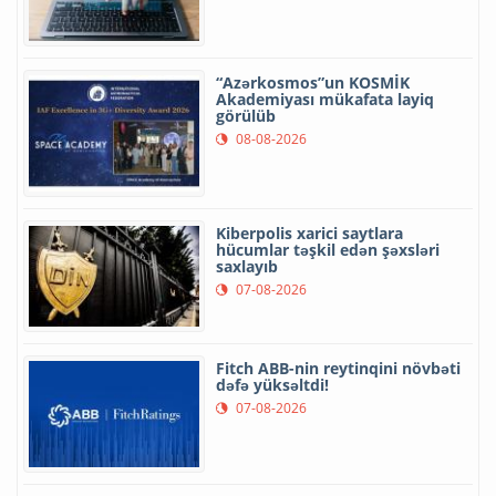
“Azərkosmos”un KOSMİK
Akademiyası mükafata layiq
görülüb
08-08-2026
Kiberpolis xarici saytlara
hücumlar təşkil edən şəxsləri
saxlayıb
07-08-2026
Fitch ABB-nin reytinqini növbəti
dəfə yüksəltdi!
07-08-2026