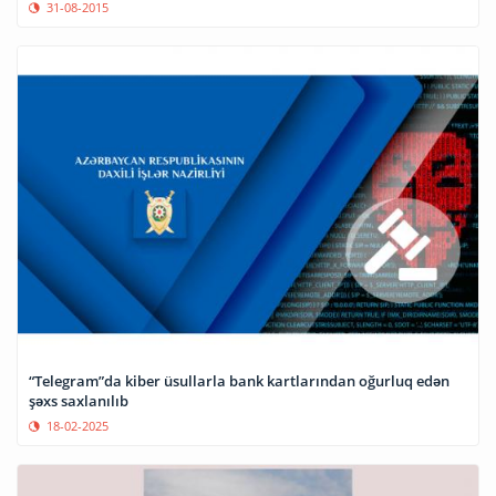
31-08-2015
“Telegram”da kiber üsullarla bank kartlarından oğurluq edən
şəxs saxlanılıb
18-02-2025