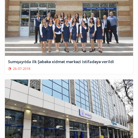
Sumqayıtda ilk Şəbəkə xidmət mərkəzi istifadəyə verildi
26-07-2018