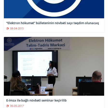
“Elektron hökumət” bülleteninin növbəti sayı təqdim olunacaq
08-04-2015
E-imza ilə bağlı növbəti seminar keçirilib
06-05-2017