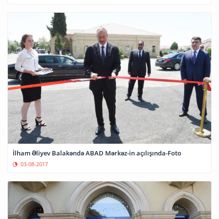
İlham Əliyev Balakəndə ABAD Mərkəz-in açılışında-Foto
03-08-2017