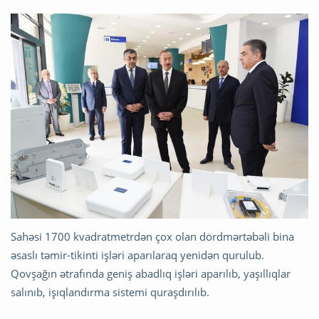
Sahəsi 1700 kvadratmetrdən çox olan dördmərtəbəli bina
əsaslı təmir-tikinti işləri aparılaraq yenidən qurulub.
Qovşağın ətrafında geniş abadlıq işləri aparılıb, yaşıllıqlar
salınıb, işıqlandırma sistemi quraşdırılıb.