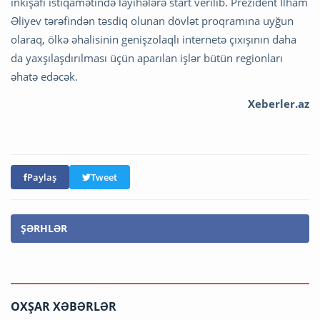
inkişafı istiqamətində layihələrə start verilib. Prezident İlham
Əliyev tərəfindən təsdiq olunan dövlət proqramına uyğun
olaraq, ölkə əhalisinin genişzolaqlı internetə çıxışının daha
da yaxşılaşdırılması üçün aparılan işlər bütün regionları
əhatə edəcək.
Xeberler.az
Paylaş
Tweet
ŞƏRHLƏR
OXŞAR XƏBƏRLƏR