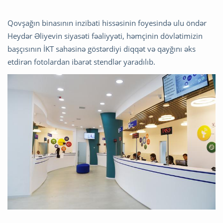
Qovşağın binasının inzibati hissəsinin foyesində ulu öndər
Heydər Əliyevin siyasəti fəaliyyəti, həmçinin dövlətimizin
başçısının İKT sahəsinə göstərdiyi diqqət və qayğını əks
etdirən fotolardan ibarət stendlər yaradılıb.