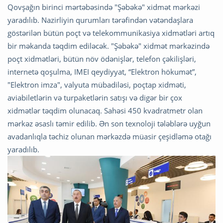
Qovşağın birinci mərtəbəsində "Şəbəkə" xidmət mərkəzi
yaradılıb. Nazirliyin qurumları tərəfindən vətəndaşlara
göstərilən bütün poçt və telekommunikasiya xidmətləri artıq
bir məkanda təqdim ediləcək. "Şəbəkə" xidmət mərkəzində
poçt xidmətləri, bütün növ ödənişlər, telefon çəkilişləri,
internetə qoşulma, IMEI qeydiyyat, “Elektron hökumət”,
"Elektron imza", valyuta mübadiləsi, poçtap xidməti,
aviabiletlərin və turpaketlərin satışı və digər bir çox
xidmətlər təqdim olunacaq. Sahəsi 450 kvadratmetr olan
mərkəz əsaslı təmir edilib. Ən son texnoloji tələblərə uyğun
avadanlıqla təchiz olunan mərkəzdə müasir çeşidləmə otağı
yaradılıb.