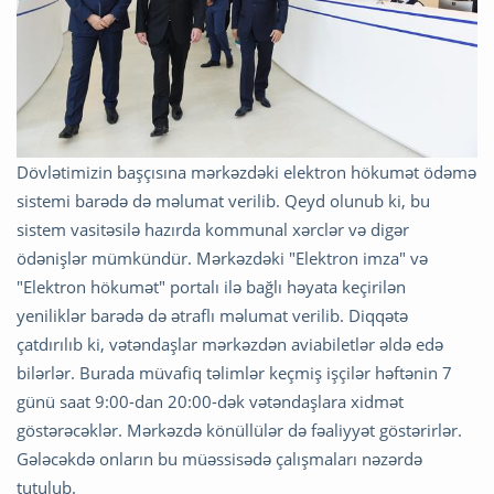
Dövlətimizin başçısına mərkəzdəki elektron hökumət ödəmə
sistemi barədə də məlumat verilib. Qeyd olunub ki, bu
sistem vasitəsilə hazırda kommunal xərclər və digər
ödənişlər mümkündür. Mərkəzdəki "Elektron imza" və
"Elektron hökumət" portalı ilə bağlı həyata keçirilən
yeniliklər barədə də ətraflı məlumat verilib. Diqqətə
çatdırılıb ki, vətəndaşlar mərkəzdən aviabiletlər əldə edə
bilərlər. Burada müvafiq təlimlər keçmiş işçilər həftənin 7
günü saat 9:00-dan 20:00-dək vətəndaşlara xidmət
göstərəcəklər. Mərkəzdə könüllülər də fəaliyyət göstərirlər.
Gələcəkdə onların bu müəssisədə çalışmaları nəzərdə
tutulub.