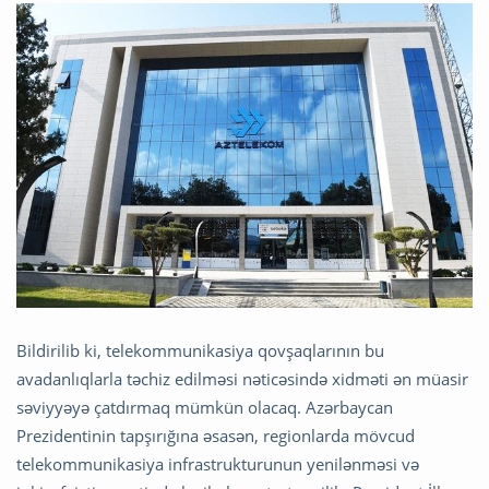
Bildirilib ki, telekommunikasiya qovşaqlarının bu
avadanlıqlarla təchiz edilməsi nəticəsində xidməti ən müasir
səviyyəyə çatdırmaq mümkün olacaq. Azərbaycan
Prezidentinin tapşırığına əsasən, regionlarda mövcud
telekommunikasiya infrastrukturunun yenilənməsi və