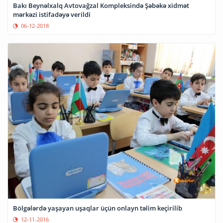
Bakı Beynəlxalq Avtovağzal Kompleksində Şəbəkə xidmət
mərkəzi istifadəyə verildi
06-12-2018
Bölgələrdə yaşayan uşaqlar üçün onlayn təlim keçirilib
12-11-2016