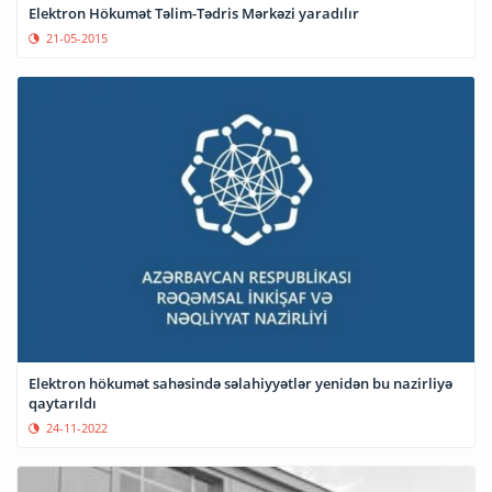
Elektron Hökumət Təlim-Tədris Mərkəzi yaradılır
21-05-2015
Elektron hökumət sahəsində səlahiyyətlər yenidən bu nazirliyə
qaytarıldı
24-11-2022