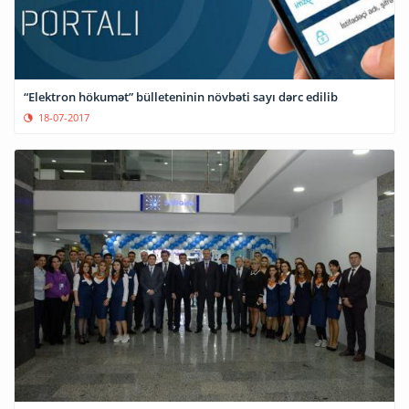
“Elektron hökumət” bülleteninin növbəti sayı dərc edilib
18-07-2017