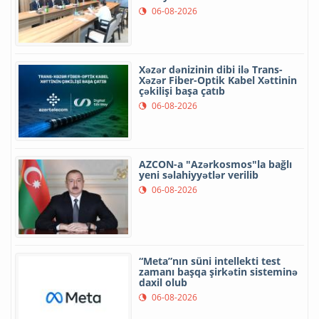
06-08-2026
Xəzər dənizinin dibi ilə Trans-
Xəzər Fiber-Optik Kabel Xəttinin
çəkilişi başa çatıb
06-08-2026
AZCON-a "Azərkosmos"la bağlı
yeni səlahiyyətlər verilib
06-08-2026
“Meta”nın süni intellekti test
zamanı başqa şirkətin sisteminə
daxil olub
06-08-2026