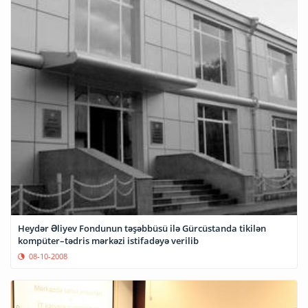
Heydər Əliyev Fondunun təşəbbüsü ilə Gürcüstanda tikilən
kompüter–tədris mərkəzi istifadəyə verilib
08-10-2008