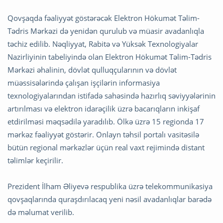
Qovşaqda fəaliyyət göstərəcək Elektron Hökumət Təlim-
Tədris Mərkəzi də yenidən qurulub və müasir avadanlıqla
təchiz edilib. Nəqliyyat, Rabitə və Yüksək Texnologiyalar
Nazirliyinin tabeliyində olan Elektron Hökumət Təlim-Tədris
Mərkəzi əhalinin, dövlət qulluqçularının və dövlət
müəssisələrində çalışan işçilərin informasiya
texnologiyalarından istifadə sahəsində hazırlıq səviyyələrinin
artırılması və elektron idarəçilik üzrə bacarıqların inkişaf
etdirilməsi məqsədilə yaradılıb. Ölkə üzrə 15 regionda 17
mərkəz fəaliyyət göstərir. Onlayn təhsil portalı vasitəsilə
bütün regional mərkəzlər üçün real vaxt rejimində distant
təlimlər keçirilir.
Prezident İlham Əliyevə respublika üzrə telekommunikasiya
qovşaqlarında quraşdırılacaq yeni nəsil avadanlıqlar barədə
də məlumat verilib.