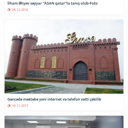
İlham Əliyev səyyar “ASAN qatar”la tanış olub-Foto
28-12-2016
Gəncədə məktəbə yeni internet və telefon xətti çəkilib
10-11-2017