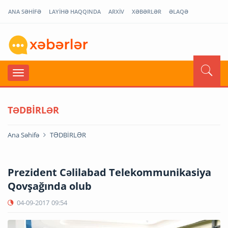
ANA SƏHİFƏ
LAYİHƏ HAQQINDA
ARXİV
XƏBƏRLƏR
ƏLAQƏ
TƏDBİRLƏR
Ana Səhifə
TƏDBİRLƏR
Prezident Cəlilabad Telekommunikasiya
Qovşağında olub
04-09-2017
09:54