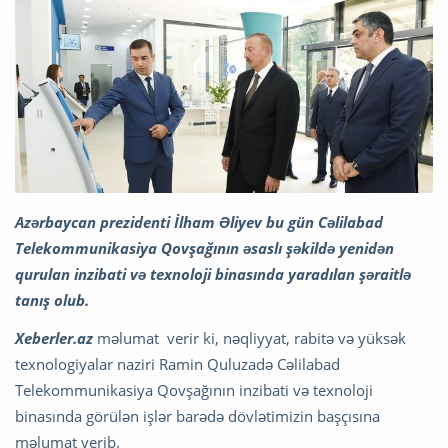
Azərbaycan prezidenti İlham Əliyev bu gün Cəlilabad
Telekommunikasiya Qovşağının əsaslı şəkildə yenidən
qurulan inzibati və texnoloji binasında yaradılan şəraitlə
tanış olub.
Xeberler.az
məlumat verir ki, nəqliyyat, rabitə və yüksək
texnologiyalar naziri Ramin Quluzadə Cəlilabad
Telekommunikasiya Qovşağının inzibati və texnoloji
binasında görülən işlər barədə dövlətimizin başçısına
məlumat verib.