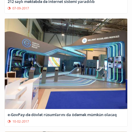
212 saylı məktəbdə də internet sistemi yaradılıb
07-09-2017
e-GovPay-də dövlət rüsumlarını da ödəmək mümkün olacaq
10-02-2017