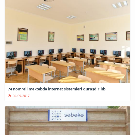
74 nömrəli məktəbdə internet sistemləri quraşdırılıb
04-09-2017