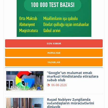
SON XƏBƏR
POPULYAR
YAZARLAR
“Google”un məlumat emalı
mərkəzi Hindistanda etirazlara
səbəb olub
06-08-2026
Rəşad Nəbiyev Zəngilanda
vətəndaşların müraciətlərini
dinləyib