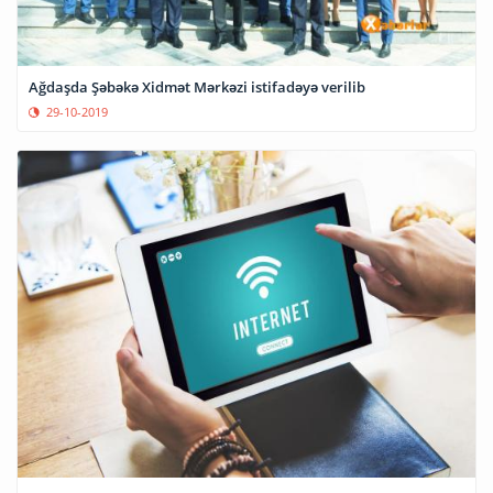
Ağdaşda Şəbəkə Xidmət Mərkəzi istifadəyə verilib
29-10-2019