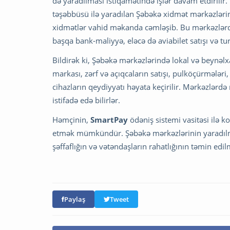
də yaradılması istiqamətində işlər davam etdirilir.
təşəbbüsü ilə yaradılan Şəbəkə xidmət mərkəzlərin
xidmətlər vahid məkanda cəmləşib. Bu mərkəzlərd
başqa bank-maliyyə, eləcə də aviabilet satışı və tur
Bildirək ki, Şəbəkə mərkəzlərində lokal və beynəlxal
markası, zərf və açıqcaların satışı, pulköçürmələ
cihazların qeydiyyatı həyata keçirilir. Mərkəzlər
istifadə edə bilirlər.
Həmçinin,
SmartPay
ödəniş sistemi vasitəsi ilə k
etmək mümkündür. Şəbəkə mərkəzlərinin yaradılm
şəffaflığın və vətəndaşların rahatlığının təmin edil
Paylaş
Tweet