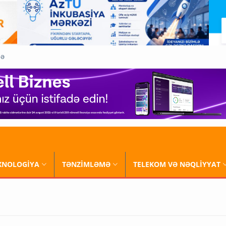
QƏ
XNOLOGİYA
TƏNZİMLƏMƏ
TELEKOM VƏ NƏQLİYYAT