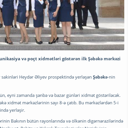
ikasiya və poçt xidmətləri göstərən ilk Şəbəkə mərkəzi
r sakinləri Heydər Əliyev prospektində yerləşən
Şəbəkə
-nin
r gün, eyni zamanda şənbə və bazar günləri xidmət göstəriləcək.
əkə xidmət mərkəzlərinin sayı 8-ə çatıb. Bu mərkəzlərdən 5-i
ində yerləşir.
inin Bakının bütün rayonlarında və ölkənin digərnərazilərində