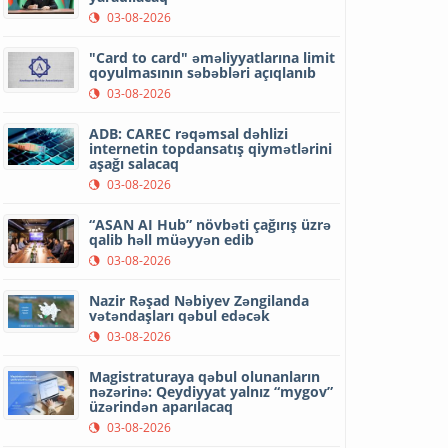
03-08-2026
"Card to card" əməliyyatlarına limit
qoyulmasının səbəbləri açıqlanıb
03-08-2026
ADB: CAREC rəqəmsal dəhlizi
internetin topdansatış qiymətlərini
aşağı salacaq
03-08-2026
“ASAN AI Hub” növbəti çağırış üzrə
qalib həll müəyyən edib
03-08-2026
Nazir Rəşad Nəbiyev Zəngilanda
vətəndaşları qəbul edəcək
03-08-2026
Magistraturaya qəbul olunanların
nəzərinə: Qeydiyyat yalnız “mygov”
üzərindən aparılacaq
03-08-2026