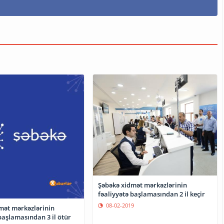
Şəbəkə xidmət mərkəzlərinin
fəaliyyətə başlamasından 2 il keçir
08-02-2019
mət mərkəzlərinin
başlamasından 3 il ötür