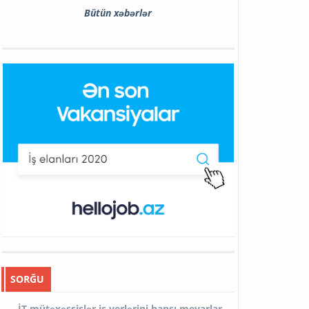
Bütün xəbərlər
SORĞU
İT mütəxəssislər iş yerlərini hansı meyarlar