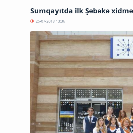
Sumqayıtda ilk Şəbəkə xidmət
26-07-2018
13:36