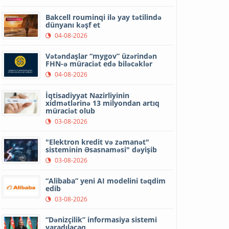
Bakcell rouminqi ilə yay tətilində
dünyanı kəşf et
04-08-2026
Vətəndaşlar “mygov” üzərindən
FHN-ə müraciət edə biləcəklər
04-08-2026
İqtisadiyyat Nazirliyinin
xidmətlərinə 13 milyondan artıq
müraciət olub
03-08-2026
"Elektron kredit və zəmanət"
sisteminin Əsasnaməsi" dəyişib
03-08-2026
“Alibaba” yeni AI modelini təqdim
edib
03-08-2026
“Dənizçilik” informasiya sistemi
yaradılacaq