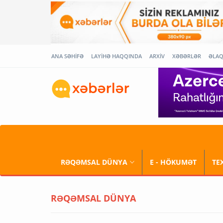
ANA SƏHİFƏ
LAYİHƏ HAQQINDA
ARXİV
XƏBƏRLƏR
ƏLA
RƏQƏMSAL DÜNYA
E - HÖKUMƏT
TE
RƏQƏMSAL DÜNYA