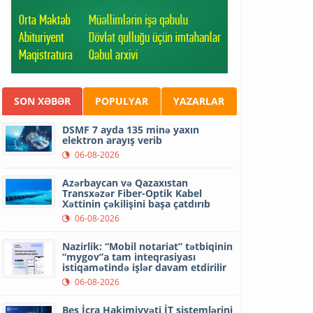
SON XƏBƏR
POPULYAR
YAZARLAR
DSMF 7 ayda 135 minə yaxın
elektron arayış verib
06-08-2026
Azərbaycan və Qazaxıstan
Transxəzər Fiber-Optik Kabel
Xəttinin çəkilişini başa çatdırıb
06-08-2026
Nazirlik: “Mobil notariat” tətbiqinin
“mygov”a tam inteqrasiyası
istiqamətində işlər davam etdirilir
06-08-2026
Beş İcra Hakimiyyəti İT sistemlərini