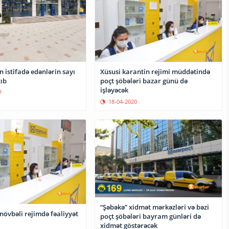
 istifadə edənlərin sayı
Xüsusi karantin rejimi müddətində
ıb
poçt şöbələri bazar günü də
işləyəcək
7
18-04-2020
“Şəbəkə” xidmət mərkəzləri və bəzi
növbəli rejimdə fəaliyyət
poçt şöbələri bayram günləri də
xidmət göstərəcək