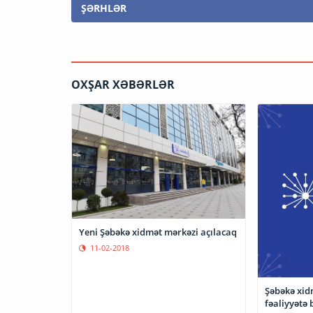
ŞƏRHLƏR
OXŞAR XƏBƏRLƏR
Yeni Şəbəkə xidmət mərkəzi açılacaq
11-02-2018
Şəbəkə xid
fəaliyyətə 