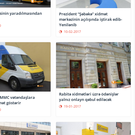
əsinin yaradılmasından
Prezident “Şəbəkə” xidmət
mərkəzinin açılışında iştirak edib-
Yenilənib
0
10-02-2017
Rabitə xidmətləri üzrə ödənişlər
 MMC vətəndaşlara
yalnız onlayn qəbul ediləcək
mət göstərir
19-01-2017
0