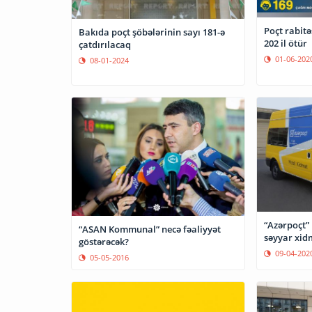
Poçt rabit
Bakıda poçt şöbələrinin sayı 181-ə
202 il ötür
çatdırılacaq
01-06-202
08-01-2024
“Azərpoçt”
“ASAN Kommunal” necə fəaliyyət
səyyar xid
göstərəcək?
09-04-202
05-05-2016