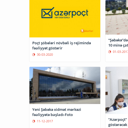
“Şəbəkə”dən
Poçt şöbələri növbəli iş rejimində
10 minə çat
fəaliyyət göstərir
01-03-201
30-03-2020
Yeni Şəbəkə xidmət mərkəzi
fəaliyyətə başladı-Foto
“Azərpoçt” 
11-12-2017
göstərəcək