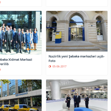
0
Nazirlik yeni Şəbəkə mərkəzləri açdı-
bəkə Xidmət Mərkəzi
Foto
erilib
05-06-2017
9