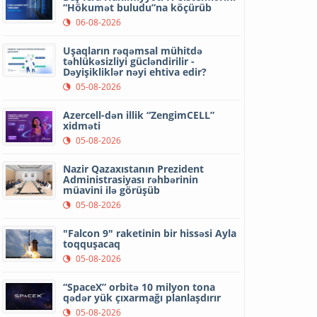
“Hökumət buludu”na köçürüb
06-08-2026
Uşaqların rəqəmsal mühitdə
təhlükəsizliyi gücləndirilir -
Dəyişikliklər nəyi ehtiva edir?
05-08-2026
Azercell-dən illik “ZengimCELL”
xidməti
05-08-2026
Nazir Qazaxıstanın Prezident
Administrasiyası rəhbərinin
müavini ilə görüşüb
05-08-2026
"Falcon 9" raketinin bir hissəsi Ayla
toqquşacaq
05-08-2026
“SpaceX” orbitə 10 milyon tona
qədər yük çıxarmağı planlaşdırır
05-08-2026