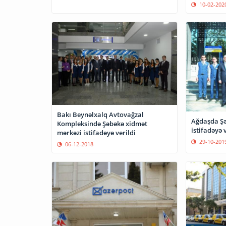
10-02-202
Bakı Beynəlxalq Avtovağzal
Ağdaşda Şə
Kompleksində Şəbəkə xidmət
istifadəyə v
mərkəzi istifadəyə verildi
29-10-201
06-12-2018