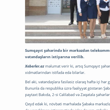
Sumqayıt şəhərində bir mərkəzdən telekommun
vətəndaşların ixtiyarına verilib.
Xeberler.az
məlumat verir ki, artıq Sumqayıt şəhə
xidmətlərindən istifadə edə bilərlər.
Bel əki, vətəndaşlara fasiləsiz olaraq həftə içi hə
Bununla da respublika üzrə fəaliyyət göstərən Şəb
paytaxt Bakıda, 2-si Cəlilabad və Zaqatala şəhərlər
Qeyd edək ki, növbəti mərhələdə Şəbəkə mərkəzlər