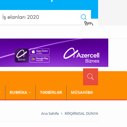
RUBRİKA
TƏDBİRLƏR
MÜSAHİBƏ
Ana Səhifə
RƏQƏMSAL DÜNYA