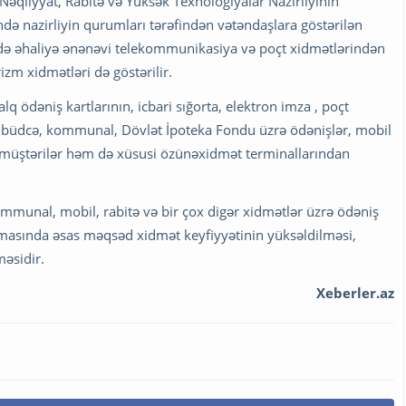
 Nəqliyyat, Rabitə və Yüksək Texnologiyalar Nazirliyinin
də nazirliyin qurumları tərəfindən vətəndaşlara göstərilən
ə əhaliyə ənənəvi telekommunikasiya və poçt xidmətlərindən
izm xidmətləri də göstərilir.
q ödəniş kartlarının, icbari sığorta, elektron imza , poçt
ri, büdcə, kommunal, Dövlət İpoteka Fondu üzrə ödənişlər, mobil
də müştərilər həm də xüsusi özünəxidmət terminallarından
ommunal, mobil, rabitə və bir çox digər xidmətlər üzrə ödəniş
asında əsas məqsəd xidmət keyfiyyətinin yüksəldilməsi,
məsidir.
Xeberler.az