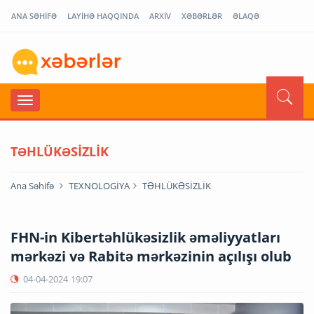
ANA SƏHİFƏ
LAYİHƏ HAQQINDA
ARXİV
XƏBƏRLƏR
ƏLAQƏ
TƏHLÜKƏSİZLİK
Ana Səhifə
TEXNOLOGİYA
TƏHLÜKƏSİZLİK
FHN-in Kibertəhlükəsizlik əməliyyatları
mərkəzi və Rabitə mərkəzinin açılışı olub
04-04-2024
19:07