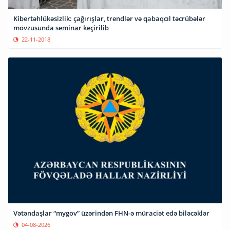
Kibertəhlükəsizlik: çağırışlar, trendlər və qabaqcıl təcrübələr
mövzusunda seminar keçirilib
22-11-2018
Vətəndaşlar “mygov” üzərindən FHN-ə müraciət edə biləcəklər
04-08-2026