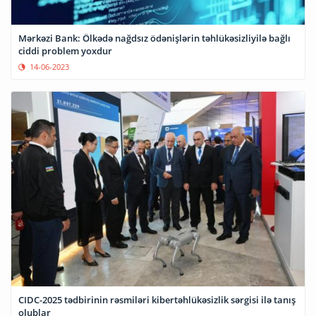
Mərkəzi Bank: Ölkədə nağdsız ödənişlərin təhlükəsizliyilə bağlı
ciddi problem yoxdur
14-06-2023
CIDC-2025 tədbirinin rəsmiləri kibertəhlükəsizlik sərgisi ilə tanış
olublar