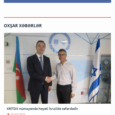
OXŞAR XƏBƏRLƏR
XRİTDX nümayəndə heyəti İsraildə səfərdədir
07-03-2023