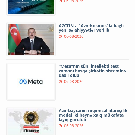
06-08-2026
AZCON-a "Azərkosmos"la bağlı
yeni səlahiyyətlər verilib
06-08-2026
“Meta”nın süni intellekti test
zamanı başqa şirkətin sisteminə
daxil olub
06-08-2026
Azərbaycanın rəqəmsal idarəçilik
model iki beynəlxalq mükafata
layiq görülüb
06-08-2026