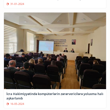
31-01-2024
İcra Hakimiyyətində kompüterlərin zərərvericilərə yoluxma halı
aşkarlanıb
16-05-2024