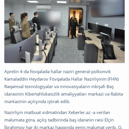
Aprelin 4-də fövqəladə hallar naziri general-polkonvik
Kəmaləddin Heydərov Fövqəladə Hallar Nazirliyinin (FHN)
Rəqəmsal texnologiyalar və innovasiyaların inkişafı Baş
idarəsinin Kibertəhlükəsizlik əməliyyatları mərkəzi və Rabitə
mərkəzinin açılışında iştirak edib.
Nazirliyin mətbuat xidmətindən Xeberler.az -a verilən
məlumata görə, açılış tədbirində baş idarənin rəisi Elçin
İbrahimov hər iki mərkəz haqqında geniş məlumat verib. O,