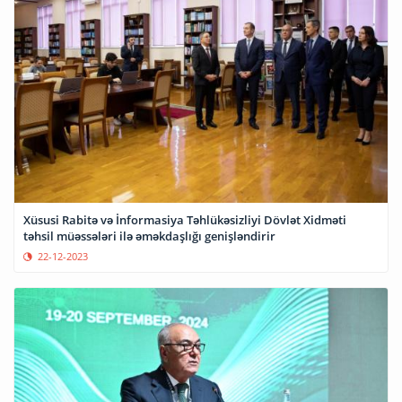
Xüsusi Rabitə və İnformasiya Təhlükəsizliyi Dövlət Xidməti
təhsil müəssələri ilə əməkdaşlığı genişləndirir
22-12-2023