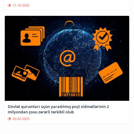
11-10-2025
Dövlət qurumları üçün yaradılmış poçt xidmətlərinin 2
milyondan çoxu zərərli tərkibli olub
20-02-2025