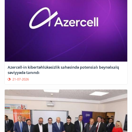
Azercell-in kibertəhlükəsizlik sahəsində potensialı beynəlxalq
səviyyədə tanındı
21-07-2026