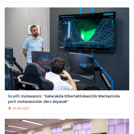
İsrailli mütəxəssis: "Gələcəkdə Kibertəhlükəsizlik Mərkəzində
yerli mütəxəssislər dərs deyəcək”
05-04-2023