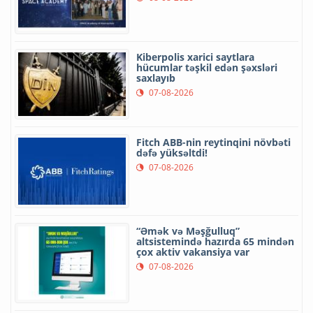
Kiberpolis xarici saytlara
hücumlar təşkil edən şəxsləri
saxlayıb
07-08-2026
Fitch ABB-nin reytinqini növbəti
dəfə yüksəltdi!
07-08-2026
“Əmək və Məşğulluq”
altsistemində hazırda 65 mindən
çox aktiv vakansiya var
07-08-2026