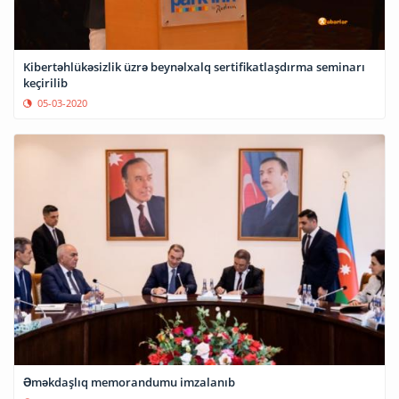
Kibertəhlükəsizlik üzrə beynəlxalq sertifikatlaşdırma seminarı
keçirilib
05-03-2020
Əməkdaşlıq memorandumu imzalanıb