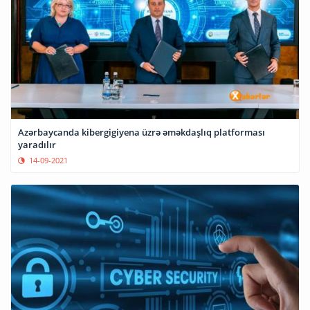
Azərbaycanda kibergigiyena üzrə əməkdaşlıq platforması
yaradılır
14-09-2021