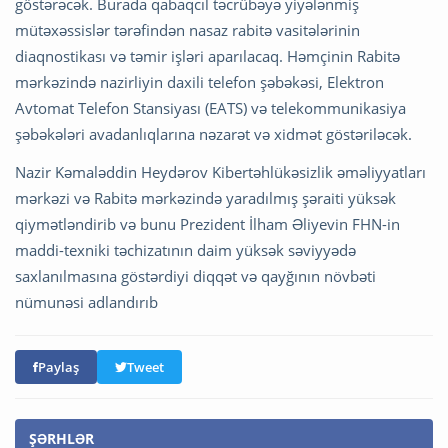
göstərəcək. Burada qabaqcıl təcrübəyə yiyələnmiş
mütəxəssislər tərəfindən nasaz rabitə vasitələrinin
diaqnostikası və təmir işləri aparılacaq. Həmçinin Rabitə
mərkəzində nazirliyin daxili telefon şəbəkəsi, Elektron
Avtomat Telefon Stansiyası (EATS) və telekommunikasiya
şəbəkələri avadanlıqlarına nəzarət və xidmət göstəriləcək.
Nazir Kəmaləddin Heydərov Kibertəhlükəsizlik əməliyyatları
mərkəzi və Rabitə mərkəzində yaradılmış şəraiti yüksək
qiymətləndirib və bunu Prezident İlham Əliyevin FHN-in
maddi-texniki təchizatının daim yüksək səviyyədə
saxlanılmasına göstərdiyi diqqət və qayğının növbəti
nümunəsi adlandırıb
Paylaş
Tweet
ŞƏRHLƏR