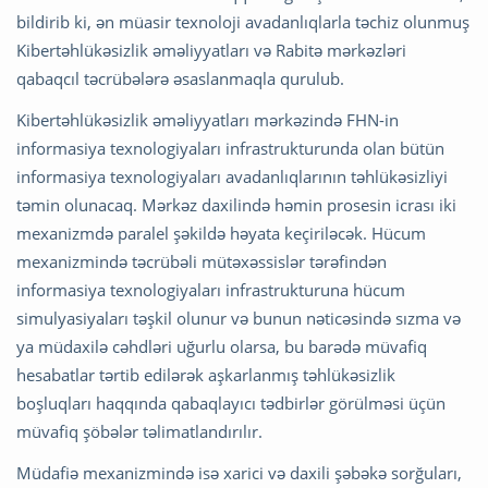
bildirib ki, ən müasir texnoloji avadanlıqlarla təchiz olunmuş
Kibertəhlükəsizlik əməliyyatları və Rabitə mərkəzləri
qabaqcıl təcrübələrə əsaslanmaqla qurulub.
Kibertəhlükəsizlik əməliyyatları mərkəzində FHN-in
informasiya texnologiyaları infrastrukturunda olan bütün
informasiya texnologiyaları avadanlıqlarının təhlükəsizliyi
təmin olunacaq. Mərkəz daxilində həmin prosesin icrası iki
mexanizmdə paralel şəkildə həyata keçiriləcək. Hücum
mexanizmində təcrübəli mütəxəssislər tərəfindən
informasiya texnologiyaları infrastrukturuna hücum
simulyasiyaları təşkil olunur və bunun nəticəsində sızma və
ya müdaxilə cəhdləri uğurlu olarsa, bu barədə müvafiq
hesabatlar tərtib edilərək aşkarlanmış təhlükəsizlik
boşluqları haqqında qabaqlayıcı tədbirlər görülməsi üçün
müvafiq şöbələr təlimatlandırılır.
Müdafiə mexanizmində isə xarici və daxili şəbəkə sorğuları,