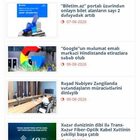
“Biletim.az” portalı üzərindən
onlayn bilet alanların sayı 2
dəfəyədək artıb
07-08-2026
“Google”un məlumat emalı
mərkəzi Hindistanda etirazlara
səbəb olub
06-08-2026
Rəşad Nəbiyev Zəngilanda
vətəndaşların müraciətlərini
dinləyib
06-08-2026
Xəzər dənizinin dibi ilə Trans-
Xəzər Fiber-Optik Kabel Xəttinin
çəkilişi başa çatıb