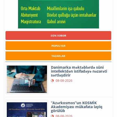
SON XƏBƏR
POPULYAR
YAZARLAR
Danimarka məktəblərdə süni
intellektdən istifadəyə nəzarəti
sərtləşdirir
08-08-2026
“Azərkosmos”un KOSMİK
Akademiyası mükafata layiq
görülüb
08-08-2026