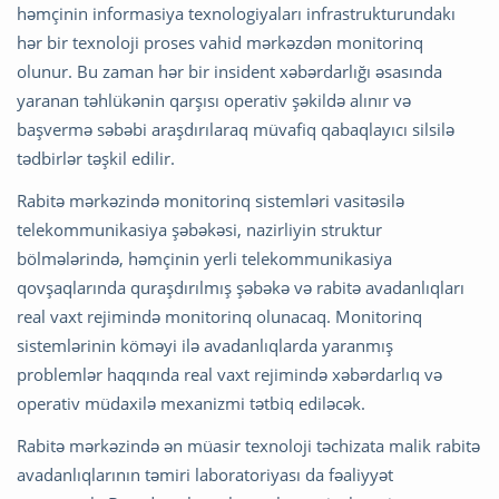
həmçinin informasiya texnologiyaları infrastrukturundakı
hər bir texnoloji proses vahid mərkəzdən monitorinq
olunur. Bu zaman hər bir insident xəbərdarlığı əsasında
yaranan təhlükənin qarşısı operativ şəkildə alınır və
başvermə səbəbi araşdırılaraq müvafiq qabaqlayıcı silsilə
tədbirlər təşkil edilir.
Rabitə mərkəzində monitorinq sistemləri vasitəsilə
telekommunikasiya şəbəkəsi, nazirliyin struktur
bölmələrində, həmçinin yerli telekommunikasiya
qovşaqlarında quraşdırılmış şəbəkə və rabitə avadanlıqları
real vaxt rejimində monitorinq olunacaq. Monitorinq
sistemlərinin köməyi ilə avadanlıqlarda yaranmış
problemlər haqqında real vaxt rejimində xəbərdarlıq və
operativ müdaxilə mexanizmi tətbiq ediləcək.
Rabitə mərkəzində ən müasir texnoloji təchizata malik rabitə
avadanlıqlarının təmiri laboratoriyası da fəaliyyət