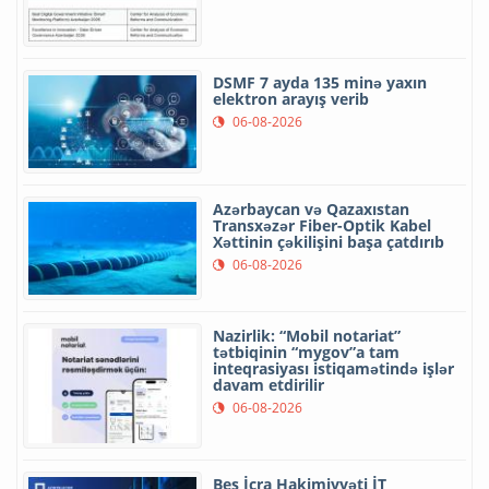
DSMF 7 ayda 135 minə yaxın
elektron arayış verib
06-08-2026
Azərbaycan və Qazaxıstan
Transxəzər Fiber-Optik Kabel
Xəttinin çəkilişini başa çatdırıb
06-08-2026
Nazirlik: “Mobil notariat”
tətbiqinin “mygov”a tam
inteqrasiyası istiqamətində işlər
davam etdirilir
06-08-2026
Beş İcra Hakimiyyəti İT