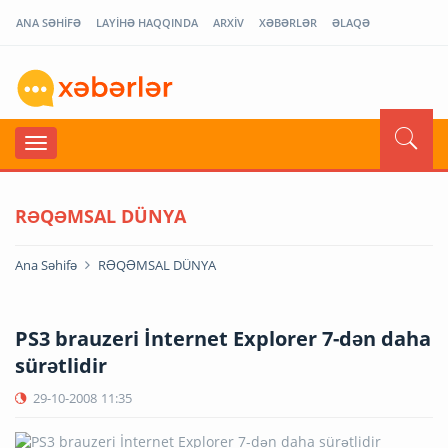
ANA SƏHİFƏ
LAYİHƏ HAQQINDA
ARXİV
XƏBƏRLƏR
ƏLAQƏ
RƏQƏMSAL DÜNYA
Ana Səhifə
RƏQƏMSAL DÜNYA
PS3 brauzeri İnternet Explorer 7-dən daha
sürətlidir
29-10-2008
11:35