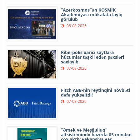
“Azərkosmos”un KOSMİK
Akademiyası mükafata layiq
görülüb
08-08-2026
Kiberpolis xarici saytlara
hücumlar təşkil edən şəxsləri
saxlayıb
07-08-2026
Fitch ABB-nin reytinqini növbəti
dəfə yüksəltdi!
07-08-2026
“Əmək və Məşğulluq”
altsistemində hazırda 65 mindən
çox aktiv vakansiya var