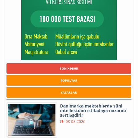
SON XƏBƏR
POPULYAR
YAZARLAR
Danimarka məktəblərdə süni
intellektdən istifadəyə nəzarəti
sərtləşdirir
08-08-2026