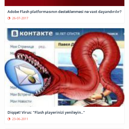
Adobe Flash platformasının dəstəklənməsi nə vaxt dayandırılır?
26-07-2017
Diqqət! Virus: "Flash playerinizi yeniləyin.."
23-06-2011