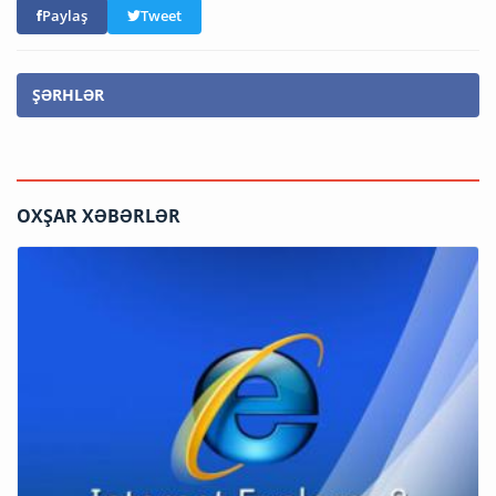
Paylaş
Tweet
ŞƏRHLƏR
OXŞAR XƏBƏRLƏR