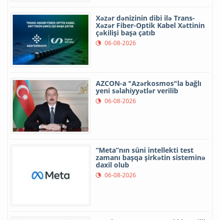
Xəzər dənizinin dibi ilə Trans-
Xəzər Fiber-Optik Kabel Xəttinin
çəkilişi başa çatıb
06-08-2026
AZCON-a "Azərkosmos"la bağlı
yeni səlahiyyətlər verilib
06-08-2026
“Meta”nın süni intellekti test
zamanı başqa şirkətin sisteminə
daxil olub
06-08-2026