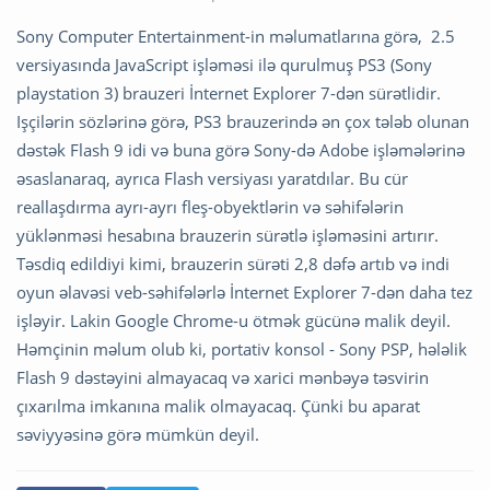
Sony Computer Entertainment-in məlumatlarına görə, 2.5
versiyasında JavaScript işləməsi ilə qurulmuş PS3 (Sony
playstation 3) brauzeri İnternet Explorer 7-dən sürətlidir.
Işçilərin sözlərinə görə, PS3 brauzerində ən çox tələb olunan
dəstək Flash 9 idi və buna görə Sony-də Adobe işləmələrinə
əsaslanaraq, ayrıca Flash versiyası yaratdılar. Bu cür
reallaşdırma ayrı-ayrı fleş-obyektlərin və səhifələrin
yüklənməsi hesabına brauzerin sürətlə işləməsini artırır.
Təsdiq edildiyi kimi, brauzerin sürəti 2,8 dəfə artıb və indi
oyun əlavəsi veb-səhifələrlə İnternet Explorer 7-dən daha tez
işləyir. Lakin Google Chrome-u ötmək gücünə malik deyil.
Həmçinin məlum olub ki, portativ konsol - Sony PSP, hələlik
Flash 9 dəstəyini almayacaq və xarici mənbəyə təsvirin
çıxarılma imkanına malik olmayacaq. Çünki bu aparat
səviyyəsinə görə mümkün deyil.