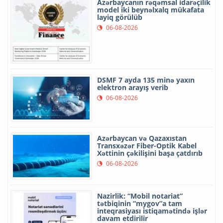
Azərbaycanın rəqəmsal idarəçilik
model iki beynəlxalq mükafata
layiq görülüb
06-08-2026
DSMF 7 ayda 135 minə yaxın
elektron arayış verib
06-08-2026
Azərbaycan və Qazaxıstan
Transxəzər Fiber-Optik Kabel
Xəttinin çəkilişini başa çatdırıb
06-08-2026
Nazirlik: “Mobil notariat”
tətbiqinin “mygov”a tam
inteqrasiyası istiqamətində işlər
davam etdirilir